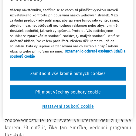
Vážený návštěvníku, snažíme se ze všech sil přinášet vysokou úroveň
uživatelského komfortu při používání našich webových stránek. Mezi
Vzdělávací centrum TEREZA prostřednictvím
základní předpoklady patří např. aby správně fungovalo vyhledávání,
mezinárodního program EKOŠKOLA už více než 15
abychom vás neobtěžovali nevhodnou reklamou nebo abychom měli
dostatek podnětů, jak web vylepšovat. Proto od Vás potřebujeme
let pomáhá dětem žít v souladu s přírodou a zapojit se do
souhlas se zpracováním souborů cookies, tj. malých souborů, které se
proměny naší společnosti k udržitelné bezuhlíkové
dočasně ukládají ve vašem prohlížeči. Předem děkujeme za udělení
souhlasu. Data využijeme ke zlepšování našich služeb a přizpůsobení
budoucnosti.
obsahu webu přímo Vám na míru.
Oznámení o ochraně osobních údajů a
„Věříme, že udržitelnou budoucnost lidí na naší planetě
souborů cookie
můžeme zajistit hlavně skrze naše děti. A to znamená
skrze kvalitní vzdělávací systém. Ekoškola se snaží takový
Zamítnout vše kromě nutných cookies
systém spoluvytvářet. Jako vzdělávací program má v
České republice zásadní společenský cíl: Podporovat
rozvoj a vzdělávání dětí ve školách takovým způsobem,
Přijmout všechny soubory cookie
aby byly schopné a ochotné aktivně a samostatně
zlepšovat své životní prostředí. Ekoškola je o vzájemných
Nastavení souborů cookie
vztazích, demokracii, respektu, partnerství a
zodpovědnosti. Je to o světě, ve kterém děti žijí, a ve
kterém žít chtějí.“, říká Jan Smrčka, vedoucí programu
Ekoškola.