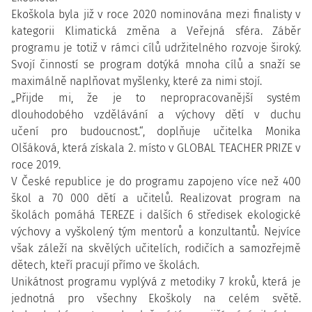
Ekoškola byla již v roce 2020 nominována mezi finalisty v
kategorii Klimatická změna a Veřejná sféra. Záběr
programu je totiž v rámci cílů udržitelného rozvoje široký.
Svojí činností se program dotýká mnoha cílů a snaží se
maximálně naplňovat myšlenky, které za nimi stojí.
„Přijde mi, že je to nepropracovanější systém
dlouhodobého vzdělávání a výchovy dětí v duchu
učení pro budoucnost.“, doplňuje učitelka Monika
Olšáková, která získala 2. místo v GLOBAL TEACHER PRIZE v
roce 2019.
V České republice je do programu zapojeno více než 400
škol a 70 000 dětí a učitelů. Realizovat program na
školách pomáhá TEREZE i dalších 6 středisek ekologické
výchovy a vyškolený tým mentorů a konzultantů. Nejvíce
však záleží na skvělých učitelích, rodičích a samozřejmě
dětech, kteří pracují přímo ve školách.
Unikátnost programu vyplývá z metodiky 7 kroků, která je
jednotná pro všechny Ekoškoly na celém světě.