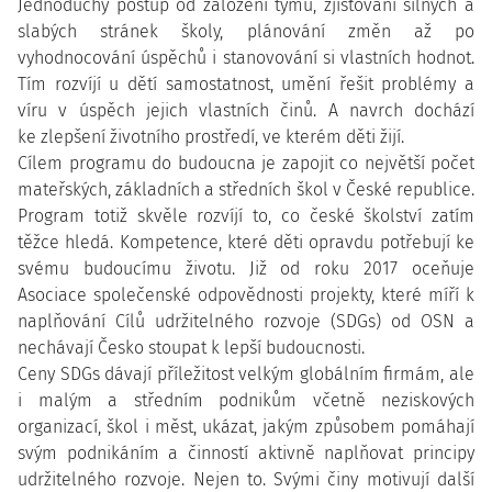
Jednoduchý postup od založení týmu, zjišťování silných a
slabých stránek školy, plánování změn až po
vyhodnocování úspěchů i stanovování si vlastních hodnot.
Tím rozvíjí u dětí samostatnost, umění řešit problémy a
víru v úspěch jejich vlastních činů. A navrch dochází
ke zlepšení životního prostředí, ve kterém děti žijí.
Cílem programu do budoucna je zapojit co největší počet
mateřských, základních a středních škol v České republice.
Program totiž skvěle rozvíjí to, co české školství zatím
těžce hledá. Kompetence, které děti opravdu potřebují ke
svému budoucímu životu. Již od roku 2017 oceňuje
Asociace společenské odpovědnosti projekty, které míří k
naplňování Cílů udržitelného rozvoje (SDGs) od OSN a
nechávají Česko stoupat k lepší budoucnosti.
Ceny SDGs dávají příležitost velkým globálním firmám, ale
i malým a středním podnikům včetně neziskových
organizací, škol i měst, ukázat, jakým způsobem pomáhají
svým podnikáním a činností aktivně naplňovat principy
udržitelného rozvoje. Nejen to. Svými činy motivují další