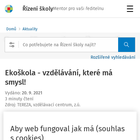
Řízení školy
Mentor pro vaši ředitelnu
Menu
Domů
Aktuality
Rozšířené vyhledávání
Ekoškola - vzdělávání, které má
smysl!
Vydáno
:
20. 9. 2021
3 minuty čtení
Zdroj
:
TEREZA, vzdělávací centrum, z.ú.
Mezinárodní program Ekoškola získal nejvyšší ocenění v
cenách SDGs 2021 v kategorii Vzdělání.
Aby web fungoval jak má (souhlas
s cookies)