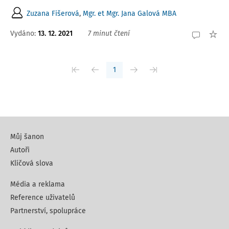
Zuzana Fišerová
,
Mgr. et Mgr. Jana Galová MBA
Vydáno:
13. 12. 2021
7 minut čtení
1
Můj šanon
Autoři
Klíčová slova
Média a reklama
Reference uživatelů
Partnerství, spolupráce