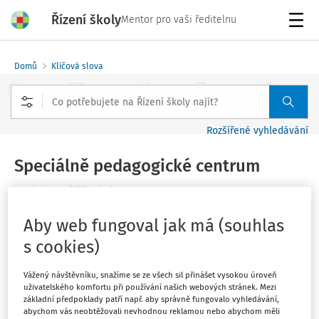
Řízení školy
Mentor pro vaši ředitelnu
Menu
Domů
Klíčová slova
Rozšířené vyhledávání
Speciálně pedagogické centrum
Sledovat klíčové slovo
Aby web fungoval jak má (souhlas
Filtr
s cookies)
3
Počet vyhledaných dokumentů:
Vážený návštěvníku, snažíme se ze všech sil přinášet vysokou úroveň
uživatelského komfortu při používání našich webových stránek. Mezi
Řadit podle
:
základní předpoklady patří např. aby správně fungovalo vyhledávání,
abychom vás neobtěžovali nevhodnou reklamou nebo abychom měli