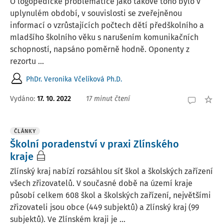
O logopedické problematice jako takové toho bylo v
uplynulém období, v souvislosti se zveřejněnou
informací o vzrůstajících počtech dětí předškolního a
mladšího školního věku s narušením komunikačních
schopností, napsáno poměrně hodně. Oponenty z
rezortu ...
PhDr. Veronika Včelíková Ph.D.
Vydáno:
17. 10. 2022
17 minut čtení
ČLÁNKY
Školní poradenství v praxi Zlínského
kraje
Zlínský kraj nabízí rozsáhlou síť škol a školských zařízení
všech zřizovatelů. V současné době na území kraje
působí celkem 608 škol a školských zařízení, největšími
zřizovateli jsou obce (449 subjektů) a Zlínský kraj (99
subjektů). Ve Zlínském kraji je ...