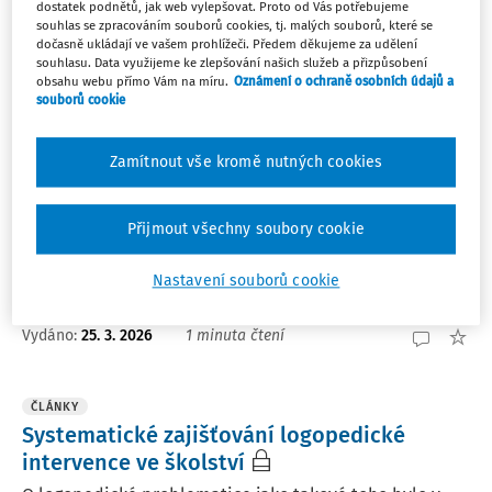
Nejnovější
Nejstarší
dostatek podnětů, jak web vylepšovat. Proto od Vás potřebujeme
souhlas se zpracováním souborů cookies, tj. malých souborů, které se
dočasně ukládají ve vašem prohlížeči. Předem děkujeme za udělení
PORADNA
souhlasu. Data využijeme ke zlepšování našich služeb a přizpůsobení
obsahu webu přímo Vám na míru.
Oznámení o ochraně osobních údajů a
Vstup pracovnice SPC za klientem do
souborů cookie
školy
Má pracovnice SPC nárok na vstup do školy, aby se
Zamítnout vše kromě nutných cookies
podívala za dítětem/žákem, který je klientem jejich
SPC, respektive doporučení mu vydalo SPC, přímo ve
škole, jak jsou mu poskytována v reálu podpůrná
Přijmout všechny soubory cookie
opatření? Nebo jako ředitel nemusím vstup umožnit? ...
Nastavení souborů cookie
JUDr. Eva Janečková
Vydáno
:
25. 3. 2026
1 minuta čtení
ČLÁNKY
Systematické zajišťování logopedické
intervence ve školství