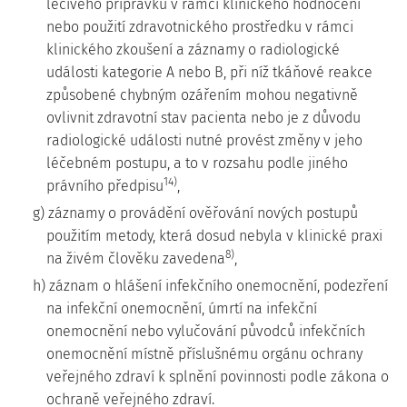
léčivého přípravku v rámci klinického hodnocení
nebo použití zdravotnického prostředku v rámci
klinického zkoušení a záznamy o radiologické
události kategorie A nebo B, při níž tkáňové reakce
způsobené chybným ozářením mohou negativně
ovlivnit zdravotní stav pacienta nebo je z důvodu
radiologické události nutné provést změny v jeho
léčebném postupu, a to v rozsahu podle jiného
14)
právního předpisu
,
g) záznamy o provádění ověřování nových postupů
použitím metody, která dosud nebyla v klinické praxi
8)
na živém člověku zavedena
,
h) záznam o hlášení infekčního onemocnění, podezření
na infekční onemocnění, úmrtí na infekční
onemocnění nebo vylučování původců infekčních
onemocnění místně příslušnému orgánu ochrany
veřejného zdraví k splnění povinnosti podle zákona o
ochraně veřejného zdraví.