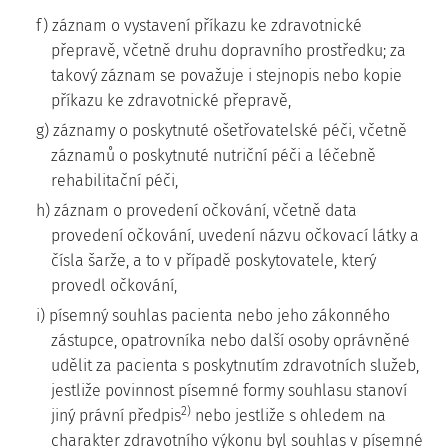
f) záznam o vystavení příkazu ke zdravotnické
přepravě, včetně druhu dopravního prostředku; za
takový záznam se považuje i stejnopis nebo kopie
příkazu ke zdravotnické přepravě,
g) záznamy o poskytnuté ošetřovatelské péči, včetně
záznamů o poskytnuté nutriční péči a léčebně
rehabilitační péči,
h) záznam o provedení očkování, včetně data
provedení očkování, uvedení názvu očkovací látky a
čísla šarže, a to v případě poskytovatele, který
provedl očkování,
i) písemný souhlas pacienta nebo jeho zákonného
zástupce, opatrovníka nebo další osoby oprávněné
udělit za pacienta s poskytnutím zdravotních služeb,
jestliže povinnost písemné formy souhlasu stanoví
2)
jiný právní předpis
nebo jestliže s ohledem na
charakter zdravotního výkonu byl souhlas v písemné