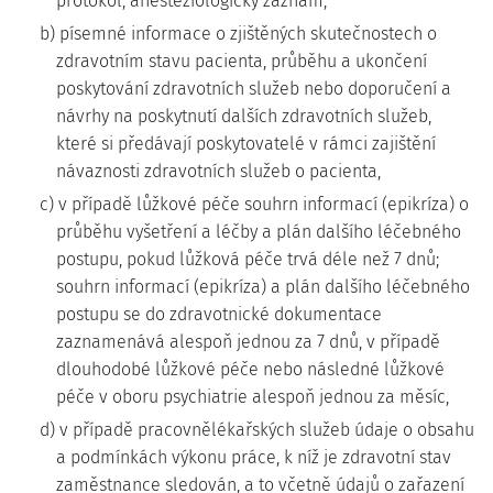
protokol, anesteziologický záznam,
b) písemné informace o zjištěných skutečnostech o
zdravotním stavu pacienta, průběhu a ukončení
poskytování zdravotních služeb nebo doporučení a
návrhy na poskytnutí dalších zdravotních služeb,
které si předávají poskytovatelé v rámci zajištění
návaznosti zdravotních služeb o pacienta,
c) v případě lůžkové péče souhrn informací (epikríza) o
průběhu vyšetření a léčby a plán dalšího léčebného
postupu, pokud lůžková péče trvá déle než 7 dnů;
souhrn informací (epikríza) a plán dalšího léčebného
postupu se do zdravotnické dokumentace
zaznamenává alespoň jednou za 7 dnů, v případě
dlouhodobé lůžkové péče nebo následné lůžkové
péče v oboru psychiatrie alespoň jednou za měsíc,
d) v případě pracovnělékařských služeb údaje o obsahu
a podmínkách výkonu práce, k níž je zdravotní stav
zaměstnance sledován, a to včetně údajů o zařazení