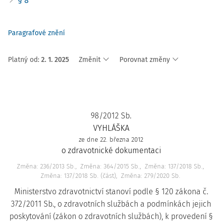
§ 8
Paragrafové znění
Platný od
:
2. 1. 2025
Změnit
Porovnat změny
98/2012 Sb.
VYHLÁŠKA
ze dne 22. března 2012
o zdravotnické dokumentaci
Změna: 236/2013 Sb.
Změna: 364/2015 Sb.
Změna: 137/2018 Sb.
Změna: 137/2018 Sb. (část)
Změna: 279/2020 Sb.
Ministerstvo zdravotnictví stanoví podle § 120 zákona č.
372/2011 Sb., o zdravotních službách a podmínkách jejich
poskytování (zákon o zdravotních službách), k provedení §