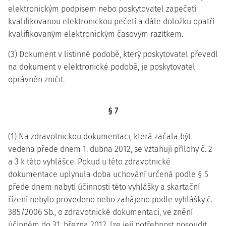
elektronickým podpisem nebo poskytovatel zapečetí
kvalifikovanou elektronickou pečetí a dále doložku opatří
kvalifikovaným elektronickým časovým razítkem.
(3) Dokument v listinné podobě, který poskytovatel převedl
na dokument v elektronické podobě, je poskytovatel
oprávněn zničit.
§ 7
(1) Na zdravotnickou dokumentaci, která začala být
vedena přede dnem 1. dubna 2012, se vztahují přílohy č. 2
a 3 k této vyhlášce. Pokud u této zdravotnické
dokumentace uplynula doba uchování určená podle § 5
přede dnem nabytí účinnosti této vyhlášky a skartační
řízení nebylo provedeno nebo zahájeno podle vyhlášky č.
385/2006 Sb., o zdravotnické dokumentaci, ve znění
účinném do 31. března 2012, lze její potřebnost posoudit