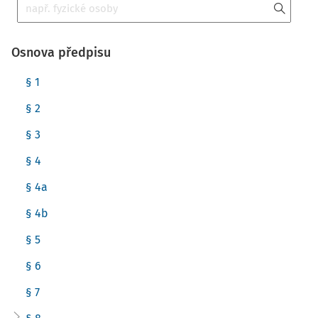
Osnova předpisu
§ 1
§ 2
§ 3
§ 4
§ 4a
§ 4b
§ 5
§ 6
§ 7