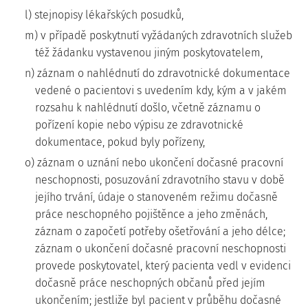
l) stejnopisy lékařských posudků,
m) v případě poskytnutí vyžádaných zdravotních služeb
též žádanku vystavenou jiným poskytovatelem,
n) záznam o nahlédnutí do zdravotnické dokumentace
vedené o pacientovi s uvedením kdy, kým a v jakém
rozsahu k nahlédnutí došlo, včetně záznamu o
pořízení kopie nebo výpisu ze zdravotnické
dokumentace, pokud byly pořízeny,
o) záznam o uznání nebo ukončení dočasné pracovní
neschopnosti, posuzování zdravotního stavu v době
jejího trvání, údaje o stanoveném režimu dočasně
práce neschopného pojištěnce a jeho změnách,
záznam o započetí potřeby ošetřování a jeho délce;
záznam o ukončení dočasné pracovní neschopnosti
provede poskytovatel, který pacienta vedl v evidenci
dočasně práce neschopných občanů před jejím
ukončením; jestliže byl pacient v průběhu dočasné