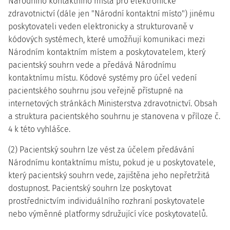
Národního kontaktního místa pro elektronické
zdravotnictví (dále jen "Národní kontaktní místo") jinému
poskytovateli veden elektronicky a strukturovaně v
kódových systémech, které umožňují komunikaci mezi
Národním kontaktním místem a poskytovatelem, který
pacientský souhrn vede a předává Národnímu
kontaktnímu místu. Kódové systémy pro účel vedení
pacientského souhrnu jsou veřejně přístupné na
internetových stránkách Ministerstva zdravotnictví. Obsah
a struktura pacientského souhrnu je stanovena v příloze č.
4 k této vyhlášce.
(2) Pacientský souhrn lze vést za účelem předávání
Národnímu kontaktnímu místu, pokud je u poskytovatele,
který pacientský souhrn vede, zajištěna jeho nepřetržitá
dostupnost. Pacientský souhrn lze poskytovat
prostřednictvím individuálního rozhraní poskytovatele
nebo výměnné platformy sdružující více poskytovatelů.