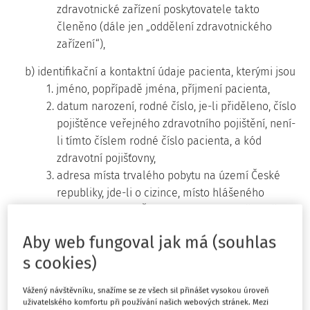
zdravotnické zařízení poskytovatele takto
členěno (dále jen „oddělení zdravotnického
zařízení“),
b) identifikační a kontaktní údaje pacienta, kterými jsou
1. jméno, popřípadě jména, příjmení pacienta,
2. datum narození, rodné číslo, je-li přiděleno, číslo
pojištěnce veřejného zdravotního pojištění, není-
li tímto číslem rodné číslo pacienta, a kód
zdravotní pojišťovny,
3. adresa místa trvalého pobytu na území České
republiky, jde-li o cizince, místo hlášeného
pobytu na území České republiky, a v případě
osoby bez trvalého pobytu na území České
Aby web fungoval jak má (souhlas
republiky adresa bydliště mimo území České
s cookies)
republiky,
4. korespondenční adresa, pokud není totožná s
Vážený návštěvníku, snažíme se ze všech sil přinášet vysokou úroveň
adresou podle bodu 3, a pokud je pacientem
uživatelského komfortu při používání našich webových stránek. Mezi