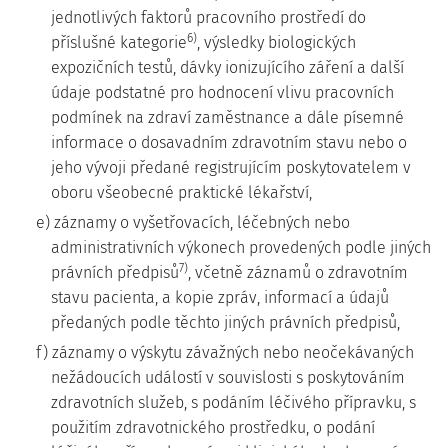
jednotlivých faktorů pracovního prostředí do
6)
příslušné kategorie
, výsledky biologických
expozičních testů, dávky ionizujícího záření a další
údaje podstatné pro hodnocení vlivu pracovních
podmínek na zdraví zaměstnance a dále písemné
informace o dosavadním zdravotním stavu nebo o
jeho vývoji předané registrujícím poskytovatelem v
oboru všeobecné praktické lékařství,
e) záznamy o vyšetřovacích, léčebných nebo
administrativních výkonech provedených podle jiných
7)
právních předpisů
, včetně záznamů o zdravotním
stavu pacienta, a kopie zpráv, informací a údajů
předaných podle těchto jiných právních předpisů,
f) záznamy o výskytu závažných nebo neočekávaných
nežádoucích událostí v souvislosti s poskytováním
zdravotních služeb, s podáním léčivého přípravku, s
použitím zdravotnického prostředku, o podání