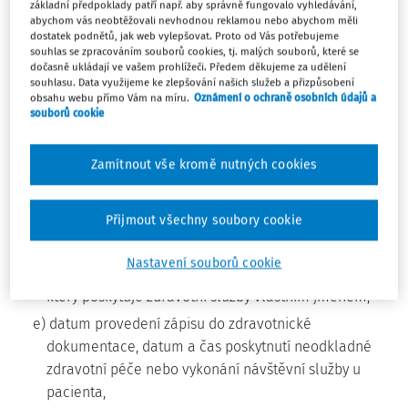
sdělena,
základní předpoklady patří např. aby správně fungovalo vyhledávání,
abychom vás neobtěžovali nevhodnou reklamou nebo abychom měli
5. telefonní číslo, adresa elektronické pošty,
dostatek podnětů, jak web vylepšovat. Proto od Vás potřebujeme
případně další kontaktní údaje, pokud jsou
souhlas se zpracováním souborů cookies, tj. malých souborů, které se
dočasně ukládají ve vašem prohlížeči. Předem děkujeme za udělení
pacientem sděleny,
souhlasu. Data využijeme ke zlepšování našich služeb a přizpůsobení
6. jedinečný resortní identifikátor pacienta
obsahu webu přímo Vám na míru.
Oznámení o ochraně osobních údajů a
souborů cookie
přidělený pacientovi Ústavem zdravotnických
informací a statistiky České republiky,
Zamítnout vše kromě nutných cookies
c) pohlaví pacienta, je-li určeno,
d) jméno, popřípadě jména, příjmení a podpis
Přijmout všechny soubory cookie
zdravotnického pracovníka nebo jiného odborného
pracovníka, který provedl zápis do zdravotnické
Nastavení souborů cookie
dokumentace; to neplatí v případě poskytovatele,
který poskytuje zdravotní služby vlastním jménem,
e) datum provedení zápisu do zdravotnické
dokumentace, datum a čas poskytnutí neodkladné
zdravotní péče nebo vykonání návštěvní služby u
pacienta,