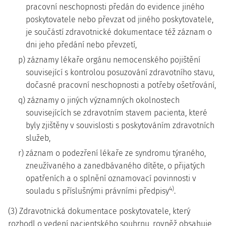
pracovní neschopnosti předán do evidence jiného
poskytovatele nebo převzat od jiného poskytovatele,
je součástí zdravotnické dokumentace též záznam o
dni jeho předání nebo převzetí,
p) záznamy lékaře orgánu nemocenského pojištění
související s kontrolou posuzování zdravotního stavu,
dočasné pracovní neschopnosti a potřeby ošetřování,
q) záznamy o jiných významných okolnostech
souvisejících se zdravotním stavem pacienta, které
byly zjištěny v souvislosti s poskytováním zdravotních
služeb,
r) záznam o podezření lékaře ze syndromu týraného,
zneužívaného a zanedbávaného dítěte, o přijatých
opatřeních a o splnění oznamovací povinnosti v
4)
souladu s příslušnými právními předpisy
.
(3) Zdravotnická dokumentace poskytovatele, který
rozhodl o vedení pacientského souhrnu, rovněž obsahuje