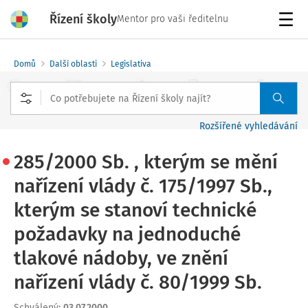
Řízení školy
Mentor pro vaši ředitelnu
Menu
Domů
Další oblasti
Legislativa
Rozšířené vyhledávání
285/2000 Sb. , kterým se mění
nařízení vlády č. 175/1997 Sb.,
kterým se stanoví technické
požadavky na jednoduché
tlakové nádoby, ve znění
nařízení vlády č. 80/1999 Sb.
Schválený
:
03.07.2000