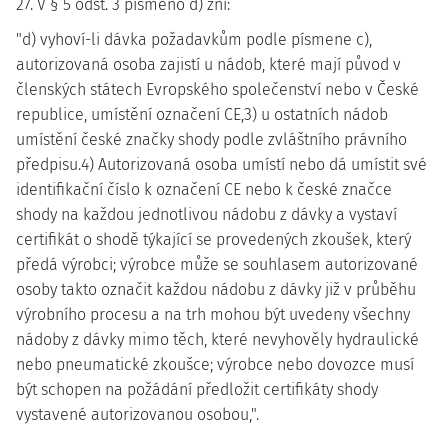
27. V § 5 odst. 3 písmeno d) zní:
"d) vyhoví-li dávka požadavkům podle písmene c),
autorizovaná osoba zajistí u nádob, které mají původ v
členských státech Evropského společenství nebo v České
republice, umístění označení CE,3) u ostatních nádob
umístění české značky shody podle zvláštního právního
předpisu.4) Autorizovaná osoba umístí nebo dá umístit své
identifikační číslo k označení CE nebo k české značce
shody na každou jednotlivou nádobu z dávky a vystaví
certifikát o shodě týkající se provedených zkoušek, který
předá výrobci; výrobce může se souhlasem autorizované
osoby takto označit každou nádobu z dávky již v průběhu
výrobního procesu a na trh mohou být uvedeny všechny
nádoby z dávky mimo těch, které nevyhověly hydraulické
nebo pneumatické zkoušce; výrobce nebo dovozce musí
být schopen na požádání předložit certifikáty shody
vystavené autorizovanou osobou,".