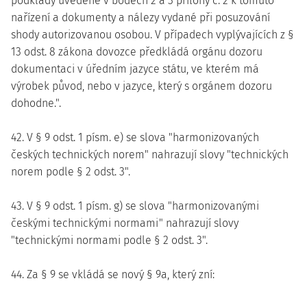
podklady uvedené v bodech 2 a 3 přílohy č. 2 k tomuto
nařízení a dokumenty a nálezy vydané při posuzování
shody autorizovanou osobou. V případech vyplývajících z §
13 odst. 8 zákona dovozce předkládá orgánu dozoru
dokumentaci v úředním jazyce státu, ve kterém má
výrobek původ, nebo v jazyce, který s orgánem dozoru
dohodne.".
42. V § 9 odst. 1 písm. e) se slova "harmonizovaných
českých technických norem" nahrazují slovy "technických
norem podle § 2 odst. 3".
43. V § 9 odst. 1 písm. g) se slova "harmonizovanými
českými technickými normami" nahrazují slovy
"technickými normami podle § 2 odst. 3".
44. Za § 9 se vkládá se nový § 9a, který zní: