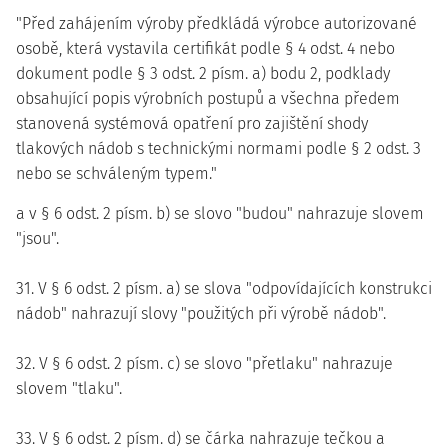
"Před zahájením výroby předkládá výrobce autorizované
osobě, která vystavila certifikát podle § 4 odst. 4 nebo
dokument podle § 3 odst. 2 písm. a) bodu 2, podklady
obsahující popis výrobních postupů a všechna předem
stanovená systémová opatření pro zajištění shody
tlakových nádob s technickými normami podle § 2 odst. 3
nebo se schváleným typem."
a v § 6 odst. 2 písm. b) se slovo "budou" nahrazuje slovem
"jsou".
31. V § 6 odst. 2 písm. a) se slova "odpovídajících konstrukci
nádob" nahrazují slovy "použitých při výrobě nádob".
32. V § 6 odst. 2 písm. c) se slovo "přetlaku" nahrazuje
slovem "tlaku".
33. V § 6 odst. 2 písm. d) se čárka nahrazuje tečkou a