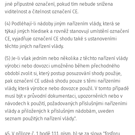
jiné přípustné označení, pokud tím nebude snížena
viditelnost a čitelnost označení CE.
(4) Podléhají-li nádoby jiným nařízením vlády, která se
týkají jiných hledisek a rovněž stanovují umístění označení
CE, vyjadřuje označení CE shodu také s ustanoveními
těchto jiných nařízení vlády.
(5) Je-li však jedním nebo několika z těchto nařízení vlády
výrobci nebo dovozci umožněno během přechodného
období zvolit si, který postup posuzování shody použije,
pak označení CE udává shodu pouze s těmi nařízeními
vlády, která výrobce nebo dovozce použil. V tomto případě
musí být v průvodní dokumentaci, upozorněních nebo v
návodech k použití, požadovaných příslušnými nařízeními
vlády a přiložených k příslušným nádobám, uveden
seznam použitých nařízení vlády.".
45. V příloze č. 1 bodě 1.1.1. písm. b) se za slova "fosforu