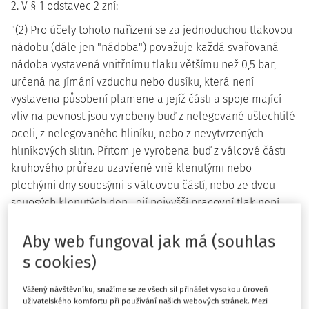
2. V § 1 odstavec 2 zní:
"(2) Pro účely tohoto nařízení se za jednoduchou tlakovou
nádobu (dále jen "nádoba") považuje každá svařovaná
nádoba vystavená vnitřnímu tlaku většímu než 0,5 bar,
určená na jímání vzduchu nebo dusíku, která není
vystavena působení plamene a jejíž části a spoje mající
vliv na pevnost jsou vyrobeny buď z nelegované ušlechtilé
oceli, z nelegovaného hliníku, nebo z nevytvrzených
hliníkových slitin. Přitom je vyrobena buď z válcové části
kruhového průřezu uzavřené vně klenutými nebo
plochými dny souosými s válcovou částí, nebo ze dvou
souosých klenutých den. Její nejvyšší pracovní tlak není
přitom vyšší než 30 bar a součin tohoto tlaku a objemu
nádoby (dále jen "PS.V") není větší než 10 000 bar.L a
Aby web fungoval jak má (souhlas
nejnižší pracovní teplota není nižší než 50 st. C a nejvyšší
s cookies)
pracovní teplota není pro nádoby z oceli vyšší než 300 st. C
a pro nádoby z hliníku nebo ze slitin hliníku není vyšší než
Vážený návštěvníku, snažíme se ze všech sil přinášet vysokou úroveň
uživatelského komfortu při používání našich webových stránek. Mezi
100 st. C.".