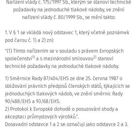
Nařízení vlády č. 175/1997 Sb., kterým se stanoví technické
požadavky na jednoduché tlakové nádoby, ve znění
nařízení vlády č. 80/1999 Sb., se mění takto:
1. V § 1 se vkládá nový odstavec 1, který včetně poznámek
pod čarou č. 1) a 2) zní:
"(1) Tímto nařízením se v souladu s právem Evropských
1)
2)
společenství
a s mezinárodní smlouvou
stanoví
technické požadavky na jednoduché tlakové nádoby.
1) Směrnice Rady 87/404/EHS ze dne 25. června 1987 o
sbližování právních předpisů členských států, týkajících se
jednoduchých tlakových nádob, ve znění směrnic Rady
90/488/EHS a 93/68/EHS.
2) Protokol k Evropské dohodě o posuzování shody a
akceptaci průmyslových výrobků.".
Dosavadní odstavce 1 a 2 se označují jako odstavce 2 a 3.