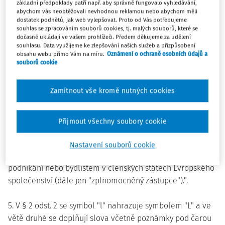
základní předpoklady patří např. aby správně fungovalo vyhledávání,
abychom vás neobtěžovali nevhodnou reklamou nebo abychom měli
dostatek podnětů, jak web vylepšovat. Proto od Vás potřebujeme
3. V § 1 odst. 3 písmeno b) zní:
souhlas se zpracováním souborů cookies, tj. malých souborů, které se
dočasně ukládají ve vašem prohlížeči. Předem děkujeme za udělení
"b) nádoby speciálně určené pro umístění na plavidlech a
souhlasu. Data využijeme ke zlepšování našich služeb a přizpůsobení
letadlech a v jejich pohonech,".
obsahu webu přímo Vám na míru.
Oznámení o ochraně osobních údajů a
souborů cookie
4. Za § 1 se vkládá nový § 1a, který zní:
Zamítnout vše kromě nutných cookies
"§ 1a
Přijmout všechny soubory cookie
Posouzení shody podle § 3 odst. 2 písm. a) a b), § 4 odst. 2 a
§ 5 odst. 1 a 2 a označování nádob podle § 9a může zajistit
Nastavení souborů cookie
výrobcem zplnomocněná osoba se sídlem, místem
podnikání nebo bydlištěm v členských státech Evropského
společenství (dále jen "zplnomocněný zástupce").".
5. V § 2 odst. 2 se symbol "l" nahrazuje symbolem "L" a ve
větě druhé se doplňují slova včetně poznámky pod čarou