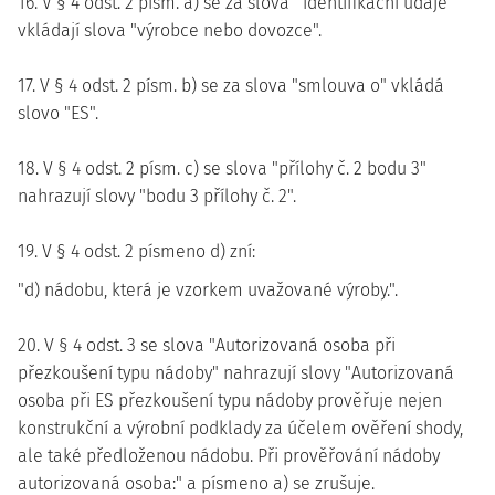
16. V § 4 odst. 2 písm. a) se za slova "identifikační údaje"
vkládají slova "výrobce nebo dovozce".
17. V § 4 odst. 2 písm. b) se za slova "smlouva o" vkládá
slovo "ES".
18. V § 4 odst. 2 písm. c) se slova "přílohy č. 2 bodu 3"
nahrazují slovy "bodu 3 přílohy č. 2".
19. V § 4 odst. 2 písmeno d) zní:
"d) nádobu, která je vzorkem uvažované výroby.".
20. V § 4 odst. 3 se slova "Autorizovaná osoba při
přezkoušení typu nádoby" nahrazují slovy "Autorizovaná
osoba při ES přezkoušení typu nádoby prověřuje nejen
konstrukční a výrobní podklady za účelem ověření shody,
ale také předloženou nádobu. Při prověřování nádoby
autorizovaná osoba:" a písmeno a) se zrušuje.