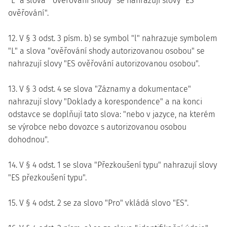
"L" a slova " ověřování shody" se nahrazují slovy "ES
ověřování".
12. V § 3 odst. 3 písm. b) se symbol "l" nahrazuje symbolem
"L" a slova "ověřování shody autorizovanou osobou" se
nahrazují slovy "ES ověřování autorizovanou osobou".
13. V § 3 odst. 4 se slova "Záznamy a dokumentace"
nahrazují slovy "Doklady a korespondence" a na konci
odstavce se doplňují tato slova: "nebo v jazyce, na kterém
se výrobce nebo dovozce s autorizovanou osobou
dohodnou".
14. V § 4 odst. 1 se slova "Přezkoušení typu" nahrazují slovy
"ES přezkoušení typu".
15. V § 4 odst. 2 se za slovo "Pro" vkládá slovo "ES".