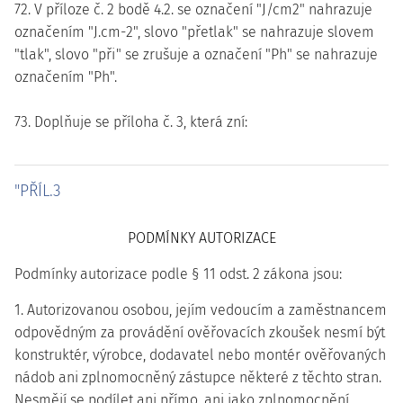
72. V příloze č. 2 bodě 4.2. se označení "J/cm2" nahrazuje
označením "J.cm-2", slovo "přetlak" se nahrazuje slovem
"tlak", slovo "při" se zrušuje a označení "Ph" se nahrazuje
označením "Ph".
73. Doplňuje se příloha č. 3, která zní:
"PŘÍL.3
PODMÍNKY AUTORIZACE
Podmínky autorizace podle § 11 odst. 2 zákona jsou:
1. Autorizovanou osobou, jejím vedoucím a zaměstnancem
odpovědným za provádění ověřovacích zkoušek nesmí být
konstruktér, výrobce, dodavatel nebo montér ověřovaných
nádob ani zplnomocněný zástupce některé z těchto stran.
Nesmějí se podílet ani přímo, ani jako zplnomocnění