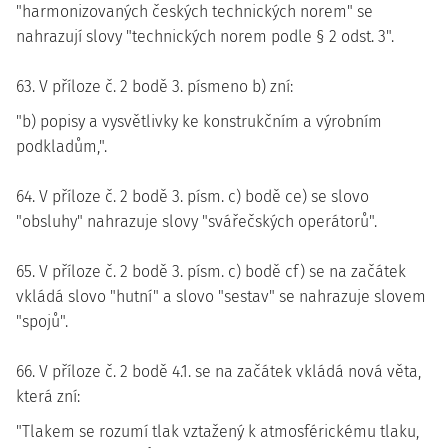
"harmonizovaných českých technických norem" se
nahrazují slovy "technických norem podle § 2 odst. 3".
63. V příloze č. 2 bodě 3. písmeno b) zní:
"b) popisy a vysvětlivky ke konstrukčním a výrobním
podkladům,".
64. V příloze č. 2 bodě 3. písm. c) bodě ce) se slovo
"obsluhy" nahrazuje slovy "svářečských operátorů".
65. V příloze č. 2 bodě 3. písm. c) bodě cf) se na začátek
vkládá slovo "hutní" a slovo "sestav" se nahrazuje slovem
"spojů".
66. V příloze č. 2 bodě 4.1. se na začátek vkládá nová věta,
která zní:
"Tlakem se rozumí tlak vztažený k atmosférickému tlaku,