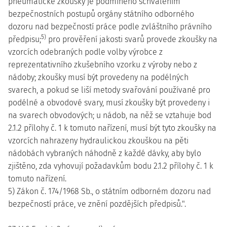
pneumatické zkoušky je podmíněno schválením
bezpečnostních postupů orgány státního odborného
dozoru nad bezpečností práce podle zvláštního právního
5)
předpisu;
pro prověření jakosti svarů provede zkoušky na
vzorcích odebraných podle volby výrobce z
reprezentativního zkušebního vzorku z výroby nebo z
nádoby; zkoušky musí být provedeny na podélných
svarech, a pokud se liší metody svařování používané pro
podélné a obvodové svary, musí zkoušky být provedeny i
na svarech obvodových; u nádob, na něž se vztahuje bod
2.1.2 přílohy č. 1 k tomuto nařízení, musí být tyto zkoušky na
vzorcích nahrazeny hydraulickou zkouškou na pěti
nádobách vybraných náhodně z každé dávky, aby bylo
zjištěno, zda vyhovují požadavkům bodu 2.1.2 přílohy č. 1 k
tomuto nařízení.
5) Zákon č. 174/1968 Sb., o státním odborném dozoru nad
bezpečností práce, ve znění pozdějších předpisů.".