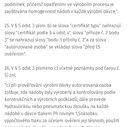
podmínek, přičemž opatřeními ve výrobním procesu je
zajišťována homogennost nádob v každé výrobní dávce,".
25. V § 5 odst. 3 písm. b) se slova "certifikát typu" nahrazují
slovy "certifikát podle § 4 odst. 4", slova "příloze č. 2 bodu
3" se nahrazují slovy "bodu 3 přílohy č. 2"a za slova
"autorizovaná osoba" se vkládají slova "před ES
ověřením".
26. V § 5 odst. 3 písmeno c) včetně poznámky pod čarou č.
5) zní:
"c) při prověřování výrobní dávky autorizovaná osoba
zjišťuje, zda nádoby byly vyrobeny a kontrolovány podle
konstrukčních a výrobních podkladů; dále provede
hydraulickou nebo pneumatickou zkoušku na každé
nádobě v dávce tlakem Ph rovným 1,5násobku
výpočtového tlaku za účelem ověření její těsnosti; použití