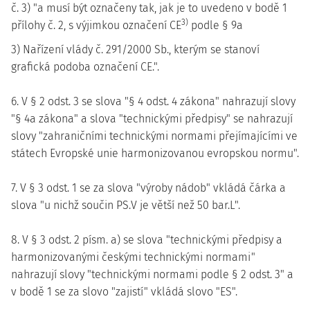
č. 3) "a musí být označeny tak, jak je to uvedeno v bodě 1
3)
přílohy č. 2, s výjimkou označení CE
podle § 9a
3) Nařízení vlády č. 291/2000 Sb., kterým se stanoví
grafická podoba označení CE.".
6. V § 2 odst. 3 se slova "§ 4 odst. 4 zákona" nahrazují slovy
"§ 4a zákona" a slova "technickými předpisy" se nahrazují
slovy "zahraničními technickými normami přejímajícími ve
státech Evropské unie harmonizovanou evropskou normu".
7. V § 3 odst. 1 se za slova "výroby nádob" vkládá čárka a
slova "u nichž součin PS.V je větší než 50 bar.L".
8. V § 3 odst. 2 písm. a) se slova "technickými předpisy a
harmonizovanými českými technickými normami"
nahrazují slovy "technickými normami podle § 2 odst. 3" a
v bodě 1 se za slovo "zajistí" vkládá slovo "ES".