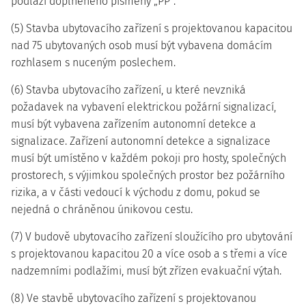
podlaží doplněného písmeny „PP“.
(5) Stavba ubytovacího zařízení s projektovanou kapacitou
nad 75 ubytovaných osob musí být vybavena domácím
rozhlasem s nuceným poslechem.
(6) Stavba ubytovacího zařízení, u které nevzniká
požadavek na vybavení elektrickou požární signalizací,
musí být vybavena zařízením autonomní detekce a
signalizace. Zařízení autonomní detekce a signalizace
musí být umístěno v každém pokoji pro hosty, společných
prostorech, s výjimkou společných prostor bez požárního
rizika, a v části vedoucí k východu z domu, pokud se
nejedná o chráněnou únikovou cestu.
(7) V budově ubytovacího zařízení sloužícího pro ubytování
s projektovanou kapacitou 20 a více osob a s třemi a více
nadzemními podlažími, musí být zřízen evakuační výtah.
(8) Ve stavbě ubytovacího zařízení s projektovanou