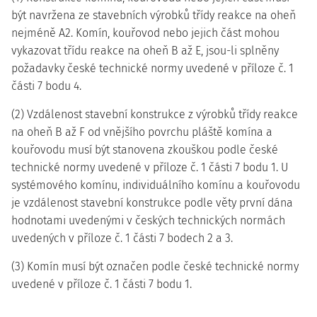
být navržena ze stavebních výrobků třídy reakce na oheň
nejméně A2. Komín, kouřovod nebo jejich část mohou
vykazovat třídu reakce na oheň B až E, jsou-li splněny
požadavky české technické normy uvedené v příloze č. 1
části 7 bodu 4.
(2) Vzdálenost stavební konstrukce z výrobků třídy reakce
na oheň B až F od vnějšího povrchu pláště komína a
kouřovodu musí být stanovena zkouškou podle české
technické normy uvedené v příloze č. 1 části 7 bodu 1. U
systémového komínu, individuálního komínu a kouřovodu
je vzdálenost stavební konstrukce podle věty první dána
hodnotami uvedenými v českých technických normách
uvedených v příloze č. 1 části 7 bodech 2 a 3.
(3) Komín musí být označen podle české technické normy
uvedené v příloze č. 1 části 7 bodu 1.