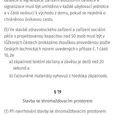
detekce a signalizace. Zařízení autonomní detekce a
signalizace musí být umístěno v každé ubytovací jednotce
a v části vedoucí k východu z domu, pokud se nejedná o
chráněnou únikovou cestu.
(5) Ve stavbě zdravotnického zařízení a zařízení sociální
péče s projektovanou kapacitou nad 50 osob musí být v
lůžkových částech prokázáno zkouškou provedenou podle
českých technických norem uvedených v příloze č. 1 části
10, že
a) zápalnost textilní záclony a závěsu je delší než 20
sekund a
b) čalouněné materiály vyhovují z hlediska zápalnosti.
§ 19
Stavba se shromažďovacím prostorem
(1) Při navrhování stavby se shromažďovacím prostorem