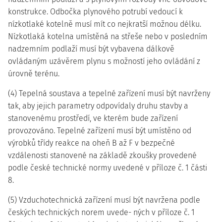
konstrukce. Odbočka plynového potrubí vedoucí k
nízkotlaké kotelně musí mít co nejkratší možnou délku.
Nízkotlaká kotelna umístěná na střeše nebo v posledním
nadzemním podlaží musí být vybavena dálkově
ovládaným uzávěrem plynu s možností jeho ovládání z
úrovně terénu.
(4) Tepelná soustava a tepelné zařízení musí být navrženy
tak, aby jejich parametry odpovídaly druhu stavby a
stanovenému prostředí, ve kterém bude zařízení
provozováno. Tepelné zařízení musí být umístěno od
výrobků třídy reakce na oheň B až F v bezpečné
vzdálenosti stanovené na základě zkoušky provedené
podle české technické normy uvedené v příloze č. 1 části
8.
(5) Vzduchotechnická zařízení musí být navržena podle
českých technických norem uvede- ných v příloze č. 1