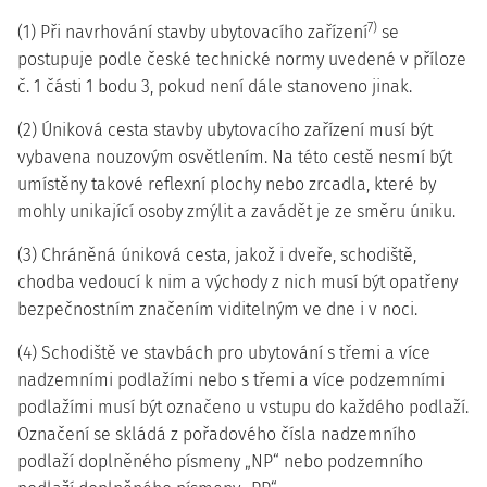
7)
(1) Při navrhování stavby ubytovacího zařízení
se
postupuje podle české technické normy uvedené v příloze
č. 1 části 1 bodu 3, pokud není dále stanoveno jinak.
(2) Úniková cesta stavby ubytovacího zařízení musí být
vybavena nouzovým osvětlením. Na této cestě nesmí být
umístěny takové reflexní plochy nebo zrcadla, které by
mohly unikající osoby zmýlit a zavádět je ze směru úniku.
(3) Chráněná úniková cesta, jakož i dveře, schodiště,
chodba vedoucí k nim a východy z nich musí být opatřeny
bezpečnostním značením viditelným ve dne i v noci.
(4) Schodiště ve stavbách pro ubytování s třemi a více
nadzemními podlažími nebo s třemi a více podzemními
podlažími musí být označeno u vstupu do každého podlaží.
Označení se skládá z pořadového čísla nadzemního
podlaží doplněného písmeny „NP“ nebo podzemního