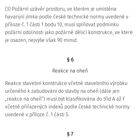
(3) Požární uzávěr prostoru, ve kterém je umístěna
havarijní jímka podle české technické normy uvedené v
příloze č. 1 části 1 bodu 10, musí splňovat podmínku
požární odolnosti jako požárně dělicí konstrukce, ve které
je osazen, nejvýše však 90 minut.
§ 6
Reakce na oheň
Reakce stavební konstrukce včetně stavebního výrobku
určeného k zabudování do stavby na oheň (dále jen
„reakce na oheň“) musí být klasifikována do tříd A až F
včetně přiřazených indexů podle české technické normy
uvedené v příloze č. 1 části 5.
§ 7