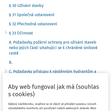
§ 30 Užívání stavby
§ 31 Společná ustanovení
§ 32 Přechodná ustanovení
§ 33 Účinnost
A. Požadavky požární ochrany pro užívání staveb
nebo jejich částí vztahující se k chráněné únikové
cestě
B.
C. Požadavky přístupu k nástěnným hydrantům a
hasicím přístrojům
Aby web fungoval jak má (souhlas
A. Stavby provedené podle ČSN 65 0201:2003
s cookies)
B. Stavby provedené podle ČSN 65 0201 před
platností ČSN 65 0201:2003
Vážený návštěvníku, snažíme se ze všech sil přinášet vysokou úroveň
uživatelského komfortu při používání našich webových stránek. Mezi
C. Obecné podmínky užívání staveb s výskytem