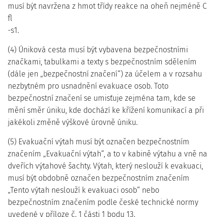
musí být navržena z hmot třídy reakce na oheň nejméně C
fl
-s1.
(4) Úniková cesta musí být vybavena bezpečnostními
značkami, tabulkami a texty s bezpečnostním sdělením
(dále jen „bezpečnostní značení“) za účelem a v rozsahu
nezbytném pro usnadnění evakuace osob. Toto
bezpečnostní značení se umisťuje zejména tam, kde se
mění směr úniku, kde dochází ke křížení komunikací a při
jakékoli změně výškové úrovně úniku.
(5) Evakuační výtah musí být označen bezpečnostním
značením „Evakuační výtah“, a to v kabině výtahu a vně na
dveřích výtahové šachty. Výtah, který neslouží k evakuaci,
musí být obdobně označen bezpečnostním značením
„Tento výtah neslouží k evakuaci osob“ nebo
bezpečnostním značením podle české technické normy
uvedené v příloze č. 1 části 1 bodu 13.