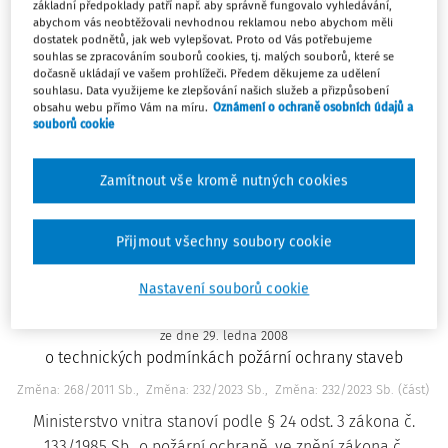
základní předpoklady patří např. aby správně fungovalo vyhledávání,
hořlavých kapalin
abychom vás neobtěžovali nevhodnou reklamou nebo abychom měli
dostatek podnětů, jak web vylepšovat. Proto od Vás potřebujeme
D.
souhlas se zpracováním souborů cookies, tj. malých souborů, které se
dočasně ukládají ve vašem prohlížeči. Předem děkujeme za udělení
souhlasu. Data využijeme ke zlepšování našich služeb a přizpůsobení
obsahu webu přímo Vám na míru.
Oznámení o ochraně osobních údajů a
Paragrafové znění
souborů cookie
Platný od
:
1. 1. 2026
Změnit
Porovnat změny
Zamítnout vše kromě nutných cookies
Přijmout všechny soubory cookie
23/2008 Sb.
Nastavení souborů cookie
VYHLÁŠKA
ze dne 29. ledna 2008
o technických podmínkách požární ochrany staveb
Změna: 268/2011 Sb.
Změna: 232/2023 Sb.
Změna: 232/2023 Sb. (část)
Ministerstvo vnitra stanoví podle § 24 odst. 3 zákona č.
133/1985 Sb., o požární ochraně, ve znění zákona č.