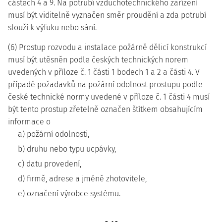
částech 4 a 9. Na potrubí vzduchotechnického zařízení
musí být viditelně vyznačen směr proudění a zda potrubí
slouží k výfuku nebo sání.
(6) Prostup rozvodu a instalace požárně dělicí konstrukcí
musí být utěsněn podle českých technických norem
uvedených v příloze č. 1 části 1 bodech 1 a 2 a části 4. V
případě požadavků na požární odolnost prostupu podle
české technické normy uvedené v příloze č. 1 části 4 musí
být tento prostup zřetelně označen štítkem obsahujícím
informace o
a) požární odolnosti,
b) druhu nebo typu ucpávky,
c) datu provedení,
d) firmě, adrese a jméně zhotovitele,
e) označení výrobce systému.