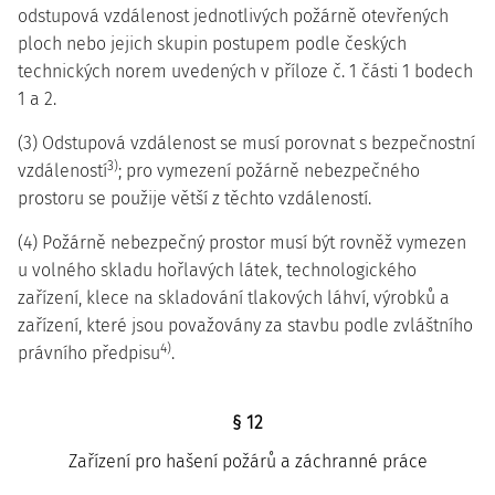
odstupová vzdálenost jednotlivých požárně otevřených
ploch nebo jejich skupin postupem podle českých
technických norem uvedených v příloze č. 1 části 1 bodech
1 a 2.
(3) Odstupová vzdálenost se musí porovnat s bezpečnostní
3)
vzdáleností
; pro vymezení požárně nebezpečného
prostoru se použije větší z těchto vzdáleností.
(4) Požárně nebezpečný prostor musí být rovněž vymezen
u volného skladu hořlavých látek, technologického
zařízení, klece na skladování tlakových láhví, výrobků a
zařízení, které jsou považovány za stavbu podle zvláštního
4)
právního předpisu
.
§ 12
Zařízení pro hašení požárů a záchranné práce