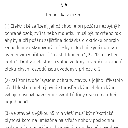
§ 9
Technická zařízení
(1) Elektrické zařízení, jehož chod je při požáru nezbytný k
ochraně osob, zvířat nebo majetku, musí být navrženo tak,
aby byla při požáru zajištěna dodávka elektrické energie
za podmínek stanovených českými technickými normami
uvedenými v příloze č. 1 části 1 bodech 1, 2 a 12 a části 4
bodu 1. Druhy a vlastnosti volně vedených vodičů a kabelů
elektrických rozvodů jsou uvedeny v příloze č. 2.
(2) Zařízení tvořící systém ochrany stavby a jejího uživatele
před bleskem nebo jinými atmosférickými elektrickými
výboji musí být navrženo z výrobků třídy reakce na oheň
nejméně A2.
(3) Ve stavbě s výškou 45 m a větší musí být nízkotlaká
plynová kotelna umístěna na střeše nebo v posledním
nadzemním podlaží a s plynovými rozvody vně obvodové