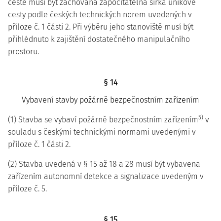
cestě musí být zachována započitatelná šířka únikové
cesty podle českých technických norem uvedených v
příloze č. 1 části 2. Při výběru jeho stanoviště musí být
přihlédnuto k zajištění dostatečného manipulačního
prostoru.
§ 14
Vybavení stavby požárně bezpečnostním zařízením
5)
(1) Stavba se vybaví požárně bezpečnostním zařízením
v
souladu s českými technickými normami uvedenými v
příloze č. 1 části 2.
(2) Stavba uvedená v § 15 až 18 a 28 musí být vybavena
zařízením autonomní detekce a signalizace uvedeným v
příloze č. 5.
§ 15