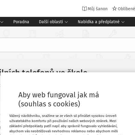
Můj šanon
Oblíben
Poradna
Další oblasti
Nabídka a předplatné
lních telefonů ve škole
d
:
26. 6. 2026
Změnit
Aby web fungoval jak má
(souhlas s cookies)
č. 561/2004 Sb.) umožňuje školám (všech
Oblíbené
Vážený návštěvníku, snažíme se ze všech sil přinášet vysokou úroveň
ázat ve školním nebo vnitřním řádu
uživatelského komfortu při používání našich webových stránek. Mezi
základní předpoklady patří např. aby správně fungovalo vyhledávání,
tronických zařízení. Dosavadní právní
Stáhnout
abychom vás neobtěžovali nevhodnou reklamou nebo abychom měli