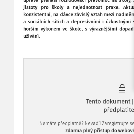
úprava přenáší rozhodovací pravomoc na školy, 
jistoty pro školy a nejednotnost praxe. Akt
konzistentní, na dávce závislý vztah mezi nadmě
a sociálních sítích a depresivními i úzkostnými 
horším výkonem ve škole, s výraznějšími dopad
užívání.
Tento dokument j
předplatite
Nemáte předplatné? Nevadí! Zaregistrujte se, 
zdarma plný přístup do webové