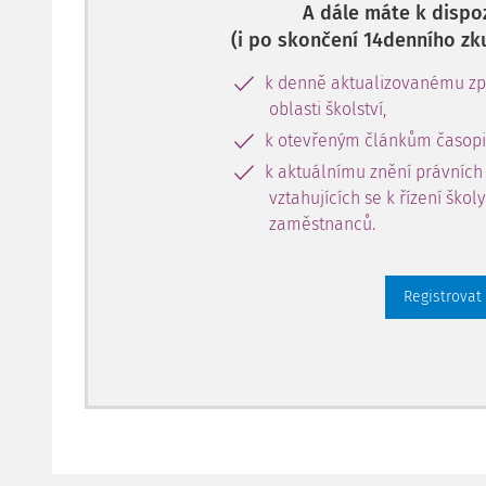
A dále máte k dispoz
(i po skončení 14denního zk
k denně aktualizovanému zpr
oblasti školství,
k otevřeným článkům časopi
k aktuálnímu znění právních
vztahujících se k řízení škol
zaměstnanců.
Registrovat