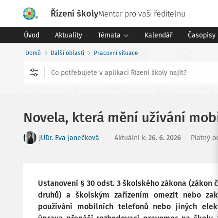
Řízení školy
Mentor pro vaši ředitelnu
Úvod
Aktuality
Témata
Kalendář
Časopisy
Domů
Další oblasti
Pracovní situace
Novela, která mění užívání mobi
JUDr. Eva Janečková
Aktuální k
:
26. 6. 2026
Platný o
Ustanovení § 30 odst. 3 školského zákona (zákon 
druhů) a školským zařízením omezit nebo zak
používání mobilních telefonů nebo jiných elek