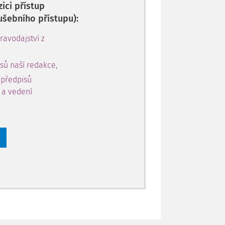
ici přístup
ušebního přístupu):
avodajství z
sů naší redakce,
 předpisů
y a vedení