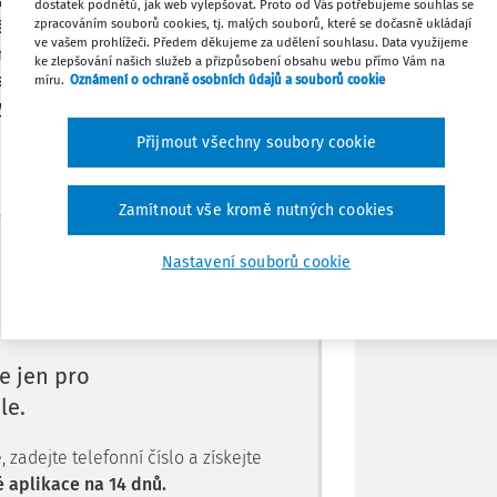
z čehož pramení nižší standard právní
dostatek podnětů, jak web vylepšovat. Proto od Vás potřebujeme souhlas se
zpracováním souborů cookies, tj. malých souborů, které se dočasně ukládají
uální vědecké poznatky poukazují na
ve vašem prohlížeči. Předem děkujeme za udělení souhlasu. Data využijeme
rným stráveným na mobilních zařízeních
Tisknout
ke zlepšování našich služeb a přizpůsobení obsahu webu přímo Vám na
symptomy, nižší životní spokojeností a
míru.
Oznámení o ochraně osobních údajů a souborů cookie
y u dívek a u problematických vzorců
Sdílet
Přijmout všechny soubory cookie
Poznámka
Zamítnout vše kromě nutných cookies
Máte předplatné?
Přihlaste se.
Nastavení souborů cookie
e jen pro
le.
zadejte telefonní číslo a získejte
 aplikace na 14 dnů.