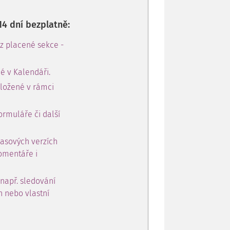
14 dní bezplatně:
 z placené sekce -
é v Kalendáři.
oložené v rámci
ormuláře či další
časových verzích
omentáře i
 např. sledování
h nebo vlastní