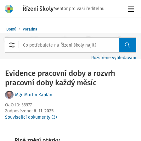
Řízení školy
Mentor pro vaši ředitelnu
Menu
Domů
Poradna
Rozšířené vyhledávání
Evidence pracovní doby a rozvrh
pracovní doby každý měsíc
Mgr. Martin Kaplán
OaO ID
:
55977
Zodpovězeno
:
6. 11. 2025
Související dokumenty (3)
Plné znění otázky