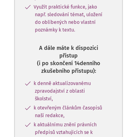
Využít praktické funkce, jako
např. sledování témat, uložení
do oblíbených nebo vlastní
poznámky k textu.
A dále máte k dispozici
přístup
(i po skončení 14denního
zkušebního přístupu):
k denně aktualizovanému
zpravodajství z oblasti
školství,
k otevřeným článkům časopisů
naší redakce,
k aktuálnímu znění právních
předpisů vztahujících se k