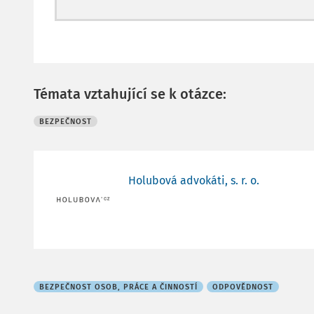
Témata vztahující se k otázce:
BEZPEČNOST
Holubová advokáti, s. r. o.
BEZPEČNOST OSOB, PRÁCE A ČINNOSTÍ
ODPOVĚDNOST