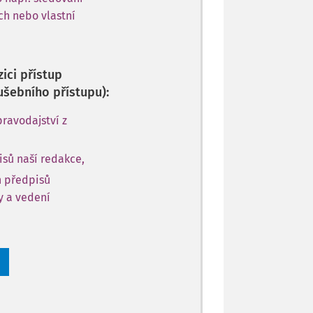
ch nebo vlastní
ici přístup
ušebního přístupu):
ravodajství z
sů naší redakce,
h předpisů
ly a vedení