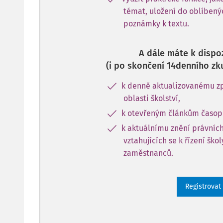
témat, uložení do oblíbený
poznámky k textu.
A dále máte k dispoz
(i po skončení 14denního zk
k denně aktualizovanému zp
oblasti školství,
k otevřeným článkům časopi
k aktuálnímu znění právníc
vztahujících se k řízení ško
zaměstnanců.
Registrovat