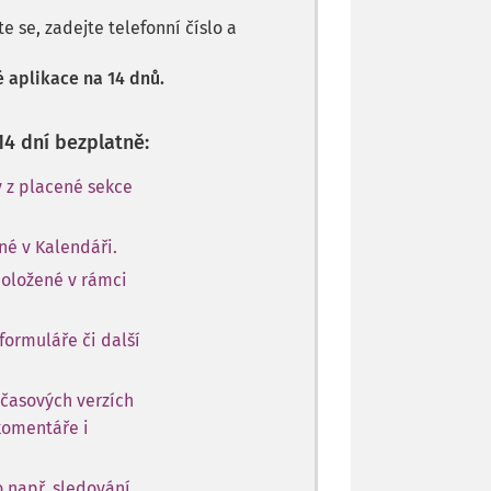
 se, zadejte telefonní číslo a
 aplikace na 14 dnů.
14 dní bezplatně:
y z placené sekce
né v Kalendáři.
položené v rámci
formuláře či další
 časových verzích
komentáře i
o např. sledování