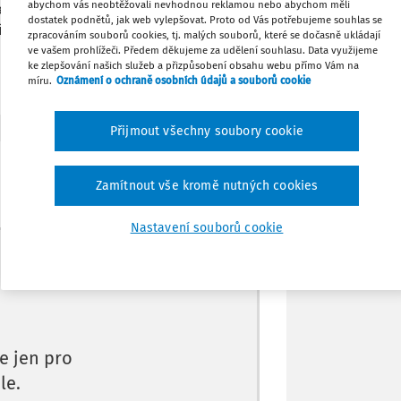
abychom vás neobtěžovali nevhodnou reklamou nebo abychom měli
e (např. Světluška). Chodí po dvojicích
dostatek podnětů, jak web vylepšovat. Proto od Vás potřebujeme souhlas se
. Jak to správně ošetřit, aby to
zpracováním souborů cookies, tj. malých souborů, které se dočasně ukládají
Tisknout
ve vašem prohlížeči. Předem děkujeme za udělení souhlasu. Data využijeme
ke zlepšování našich služeb a přizpůsobení obsahu webu přímo Vám na
míru.
Oznámení o ochraně osobních údajů a souborů cookie
Sdílet
Přijmout všechny soubory cookie
Poznámka
Zamítnout vše kromě nutných cookies
Nastavení souborů cookie
Máte předplatné?
Přihlaste se.
e jen pro
le.