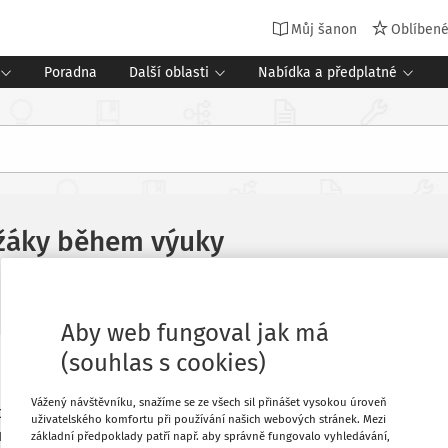
Můj šanon
Oblíben
Poradna
Další oblasti
Nabídka a předplatné
é žáky během výuky
Související dokumenty (1)
eno
:
18. 10. 2024
Aby web fungoval jak má
(souhlas s cookies)
Oblíbené
Vážený návštěvníku, snažíme se ze všech sil přinášet vysokou úroveň
i výuky na charitativních akcích, při
uživatelského komfortu při používání našich webových stránek. Mezi
ouhodobě zapojena do různých
Stáhnout
základní předpoklady patří např. aby správně fungovalo vyhledávání,