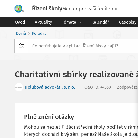
Řízení školy
Mentor pro vaši ředitelnu
Úvod
Aktuality
Témata
Kalendář
Časopisy
Domů
Poradna
Charitativní sbírky realizovan
Holubová advokáti, s. r. o.
OaO ID
:
47359
Zodpověz
Plné znění otázky
Mohou se nezletilí žáci střední školy podílet v rámc
kterých dochází k výběru peněz? Naše škola je dl