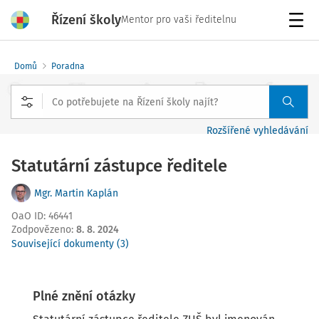
Řízení školy
Mentor pro vaši ředitelnu
Menu
Domů
Poradna
Rozšířené vyhledávání
Statutární zástupce ředitele
Mgr. Martin Kaplán
OaO ID
:
46441
Zodpovězeno
:
8. 8. 2024
Související dokumenty (3)
Plné znění otázky