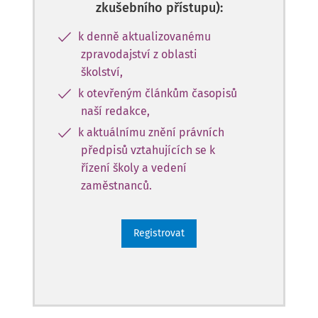
zkušebního přístupu):
k denně aktualizovanému
zpravodajství z oblasti
školství,
k otevřeným článkům časopisů
naší redakce,
k aktuálnímu znění právních
předpisů vztahujících se k
řízení školy a vedení
zaměstnanců.
Registrovat