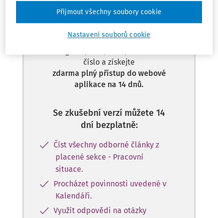
Tento dokument je jen pro
Přijmout všechny soubory cookie
předplatitele.
Nastavení souborů cookie
Nemáte předplatné? Nevadí!
Zaregistrujte se, zadejte telefonní
číslo a získejte
zdarma plný přístup do webové
aplikace na 14 dnů.
Se zkušební verzí můžete 14
dní bezplatně:
Číst všechny odborné články z
placené sekce - Pracovní
situace.
Procházet povinnosti uvedené v
Kalendáři.
Využít odpovědi na otázky