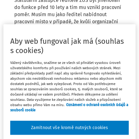
Statutární zástupce ředitele ZUŠ byl jmenován
do funkce před 10 lety a tím mu vznikl pracovní
poměr. Musím mu jako ředitel nabídnout
pracovní místo v případě, že kvůli organizační
změně ruším tuto pozici? (Místo dvou budu mít
jednoho zástupce).
Aby web fungoval jak má (souhlas
s cookies)
Vážený návštěvníku, snažíme se ze všech sil přinášet vysokou úroveň
uživatelského komfortu při používání našich webových stránek. Mezi
základní předpoklady patří např. aby správně fungovalo vyhledávání,
abychom vás neobtěžovali nevhodnou reklamou nebo abychom měli
Odpověď
dostatek podnětů, jak web vylepšovat. Proto od Vás potřebujeme
souhlas se zpracováním souborů cookies, tj. malých souborů, které se
dočasně ukládají ve vašem prohlížeči. Předem děkujeme za udělení
souhlasu. Data využijeme ke zlepšování našich služeb a přizpůsobení
Máte předplatné?
Přihlaste se.
obsahu webu přímo Vám na míru.
Oznámení o ochraně osobních údajů a
souborů cookie
Zamítnout vše kromě nutných cookies