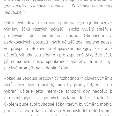
pro analýzu vyučovací hodiny
či
Posticova pozorovací
tabulka
aj.).
Dalším výhodným nástrojem spolupráce jsou jednorázové
výměny žáků různých učitelů, jejichž využití směřuje
především do hudebního oboru. Obohacení z
pedagogických postupů jiných učitelů zde neplyne pouze
ve prospěch efektivního zlepšování pedagogické práce
učitelů, výhody jsou zřejmé i pro zapojené žáky. Zde však
již nemá své místo spontánnost výměny, ta musí být
pečlivě promyšlena vedením školy.
Pokud se vedoucí pracovníci rozhodnou iniciovat výměnu
žáků mezi dvěma učiteli, měli by promyslet, zda jsou
vybraní učitelé této interakce schopni, aby nedošlo k
narušení jejich vzájemných vztahů. Ještě složitějším
úkolem bude zvolit vhodné žáky, kterým by výměna mohla
přinést užitek a další motivaci. V neposlední řadě by měl