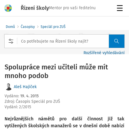
Řízení školy
Mentor pro vaši ředitelnu
Menu
Domů
Časopisy
Speciál pro ZUŠ
Rozšířené vyhledávání
Spolupráce mezi učiteli může mít
mnoho podob
Aleš Hajíček
Vydáno
:
19. 4. 2015
Zdroj
:
Časopis Speciál pro ZUŠ
Vydání:
2/2015
Nejrůznějších námětů pro další činnost již tak
vytížených školských manažerů se v dnešní době nabízí