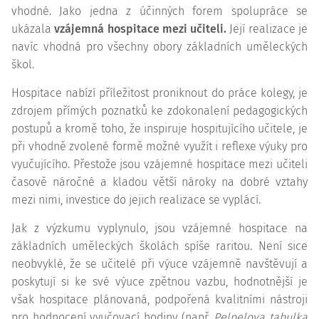
vhodné. Jako jedna z účinných forem spolupráce se
ukázala
vzájemná hospitace mezi učiteli.
Její realizace je
navíc vhodná pro všechny obory základních uměleckých
škol.
Hospitace nabízí příležitost proniknout do práce kolegy, je
zdrojem přímých poznatků ke zdokonalení pedagogických
postupů a kromě toho, že inspiruje hospitujícího učitele, je
při vhodně zvolené formě možné využít i reflexe výuky pro
vyučujícího. Přestože jsou vzájemné hospitace mezi učiteli
časově náročné a kladou větší nároky na dobré vztahy
mezi nimi, investice do jejich realizace se vyplácí.
Jak z výzkumu vyplynulo, jsou vzájemné hospitace na
základních uměleckých školách spíše raritou. Není sice
neobvyklé, že se učitelé při výuce vzájemně navštěvují a
poskytují si ke své výuce zpětnou vazbu, hodnotnější je
však hospitace plánovaná, podpořená kvalitními nástroji
pro hodnocení vyučovací hodiny (např.
Pelpelova tabulka