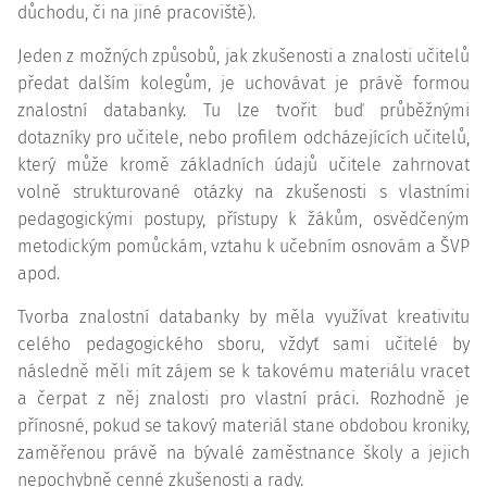
důchodu, či na jiné pracoviště).
Jeden z možných způsobů, jak zkušenosti a znalosti učitelů
předat dalším kolegům, je uchovávat je právě formou
znalostní databanky. Tu lze tvořit buď průběžnými
dotazníky pro učitele, nebo profilem odcházejících učitelů,
který může kromě základních údajů učitele zahrnovat
volně strukturované otázky na zkušenosti s vlastními
pedagogickými postupy, přístupy k žákům, osvědčeným
metodickým pomůckám, vztahu k učebním osnovám a ŠVP
apod.
Tvorba znalostní databanky by měla využívat kreativitu
celého pedagogického sboru, vždyť sami učitelé by
následně měli mít zájem se k takovému materiálu vracet
a čerpat z něj znalosti pro vlastní práci. Rozhodně je
přínosné, pokud se takový materiál stane obdobou kroniky,
zaměřenou právě na bývalé zaměstnance školy a jejich
nepochybně cenné zkušenosti a rady.