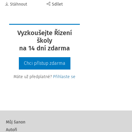
Stáhnout
Sdílet
Vyzkoušejte Řízení
školy
na 14 dní zdarma
Chci přístup zdarma
Máte už předplatné?
Přihlaste se
Můj šanon
Autoři