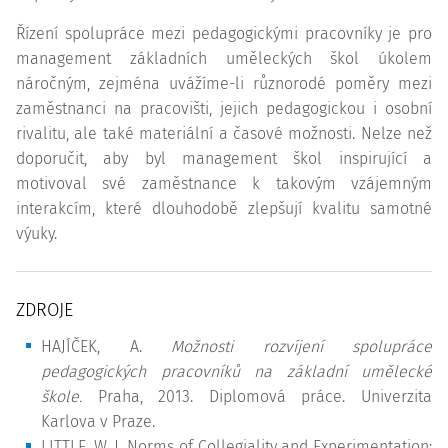
Řízení spolupráce mezi pedagogickými pracovníky je pro
management základních uměleckých škol úkolem
náročným, zejména uvážíme-li různorodé poměry mezi
zaměstnanci na pracovišti, jejich pedagogickou i osobní
rivalitu, ale také materiální a časové možnosti. Nelze než
doporučit, aby byl management škol inspirující a
motivoval své zaměstnance k takovým vzájemným
interakcím, které dlouhodobě zlepšují kvalitu samotné
výuky.
ZDROJE
HAJÍČEK, A.
Možnosti rozvíjení spolupráce
pedagogických pracovníků na základní umělecké
škole.
Praha, 2013. Diplomová práce. Univerzita
Karlova v Praze.
LITTLE, W. J. Norms of Collegiality and Experimentation: