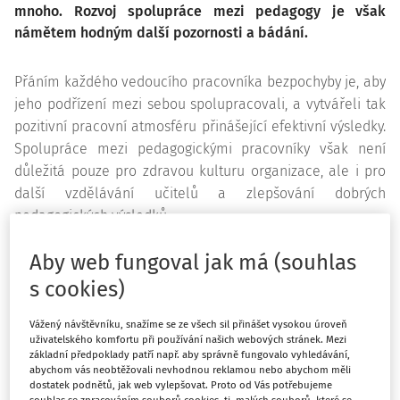
mnoho. Rozvoj spolupráce mezi pedagogy je však
námětem hodným další pozornosti a bádání.
Přáním každého vedoucího pracovníka bezpochyby je, aby
jeho podřízení mezi sebou spolupracovali, a vytvářeli tak
pozitivní pracovní atmosféru přinášející efektivní výsledky.
Spolupráce mezi pedagogickými pracovníky však není
důležitá pouze pro zdravou kulturu organizace, ale i pro
další vzdělávání učitelů a zlepšování dobrých
pedagogických výsledků.
Pokud si položíme otázku, zda na vlastních školách máme
Aby web fungoval jak má (souhlas
spolupracující, či nespolupracující kolektiv, zřejmě si
s cookies)
vždycky odpovíme, že kolektiv spolupracující. Naši učitelé
se společně podílejí na koncertech, výstavách i
Vážený návštěvníku, snažíme se ze všech sil přinášet vysokou úroveň
vystoupeních tanečního či literárně-dramatického oboru.
uživatelského komfortu při používání našich webových stránek. Mezi
základní předpoklady patří např. aby správně fungovalo vyhledávání,
Práce jejich žáků dává vzniknout školním orchestrům a
abychom vás neobtěžovali nevhodnou reklamou nebo abychom měli
souborům, jsou schopni se mezi sebou domluvit na
dostatek podnětů, jak web vylepšovat. Proto od Vás potřebujeme