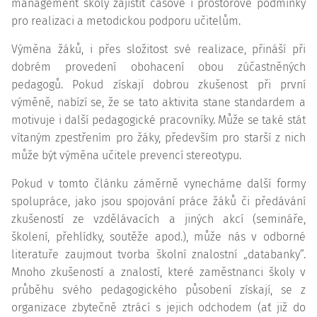
management školy zajistit časové i prostorové podmínky
pro realizaci a metodickou podporu učitelům.
Výměna žáků, i přes složitost své realizace, přináší při
dobrém provedení obohacení obou zúčastněných
pedagogů. Pokud získají dobrou zkušenost při první
výměně, nabízí se, že se tato aktivita stane standardem a
motivuje i další pedagogické pracovníky. Může se také stát
vítaným zpestřením pro žáky, především pro starší z nich
může být výměna učitele prevencí stereotypu.
Pokud v tomto článku záměrně vynecháme další formy
spolupráce, jako jsou spojování práce žáků či předávání
zkušeností ze vzdělávacích a jiných akcí (semináře,
školení, přehlídky, soutěže apod.), může nás v odborné
literatuře zaujmout tvorba školní znalostní „databanky“.
Mnoho zkušeností a znalostí, které zaměstnanci školy v
průběhu svého pedagogického působení získají, se z
organizace zbytečně ztrácí s jejich odchodem (ať již do