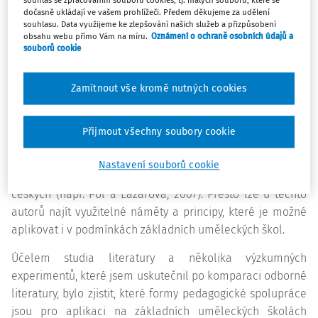
souhlas se zpracováním souborů cookies, tj. malých souborů, které se
nejrůznějších projektech a i přes možné osobní antipatie
dočasně ukládají ve vašem prohlížeči. Předem děkujeme za udělení
společně tvoří a obohacují chod školy.
souhlasu. Data využijeme ke zlepšování našich služeb a přizpůsobení
obsahu webu přímo Vám na míru.
Oznámení o ochraně osobních údajů a
souborů cookie
Odborná literatura však považuje za nejhodnotnější
spolupráci pedagogů především
kooperaci při zlepšování
samotné pedagogické práce.
Výše uvedené existující
Zamítnout vše kromě nutných cookies
formy spolupráce kvalitu pedagogické práce každého
jednoho učitele systematicky a cíleně nezlepšují. Většina
Přijmout všechny soubory cookie
zahraniční odborné literatury zpracovává tuto
problematiku především pro podmínky základního
Nastavení souborů cookie
vzdělávání (např. Little, 1982), nejinak je tomu u autorů
českých (např. Pol a Lazarová, 2007). Přesto lze u těchto
autorů najít využitelné náměty a principy, které je možné
aplikovat i v podmínkách základních uměleckých škol.
Účelem studia literatury a několika výzkumných
experimentů, které jsem uskutečnil po komparaci odborné
literatury, bylo zjistit, které formy pedagogické spolupráce
jsou pro aplikaci na základních uměleckých školách