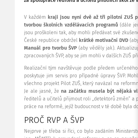
za spolupráce ředitelů a učitelů pilotních škol ze v
V každém
kraji jsou nyní dvě až tři pilotní ZUŠ
tvorbou školních vzdělávacích programů
(dále jen
jsou proškoleni tak, aby mohli předávat své zkušenos
České republice obdržel
krátké motivační DVD
(aby
Manuál pro tvorbu ŠVP
(aby věděly jak). Aktualiz
zpracovaných ŠVP, aby se jim mohli v dalších ZUŠ př
Realizační tým navštěvuje podle předem určeného
poskytuje jim servis pro případné úpravy ŠVP. Moh
všechno projekt Pilot ZUŠ, který navázal na reformní
Je ale jasné, že
na začátku musela být nějaká vi
ředitelů a učitelů přijmout roli „detektorů změn“ a 
práce na reformě, jejíž budoucnost v té době byla d
PROČ RVP A ŠVP
Nejprve je třeba si říci, co bylo zadáním Ministers