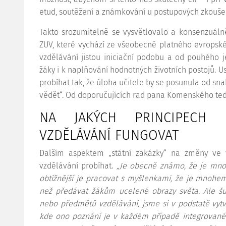
etud, soutěžení a známkování u postupových zkouše
Takto srozumitelně se vysvětlovalo a konsenzuálně
ZUV, které vychází ze všeobecně platného evropské
vzdělávání jistou iniciační podobu a od pouhého
žáky i k naplňování hodnotných životních postojů. 
probíhat tak, že úloha učitele by se posunula od snah
vědět“. Od doporučujících rad pana Komenského tedy
NA JAKÝCH PRINCIPECH
VZDĚLÁVÁNÍ FUNGOVAT
Dalším aspektem „státní zakázky“ na změny ve 
vzdělávání probíhat.
„Je obecně známo, že je mn
obtížnější je pracovat s myšlenkami, že je mnohem
než předávat žákům ucelené obrazy světa. Ale šupl
nebo předmětů vzdělávání, jsme si v podstatě vytv
kde ono poznání je v každém případě integrované.