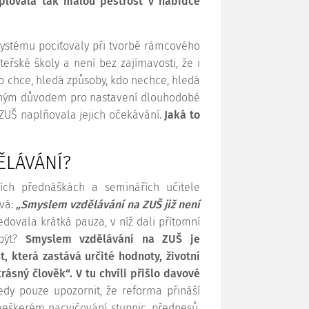
uplovala tak malou pestrost v nabídce
systému pociťovaly při tvorbě rámcového
eřské školy a není bez zajímavosti, že i
o chce, hledá způsoby, kdo nechce, hledá
tečným důvodem pro nastavení dlouhodobé
ů ZUŠ naplňovala jejich očekávání.
Jaká to
ĚLÁVÁNÍ?
ích přednáškách a seminářích učitele
ívá:
„Smyslem vzdělávání na ZUŠ již není
edovala krátká pauza, v níž dali přítomní
 být?
Smyslem vzdělávání na ZUŠ je
, která zastává určité hodnoty, životní
rásný člověk“. V tu chvíli přišlo davové
edy pouze upozornit, že reforma přináší
 veškerém nacvičování stupnic, přednesů,