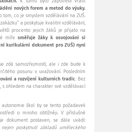
kolách.
K tomu bylo zapotřebí vrátit
ádění nových forem a metod do výuky.
o tom, co je smyslem vzdělávání na ZUŠ.
 zakázku“ a poskytuje kvalitní vzdělávání,
větší procento jejich žáků je přijato na
žné míře
směřuje žáky k osvojování si
ní kurikulární dokument pro ZUŠ) nyní
e zdá samozřejmostí, ale i zde bude k
určitého posunu v uvažování. Posledním
ování a rozvíjení kulturních tradic
. Bez
Š, s ohledem na charakter své vzdělávací
y autonomie škol by se tento požadavek
středí o mnoho obtížněji. V příslušné
 je dokument postaven, se dále uvádí:
 nejen poskytnutí základů uměleckého