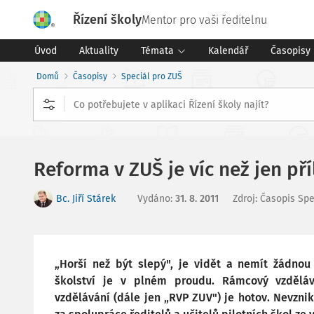
Řízení školy
Mentor pro vaši ředitelnu
Úvod
Aktuality
Témata
Kalendář
Časopisy
Domů
Časopisy
Speciál pro ZUŠ
Reforma v ZUŠ je víc než jen pří
Bc. Jiří Stárek
Vydáno
:
31. 8. 2011
Zdroj
:
Časopis Spe
„Horší než být slepý", je vidět a nemít žádno
školství je v plném proudu. Rámcový vzdělá
vzdělávání (dále jen „RVP ZUV") je hotov. Nevzni