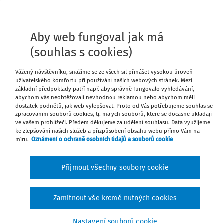
šech čtrnácti krajů.
Tisknout
 připraveny poskytnout své zkušenosti s
Aby web fungoval jak má
 „ŠVP“) a jejich ředitelé či koordinátoři
(souhlas s cookies)
ti dál. Každý z deseti tisíc učitelů ZUŠ v
Sdílet
 věděl proč), všem školám byl poskytnut
Vážený návštěvníku, snažíme se ze všech sil přinášet vysokou úroveň
uje se přehled nejčastějších problémů ve
uživatelského komfortu při používání našich webových stránek. Mezi
Poznámka
i tvorbě vyhnout.
základní předpoklady patří např. aby správně fungovalo vyhledávání,
abychom vás neobtěžovali nevhodnou reklamou nebo abychom měli
dostatek podnětů, jak web vylepšovat. Proto od Vás potřebujeme souhlas se
 harmonogramu jednotlivé pilotní ZUŠ a
zpracováním souborů cookies, tj. malých souborů, které se dočasně ukládají
li bychom ještě podrobněji popisovat, co
ve vašem prohlížeči. Předem děkujeme za udělení souhlasu. Data využijeme
ke zlepšování našich služeb a přizpůsobení obsahu webu přímo Vám na
 práce zahájené již v roce 2005, přinesl.
míru.
Oznámení o ochraně osobních údajů a souborů cookie
ze.
Něco, co přimělo více než čtyřicítku
pustit se (a to zcela zadarmo) do nelehké
Přijmout všechny soubory cookie
ost nejasná.
Jaká to tenkrát byla vize?
Zamítnout vše kromě nutných cookies
tva školství, mládeže a tělovýchovy (dále
Nastavení souborů cookie