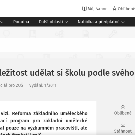
Můj šanon
Oblíben
Poradna
Další oblasti
Nabídka a předplatné
ležitost udělat si školu podle svého
ciál pro ZUŠ
Vydání:
1/2011
u vizi. Reforma základního uměleckého
Oblíbené
vací program pro základní umělecké
kal pouze na výzkumném pracovišti, ale
Stáhnout