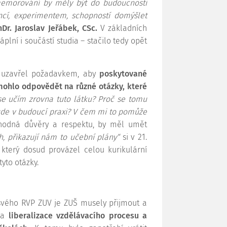
memorování by měly být do budoucnosti
ncí, experimentem, schopností domýšlet
hDr. Jaroslav Jeřábek, CSc.
V základních
lní i součástí studia – stačilo tedy opět
h uzavřel požadavkem, aby
poskytované
 mohlo odpovědět na různé otázky, které
se učím zrovna tuto látku? Proč se tomu
de v budoucí praxi? V čem mi to pomůže
hodná důvěry a respektu, by měl umět
 přikazují nám to učební plány“
si v 21.
, který dosud provázel celou kurikulární
yto otázky.
 svého RVP ZUV je ZUŠ musely přijmout a
yla
liberalizace vzdělávacího procesu a