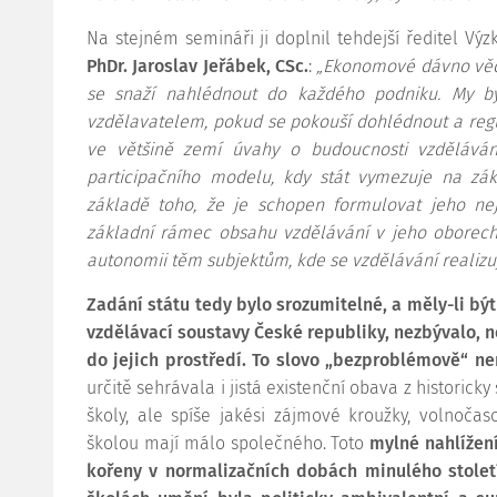
Na stejném semináři ji doplnil tehdejší ředitel V
PhDr. Jaroslav Jeřábek, CSc.
:
„Ekonomové dávno vědí
se snaží nahlédnout do každého podniku. My b
vzdělavatelem, pokud se pokouší dohlédnout a regu
ve většině zemí úvahy o budoucnosti vzděláván
participačního modelu, kdy stát vymezuje na zák
základě toho, že je schopen formulovat jeho nej
základní rámec obsahu vzdělávání v jeho oborec
autonomii těm subjektům, kde se vzdělávání realizu
Zadání státu tedy bylo srozumitelné, a měly-li b
vzdělávací soustavy České republiky, nezbývalo, 
do jejich prostředí. To
slovo „bezproblémově“ ne
určitě sehrávala i jistá existenční obava z historick
školy, ale spíše jakési zájmové kroužky, volnočas
školou mají málo společného. Toto
mylné nahlížen
kořeny v normalizačních dobách minulého stolet