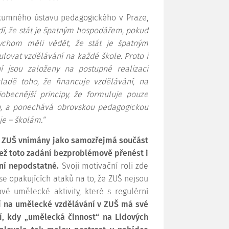
ýzkumného ústavu pedagogického v Praze,
, že stát je špatným hospodářem, pokud
ychom měli vědět, že stát je špatným
lovat vzdělávání na každé škole. Proto i
í jsou založeny na postupné realizaci
ladě toho, že financuje vzdělávání, na
obecnější principy, že formuluje pouze
h, a ponechává obrovskou pedagogickou
je – školám.“
ýt ZUŠ vnímány jako samozřejmá součást
než toto zadání bezproblémově přenést i
ní nepodstatné.
Svoji motivační roli zde
y se opakujících ataků na to, že ZUŠ nejsou
ové umělecké aktivity, které s regulérní
í na umělecké vzdělávání v ZUŠ má své
í, kdy „umělecká činnost“ na Lidových