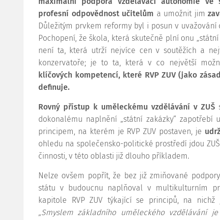
maximální podpora vzdělávací autonomie ve š
profesní odpovědnost učitelům
a umožnit jim
zav
Důležitým prvkem reformy byl i posun v uvažování 
Pochopení, že škola, která skutečně plní onu „státní
není ta, která utrží nejvíce cen v soutěžích a nej
konzervatoře; je to ta, která v co největší mo
klíčových kompetencí, které RVP ZUV (jako zásad
definuje.
Rovný přístup k uměleckému vzdělávání v ZUŠ
s
dokonalému naplnění „státní zakázky“ zapotřebí 
principem, na kterém je RVP ZUV postaven, je
udrž
ohledu na společensko-politické prostředí jdou ZU
činnosti, v této oblasti již dlouho příkladem.
Nelze ovšem popřít, že bez již zmiňované podpor
státu v budoucnu naplňoval v multikulturním pro
kapitole RVP ZUV týkající se principů, na nichž
„Smyslem základního uměleckého vzdělávání je