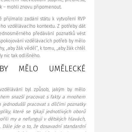
k – mohli znovu připomenout.
 přijímalo zadání státu k vytvoření RVP
ho vzdělávacího kontextu. Z potřeby dát
 jednosměrného předávání poznatků vést
Uspokojování vzdělávacích potřeb by mělo
y, „aby žák věděl“, k tomu, „aby žák chtěl
 nic tak odlišného.
 BY MĚLO UMĚLECKÉ
vzdělávání byl způsob, jakým by mělo
ohem snazší pracovat s fakty a mnohem
 jednodušší pracovat s dílčími poznatky
íky, které se týkají jednotlivých oborů
ořili my a nefungují v dětských hlavách,
 Dále jde o to, že dosavadní standardní