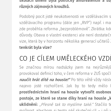
školách umění byla politicky ambivalentní a s
různých zájmových kroužků.
Podobný pocit jisté neukotvenosti ve vzdělávacím 
vzdělávacího programu (dále jen „RVP“) např. i mat
zde proběhla reforma „bezproblémově“. Zkrátka: kd
důvody. Obava o vlastní existenci ale není dosta
vize, která by v horizontu několika generací učitel
tenkrát byla vize?
CO JE CÍLEM UMĚLECKÉHO VZD
Se značnou mírou nadsázky jsem na nejrůznějš
provokoval definicí toho, v čem reforma v ZUŠ spoč
naučit hrát dítě na housle!“
Po této větě vždy násl
najevo jisté rozhořčení. Jak by to tedy mělo
prostřednictvím hraní na housle vytvořit osobnost
postoje, ze které se stane díky hraní na housle „k
uklidnění:
„Přesně tak to myslíme také.“
Stačilo t
možnost, abychom si tento náš skutečný cíl – i při