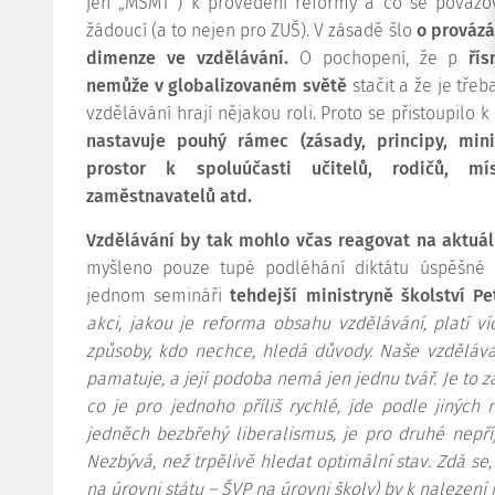
jen „MŠMT“) k provedení reformy a co se považov
žádoucí (a to nejen pro ZUŠ). V zásadě šlo
o provázá
dimenze ve vzdělávání.
O pochopení, že p
ří
nemůže v globalizovaném světě
stačit a že je třeba
vzdělávání hrají nějakou roli. Proto se přistoupilo k
nastavuje pouhý rámec (zásady, principy, min
prostor k spoluúčasti učitelů, rodičů, mís
zaměstnavatelů atd.
Vzdělávání by tak mohlo včas reagovat na aktuál
myšleno pouze tupé podléhání diktátu úspěšné z
jednom semináři
tehdejší ministryně školství Pe
akci, jakou je reforma obsahu vzdělávání, platí v
způsoby, kdo nechce, hledá důvody. Naše vzděláva
pamatuje, a její podoba nemá jen jednu tvář. Je to 
co je pro jednoho příliš rychlé, jde podle jinýc
jedněch bezbřehý liberalismus, je pro druhé nep
Nezbývá, než trpělivě hledat optimální stav. Zdá s
na úrovni státu – ŠVP na úrovni školy) by k nalezení 