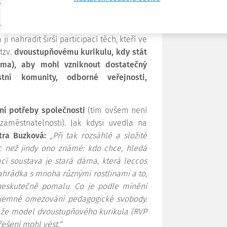
alo z pohledu státu pro vzdělávání za
ní českého školství s principy evropské
sná subordinace vzdělávacího procesu
 ji nahradit širší participací těch, kteří ve
 tzv.
dvoustupňovému kurikulu, kdy stát
ima), aby mohl vzniknout dostatečný
tní komunity, odborné veřejnosti,
ní potřeby společnosti
(tím ovšem není
aměstnatelnosti). Jak kdysi uvedla na
tra Buzková:
„Při tak rozsáhlé a složité
íc než jindy ono známé: kdo chce, hledá
cí soustava je stará dáma, která leccos
zahrádka s mnoha různými rostlinami a to,
h neskutečně pomalu. Co je podle mínění
říjemné omezování pedagogické svobody.
e, že model dvoustupňového kurikula (RVP
řešení mohl vést.“