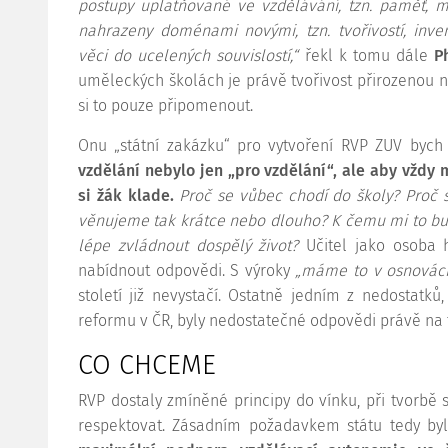
postupy uplatňované ve vzdělávání, tzn. paměť, 
nahrazeny doménami novými, tzn. tvořivostí, inve
věci do ucelených souvislostí,“
řekl k tomu dále
P
uměleckých školách je právě tvořivost přirozenou náp
si to pouze připomenout.
Onu „státní zakázku“ pro vytvoření RVP ZUV byc
vzdělání nebylo jen „pro vzdělání“, ale aby vždy
si žák klade.
Proč se vůbec chodí do školy? Proč 
věnujeme tak krátce nebo dlouho? K čemu mi to bu
lépe zvládnout dospělý život?
Učitel jako osoba 
nabídnout odpovědi. S výroky
„máme to v osnovách,
století již nevystačí. Ostatně jedním z nedostatků
reformu v ČR, byly nedostatečné odpovědi právě na t
CO CHCEME
RVP dostaly zmíněné principy do vínku, při tvorbě
respektovat. Zásadním požadavkem státu tedy b