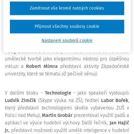
Východiska inkluze na konferenci představila
Kateřina
Zamítnout vše kromě nutných cookies
Valachová
, poslankyně Parlamentu ČR a bývalá ministryně
školství, která se o prosazení větší podpory společného
vzdělávání ve školách v ČR významně zasadila.
Přijmout všechny soubory cookie
O intuitivní pedagogické diagnostice hovořila
Martina
Nastavení souborů cookie
Komzáková
ze Západočeské univerzity v Plzni. Prezentace
Petry Bendové
z Univerzity v Hradci Králové se věnovala
umělecké tvorbě jako elegantnímu nástroji pro úspěšnou
inkluzi a
Robert Mimra
představil aktivity Západočeské
univerzity, které se tématu již pečlivě věnují.
V dalším bloku -
Technologie
- jako speakeři vystoupili
Ludvík Zimčík
(Skype výuka na ZŠ), ředitel
Lubor Bořek
,
který představil technologiemi skvěle vybavenou ZUŠ v
Polici nad Metují,
Martin Grobár
prezentoval využití padů a
aplikací ve výuce hudební výchovy. Další řečník,
Jan Hajič
jr.
, představil možnosti využití umělé inteligence v hudební