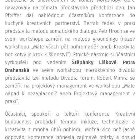
navazovaly na témata představená předchozí den. Jan
Pfeiffer dal nahlédnout účastníkům konference do
kuchyně kreativních partnerství. Berrak Yedek v praxi
představila metodu somatického dialogu. Petr Hroch se ve
svém workshopu zaměřil na metodu groundingu (název
workshopu „Máte všech pět pohromadě? aneb Kreativita
bez kotvy je krok k šílenství“). Etnické nástroje si účastníci
vyzkoušeli pod vedením
Štěpánky Liškové
.
Petra
Drahanská
ve svém workshopu interaktivního divadla
představila tzv. metodu Divadla fórum. Robert Mimra se
zaměřil na projektový management ve workshopu „Máte
nápad k nezaplacení? aneb Projektový management v
praxi“.
Účastníci, speakeři a lektoři konference Kreativní
budoucnost probádali témata inkluze, technologie a
kreativita z mnoha úhlů pohledu. Možná více než jasné
odpovědi konference přinesla zajímavé otázky a dosud