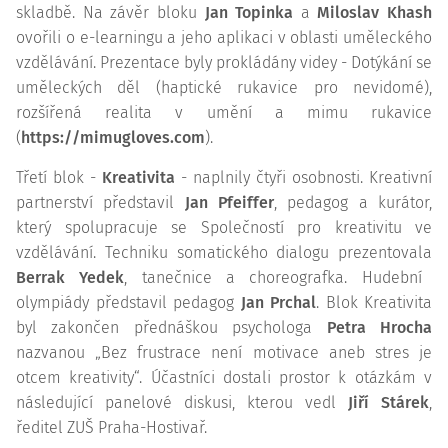
skladbě. Na závěr bloku
Jan Topinka
a
Miloslav Khas
h
ovořili o e-learningu a jeho aplikaci v oblasti uměleckého
vzdělávání. Prezentace byly prokládány videy - Dotýkání se
uměleckých děl (haptické rukavice pro nevidomé),
rozšířená realita v umění a mimu rukavice
(
https://mimugloves.com
).
Třetí blok -
Kreativita
- naplnily čtyři osobnosti. Kreativní
partnerství představil
Jan Pfeiffer
, pedagog a kurátor,
který spolupracuje se Společností pro kreativitu ve
vzdělávání. Techniku somatického dialogu prezentovala
Berrak Yedek
, tanečnice a choreografka. Hudební
olympiády představil pedagog
Jan Prchal
. Blok Kreativita
byl zakončen přednáškou psychologa
Petra Hrocha
nazvanou „Bez frustrace není motivace aneb stres je
otcem kreativity“. Účastníci dostali prostor k otázkám v
následující panelové diskusi, kterou vedl
Jiří Stárek
,
ředitel ZUŠ Praha-Hostivař.