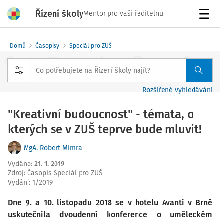
Řízení školy
Mentor pro vaši ředitelnu
Menu
Domů
Časopisy
Speciál pro ZUŠ
Rozšířené vyhledávání
"Kreativní budoucnost" - témata, o
kterých se v ZUŠ teprve bude mluvit!
MgA. Robert Mimra
Vydáno
:
21. 1. 2019
Zdroj
:
Časopis Speciál pro ZUŠ
Vydání:
1/2019
Dne 9. a 10. listopadu 2018 se v hotelu Avanti v Brně
uskutečnila dvoudenní konference o uměleckém