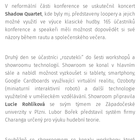
V neformální části konference se uskutečnil koncert
Shadow Quartet
, kde byly mj. představeny loopery a jejich
možné využití ve výuce klasické hudby. 165 účastníků
konference a speakeři měli možnost dopovědět si své
názory během rautu a společenského večera.
Druhý den se účastníci „rozutekli“ do šesti workshopů a
showroomu technologií. Showroom se konal v hlavním
sále a nabídl možnost vyzkoušet si tablety, smartphony,
Google Cardboards využívající virtuální realitu, Ozoboty
(miniaturní interaktivní roboti) a další technologie
využitelné v uměleckém vzdělávání. Showroom připravila
Lucie Rohlíková
se svým týmem ze Západočeské
univerzity v Plzni. Lubor Bořek představil systém firmy
Charanga určený pro výuku hudební teorie.
Souběžně se showroomem se konaly workshopy, které