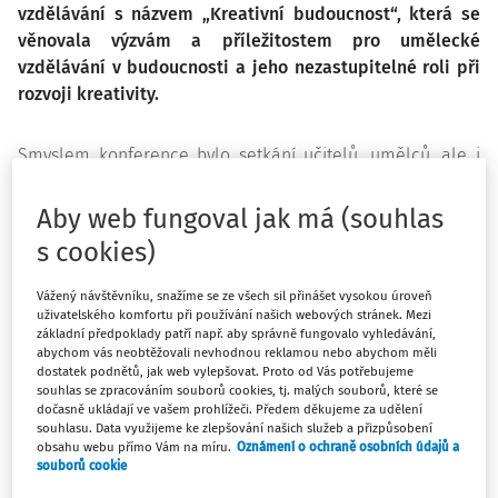
vzdělávání s názvem „Kreativní budoucnost“, která se
věnovala výzvám a příležitostem pro umělecké
vzdělávání v budoucnosti a jeho nezastupitelné roli při
rozvoji kreativity.
Smyslem konference bylo setkání učitelů, umělců, ale i
odborné veřejnosti a diskuse o scénářích možného
budoucího vývoje vzdělávání v ČR. O nových
Aby web fungoval jak má (souhlas
technologických možnostech využitelných ve výuce, o
s cookies)
smyslu inkluze v uměleckém vzdělávání, kreativních
metodách vzdělávání a dalších tématech, o kterých se
Vážený návštěvníku, snažíme se ze všech sil přinášet vysokou úroveň
uživatelského komfortu při používání našich webových stránek. Mezi
sice zatím moc nemluví, ale která budou budoucnost
základní předpoklady patří např. aby správně fungovalo vyhledávání,
ZUŠek ovlivňovat, ať si to budou přát, či nikoliv.
abychom vás neobtěžovali nevhodnou reklamou nebo abychom měli
dostatek podnětů, jak web vylepšovat. Proto od Vás potřebujeme
souhlas se zpracováním souborů cookies, tj. malých souborů, které se
První den se uskutečnila přednášková část konference
dočasně ukládají ve vašem prohlížeči. Předem děkujeme za udělení
rozdělená na tři tematické bloky a panelovou diskusi.
souhlasu. Data využijeme ke zlepšování našich služeb a přizpůsobení
obsahu webu přímo Vám na míru.
Oznámení o ochraně osobních údajů a
První téma -
Inkluze
- reagovalo na aktuálně hodně
souborů cookie
diskutované a mnoha mýty opředené společné vzdělávání.