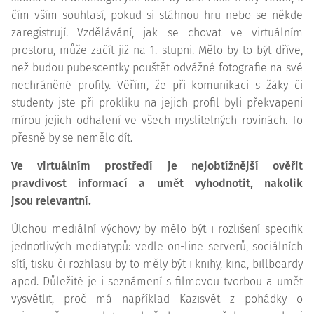
čím vším souhlasí, pokud si stáhnou hru nebo se někde
zaregistrují. Vzdělávání, jak se chovat ve virtuálním
prostoru, může začít již na 1. stupni. Mělo by to být dříve,
než budou pubescentky pouštět odvážné fotografie na své
nechráněné profily. Věřím, že při komunikaci s žáky či
studenty jste při prokliku na jejich profil byli překvapeni
mírou jejich odhalení ve všech myslitelných rovinách. To
přesně by se nemělo dít.
Ve virtuálním prostředí je nejobtížnější ověřit
pravdivost informací a umět vyhodnotit, nakolik
jsou
relevantní
.
Úlohou
mediální
výchovy by mělo být i rozlišení specifik
jednotlivých mediatypů: vedle on-line serverů, sociálních
sítí, tisku či rozhlasu by to měly být i knihy, kina, billboardy
apod. Důležité je i seznámení s filmovou tvorbou a umět
vysvětlit, proč má například Kazisvět z pohádky o