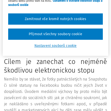
jako je tomu v případě kultivace občanských ctností či
obsahu webu přímo Vám na míru.
Oznámení o ochraně osobních údajů a
souborů cookie
rozvoji ekologického uvažování. Současní prvňáci vyrostli
na klíně rodičů a večerníčky, pohádky či písničky sledovali
Zamítnout vše kromě nutných cookies
na YouTube. Na tabletech či mobilech „sjíždějí“ hry,
vytvářejí fotografie a videa. Vědí, co znamenají slova jako
youtuber, Facebook, a mají rádi tzv. lajky. Milují
Přijmout všechny soubory cookie
audiovizuální kulturu a očekávají rychlou zpětnou vazbu.
Ve vyšších patrech českého vzdělávacího systému to
Nastavení souborů cookie
nebude jiné.
Cílem je zanechat co nejméně
škodlivou elektronickou stopu
Nemělo by se stávat, že fotky patnáctiletých na Snapshotu
či silné statusy na Facebooku budou ničit jejich život v
dospělosti. Úvodem
mediální
výchovy by proto mělo být
zasvěcení do sociálních sítí: jak je chráněno soukromí, jak
je nakládáno s uveřejněnými fotkami apod., v případě
soutěží a marketingových akcí by děti zase měly vědět, s