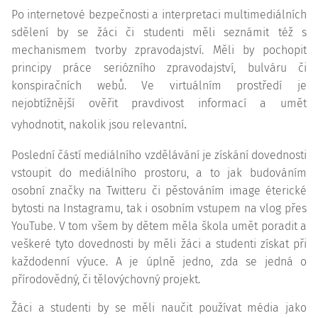
Po internetové bezpečnosti a interpretaci multimediálních
sdělení by se žáci či studenti měli seznámit též s
mechanismem tvorby zpravodajství. Měli by pochopit
principy práce seriózního zpravodajství, bulváru či
konspiračních webů. Ve virtuálním prostředí je
nejobtížnější ověřit pravdivost informací a umět
.
vyhodnotit, nakolik jsou
relevantní
Poslední částí mediálního vzdělávání je získání dovednosti
vstoupit do mediálního prostoru, a to jak budováním
osobní značky na Twitteru či pěstováním image éterické
bytosti na Instagramu, tak i osobním vstupem na vlog přes
YouTube. V tom všem by dětem měla škola umět poradit a
veškeré tyto dovednosti by měli žáci a studenti získat při
každodenní výuce. A je úplně jedno, zda se jedná o
přírodovědný, či tělovýchovný projekt.
Žáci a studenti by se měli naučit používat média jako