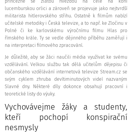
princezně se zlatou hvězdou na čele na koni
lucemburskou orlici a zároveň se projevuje jako nejtvrdší
militarista hitlerovského střihu. Ostatně k filmům nabízí
učitelské metodiky i Česká televize, a to např. ke Zločinu v
Polné či ke karlovskému výročnímu filmu Hlas pro
římského krále. Ty se vedle dějinného příběhu zaměřují i
na interpretaci filmového zpracování.
Je důležité, aby se žáci naučili média využívat ke svému
vzdělávání. Velkou službu tak dělá učitelům dějepisu či
občanského vzdělávání internetová televize Stream.cz se
svým cyklem zhruba devítiminutových videí nazvaným
Slavné dny. Některé díly dokonce obsahují pracovní i
teoretické listy do výuky.
Vychovávejme žáky a studenty,
kteří pochopí konspirační
nesmysly