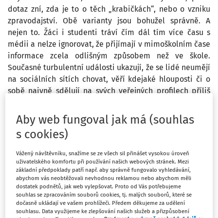
dotaz zní, zda je to o těch „krabičkách“, nebo o vzniku
zpravodajství. Obě varianty jsou bohužel správně. A
nejen to. Žáci i studenti tráví čím dál tím více času s
médii a nelze ignorovat, že přijímají v mimoškolním čase
informace zcela odlišným způsobem než ve škole.
Současné turbulentní události ukazují, že se lidé neumějí
na sociálních sítích chovat, věří kdejaké hlouposti či o
sobě naivně sdělují na svých veřejných profilech příliš
mnoho. To by měla řešit mediální výchova, která pojímá
i schopnost využít virtuální prostor pro vytváření
Aby web fungoval jak má (souhlas
vlastního multimediálního obsahu.
s cookies)
Vážený návštěvníku, snažíme se ze všech sil přinášet vysokou úroveň
uživatelského komfortu při používání našich webových stránek. Mezi
základní předpoklady patří např. aby správně fungovalo vyhledávání,
I přesto, že jsem učitelem
mediální
výchovy, jsem proti
abychom vás neobtěžovali nevhodnou reklamou nebo abychom měli
tomu, aby se
mediální
gramotnost řešila profilovými
dostatek podnětů, jak web vylepšovat. Proto od Vás potřebujeme
předměty či projektovými dny.
Mediální
výchova by měla
souhlas se zpracováním souborů cookies, tj. malých souborů, které se
dočasně ukládají ve vašem prohlížeči. Předem děkujeme za udělení
být přirozenou součástí všech předmětů a prostředí školy,
souhlasu. Data využijeme ke zlepšování našich služeb a přizpůsobení