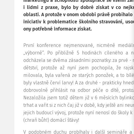
marketingu a schopnosti spolupráce se všemi zai
i lidmi z praxe, bylo by dobré získat v co nejk
oblasti. A protože v onom období právě probíhalo
iniciativ k problematice školního stravování, uso
ony potřebné informace získat.
První konference nejmenované, nicméně mediál
„výborně“. Po přibližně 5 hodinách cíleného a
odcházela se dvěma zásadními poznatky: za prvé - m
dětství, protože až nyní jsem pochopila, že rajs
milovala, byla vařená ze starých ponožek, a to bílé
byly vlastně červí larvy! A za druhé - prakticky hne
dobrovolně přihlásit na odbor péče o dítě, prot
Nezaložila jsem totiž dětem již v 6 měsících bylink
trhat a vařit si z nich čaj již v době, kdy ještě ani n
jejich budoucí vývoj, protože nyní nenosí do školy k 
(chraň bůh!) domácí šťávy!
V podobném duchu probíhaly i další semináře a k