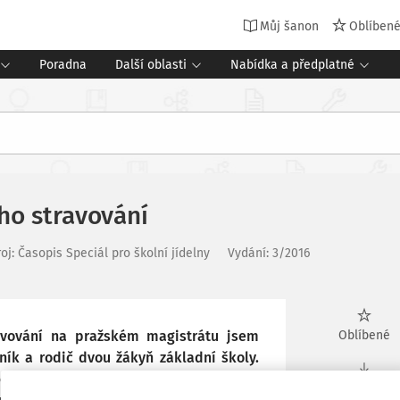
Můj šanon
Oblíben
Poradna
Další oblasti
Nabídka a předplatné
ho stravování
roj
:
Časopis Speciál pro školní jídelny
Vydání:
3/2016
ravování na pražském magistrátu jsem
Oblíbené
ník a rodič dvou žákyň základní školy.
 pozice má být především o komunikaci,
Stáhnout