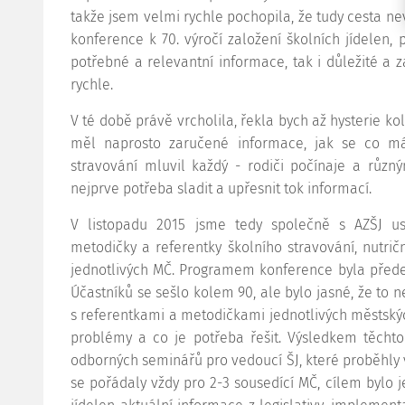
takže jsem velmi rychle pochopila, že tudy cesta ne
konference k 70. výročí založení školních jídelen
potřebné a relevantní informace, tak i důležité a 
rychle.
V té době právě vrcholila, řekla bych až hysterie ko
měl naprosto zaručené informace, jak se co má
stravování mluvil každý - rodiči počínaje a různý
nejprve potřeba sladit a upřesnit tok informací.
V listopadu 2015 jsme tedy společně s AZŠJ usp
metodičky a referentky školního stravování, nutrič
jednotlivých MČ. Programem konference byla přede
Účastníků se sešlo kolem 90, ale bylo jasné, že to 
s referentkami a metodičkami jednotlivých městských 
problémy a co je potřeba řešit. Výsledkem těcht
odborných seminářů pro vedoucí ŠJ, které proběhly
se pořádaly vždy pro 2-3 sousedící MČ, cílem bylo