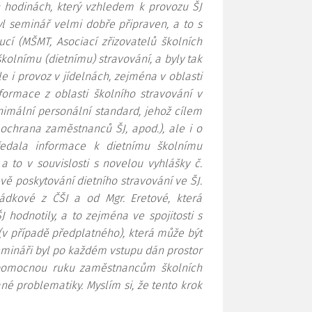
hodinách, který vzhledem k provozu ŠJ
 seminář velmi dobře připraven, a to s
í (MŠMT, Asociací zřizovatelů školních
 školnímu (dietnímu) stravování, a byly tak
le i provoz v jídelnách, zejména v oblasti
nformace z oblasti školního stravování v
imální personální standard, jehož cílem
 ochrana zaměstnanců ŠJ, apod.), ale i o
předala informace k dietnímu školnímu
 a to v souvislosti s novelou vyhlášky č.
vě poskytování dietního stravování ve ŠJ.
ádkové z ČŠI a od Mgr. Eretové, která
 hodnotily, a to zejména ve spojitosti s
(v případě předplatného), která může být
semináři byl po každém vstupu dán prostor
 pomocnou ruku zaměstnancům školních
né problematiky. Myslím si, že tento krok