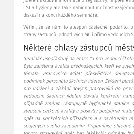
jídelen aktuální informace z legislativy, implement
ČŠI a hygieny, ale také nabídnout možnost vzájem
diskuzí na konci každého semináře.
Věřím, že se nám to alespoň částečně podařilo, o 
strany zástupců jednotlivých MČ i přímo vedoucích ŠJ
Některé ohlasy zástupců městs
Seminář uspořádaný na Praze 13 pro vedoucí školní
Byla zajištěna kvalita přednášejících, kteří ve svý
témata. Pracovnice MŠMT přesvědčivě delego
podmínek personálu školních jídelen. Zvýšení platů 
pro udržení a získání nových pracovníků do prov
vedoucím školních jídelen dávala konkrétní námět
případně změnit. Zástupkyně hygienické stanice d
zlepšení celkové kvality a poskytly podpůrné materi
opět na konkrétních příkladech a s osvětlením mo
spojených s jeho zavedením. Připomínka ohledně n
tohoto stravování opět bez jakékoliv odměny by