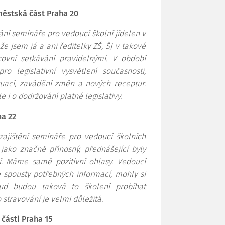
 městská část Praha 20
ní semináře pro vedoucí školní jídelen v
e jsem já a ani ředitelky ZŠ, ŠJ v takové
acovní setkávání pravidelnými. V období
 legislativní vysvětlení současnosti,
tuací, zavádění změn a nových receptur.
e i o dodržování platné legislativy.
ha 22
jištění semináře pro vedoucí školních
ako značně přínosný, přednášející byly
ní. Máme samé pozitivní ohlasy. Vedoucí
e spousty potřebných informací, mohly si
ud budou taková to školení probíhat
stravování je velmi důležitá.
 části Praha 15