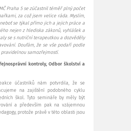
MČ Praha 5 se zúčastnil téměř plný počet
ařkami, za což jsem velice ráda. Myslím,
eboť se týkal přímo jich a jejich práce a
vého nejen z hlediska zákonů, vyhlášek a
tkaly se s nutriční terapeutkou a dozvěděly
avování. Doufám, že se vše podaří podle
u pravidelnou samozřejmostí.
ejnosprávní kontroly, Odbor školství a
akce účastníků nám potvrdila, že se
cujeme na zajištění podobného cyklu
ředních škol. Tyto semináře by měly být
ravování a především pak na vzájemnou
dagogy, protože právě v této oblasti jsou