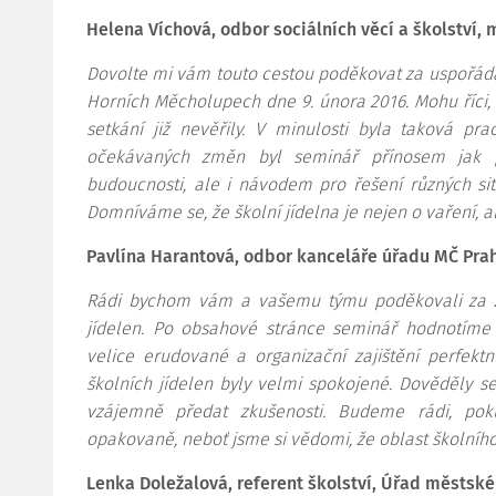
Helena Víchová, odbor sociálních věcí a školství,
Dovolte mi vám touto cestou poděkovat za uspořádá
Horních Měcholupech dne 9. února 2016. Mohu říci, ž
setkání již nevěřily. V minulosti byla taková pr
očekávaných změn byl seminář přínosem jak pro
budoucnosti, ale i návodem pro řešení různých si
Domníváme se, že školní jídelna je nejen o vaření, al
Pavlína Harantová, odbor kanceláře úřadu MČ Pra
Rádi bychom vám a vašemu týmu poděkovali za za
jídelen. Po obsahové stránce seminář hodnotíme j
velice erudované a organizační zajištění perfekt
školních jídelen byly velmi spokojené. Dověděly s
vzájemně předat zkušenosti. Budeme rádi, pok
opakovaně, neboť jsme si vědomi, že oblast školního 
Lenka Doležalová, referent školství, Úřad městské