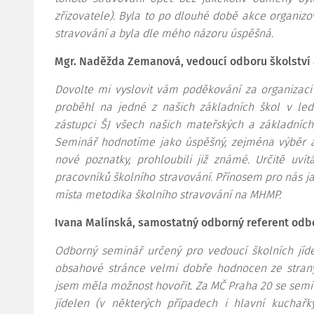
zřizovatele). Byla to po dlouhé době akce organizo
stravování a byla dle mého názoru úspěšná.
Mgr. Naděžda Zemanová, vedoucí odboru školství a
Dovolte mi vyslovit vám poděkování za organizaci
proběhl na jedné z našich základních škol v led
zástupci ŠJ všech našich mateřských a základních 
Seminář hodnotíme jako úspěšný, zejména výběr a 
nové poznatky, prohloubili již známé. Určitě uvít
pracovníků školního stravování. Přínosem pro nás jak
místa metodika školního stravování na MHMP.
Ivana Malínská, samostatný odborný referent odbo
Odborný seminář určený pro vedoucí školních jíd
obsahové stránce velmi dobře hodnocen ze strany 
jsem měla možnost hovořit. Za MČ Praha 20 se semi
jídelen (v některých případech i hlavní kuchařk