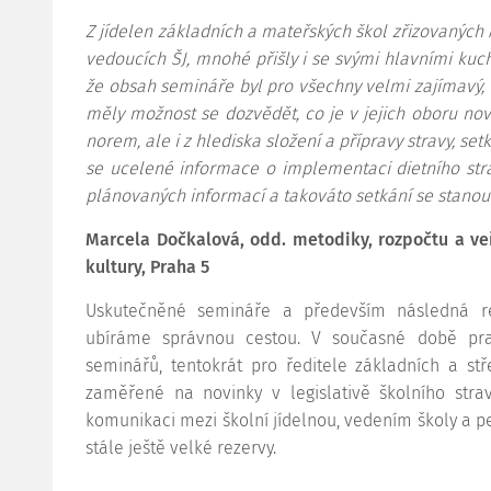
Z jídelen základních a mateřských škol zřizovaných 
vedoucích ŠJ, mnohé přišly i se svými hlavními kuch
že obsah semináře byl pro všechny velmi zajímavý, n
měly možnost se dozvědět, co je v jejich oboru no
norem, ale i z hlediska složení a přípravy stravy, se
se ucelené informace o implementaci dietního str
plánovaných informací a takováto setkání se stano
Marcela Dočkalová, odd. metodiky, rozpočtu a veř
kultury, Praha 5
Uskutečněné semináře a především následná re
ubíráme správnou cestou. V současné době pra
seminářů, tentokrát pro ředitele základních a st
zaměřené na novinky v legislativě školního st
komunikaci mezi školní jídelnou, vedením školy a pe
stále ještě velké rezervy.