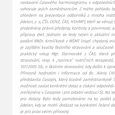
nastavení časového harmonogramu v odpoledních 
vyhovuje jejich zaměstnancům. Z mého pohledu byl
ohledem na prezentace odborníků z mnoha instituc
jídelen, z. s, ČŠI, OOVZ, ČAS, HSHMP), kteří se věnují
projednány právní předpisy, kontroly a povinnosti, a
přípravy diet. Jednalo se tedy nejen o aktuální i
podání RNDr. Krmíčkové z MŠMT (např. chystaný min
je zajištění kvality školního stravování a současně
praktický vstup Mgr. Starnovské z ČAS, která 
stravování, resp. k „novince“ nutričních terapeutů,
107/2005 Sb., o školním stravování, kdy došlo k úpra
Přínosně hodnotím i informace od Bc. Aleny Chl
představila časopis, který kladně zaměstnankyně ŠJ
možností zaslat konkrétní dotaz a získání odpovědi 
zveřejněna v časopise i pro ostatní vedoucí ŠJ. Na 
pro dotazy. Bylo tedy pamatováno na to, podat
jídelen, kdy se mohli dotázat na konkrétní řešení da
je pro praxi velmi přínosný.