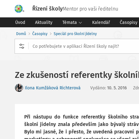
Řízení školy
Mentor pro vaši ředitelnu
Úvod
Aktuality
Témata
Kalendář
Časopisy
Domů
Časopisy
Speciál pro školní jídelny
Ze zkušeností referentky školní
Ilona Kumžáková Richterová
Vydáno
:
10. 5. 2016
Zd
Při nástupu do funkce referentky školního st
školní jídelny znala především jako bývalý stráv
Bylo mi jasné, že i přesto, že uvedená pracovní