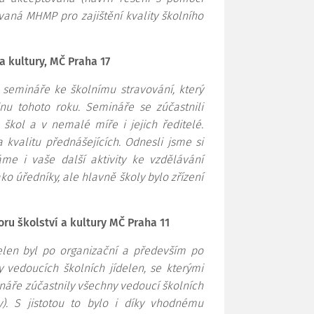
vaná MHMP pro zajištění kvality školního
 kultury, MČ Praha 17
 semináře ke školnímu stravování, který
nu tohoto roku. Semináře se zúčastnili
škol a v nemalé míře i jejich ředitelé.
kvalitu přednášejících. Odnesli jsme si
áme i vaše další aktivity ke vzdělávání
o úředníky, ale hlavně školy bylo zřízení
ru školství a kultury MČ Praha 11
elen byl po organizační a především po
vedoucích školních jídelen, se kterými
náře zúčastnily všechny vedoucí školních
y). S jistotou to bylo i díky vhodnému