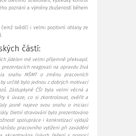
ace dietního stravování, výsledky kontrol
ného poznání a výměny zkušeností během
čemž svědčí i velmi pozitivní ohlasy ze
.
kých částí:
ch jídelen mě velmi příjemně překvapil.
ch prezentacích reagovali na opravdu živá
vala snahu MŠMT o změnu pracovních
by určitě bylo jednou z dobrých motivací
ozů. Zástupkyně ČŠI byla velmi věcná a
y k úvaze, co si zkontrolovat, ověřit a
aly jasně najevo svou snahu o iniciaci
ály. Dietní stravování bylo prezentováno
žností spolupráce i konkretizací výdajů
árůstu pracovního vytížení při zavádění
la akceptována (návrh řešení s pomocí