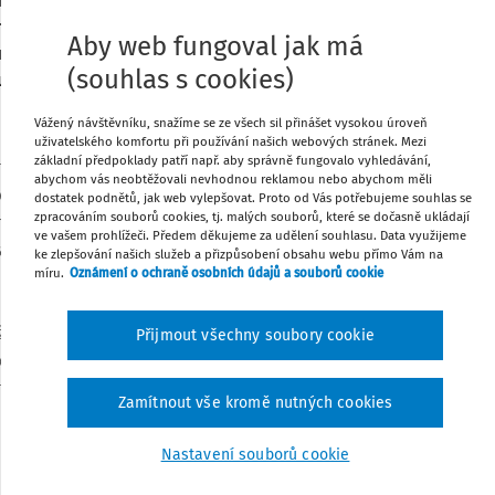
nteresovanými odbory, státními orgány
ratší době co nejvíce informací z této
Aby web fungoval jak má
 několik konferencí různých soukromých
Tisknout
(souhlas s cookies)
udila jsem, že je to ideální způsob, jak
Sdílet
Vážený návštěvníku, snažíme se ze všech sil přinášet vysokou úroveň
uživatelského komfortu při používání našich webových stránek. Mezi
základní předpoklady patří např. aby správně fungovalo vyhledávání,
ně známé soukromé iniciativy dopadla
abychom vás neobtěžovali nevhodnou reklamou nebo abychom měli
Poznámka
 nekonečného vnucování myšlenek jsem
dostatek podnětů, jak web vylepšovat. Proto od Vás potřebujeme souhlas se
zpracováním souborů cookies, tj. malých souborů, které se dočasně ukládají
ohu si gratulovat, že jsem vůbec přežila
ve vašem prohlížeči. Předem děkujeme za udělení souhlasu. Data využijeme
ká omáčka, kterou jsem v jídelně tolik
ke zlepšování našich služeb a přizpůsobení obsahu webu přímo Vám na
míru.
Oznámení o ochraně osobních údajů a souborů cookie
, o čem jsem si vždy myslela, že je rýže,
d po opuštění konference bych se měla jít
ože jako matka jsem evidentně selhala.
Přijmout všechny soubory cookie
ovou zahrádku, nenaučila jsem je bylinky
euměly chodit, a tím jsem prakticky narušila
Zamítnout vše kromě nutných cookies
pití vlastní neslazené bylinkové čaje, ale
Nastavení souborů cookie
onference jiných soukromých iniciativ,