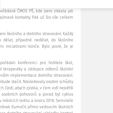
vede. Naštěstí se v tomto období konala i
, pořádaná ČMOS PŠ, kde jsem získala jak
zajímavé kontakty. Pak už šlo vše celkem
lem školního a dietního stravování. Každý
 dělat, případně nedělat, do školního
mi iniciativami konče. Bylo jasné, že je
ořádali konferenci pro ředitele škol,
ní terapeutky a zástupce odborů školství
vším implementace dietního stravování.
nebude stačit. Následovaly osobní schůzky
částí, abych zjistila, v čem vidí největší
o osobních pohovorů a porad byl cyklus
 v měsících lednu a únoru 2016. Semináře
 jednak tlumočit přímo vedoucím školních