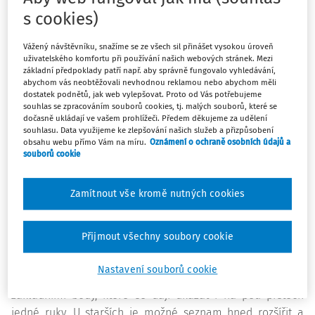
dodržovat určitá pravidla. Když děti budou vědět, jak se
s cookies)
mají chovat, budou se zároveň cítit jistě a bezpečně.
Nová metodika Dobrý začátek nabízí konkrétní návod,
Vážený návštěvníku, snažíme se ze všech sil přinášet vysokou úroveň
uživatelského komfortu při používání našich webových stránek. Mezi
jak společně s dětmi pravidla nastavit a efektivně
základní předpoklady patří např. aby správně fungovalo vyhledávání,
dodržovat.
abychom vás neobtěžovali nevhodnou reklamou nebo abychom měli
dostatek podnětů, jak web vylepšovat. Proto od Vás potřebujeme
souhlas se zpracováním souborů cookies, tj. malých souborů, které se
Ideální je nastavit pravidla hned na začátku školního roku,
dočasně ukládají ve vašem prohlížeči. Předem děkujeme za udělení
souhlasu. Data využijeme ke zlepšování našich služeb a přizpůsobení
a to společně s dětmi. K pravidlům je pak vhodné se dle
obsahu webu přímo Vám na míru.
Oznámení o ochraně osobních údajů a
potřeby opakovaně vracet během celého roku. Pravidla by
souborů cookie
měla být stručná a srozumitelná.
„Zásady by se měly
formulovat vždy kladně, protože pozitivní věta spíše vede
Zamítnout vše kromě nutných cookies
k pozitivnímu chování. Zákazy by se vůbec neměly
používat, protože automaticky vedou k nežádoucímu
Přijmout všechny soubory cookie
chování a upozorňujeme na něj,“
vysvětluje ředitelka
neziskové organizace
Schola empirica Egle Havrdová.
Nastavení souborů cookie
Metodika doporučuje u menších dětí začít s pěti
základními body, které se dají ukázat i na pěti prstech
jedné ruky. U starších je možné seznam hned rozšířit a