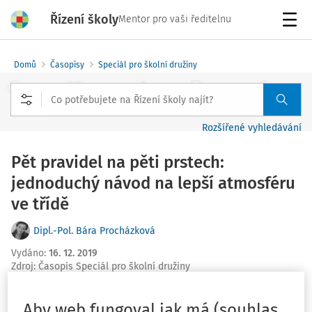
Řízení školy
Mentor pro vaši ředitelnu
Menu
Domů
Časopisy
Speciál pro školní družiny
Rozšířené vyhledávání
Pět pravidel na pěti prstech:
jednoduchý návod na lepší atmosféru
ve třídě
Dipl.-Pol. Bára Procházková
Vydáno
:
16. 12. 2019
Zdroj
:
Časopis Speciál pro školní družiny
Vydání:
1/2020
Aby web fungoval jak má (souhlas
Aby bylo v kolektivu dětí všem dobře, je nutné