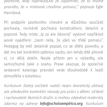
pozitivně, tedy například,Asi jsi zapomněl, že tu máme
pravidlo, že v místnosti chodíme pomalu’,“
popisuje Egle
Havrdová.
Při podpoře pozitivního chování je důležitou součástí
pochvala, nicméně pochvala konstruktivní, detailní a
popisná. Tedy místo „ty jsi ale šikovný“ vyslovit například
jasné vyjádření: „Jsem ráda, že jdeš ve třídě pomalu“.
Pedagog by měl detailně popsat, co se dítěti povedlo, a
dát mu tak konkrétní zpětnou vazbu. Jen tehdy dítě přesně
ví, co dělá dobře. Nejde přitom jen o výsledky, ale
samozřejmě také o snahu. Praxe ukazuje, že společné
sestavení katalogu pravidel vede dlouhodobě k lepší
atmosféře v kolektivu.
Kurikulum Dobrý začátek nabízí nejen teoretický základ,
ale především konkrétní návody pro práci s dětmi. Učitelé
i vychovatelé školních družin si mohou objednat materiály
zdarma na adrese
i
nfo@scholaempirica.org
. Kurikulum