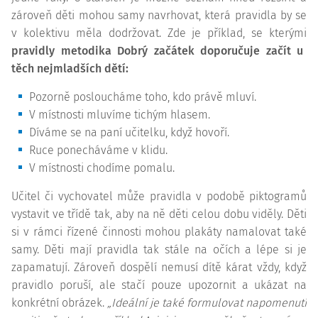
zároveň děti mohou samy navrhovat, která pravidla by se
v kolektivu měla dodržovat. Zde je příklad, se kterými
pravidly metodika Dobrý začátek doporučuje začít u
těch nejmladších dětí:
Pozorně posloucháme toho, kdo právě mluví.
V místnosti mluvíme tichým hlasem.
Díváme se na paní učitelku, když hovoří.
Ruce ponecháváme v klidu.
V místnosti chodíme pomalu.
Učitel či vychovatel může pravidla v podobě piktogramů
vystavit ve třídě tak, aby na ně děti celou dobu viděly. Děti
si v rámci řízené činnosti mohou plakáty namalovat také
samy. Děti mají pravidla tak stále na očích a lépe si je
zapamatují. Zároveň dospělí nemusí dítě kárat vždy, když
pravidlo poruší, ale stačí pouze upozornit a ukázat na
konkrétní obrázek.
„Ideální je také formulovat napomenutí