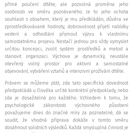
přímé poučení dítěte, ale pozvolná proměna jeho
osobnosti ve směru poznávaného. Je to jeho ochota
souhlasit s obsahem, který je mu předkládán, důvěra ve
zprostředkovávané hodnoty, dobrovolnost přijetí nabídky
vedení a odhodlání přijmout výzvu k vlastnímu
samostatnému projevu. Nestačí jednou pro vždy vymyslet
určitou koncepci, zvolit systém prostředků a metod a
stanovit organizaci. Výchova je dynamický, neustále
otevřený volný prostor pro aktivní a samostatné
objevování, vytváření vztahů a intenzivní prožívání dítěte.
Právem se můžeme ptát, zda tato specifická dovednost
předpokládá u člověka určité konkrétní předpoklady, nebo
zda je dosažitelná pro každého. Vzhledem k tomu, že
psychologické zákonitosti výchovného působení
považujeme dnes do značné míry za poznatelné, dá se
soudit, že vhodná příprava dokáže v tomto směru
dosáhnout solidních výsledků. Každá smysluplná činnost je