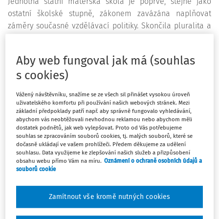
Jednotná státní mateřská škola je poprvé, stejně jako
ostatní školské stupně, zákonem zavázána naplňovat
záměry současné vzdělávací politiky. Skončila pluralita a
nezávislost, výchovné cíle se mění v normy, prosazované
institucí, která je nadřazená rodině.
Aby web fungoval jak má (souhlas
Po únoru 1948 nastal prudký nárůst zaměstnanosti žen,
s cookies)
který vyžadoval širokou síť mateřských škol, pro něž
fakulty (celkem 2) nestačily učitelky připravovat. Vládním
Vážený návštěvníku, snažíme se ze všech sil přinášet vysokou úroveň
uživatelského komfortu při používání našich webových stránek. Mezi
nařízením z 30. 5. 1950 proto byla od školního roku 1950/51
základní předpoklady patří např. aby správně fungovalo vyhledávání,
pro vzdělávání učitelek mateřských škol zřízena
abychom vás neobtěžovali nevhodnou reklamou nebo abychom měli
dostatek podnětů, jak web vylepšovat. Proto od Vás potřebujeme
pedagogická gymnázia. Tím se příprava učitelek uzákonila
souhlas se zpracováním souborů cookies, tj. malých souborů, které se
na úroveň střední školy, která dodnes u nás (jako v jedné z
dočasně ukládají ve vašem prohlížeči. Předem děkujeme za udělení
souhlasu. Data využijeme ke zlepšování našich služeb a přizpůsobení
posledních evropských zemí) zůstává jako nejrozšířenější
obsahu webu přímo Vám na míru.
Oznámení o ochraně osobních údajů a
cesta profesní přípravy učitelek mateřských škol. Za tuto
souborů cookie
dobu prošly střední pedagogické školy vývojem, při němž
postupně měnily název i organizační strukturu, zatímco
Zamítnout vše kromě nutných cookies
obsah, prostředky a cíl přípravy zůstávaly stejné. Jejich
funkčnost byla mnohostranně prověřena a získaly četné