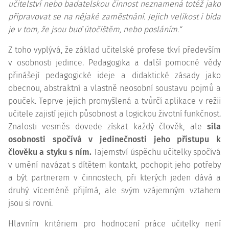
učitelství nebo badatelskou činnost neznamená totéž jako
připravovat se na nějaké zaměstnání. Jejich velikost i bída
je v tom, že jsou buď útočištěm, nebo posláním.“
Z toho vyplývá, že základ učitelské profese tkví především
v osobnosti jedince. Pedagogika a další pomocné vědy
přinášejí pedagogické ideje a didaktické zásady jako
obecnou, abstraktní a vlastně neosobní soustavu pojmů a
pouček. Teprve jejich promyšlená a tvůrčí aplikace v režii
učitele zajistí jejich působnost a logickou životní funkčnost.
Znalosti vesměs dovede získat každý člověk, ale
síla
osobnosti spočívá v jedinečnosti jeho přístupu k
člověku a styku s ním.
Tajemství úspěchu učitelky spočívá
v umění navázat s dítětem kontakt, pochopit jeho potřeby
a být partnerem v činnostech, při kterých jeden dává a
druhý víceméně přijímá, ale svým vzájemným vztahem
jsou si rovni.
Hlavním kritériem pro hodnocení práce učitelky není