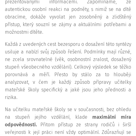
prezentovanými informacemi. Zapomínáme, že
autentickou osobní reakci na podněty, s nimiž se na dítě
obracíme, dokáže vyvolat jen zosobněný a zlidštěný
přístup, který souzní se zájmy a aktuálními potřebami a
možnostmi dítěte.
Každá z uvedených cest bezesporu o dosažení této syntézy
usiluje a nabízí svůj způsob řešení. Podmínky mají různé,
ne zcela srovnatelné (věk, osobnostní zralost, dosažený
stupeň všeobecného vzdělání). Celkový výsledek se těžko
porovnává a měří. Přesto by stálo za to hlouběji
analyzovat, v čem je každý způsob přípravy učitelky
mateřské školy specifický a jaké jsou jeho přednosti a
rizika.
Na učitelku mateřské školy se v současnosti, bez ohledu
na stupeň jejího vzdělání, klade
maximální míra
odpovědnosti.
Přitom přístup ze strany rodičů i širší
veřejnosti k její práci není vždy optimální. Zdůrazňují se