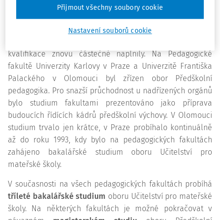
Přijmout všechny soubory cookie
příznivce. Požadavek přechodu přípravy učitelek
mateřských škol na školu vysokou přestal být aktuální.
Nastavení souborů cookie
Teprve v roce 1970 se požadavky na zvýšení profesionální
kvalifikace znovu částečně naplnily. Na Pedagogické
fakultě Univerzity Karlovy v Praze a Univerzitě Františka
Palackého v Olomouci byl zřízen obor Předškolní
pedagogika. Pro snazší průchodnost u nadřízených orgánů
bylo studium fakultami prezentováno jako příprava
budoucích řídících kádrů předškolní výchovy. V Olomouci
studium trvalo jen krátce, v Praze probíhalo kontinuálně
až do roku 1993, kdy bylo na pedagogických fakultách
zahájeno bakalářské studium oboru Učitelství pro
mateřské školy.
V současnosti na všech pedagogických fakultách probíhá
tříleté bakalářské studium
oboru Učitelství pro mateřské
školy. Na některých fakultách je možné pokračovat v