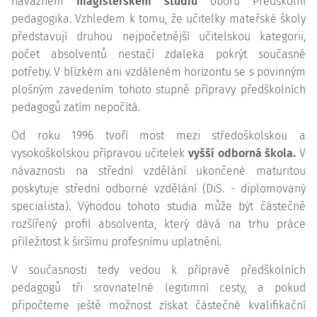
návazném
magisterském studiu
oboru Předškolní
pedagogika. Vzhledem k tomu, že učitelky mateřské školy
představují druhou nejpočetnější učitelskou kategorii,
počet absolventů nestačí zdaleka pokrýt současné
potřeby. V blízkém ani vzdáleném horizontu se s povinným
plošným zavedením tohoto stupně přípravy předškolních
pedagogů zatím nepočítá.
Od roku 1996 tvoří most mezi středoškolskou a
vysokoškolskou přípravou učitelek
vyšší odborná škola.
V
návaznosti na střední vzdělání ukončené maturitou
poskytuje střední odborné vzdělání (DiS. - diplomovaný
specialista). Výhodou tohoto studia může být částečně
rozšířený profil absolventa, který dává na trhu práce
příležitost k širšímu profesnímu uplatnění.
V současnosti tedy vedou k přípravě předškolních
pedagogů tři srovnatelné legitimní cesty, a pokud
připočteme ještě možnost získat částečné kvalifikační