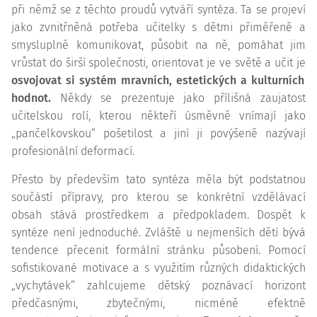
při němž se z těchto proudů vytváří syntéza. Ta se projeví
jako zvnitřněná potřeba učitelky s dětmi přiměřeně a
smysluplně komunikovat, působit na ně, pomáhat jim
vrůstat do širší společnosti, orientovat je ve světě a učit je
osvojovat si systém mravních, estetických a kulturních
hodnot.
Někdy se prezentuje jako přílišná zaujatost
učitelskou rolí, kterou někteří úsměvně vnímají jako
„pančelkovskou“ pošetilost a jiní ji povýšeně nazývají
profesionální deformací.
Přesto by především tato syntéza měla být podstatnou
součástí přípravy, pro kterou se konkrétní vzdělávací
obsah stává prostředkem a předpokladem. Dospět k
syntéze není jednoduché. Zvláště u nejmenších dětí bývá
tendence přecenit formální stránku působení. Pomocí
sofistikované motivace a s využitím různých didaktických
„vychytávek“ zahlcujeme dětský poznávací horizont
předčasnými, zbytečnými, nicméně efektně