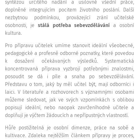
syntézou určitého nadání a usilovné všední práce,
doplněné integrujícím pocitem životního poslání. Další
nezbytnou podmínkou, provázející zrání učitelské
osobnosti, je
stálá potřeba sebevzdělávání
a osobní
kultura.
Pro přípravu učitelek umíme stanovit ideální všeobecné,
pedagogické a profesně odborné poznatky, které povedou
k dosažení očekávaných výsledků. Systematická
koncentrovaná příprava vyzbrojí potřebnými znalostmi,
posoudit se dá i píle a snaha po sebevzdělávání.
Představu o tom, jaký by měl učitel být, mají odborníci i
laici. V literatuře a rozhovorech s významnými osobami
můžeme sledovat, jak ve svých vzpomínkách s oblibou
popisují ideální, nebo naopak zavrženíhodné učitele a
doplňují je výčtem žádoucích a nepřípustných vlastností.
Hůře postižitelná je osobní dimenze, práce na sobě a
kultivace. Zdaleka nejtěžším článkem přípravy je proces,