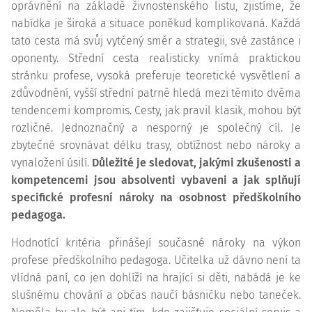
oprávnění na základě živnostenského listu, zjistíme, že
nabídka je široká a situace poněkud komplikovaná. Každá
tato cesta má svůj vytčený směr a strategii, své zastánce i
oponenty. Střední cesta realisticky vnímá praktickou
stránku profese, vysoká preferuje teoretické vysvětlení a
zdůvodnění, vyšší střední patrně hledá mezi těmito dvěma
tendencemi kompromis. Cesty, jak pravil klasik, mohou být
rozličné. Jednoznačný a nesporný je společný cíl. Je
zbytečné srovnávat délku trasy, obtížnost nebo nároky a
vynaložení úsilí.
Důležité je sledovat, jakými zkušenosti a
kompetencemi jsou absolventi vybaveni a jak splňují
specifické profesní nároky na osobnost předškolního
pedagoga.
Hodnotící kritéria přinášejí současné nároky na výkon
profese předškolního pedagoga. Učitelka už dávno není ta
vlídná paní, co jen dohlíží na hrající si děti, nabádá je ke
slušnému chování a občas naučí básničku nebo taneček.