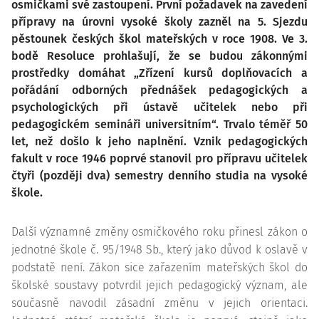
osmičkami své zastoupení. První požadavek na zavedení
přípravy na úrovni vysoké školy zazněl na 5. Sjezdu
pěstounek českých škol mateřských v roce 1908. Ve 3.
bodě Resoluce prohlašují, že se budou zákonnými
prostředky domáhat „Zřízení kursů doplňovacích a
pořádání odborných přednášek pedagogických a
psychologických při ústavě učitelek nebo při
pedagogickém semináři universitním“. Trvalo téměř 50
let, než došlo k jeho naplnění. Vznik pedagogických
fakult v roce 1946 poprvé stanovil pro přípravu učitelek
čtyři (později dva) semestry denního studia na vysoké
škole.
Další významné změny osmičkového roku přinesl zákon o
jednotné škole č. 95/1948 Sb., který jako důvod k oslavě v
podstatě není. Zákon sice zařazením mateřských škol do
školské soustavy potvrdil jejich pedagogický význam, ale
současně navodil zásadní změnu v jejich orientaci.