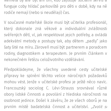
Neměla by ale být ani tím, kdo zajišťuje sociální servis a
funguje coby hlídač parkoviště pro děti v době, kdy na ně
rodiče nemají (nebo si neudělají) čas.
V současné mateřské škole musí být učitelka profesionál,
který dokonale zná věkové a individuální zvláštnosti
svěřených dětí, ví, jak respektovat jejich potřeby, a ovládá
adekvátní metody a postupy tak, aby dětem „padly“ jako
šaty šité na míru. Zároveň musí být partnerem a poradcem
rodiny, diagnostikem a terapeutem. Je prvním článkem v
nekonečném řetězu celoživotního vzdělávání.
Předpokládejme, že všechny uvedené cesty učitelské
přípravy ke splnění těchto velice náročných požadavků
mohou vést. Jenže v učitelské profesi je ještě něco navíc.
Francouzský sociolog C. Lévi-Strauss srovnával různé
obory lidské činnosti a povolání z hlediska náročnosti na
osobnost jedince. Došel k závěru, že ze všech oborů je na
prvním místě badatelská činnost a učitelství.
„Zvolit si