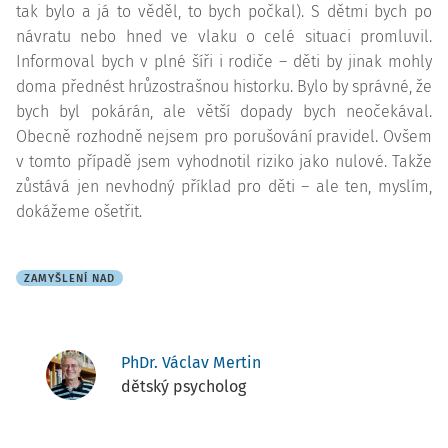
tak bylo a já to věděl, to bych počkal). S dětmi bych po
návratu nebo hned ve vlaku o celé situaci promluvil.
Informoval bych v plné šíři i rodiče – děti by jinak mohly
doma přednést hrůzostrašnou historku. Bylo by správné, že
bych byl pokárán, ale větší dopady bych neočekával.
Obecně rozhodně nejsem pro porušování pravidel. Ovšem
v tomto případě jsem vyhodnotil riziko jako nulové. Takže
zůstává jen nevhodný příklad pro děti – ale ten, myslím,
dokážeme ošetřit.
ZAMYŠLENÍ NAD
PhDr. Václav Mertin
dětský psycholog