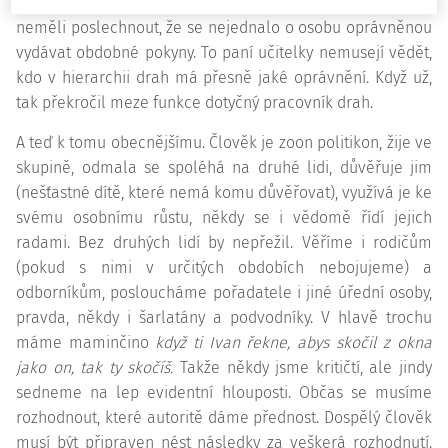
na správný cíl byly výtky jistého mluvčího, že dospělí
neměli poslechnout, že se nejednalo o osobu oprávněnou
vydávat obdobné pokyny. To paní učitelky nemusejí vědět,
kdo v hierarchii drah má přesně jaké oprávnění. Když už,
tak překročil meze funkce dotyčný pracovník drah.
A teď k tomu obecnějšímu. Člověk je zoon politikon, žije ve
skupině, odmala se spoléhá na druhé lidi, důvěřuje jim
(nešťastné dítě, které nemá komu důvěřovat), využívá je ke
svému osobnímu růstu, někdy se i vědomě řídí jejich
radami. Bez druhých lidí by nepřežil. Věříme i rodičům
(pokud s nimi v určitých obdobích nebojujeme) a
odborníkům, posloucháme pořadatele i jiné úřední osoby,
pravda, někdy i šarlatány a podvodníky. V hlavě trochu
máme maminčino
když ti Ivan řekne, abys skočil z okna
jako on, tak ty skočíš.
Takže někdy jsme kritičtí, ale jindy
sedneme na lep evidentní hlouposti. Občas se musíme
rozhodnout, které autoritě dáme přednost. Dospělý člověk
musí být připraven nést následky za veškerá rozhodnutí.