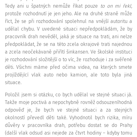
Tedy ani u špatných nemůže říkat pouze
to on mi řekl,
protože rozhodnutí je jen jeho. Ale na druhé straně může
říct, že se při rozhodování spolehnul na vnější autoritu a
udělal chybu. V uvedené situaci nepředpokládám, že by
pracovník drah nevěděl, jaká je situace na trati, ani nelze
předpokládat, že se na této zcela okrajové trati najednou
a zcela neočekávaně přiřítí šinkansen. Ve školské instituci
je rozhodování složitější o to víc, že rozhoduje i za svěřené
děti. Všichni máme před očima videa, na kterých smete
projíždějící vlak auto nebo kamion, ale toto byla jiná
situace.
Položil jsem si otázku, co bych udělal ve stejné situaci já.
Takže moje poctivá a nepochybně rovněž odsouzeníhodná
odpověď je, že bych ve stejné situaci a za stejných
okolností převedl děti také. Vyhodnotil bych rizika, míru
důvěry v pracovníka drah, potřebu dostat se do Prahy
(další vlak odsud asi nejede za čtvrt hodiny – kdyby tomu