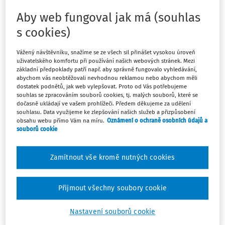
události, ji můžeme využít nanejvýš k obecnějšímu
zamyšlení.
Aby web fungoval jak má (souhlas
s cookies)
Před několika měsíci rozbouřilo veřejné mínění video, na
Vážený návštěvníku, snažíme se ze všech sil přinášet vysokou úroveň
kterém patrně učitelky převádějí skupinu malých dětí přes
uživatelského komfortu při používání našich webových stránek. Mezi
koleje se staženými závorami. Na první pohled
základní předpoklady patří např. aby správně fungovalo vyhledávání,
abychom vás neobtěžovali nevhodnou reklamou nebo abychom měli
jednoznačně odsouzeníhodná záležitost. Jednak šlo o
dostatek podnětů, jak web vylepšovat. Proto od Vás potřebujeme
faktické ohrožení bezpečnosti dětí i dospělých a za druhé
souhlas se zpracováním souborů cookies, tj. malých souborů, které se
dočasně ukládají ve vašem prohlížeči. Předem děkujeme za udělení
o zcela nevhodný příklad dětem od důležitých dospělých
souhlasu. Data využijeme ke zlepšování našich služeb a přizpůsobení
osob. Jako rodiče jsme si mohli říkat, že svěříme dítě v
obsahu webu přímo Vám na míru.
Oznámení o ochraně osobních údajů a
souborů cookie
dobré víře spolehlivé instituci a ona takhle ohrožuje jeho
život. Nijak jinak jsem se nevyjádřil ani já.
Zamítnout vše kromě nutných cookies
Jenže pak je vidět, že kousek od závor je nádraží, na
kterém čeká inkriminovaný vlak, u lokomotivy stojí úřední
osoba (vlakvedoucí?), která, jak je vidět, povzbuzuje právě
Přijmout všechny soubory cookie
ony dospělé s dětmi, aby přešli koleje a mohli nastoupit do
Nastavení souborů cookie
vlaku, který je odveze do Prahy. Zcela zbytečné a nemířící