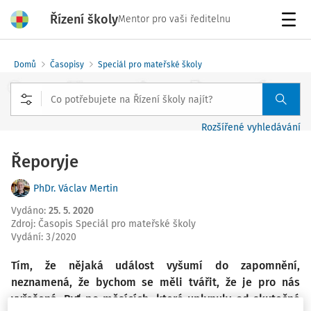
Řízení školy
Mentor pro vaši ředitelnu
Menu
Domů
Časopisy
Speciál pro mateřské školy
Rozšířené vyhledávání
Řeporyje
PhDr. Václav Mertin
Vydáno
:
25. 5. 2020
Zdroj
:
Časopis Speciál pro mateřské školy
Vydání:
3/2020
Tím, že nějaká událost vyšumí do zapomnění,
neznamená, že bychom se měli tvářit, že je pro nás
vyřešená. Byť po měsících, které uplynuly od skutečné