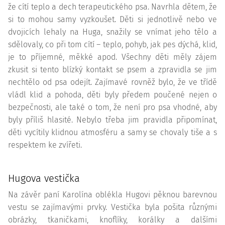
že cítí teplo a dech terapeutického psa. Navrhla dětem, že
si to mohou samy vyzkoušet. Děti si jednotlivě nebo ve
dvojicích lehaly na Huga, snažily se vnímat jeho tělo a
sdělovaly, co při tom cítí – teplo, pohyb, jak pes dýchá, klid,
je to příjemné, měkké apod. Všechny děti měly zájem
zkusit si tento blízký kontakt se psem a zpravidla se jim
nechtělo od psa odejít. Zajímavé rovněž bylo, že ve třídě
vládl klid a pohoda, děti byly předem poučené nejen o
bezpečnosti, ale také o tom, že není pro psa vhodné, aby
byly příliš hlasité. Nebylo třeba jim pravidla připomínat,
děti vycítily klidnou atmosféru a samy se chovaly tiše a s
respektem ke zvířeti.
Hugova vestička
Na závěr paní Karolína oblékla Hugovi pěknou barevnou
vestu se zajímavými prvky. Vestička byla pošita různými
obrázky, tkaničkami, knoflíky, korálky a dalšími