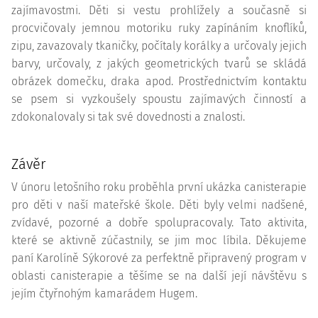
zajímavostmi. Děti si vestu prohlížely a současně si
procvičovaly jemnou motoriku ruky zapínáním knoflíků,
zipu, zavazovaly tkaničky, počítaly korálky a určovaly jejich
barvy, určovaly, z jakých geometrických tvarů se skládá
obrázek domečku, draka apod. Prostřednictvím kontaktu
se psem si vyzkoušely spoustu zajímavých činností a
zdokonalovaly si tak své dovednosti a znalosti.
Závěr
V únoru letošního roku proběhla první ukázka canisterapie
pro děti v naší mateřské škole. Děti byly velmi nadšené,
zvídavé, pozorné a dobře spolupracovaly. Tato aktivita,
které se aktivně zúčastnily, se jim moc líbila. Děkujeme
paní Karolíně Sýkorové za perfektně připravený program v
oblasti canisterapie a těšíme se na další její návštěvu s
jejím čtyřnohým kamarádem Hugem.