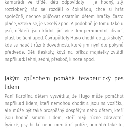
kamarádi ve třídě, děti odpovídaly – je hodný, zlý,
rozzlobený, rád se rozdělí o čokoládu, chce si hrát
společně, nechce půjčovat ostatním dětem hračky, často
pláče, vzteká se, je veselý apod. A podobně je tomu také u
psů, někteří jsou klidní, jiní více temperamentní, divocí,
plaší, bojácní apod. Čtyřapůlletý Hugo chodil do „psí školy“,
kde se naučil různé dovednosti, které jim nyní dle pokynů
předvede. Děti tleskaly, když na příkaz majitelky zvládl
například: lehni, sedni, přeskoč, k noze apod.
Jakým způsobem pomáhá terapeutický pes
lidem
Paní Karolína dětem vysvětlila, že Hugo může pomáhat
například lidem, kteří nemohou chodit a jsou na vozíčku,
ale může být také prospěšný dospělým nebo dětem, kteří
jsou hodně smutní. Lidem, kteří mají různé zdravotní,
fyzické, psychické nebo mentální potíže, pomáhá také to,