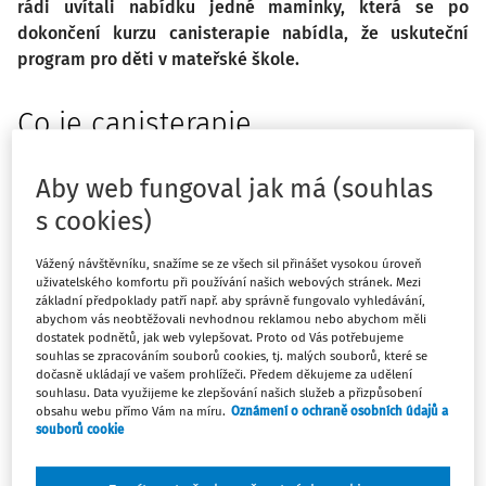
rádi uvítali nabídku jedné maminky, která se po
dokončení kurzu canisterapie nabídla, že uskuteční
program pro děti v mateřské škole.
Co je canisterapie
Název
canisterapie
je odvozen od latinského slova
canis,
Aby web fungoval jak má (souhlas
což v překladu znamená pes. Jedná se o metodu
pozitivního psychosociálního a fyziorehabilitačního
s cookies)
působení na lidi prostřednictvím speciálně vycvičeného a
Vážený návštěvníku, snažíme se ze všech sil přinášet vysokou úroveň
vedeného psa. Pes používaný k těmto účelům pomáhá
uživatelského komfortu při používání našich webových stránek. Mezi
lidem například se zvládnutím psychických potíží nebo
základní předpoklady patří např. aby správně fungovalo vyhledávání,
abychom vás neobtěžovali nevhodnou reklamou nebo abychom měli
depresí (v domech pro seniory, dětem v dětských
dostatek podnětů, jak web vylepšovat. Proto od Vás potřebujeme
domovech nebo opuštěným lidem), kde se stává jejich
souhlas se zpracováním souborů cookies, tj. malých souborů, které se
dočasně ukládají ve vašem prohlížeči. Předem děkujeme za udělení
kamarádem. Prospěšný může být také mentálně nebo
souhlasu. Data využijeme ke zlepšování našich služeb a přizpůsobení
fyzicky postiženým dětem a dospělým, kterým pomáhá s
obsahu webu přímo Vám na míru.
Oznámení o ochraně osobních údajů a
souborů cookie
jejich rehabilitací. Dětem pomáhá také například při
odstraňování logopedických potíží, při rehabilitaci, u