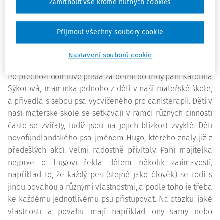
sluchově postižených nebo dětem s poruchou autistického
Zamítnout vše kromě nutných cookies
spektra.
Přijmout všechny soubory cookie
Návštěva terapeutického psa v mateřské
Nastavení souborů cookie
škole
Po přechozí domluvě přišla za dětmi do třídy paní Karolína
Sýkorová, maminka jednoho z dětí v naší mateřské škole,
a přivedla s sebou psa vycvičeného pro canisterapii. Děti v
naší mateřské škole se setkávají v rámci různých činností
často se zvířaty, tudíž jsou na jejich blízkost zvyklé. Děti
novofundlandského psa jménem Hugo, kterého znaly již z
předešlých akcí, velmi radostně přivítaly. Paní majitelka
nejprve o Hugovi řekla dětem několik zajímavostí,
například to, že každý pes (stejně jako člověk) se rodí s
jinou povahou a různými vlastnostmi, a podle toho je třeba
ke každému jednotlivému psu přistupovat. Na otázku, jaké
vlastnosti a povahu mají například ony samy nebo