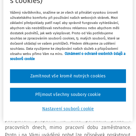
s cookies)
Mám dost specifický dotaz ohledně čerpání z FKSP v
příspěvkové organizaci. Jedná se o víkendový pobyt
Vážený návštěvníku, snažíme se ze všech sil přinášet vysokou úroveň
zaměstnankyně střední školy, který začíná pátečním
uživatelského komfortu při používání našich webových stránek. Mezi
základní předpoklady patří např. aby správně fungovalo vyhledávání,
večerem a končí v neděli. Je možné jej uhradit z FKSP? Z
abychom vás neobtěžovali nevhodnou reklamou nebo abychom měli
odborů bylo upozorněno, že pobyt začínající v pátek není
dostatek podnětů, jak web vylepšovat. Proto od Vás potřebujeme
souhlas se zpracováním souborů cookies, tj. malých souborů, které se
možné uhradit, zaměstnankyně má nástup až večer a
dočasně ukládají ve vašem prohlížeči. Předem děkujeme za udělení
odjíždí po ukončení své pracovní doby. Z jakého důvodu by
souhlasu. Data využijeme ke zlepšování našich služeb a přizpůsobení
obsahu webu přímo Vám na míru.
Oznámení o ochraně osobních údajů a
nebylo možné uhradit z FKSP?
souborů cookie
Související předpisy:
Zamítnout vše kromě nutných cookies
* § 8 vyhlášky č. 114/2002 Sb., o fondu kulturních a
sociálních potřeb
Přijmout všechny soubory cookie
ODPOVĚĎ:
Nastavení souborů cookie
Vyhláška o FKSP ani žádná jiná právní norma neomezuje
poskytování příspěvku na akce pořádané pouze v
pracovních dnech, mimo pracovní dobu zaměstnance.
Proto i na Vámi uváděný pobyt lze příspěvek poskytnout,