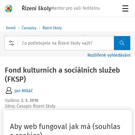
Řízení školy
Mentor pro vaši ředitelnu
Menu
Domů
Časopisy
Řízení školy
Rozšířené vyhledávání
Fond kulturních a sociálních služeb
(FKSP)
Jan Mikáč
Vydáno
:
2. 5. 2010
Zdroj
:
Časopis Řízení školy
Vydání:
5/2010
Fond kulturních a sociálních služeb (FKSP)
Aby web fungoval jak má (souhlas