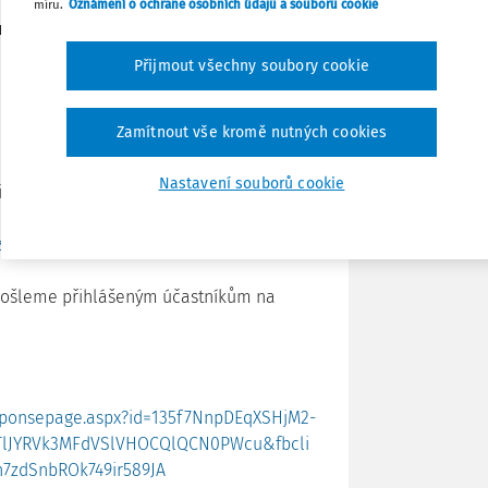
míru.
Oznámení o ochraně osobních údajů a souborů cookie
ro soukromé, církevní i veřejné
Tisknout
Přijmout všechny soubory cookie
vedoucí oddělení podpory digitálního
Sdílet
Zamítnout vše kromě nutných cookies
Poznámka
Nastavení souborů cookie
ickou podporu ke splnění účelu
, kritérií a
y/zaverecna-zprava-o-vyuctovani-
 pošleme přihlášeným účastníkům na
esponsepage.aspx?id=135f7NnpDEqXSHjM2-
TlJYRVk3MFdVSlVHOCQlQCN0PWcu&fbcli
7zdSnbROk749ir589JA