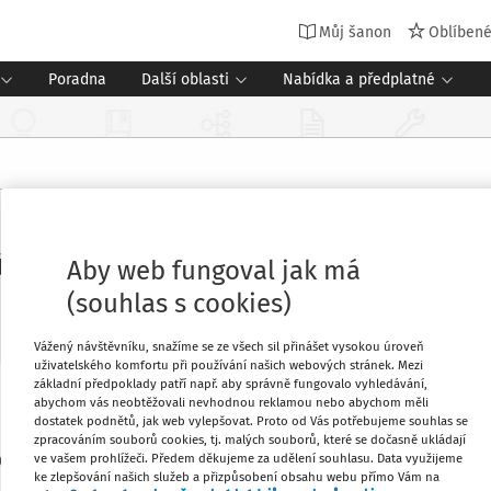
Můj šanon
Oblíben
Poradna
Další oblasti
Nabídka a předplatné
účtování finančních prostředků - N
Aby web fungoval jak má
(souhlas s cookies)
Vážený návštěvníku, snažíme se ze všech sil přinášet vysokou úroveň
uživatelského komfortu při používání našich webových stránek. Mezi
základní předpoklady patří např. aby správně fungovalo vyhledávání,
abychom vás neobtěžovali nevhodnou reklamou nebo abychom měli
vyúčtování finančních prostředků na
Oblíbené
dostatek podnětů, jak web vylepšovat. Proto od Vás potřebujeme souhlas se
í propasti z prostředků Komponenty 3.1
zpracováním souborů cookies, tj. malých souborů, které se dočasně ukládají
ve vašem prohlížeči. Předem děkujeme za udělení souhlasu. Data využijeme
O 2022.
Stáhnout
ke zlepšování našich služeb a přizpůsobení obsahu webu přímo Vám na