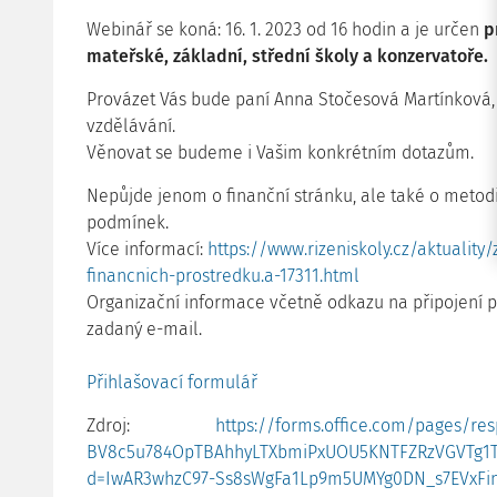
Webinář se koná: 16. 1. 2023 od 16 hodin a je určen
p
mateřské, základní, střední školy a konzervatoře.
Provázet Vás bude paní Anna Stočesová Martínková, 
vzdělávání.
Věnovat se budeme i Vašim konkrétním dotazům.
Nepůjde jenom o finanční stránku, ale také o metod
podmínek.
Více informací:
https://www.rizeniskoly.cz/aktualit
financnich-prostredku.a-17311.html
Organizační informace včetně odkazu na připojení
zadaný e-mail.
Přihlašovací formulář
Zdroj:
https://forms.office.com/pages/r
BV8c5u784OpTBAhhyLTXbmiPxUOU5KNTFZRzVGVTg1
d=IwAR3whzC97-Ss8sWgFa1Lp9m5UMYg0DN_s7EVxFin