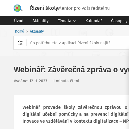
Řízení školy
Mentor pro vaši ředitelnu
Úvod
Aktuality
Témata
Kalendář
Časopisy
Domů
Aktuality
Webinář: Závěrečná zpráva o vy
Vydáno
:
12. 1. 2023
1 minuta čtení
Webinář provede školy závěrečnou zprávou o 
digitální učební pomůcky a na prevenci digitáln
Inovace ve vzdělávání v kontextu digitalizace – NP