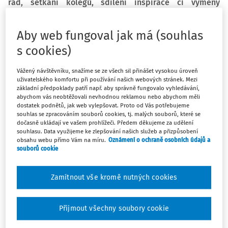
rad, setkání kolegů, sdílení inspirace či výměny
zkušeností a znalostí. Stejně jako každý rok na podzim i
tentokrát významně přispěje k rozvoji všech účastníků
Aby web fungoval jak má (souhlas
vzdělávacího procesu.
s cookies)
6. října 2026 se společně setkáme v kongresových
Vážený návštěvníku, snažíme se ze všech sil přinášet vysokou úroveň
prostorech hotelu Olšanka.
uživatelského komfortu při používání našich webových stránek. Mezi
základní předpoklady patří např. aby správně fungovalo vyhledávání,
Vzdělávání smysluplně | smyslů plné
abychom vás neobtěžovali nevhodnou reklamou nebo abychom měli
dostatek podnětů, jak web vylepšovat. Proto od Vás potřebujeme
souhlas se zpracováním souborů cookies, tj. malých souborů, které se
==>>
Více informací a vstupenky na odbornou konferenci
dočasně ukládají ve vašem prohlížeči. Předem děkujeme za udělení
souhlasu. Data využijeme ke zlepšování našich služeb a přizpůsobení
Škola jako místo setkávání 2026 pořádané redakcí Řízení
obsahu webu přímo Vám na míru.
Oznámení o ochraně osobních údajů a
školy
souborů cookie
Úvodní plenární část konference nabídne širší i detailní
pohled na
připravovaný kariérní řád
– od úrovně
Zamítnout vše kromě nutných cookies
vzdělávací politiky až po konkrétní zkušenosti z praxe.
Ministr školství představí aktuální směřování jeho příprav,
Přijmout všechny soubory cookie
zatímco ústřední školní inspektor přiblíží zjištění České
školní inspekce o
dalším vzdělávání učitelů
a jeho