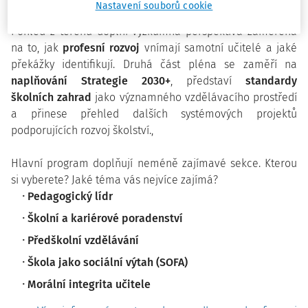
Nastavení souborů cookie
souladu s potřebami škol.
Pohled z terénu doplní výzkumná perspektiva zaměřená
na to, jak
profesní rozvoj
vnímají samotní učitelé a jaké
překážky identifikují. Druhá část pléna se zaměří na
naplňování Strategie 2030+
, představí
standardy
školních zahrad
jako významného vzdělávacího prostředí
a přinese přehled dalších systémových projektů
podporujících rozvoj školství.,
Hlavní program doplňují neméně zajímavé sekce. Kterou
si vyberete? Jaké téma vás nejvíce zajímá?
Pedagogický lídr
Školní a kariérové poradenství
Předškolní vzdělávání
Škola jako sociální výtah (SOFA)
Morální integrita učitele