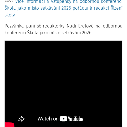
==>>
Více informací a vstupenky na odbornou konferenci
Škola jako místo setkávání 2026 pořádané redakcí Řízení
školy
Pozvánka paní šéfredaktorky Nadi Eretové na odbornou
konferenci Škola jako místo setkávání 2026.