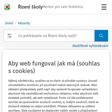
Řízení školy
Mentor pro vaši ředitelnu
Menu
Domů
Aktuality
Rozšířené vyhledávání
Kultura pedagogického sboru
Aby web fungoval jak má (souhlas
nevzniká sama od sebe
s cookies)
Vydáno
:
28. 6. 2026
1 minuta čtení
Vážený návštěvníku, snažíme se ze všech sil přinášet vysokou úroveň
Zdroj
:
Řízení školy
uživatelského komfortu při používání našich webových stránek. Mezi
základní předpoklady patří např. aby správně fungovalo vyhledávání,
Kultura sboru se utváří především v jazyce, vztazích a v
abychom vás neobtěžovali nevhodnou reklamou nebo abychom měli
dostatek podnětů, jak web vylepšovat. Proto od Vás potřebujeme
každodenních drobnostech, které často přehlížíme. Jak
souhlas se zpracováním souborů cookies, tj. malých souborů, které se
s nimi vědomě pracovat a co může ředitel ovlivnit hned
dočasně ukládají ve vašem prohlížeči. Předem děkujeme za udělení
souhlasu. Data využijeme ke zlepšování našich služeb a přizpůsobení