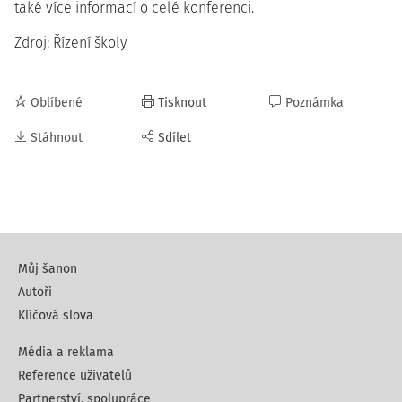
také více informací o celé konferenci.
Zdroj: Řízení školy
Oblíbené
Tisknout
Poznámka
Stáhnout
Sdílet
Můj šanon
Autoři
Klíčová slova
Média a reklama
Reference uživatelů
Partnerství, spolupráce