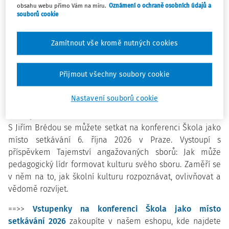
teď?
obsahu webu přímo Vám na míru.
Oznámení o ochraně osobních údajů a
souborů cookie
Jaká je skutečná role ředitele při
formování kultury školy?
Zamítnout vše kromě nutných cookies
Rozhovor s Jiřím Brédou
ukazuje, že nejde o jednorázová
Přijmout všechny soubory cookie
rozhodnutí ani formální pravidla.
Školní klima se rodí v
běžných situacích
– v tom, jak spolu lidé mluví, jak reagují
Nastavení souborů cookie
na chyby, jak spolupracují nebo jak se k sobě ve sboru
chovají.
S Jiřím Brédou se můžete setkat na konferenci Škola jako
místo setkávání 6. října 2026 v Praze. V
ystoupí s
příspěvkem
Tajemství angažovaných sborů: Jak může
pedagogický lídr formovat kulturu svého sboru. Zaměří se
v něm
na to, jak školní kulturu rozpoznávat, ovlivňovat a
vědomě rozvíjet.
==>>
Vstupenky na konferenci Škola jako místo
setkávání 2026
zakoupíte v našem eshopu, kde najdete