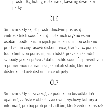
prostředky, hotely, restaurace, kavárny, divadla a
parky.
Čl.6
Smluvní státy zajistí prostřednictvím příslušných
vnitrostátních soudů a jiných státních orgánů všem
osobám podléhajícím jejich jurisdikci účinnou ochranu
před všemi činy rasové diskriminace, které v rozporu s
touto úmluvou porušují jejich lidská práva a základní
svobody, jakož i právo žádat u těchto soudců spravedlivou
a přiměřenou náhradu za jakoukoli škodu, kterou v
důsledku takové diskriminace utrpěly.
Čl.7
Smluvní státy se zavazují, že podniknou bezodkladná
opatření, zvláště v oblasti vyučování, výchovy, kultury a
informací, pro boj proti předsudkům, které vedou k rasové