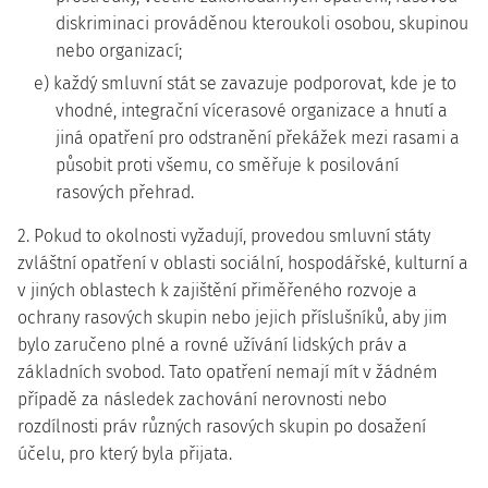
diskriminaci prováděnou kteroukoli osobou, skupinou
nebo organizací;
e) každý smluvní stát se zavazuje podporovat, kde je to
vhodné, integrační vícerasové organizace a hnutí a
jiná opatření pro odstranění překážek mezi rasami a
působit proti všemu, co směřuje k posilování
rasových přehrad.
2. Pokud to okolnosti vyžadují, provedou smluvní státy
zvláštní opatření v oblasti sociální, hospodářské, kulturní a
v jiných oblastech k zajištění přiměřeného rozvoje a
ochrany rasových skupin nebo jejich příslušníků, aby jim
bylo zaručeno plné a rovné užívání lidských práv a
základních svobod. Tato opatření nemají mít v žádném
případě za následek zachování nerovnosti nebo
rozdílnosti práv různých rasových skupin po dosažení
účelu, pro který byla přijata.