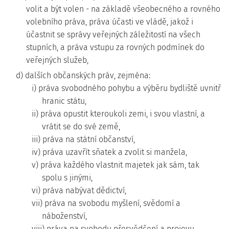
volit a být volen - na základě všeobecného a rovného
volebního práva, práva účasti ve vládě, jakož i
účastnit se správy veřejných záležitostí na všech
stupních, a práva vstupu za rovných podmínek do
veřejných služeb,
d) dalších občanských práv, zejména:
i) práva svobodného pohybu a výběru bydliště uvnitř
hranic státu,
ii) práva opustit kteroukoli zemi, i svou vlastní, a
vrátit se do své země,
iii) práva na státní občanství,
iv) práva uzavřít sňatek a zvolit si manžela,
v) práva každého vlastnit majetek jak sám, tak
spolu s jinými,
vi) práva nabývat dědictví,
vii) práva na svobodu myšlení, svědomí a
náboženství,
viii) práva na svobodu přesvědčení a projevu,