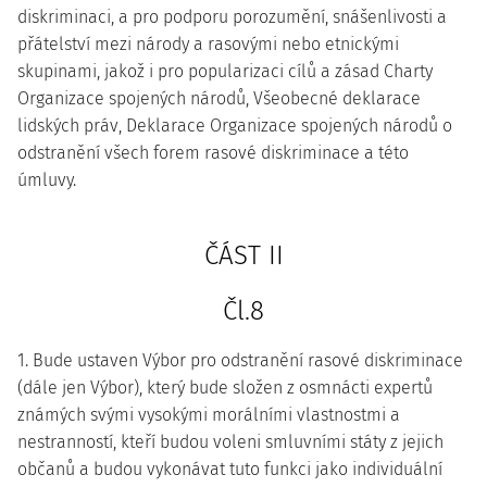
diskriminaci, a pro podporu porozumění, snášenlivosti a
přátelství mezi národy a rasovými nebo etnickými
skupinami, jakož i pro popularizaci cílů a zásad Charty
Organizace spojených národů, Všeobecné deklarace
lidských práv, Deklarace Organizace spojených národů o
odstranění všech forem rasové diskriminace a této
úmluvy.
ČÁST II
Čl.8
1. Bude ustaven Výbor pro odstranění rasové diskriminace
(dále jen Výbor), který bude složen z osmnácti expertů
známých svými vysokými morálními vlastnostmi a
nestranností, kteří budou voleni smluvními státy z jejich
občanů a budou vykonávat tuto funkci jako individuální