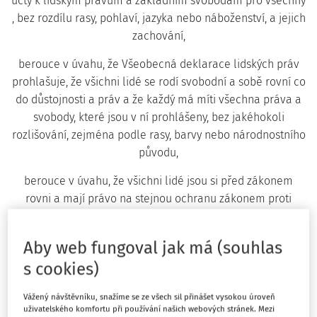
úcty k lidským právům a základním svobodám pro všechny
, bez rozdílu rasy, pohlaví, jazyka nebo náboženství, a jejich
zachování,
berouce v úvahu, že Všeobecná deklarace lidských práv
prohlašuje, že všichni lidé se rodí svobodní a sobě rovní co
do důstojnosti a práv a že každý má míti všechna práva a
svobody, které jsou v ní prohlášeny, bez jakéhokoli
rozlišování, zejména podle rasy, barvy nebo národnostního
původu,
berouce v úvahu, že všichni lidé jsou si před zákonem
rovni a mají právo na stejnou ochranu zákonem proti
jakékoliv diskriminaci a proti veškerému podněcování k
diskriminaci,
Aby web fungoval jak má (souhlas
berouce v úvahu, že Organizace spojených národů
s cookies)
odsoudila kolonialismus a veškerou segregační a
diskriminační praxi, jíž je provázen, ať existují v jakékoliv
Vážený návštěvníku, snažíme se ze všech sil přinášet vysokou úroveň
uživatelského komfortu při používání našich webových stránek. Mezi
formě a kdekoli, a že Deklarace o poskytnutí nezávislosti