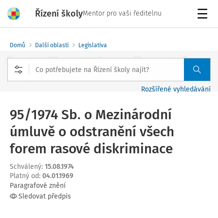
Řízení školy
Mentor pro vaši ředitelnu
Menu
Domů
Další oblasti
Legislativa
Rozšířené vyhledávání
95/1974 Sb. o Mezinárodní
úmluvě o odstranění všech
forem rasové diskriminace
Schválený
:
15.08.1974
Platný od
:
04.01.1969
Paragrafové znění
Sledovat předpis