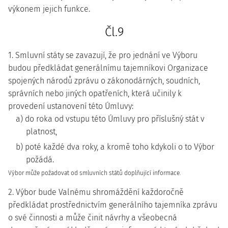
výkonem jejich funkce.
Čl.9
1. Smluvní státy se zavazují, že pro jednání ve Výboru
budou předkládat generálnímu tajemníkovi Organizace
spojených národů zprávu o zákonodárných, soudních,
správních nebo jiných opatřeních, která učinily k
provedení ustanovení této Úmluvy:
a) do roka od vstupu této Úmluvy pro příslušný stát v
platnost,
b) poté každé dva roky, a kromě toho kdykoli o to Výbor
požádá.
Výbor může požadovat od smluvních států doplňující informace.
2. Výbor bude Valnému shromáždění každoročně
předkládat prostřednictvím generálního tajemníka zprávu
o své činnosti a může činit návrhy a všeobecná