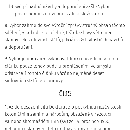
b) Své případné návrhy a doporučení zašle Výbor
příslušnému smluvnímu státu a stěžovateli.
8. Výbor zahrne do své výroční zprávy stručný obsah těchto
sdělení, a pokud je to účelné, též obsah vysvětlení a
stanovisek smluvních států, jakož i svých vlastních návrhů
a doporučení.
9. Výbor je oprávněn vykonávat funkce uvedené v tomto
článku pouze tehdy, bude-li prohlášeními ve smyslu
odstavce 1 tohoto článku vázáno nejméně deset
smluvních států této úmluvy.
Čl.15
1. Až do dosažení cílů Deklarace o poskytnutí nezávislosti
koloniálním zemím a národům, obsažené v rezoluci
Valného shromáždění 1514 (XV) ze 14. prosince 1960,
nebudou ustanovení této úmluvy žádným způsobem