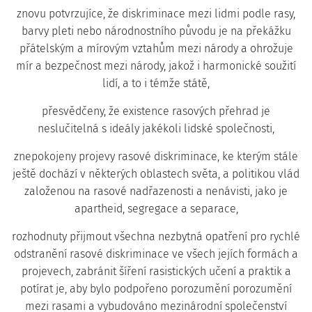
znovu potvrzujíce, že diskriminace mezi lidmi podle rasy,
barvy pleti nebo národnostního původu je na překážku
přátelským a mírovým vztahům mezi národy a ohrožuje
mír a bezpečnost mezi národy, jakož i harmonické soužití
lidí, a to i témže státě,
přesvědčeny, že existence rasových přehrad je
neslučitelná s ideály jakékoli lidské společnosti,
znepokojeny projevy rasové diskriminace, ke kterým stále
ještě dochází v některých oblastech světa, a politikou vlád
založenou na rasové nadřazenosti a nenávisti, jako je
apartheid, segregace a separace,
rozhodnuty přijmout všechna nezbytná opatření pro rychlé
odstranění rasové diskriminace ve všech jejích formách a
projevech, zabránit šíření rasistických učení a praktik a
potírat je, aby bylo podpořeno porozumění porozumění
mezi rasami a vybudováno mezinárodní společenství