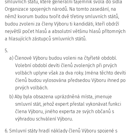
smluvních států, které generální tajemník svolá do sídla
Organizace spojených národů. Na tomto zasedání, na
němž kvorum budou tvořit dvě třetiny smluvních států,
budou zvoleni za členy Výboru ti kandidáti, kteří obdrží
největší počet hlasů a absolutní většinu hlasů přítomných
a hlasujících zástupců smluvních států.
5.
a) Členové Výboru budou voleni na čtyřleté období.
Volební období devíti členů zvolených při prvých
volbách uplyne však za dva roky. Jména těchto devíti
členů budou vylosována předsedou Výboru ihned po
prvých volbách.
b) Aby byla obsazena uprázdněná místa, jmenuje
smluvní stát, jehož expert přestal vykonávat funkci
člena Výboru, jiného experta ze svých občanů s
výhradou schválení Výboru.
6. Smluvní státy hradí náklady členů Výboru spojené s