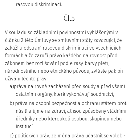
rasovou diskriminaci.
Čl.5
V souladu se základními povinnostmi vyhlášenými v
článku 2 této Úmluvy se smluvními státy zavazující, že
zakáží a odstraní rasovou diskriminaci ve všech jejích
formách a že zaručí právo každého na rovnost před
zákonem bez rozlišování podle rasy, barvy pleti,
národnostního nebo etnického původu, zvláště pak při
užívání těchto práv:
a)práva na rovné zacházení před soudy a před všemi
ostatními orgány, které vykonávají soudnictví,
b) práva na osobní bezpečnost a ochranu státem proti
násilí a újmě na zdraví, ať jsou způsobeny vládními
úředníky nebo kteroukoli osobou, skupinou nebo
institucí,
c) politických práv, zejména práva účastnit se voleb -