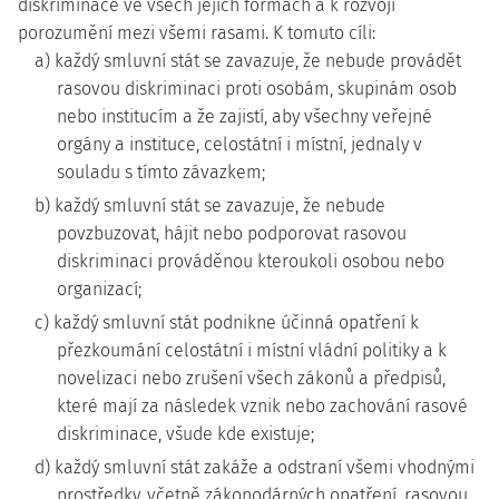
diskriminace ve všech jejích formách a k rozvoji
porozumění mezi všemi rasami. K tomuto cíli:
a) každý smluvní stát se zavazuje, že nebude provádět
rasovou diskriminaci proti osobám, skupinám osob
nebo institucím a že zajistí, aby všechny veřejné
orgány a instituce, celostátní i místní, jednaly v
souladu s tímto závazkem;
b) každý smluvní stát se zavazuje, že nebude
povzbuzovat, hájit nebo podporovat rasovou
diskriminaci prováděnou kteroukoli osobou nebo
organizací;
c) každý smluvní stát podnikne účinná opatření k
přezkoumání celostátní i místní vládní politiky a k
novelizaci nebo zrušení všech zákonů a předpisů,
které mají za následek vznik nebo zachování rasové
diskriminace, všude kde existuje;
d) každý smluvní stát zakáže a odstraní všemi vhodnými
prostředky, včetně zákonodárných opatření, rasovou