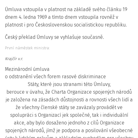
Úmluva vstoupila v platnost na základě svého článku 19
dnem 4. ledna 1969 a tímto dnem vstoupila rovněž v
platnost i pro Československou socialistickou republiku.
Český překlad Úmluvy se vyhlašuje současně.
První náměstek ministra:
Krajčír v.r.
Mezinárodní úmluva
o odstranění všech forem rasové diskriminace
Státy, které jsou stranami této Úmluvy,
berouce v úvahu, že Charta Organizace spojených národů
je založena na zásadách důstojnosti a rovnosti všech lidí a
že všechny členské státy se zavázaly provádět ve
spolupráci s Organizací jek společné, tak i individuální
akce, aby bylo dosaženo jednoho z cílů Organizace
spojených národů, jímž je podpora a posilování všeobecné