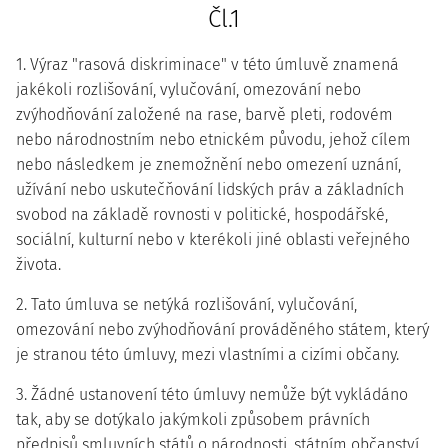
Čl.1
1. Výraz "rasová diskriminace" v této úmluvě znamená
jakékoli rozlišování, vylučování, omezování nebo
zvýhodňování založené na rase, barvě pleti, rodovém
nebo národnostním nebo etnickém původu, jehož cílem
nebo následkem je znemožnění nebo omezení uznání,
užívání nebo uskutečňování lidských práv a základních
svobod na základě rovnosti v politické, hospodářské,
sociální, kulturní nebo v kterékoli jiné oblasti veřejného
života.
2. Tato úmluva se netýká rozlišování, vylučování,
omezování nebo zvýhodňování prováděného státem, který
je stranou této úmluvy, mezi vlastními a cizími občany.
3. Žádné ustanovení této úmluvy nemůže být vykládáno
tak, aby se dotýkalo jakýmkoli způsobem právních
předpisů smluvních států o národnosti, státním občanství