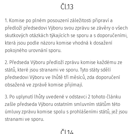
Čl.13
1. Komise po plném posouzení záležitosti připraví a
předloží předsedovi Výboru svou zprávu se závěry o všech
skutkových otázkách týkajících se sporu a s doporučeními,
která jsou podle názoru komise vhodná k dosažení
pokojného urovnání sporu.
2. Předseda Výboru předloží zprávu komise každému ze
států, které jsou stranami ve sporu. Tyto státy sdělí
předsedovi Výboru ve lhůtě tří měsíců, zda doporučení
obsažená ve zprávě komise přijímají.
3. Po uplynutí lhůty uvedené v odstavci 2 tohoto článku
zašle předseda Výboru ostatním smluvním státům této
úmluvy zprávu komise spolu s prohlášeními států, jež jsou
stranami ve sporu.
Čl.14