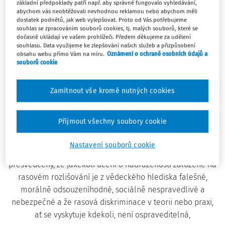
základní předpoklady patří např. aby správně fungovalo vyhledávání,
koloniálním zemím a národům ze dne 14. prosince 1960
abychom vás neobtěžovali nevhodnou reklamou nebo abychom měli
dostatek podnětů, jak web vylepšovat. Proto od Vás potřebujeme
(rezoluce Valného shromáždění 1514 [XV]) potvrdila a
souhlas se zpracováním souborů cookies, tj. malých souborů, které se
slavnostně prohlásila nezbytnost co nejrychleji a
dočasně ukládají ve vašem prohlížeči. Předem děkujeme za udělení
souhlasu. Data využijeme ke zlepšování našich služeb a přizpůsobení
bezpodmínečně s nimi skoncovat,
obsahu webu přímo Vám na míru.
Oznámení o ochraně osobních údajů a
souborů cookie
berouce v úvahu, že Deklarace Organizace spojených
národů o odstranění všech forem rasové diskriminace ze
Zamítnout vše kromě nutných cookies
dne 20. listopadu 1963 (rezoluce Valného shromáždění
1904 [XVIII]) slavnostně potvrzuje, že je nezbytné rychle
odstranit na celém světě rasovou diskriminaci ve všech
Přijmout všechny soubory cookie
jejích formách a projevech a zajistit porozumění pro
důstojnost lidské osobnosti a úctu k ní,
Nastavení souborů cookie
přesvědčeny, že jakékoli učení o nadřazenosti založené na
rasovém rozlišování je z vědeckého hlediska falešné,
morálně odsouzeníhodné, sociálně nespravedlivé a
nebezpečné a že rasová diskriminace v teorii nebo praxi,
ať se vyskytuje kdekoli, není ospraveditelná,