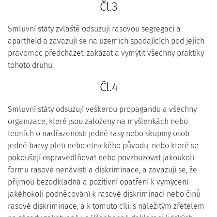
Čl.3
Smluvní státy zvláště odsuzují rasovou segregaci a
apartheid a zavazují se na územích spadajících pod jejich
pravomoc předcházet, zakázat a vymýtit všechny praktiky
tohoto druhu.
Čl.4
Smluvní státy odsuzují veškerou propagandu a všechny
organizace, které jsou založeny na myšlenkách nebo
teoriích o nadřazenosti jedné rasy nebo skupiny osob
jedné barvy pleti nebo etnického původu, nebo které se
pokoušejí ospravedlňovat nebo povzbuzovat jakoukoli
formu rasové nenávisti a diskriminace, a zavazují se, že
přijmou bezodkladná a pozitivní opatření k vymýcení
jakéhokoli podněcování k rasové diskriminaci nebo činů
rasové diskriminace, a k tomuto cíli, s náležitým zřetelem