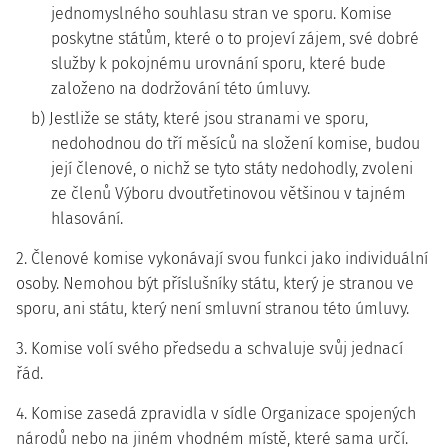
jednomyslného souhlasu stran ve sporu. Komise
poskytne státům, které o to projeví zájem, své dobré
služby k pokojnému urovnání sporu, které bude
založeno na dodržování této úmluvy.
b) Jestliže se státy, které jsou stranami ve sporu,
nedohodnou do tří měsíců na složení komise, budou
její členové, o nichž se tyto státy nedohodly, zvoleni
ze členů Výboru dvoutřetinovou většinou v tajném
hlasování.
2. Členové komise vykonávají svou funkci jako individuální
osoby. Nemohou být příslušníky státu, který je stranou ve
sporu, ani státu, který není smluvní stranou této úmluvy.
3. Komise volí svého předsedu a schvaluje svůj jednací
řád.
4. Komise zasedá zpravidla v sídle Organizace spojených
národů nebo na jiném vhodném místě, které sama určí.