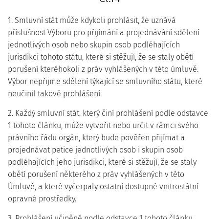
1. Smluvní stát může kdykoli prohlásit, že uznává
příslušnost Výboru pro přijímání a projednávání sdělení
jednotlivých osob nebo skupin osob podléhajících
jurisdikci tohoto státu, které si stěžují, že se staly obětí
porušení kteréhokoli z práv vyhlášených v této úmluvě.
Výbor nepřijme sdělení týkající se smluvního státu, které
neučinil takové prohlášení.
2. Každý smluvní stát, který činí prohlášení podle odstavce
1 tohoto článku, může vytvořit nebo určit v rámci svého
právního řádu orgán, který bude pověřen přijímat a
projednávat petice jednotlivých osob i skupin osob
podléhajících jeho jurisdikci, které si stěžují, že se staly
obětí porušení některého z práv vyhlášených v této
Úmluvě, a které vyčerpaly ostatní dostupné vnitrostátní
opravné prostředky.
3. Prohlášení učiněné podle odstavce 1 tohoto článku