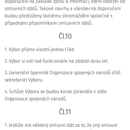
doporučení na základě zpráv a informací, které obdržel od
smluvních států. Takové návrhy a všeobecná doporučení
budou předloženy Valnému shromáždění společně s
případnými připomínkami smluvních států.
Čl.10
1. Výbor přijme vlastní jednací řád.
2. Výbor si volí své funkcionáře na období dvou let.
3. Generální tajemník Organizace spojených národů zřídí
sekretariát Výboru.
4. Schůze Výboru se budou konat zpravidla v sídle
Organizace spojených národů.
Čl.11
1. Jestliže má některý smluvní stát za to, že jiný smluvní