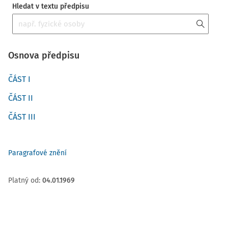
Hledat v textu předpisu
Osnova předpisu
ČÁST I
ČÁST II
ČÁST III
Paragrafové znění
Platný od
:
04.01.1969