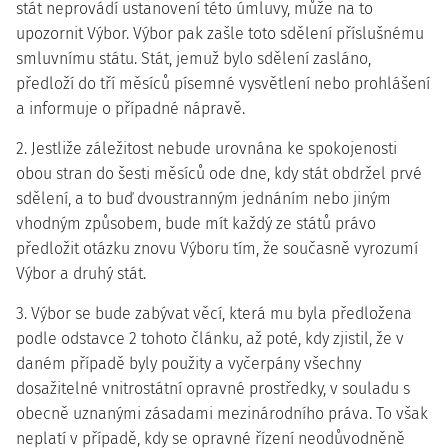
stát neprovádí ustanovení této úmluvy, může na to
upozornit Výbor. Výbor pak zašle toto sdělení příslušnému
smluvnímu státu. Stát, jemuž bylo sdělení zasláno,
předloží do tří měsíců písemné vysvětlení nebo prohlášení
a informuje o případné nápravě.
2. Jestliže záležitost nebude urovnána ke spokojenosti
obou stran do šesti měsíců ode dne, kdy stát obdržel prvé
sdělení, a to buď dvoustranným jednáním nebo jiným
vhodným způsobem, bude mít každý ze států právo
předložit otázku znovu Výboru tím, že současně vyrozumí
Výbor a druhý stát.
3. Výbor se bude zabývat věcí, která mu byla předložena
podle odstavce 2 tohoto článku, až poté, kdy zjistil, že v
daném případě byly použity a vyčerpány všechny
dosažitelné vnitrostátní opravné prostředky, v souladu s
obecně uznanými zásadami mezinárodního práva. To však
neplatí v případě, kdy se opravné řízení neodůvodněně