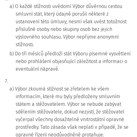
a) O každé stížnosti uvědomí Výbor důvěrnou cestou
smluvní stát, který údajně porušil některé z
ustanovení této úmluvy; nesmí však uvést totožnost
příslušné osoby nebo skupiny osob bez jejich
výslovného souhlasu. Výbor nepřijme anonymní
stížnosti.
b) Do tří měsíců předloží stát Výboru písemné vysvětlení
nebo prohlášení objasňující záležitost a informaci o
eventuální nápravě.
7.
a) Výbor zkoumá stížnost se zřetelem ke všem
informacím, které mu byly předloženy smluvním
státem a stěžovatelem. Výbor se nebude zabývat
sdělením stěžovatele, dokud nezjistí, že stěžovatel
vyčerpal všechny dosažitelné vnitrostátní opravné
prostředky. Tato zásada však neplatí v případě, že se
opravné řízení neodůvodněně protahuje.