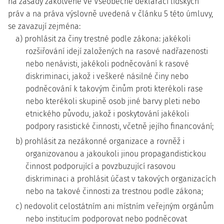
na zásady zakotvené ve Všeobecné deklaraci lidských
práv a na práva výslovně uvedená v článku 5 této úmluvy,
se zavazují zejména:
a) prohlásit za činy trestné podle zákona: jakékoli
rozšiřování idejí založených na rasové nadřazenosti
nebo nenávisti, jakékoli podněcování k rasové
diskriminaci, jakož i veškeré násilné činy nebo
podněcování k takovým činům proti kterékoli rase
nebo kterékoli skupině osob jiné barvy pleti nebo
etnického původu, jakož i poskytování jakékoli
podpory rasistické činnosti, včetně jejího financování;
b) prohlásit za nezákonné organizace a rovněž i
organizovanou a jakoukoli jinou propagandistickou
činnost podporující a povzbuzující rasovou
diskriminaci a prohlásit účast v takových organizacích
nebo na takové činnosti za trestnou podle zákona;
c) nedovolit celostátním ani místním veřejným orgánům
nebo institucím podporovat nebo podněcovat