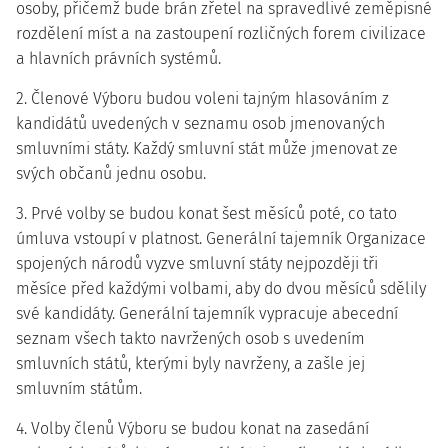
osoby, přičemž bude brán zřetel na spravedlivé zeměpisné
rozdělení míst a na zastoupení rozličných forem civilizace
a hlavních právních systémů.
2. Členové Výboru budou voleni tajným hlasováním z
kandidátů uvedených v seznamu osob jmenovaných
smluvními státy. Každý smluvní stát může jmenovat ze
svých občanů jednu osobu.
3. Prvé volby se budou konat šest měsíců poté, co tato
úmluva vstoupí v platnost. Generální tajemník Organizace
spojených národů vyzve smluvní státy nejpozději tři
měsíce před každými volbami, aby do dvou měsíců sdělily
své kandidáty. Generální tajemník vypracuje abecední
seznam všech takto navržených osob s uvedením
smluvních států, kterými byly navrženy, a zašle jej
smluvním státům.
4. Volby členů Výboru se budou konat na zasedání