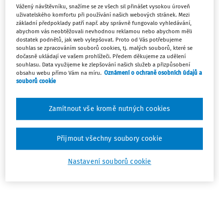
Vážený návštěvníku, snažíme se ze všech sil přinášet vysokou úroveň
poskytování cestovních náhrad
uživatelského komfortu při používání našich webových stránek. Mezi
základní předpoklady patří např. aby správně fungovalo vyhledávání,
pro rok 2023
abychom vás neobtěžovali nevhodnou reklamou nebo abychom měli
dostatek podnětů, jak web vylepšovat. Proto od Vás potřebujeme
souhlas se zpracováním souborů cookies, tj. malých souborů, které se
Schválený
:
28.03.2023
dočasně ukládají ve vašem prohlížeči. Předem děkujeme za udělení
Platný od
:
01.04.2023
souhlasu. Data využijeme ke zlepšování našich služeb a přizpůsobení
Zrušený
:
01.01.2024
obsahu webu přímo Vám na míru.
Oznámení o ochraně osobních údajů a
Paragrafové znění
souborů cookie
Sledovat předpis
Zamítnout vše kromě nutných cookies
Hledat v textu předpisu
Přijmout všechny soubory cookie
Nastavení souborů cookie
Platný od
:
01.04.2023