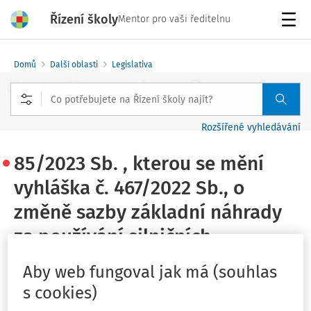
Řízení školy
Mentor pro vaši ředitelnu
Menu
Domů
Další oblasti
Legislativa
Rozšířené vyhledávání
85/2023 Sb. , kterou se mění
vyhláška č. 467/2022 Sb., o
změně sazby základní náhrady
za používání silničních
motorových vozidel a stravného
Aby web fungoval jak má (souhlas
a o stanovení průměrné ceny
s cookies)
pohonných hmot pro účely