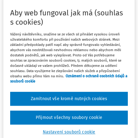
pracovním prostředí, ve znění
Aby web fungoval jak má (souhlas
pozdějších předpisů
s cookies)
Schválený
:
16.11.2020
Vážený návštěvníku, snažíme se ze všech sil přinášet vysokou úroveň
Platný od
:
01.01.2021
uživatelského komfortu při používání našich webových stránek. Mezi
Zrušený
:
01.01.2025
základní předpoklady patří např. aby správně fungovalo vyhledávání,
Paragrafové znění
abychom vás neobtěžovali nevhodnou reklamou nebo abychom měli
dostatek podnětů, jak web vylepšovat. Proto od Vás potřebujeme
Sledovat předpis
souhlas se zpracováním souborů cookies, tj. malých souborů, které se
dočasně ukládají ve vašem prohlížeči. Předem děkujeme za udělení
souhlasu. Data využijeme ke zlepšování našich služeb a přizpůsobení
Hledat v textu předpisu
obsahu webu přímo Vám na míru.
Oznámení o ochraně osobních údajů a
souborů cookie
Zamítnout vše kromě nutných cookies
Platný od
:
01.01.2021
Přijmout všechny soubory cookie
Nastavení souborů cookie