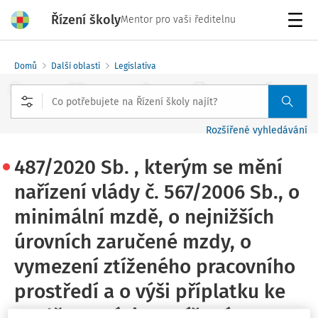
Řízení školy
Mentor pro vaši ředitelnu
Menu
Domů
Další oblasti
Legislativa
Rozšířené vyhledávání
487/2020 Sb. , kterým se mění
nařízení vlády č. 567/2006 Sb., o
minimální mzdě, o nejnižších
úrovních zaručené mzdy, o
vymezení ztíženého pracovního
prostředí a o výši příplatku ke
mzdě za práci ve ztíženém