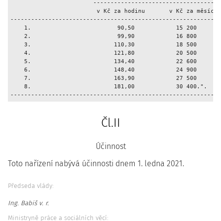
                        -------------------------------------
                         v Kč za hodinu       v Kč za měsíc

-------------------------------------------------------------
    1.                         90,50            15 200

    2.                         99,90            16 800

    3.                        110,30            18 500

    4.                        121,80            20 500

    5.                        134,40            22 600

    6.                        148,40            24 900

    7.                        163,90            27 500

    8.                        181,00            30 400.".

Čl.II
Účinnost
Toto nařízení nabývá účinnosti dnem 1. ledna 2021.
Předseda vlády:
Ing. Babiš v. r.
Ministryně práce a sociálních věcí: