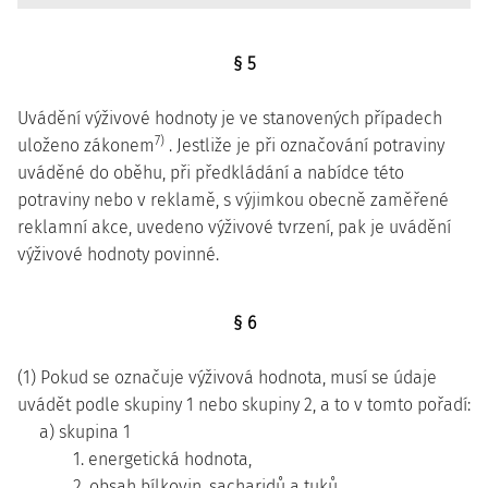
§ 5
Uvádění výživové hodnoty je ve stanovených případech
7)
uloženo zákonem
. Jestliže je při označování potraviny
uváděné do oběhu, při předkládání a nabídce této
potraviny nebo v reklamě, s výjimkou obecně zaměřené
reklamní akce, uvedeno výživové tvrzení, pak je uvádění
výživové hodnoty povinné.
§ 6
(1) Pokud se označuje výživová hodnota, musí se údaje
uvádět podle skupiny 1 nebo skupiny 2, a to v tomto pořadí:
a) skupina 1
1. energetická hodnota,
2. obsah bílkovin, sacharidů a tuků,