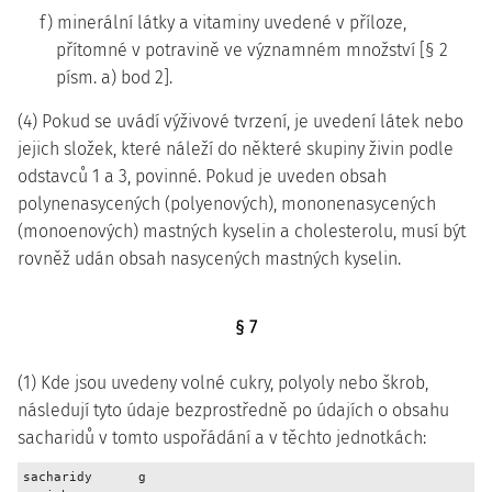
f) minerální látky a vitaminy uvedené v příloze,
přítomné v potravině ve významném množství [§ 2
písm. a) bod 2].
(4) Pokud se uvádí výživové tvrzení, je uvedení látek nebo
jejich složek, které náleží do některé skupiny živin podle
odstavců 1 a 3, povinné. Pokud je uveden obsah
polynenasycených (polyenových), mononenasycených
(monoenových) mastných kyselin a cholesterolu, musí být
rovněž udán obsah nasycených mastných kyselin.
§ 7
(1) Kde jsou uvedeny volné cukry, polyoly nebo škrob,
následují tyto údaje bezprostředně po údajích o obsahu
sacharidů v tomto uspořádání a v těchto jednotkách:
sacharidy      g
