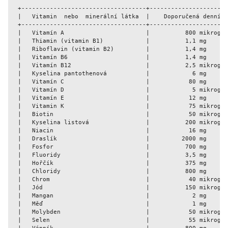
  +-----------------------------------+----------------------
  |   Vitamin  nebo  minerální látka  |    Doporučená denní d
  +-----------------------------------+----------------------
  |   Vitamín A                       |          800 mikrog  
  |   Thiamin (vitamin B1)            |          1,1 mg      
  |   Riboflavin (vitamin B2)         |          1,4 mg      
  |   Vitamín B6                      |          1,4 mg      
  |   Vitamín B12                     |          2,5 mikrog  
  |   Kyselina pantothenová           |            6 mg      
  |   Vitamín C                       |           80 mg      
  |   Vitamín D                       |            5 mikrog  
  |   Vitamín E                       |           12 mg      
  |   Vitamin K                       |           75 mikrog  
  |   Biotin                          |           50 mikrog  
  |   Kyselina listová                |          200 mikrog  
  |   Niacin                          |           16 mg      
  |   Draslík                         |         2000 mg      
  |   Fosfor                          |          700 mg      
  |   Fluoridy                        |          3,5 mg      
  |   Hořčík                          |          375 mg      
  |   Chloridy                        |          800 mg      
  |   Chrom                           |           40 mikrog  
  |   Jód                             |          150 mikrog  
  |   Mangan                          |            2 mg      
  |   Měď                             |            1 mg      
  |   Molybden                        |           50 mikrog  
  |   Selen                           |           55 mikrog  