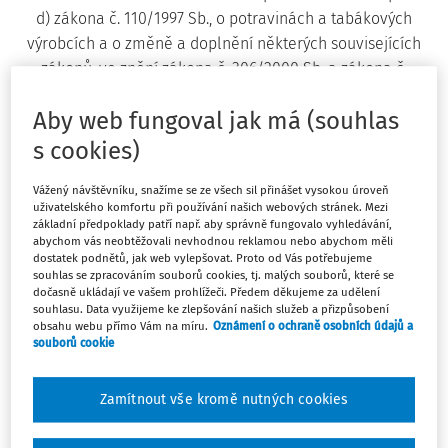
d) zákona č. 110/1997 Sb., o potravinách a tabákových
výrobcích a o změně a doplnění některých souvisejících
zákonů, ve znění zákona č. 306/2000 Sb. a zákona č.
146/2002 Sb., (dále jen "zákon"):
Aby web fungoval jak má (souhlas
s cookies)
§ 1
Vážený návštěvníku, snažíme se ze všech sil přinášet vysokou úroveň
uživatelského komfortu při používání našich webových stránek. Mezi
(1) Tato vyhláška stanoví v souladu s právem Evropských
základní předpoklady patří např. aby správně fungovalo vyhledávání,
1)
společenství
způsob výpočtu a označování výživové
abychom vás neobtěžovali nevhodnou reklamou nebo abychom měli
dostatek podnětů, jak web vylepšovat. Proto od Vás potřebujeme
(nutriční) hodnoty potravin uváděných do oběhu určených
souhlas se zpracováním souborů cookies, tj. malých souborů, které se
konečnému spotřebiteli nebo pro zařízení společného
dočasně ukládají ve vašem prohlížeči. Předem děkujeme za udělení
souhlasu. Data využijeme ke zlepšování našich služeb a přizpůsobení
stravování.
obsahu webu přímo Vám na míru.
Oznámení o ochraně osobních údajů a
souborů cookie
(2) Tato vyhláška se nevztahuje na
2)
a) balené vody, které upravuje zvláštní právní předpis
,
Zamítnout vše kromě nutných cookies
b) doplňky stravy, které upravuje zvláštní právní
3)
předpis
,