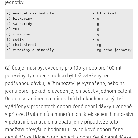
jednotky:
a) energetická hodnota                  - kJ i kcal

b) bílkoviny                            - g

c) sacharidy                            - g

d) tuk                                  - g

e) vláknina                             - g

f) sodík                                - g

g) cholesterol                          - mg

h) vitaminy a minerály                  - mg nebo jednotky

(2) Údaje musí být uvedeny pro 100 g nebo pro 100 ml
potraviny. Tyto údaje mohou být též vztaženy na
podávanou dávku, jejíž množství je vyznačeno, nebo na
jednu porci, pokud je uveden jejich počet v jednom balení.
Údaje o vitaminech a minerálních látkách musí být též
vyjádřeny v procentech doporučené denní dávky, uvedené
v příloze. U vitaminů a minerálních látek se jejich množství
v potravině označuje na obalu jen v případě, že toto
množství převyšuje hodnotu 15 % celkové doporučené
denní dávky. Údaje o procentech doporučené denní dávky