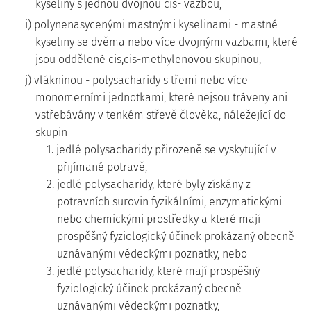
kyseliny s jednou dvojnou cis- vazbou,
i) polynenasycenými mastnými kyselinami - mastné
kyseliny se dvěma nebo více dvojnými vazbami, které
jsou oddělené cis,cis-methylenovou skupinou,
j) vlákninou - polysacharidy s třemi nebo více
monomerními jednotkami, které nejsou tráveny ani
vstřebávány v tenkém střevě člověka, náležející do
skupin
1. jedlé polysacharidy přirozeně se vyskytující v
přijímané potravě,
2. jedlé polysacharidy, které byly získány z
potravních surovin fyzikálními, enzymatickými
nebo chemickými prostředky a které mají
prospěšný fyziologický účinek prokázaný obecně
uznávanými vědeckými poznatky, nebo
3. jedlé polysacharidy, které mají prospěšný
fyziologický účinek prokázaný obecně
uznávanými vědeckými poznatky,