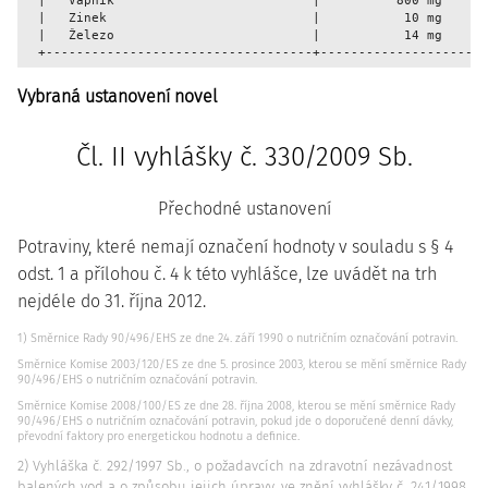
  |   Vápník                          |          800 mg      
  |   Zinek                           |           10 mg      
  |   Železo                          |           14 mg      
  +-----------------------------------+----------------------
Vybraná ustanovení novel
Čl. II vyhlášky č. 330/2009 Sb.
Přechodné ustanovení
Potraviny, které nemají označení hodnoty v souladu s § 4
odst. 1 a přílohou č. 4 k této vyhlášce, lze uvádět na trh
nejdéle do 31. října 2012.
1) Směrnice Rady 90/496/EHS ze dne 24. září 1990 o nutričním označování potravin.
Směrnice Komise 2003/120/ES ze dne 5. prosince 2003, kterou se mění směrnice Rady
90/496/EHS o nutričním označování potravin.
Směrnice Komise 2008/100/ES ze dne 28. října 2008, kterou se mění směrnice Rady
90/496/EHS o nutričním označování potravin, pokud jde o doporučené denní dávky,
převodní faktory pro energetickou hodnotu a definice.
2) Vyhláška č. 292/1997 Sb., o požadavcích na zdravotní nezávadnost
balených vod a o způsobu jejich úpravy, ve znění vyhlášky č. 241/1998