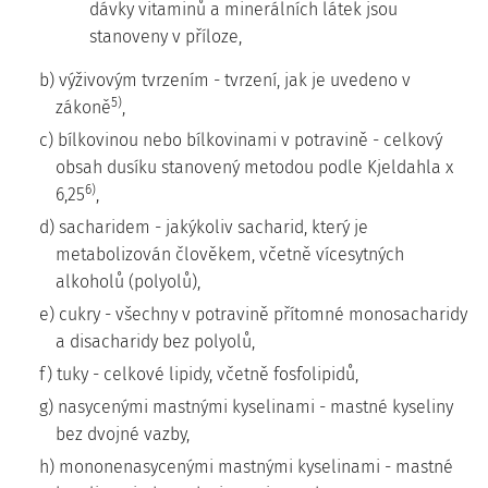
dávky vitaminů a minerálních látek jsou
stanoveny v příloze,
b) výživovým tvrzením - tvrzení, jak je uvedeno v
5)
zákoně
,
c) bílkovinou nebo bílkovinami v potravině - celkový
obsah dusíku stanovený metodou podle Kjeldahla x
6)
6,25
,
d) sacharidem - jakýkoliv sacharid, který je
metabolizován člověkem, včetně vícesytných
alkoholů (polyolů),
e) cukry - všechny v potravině přítomné monosacharidy
a disacharidy bez polyolů,
f) tuky - celkové lipidy, včetně fosfolipidů,
g) nasycenými mastnými kyselinami - mastné kyseliny
bez dvojné vazby,
h) mononenasycenými mastnými kyselinami - mastné