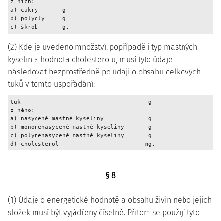
z nich:

a) cukry       g

b) polyoly     g

(2) Kde je uvedeno množství, popřípadě i typ mastných
kyselin a hodnota cholesterolu, musí tyto údaje
následovat bezprostředně po údaji o obsahu celkových
tuků v tomto uspořádání:
tuk                                     g

z něho:

a) nasycené mastné kyseliny             g

b) mononenasycené mastné kyseliny       g

c) polynenasycené mastné kyseliny       g

§ 8
(1) Údaje o energetické hodnotě a obsahu živin nebo jejich
složek musí být vyjádřeny číselně. Přitom se použijí tyto