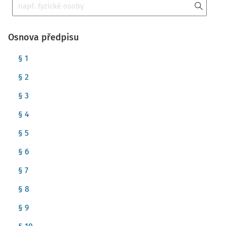
Osnova předpisu
§ 1
§ 2
§ 3
§ 4
§ 5
§ 6
§ 7
§ 8
§ 9