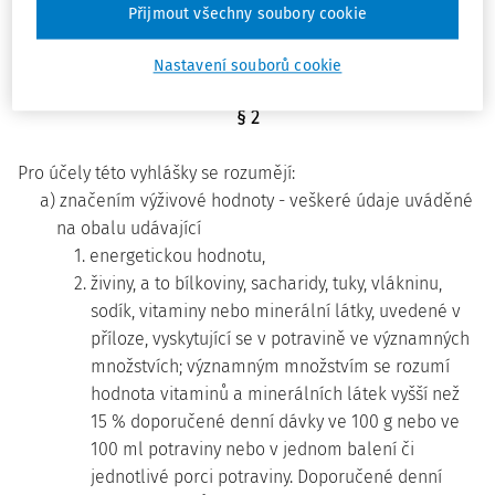
Přijmout všechny soubory cookie
c) potraviny určené pro zvláštní výživu, které upravuje
4)
zvláštní právní předpis
.
Nastavení souborů cookie
§ 2
Pro účely této vyhlášky se rozumějí:
a) značením výživové hodnoty - veškeré údaje uváděné
na obalu udávající
1. energetickou hodnotu,
2. živiny, a to bílkoviny, sacharidy, tuky, vlákninu,
sodík, vitaminy nebo minerální látky, uvedené v
příloze, vyskytující se v potravině ve významných
množstvích; významným množstvím se rozumí
hodnota vitaminů a minerálních látek vyšší než
15 % doporučené denní dávky ve 100 g nebo ve
100 ml potraviny nebo v jednom balení či
jednotlivé porci potraviny. Doporučené denní