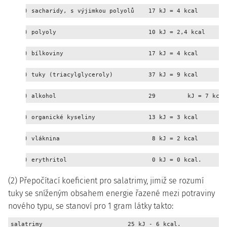
a) sacharidy, s výjimkou polyolů    17 kJ = 4 kcal
b) polyoly                          10 kJ = 2,4 kcal
c) bílkoviny                        17 kJ = 4 kcal
d) tuky (triacylglyceroly)          37 kJ = 9 kcal
e) alkohol                          29         kJ = 7 kcal
f) organické kyseliny               13 kJ = 3 kcal
g) vláknina                          8 kJ = 2 kcal
h) erythritol                        0 kJ = 0 kcal.
(2) Přepočítací koeficient pro salatrimy, jimiž se rozumí
tuky se sníženým obsahem energie řazené mezi potraviny
nového typu, se stanoví pro 1 gram látky takto:
salatrimy                        25 kJ - 6 kcal.