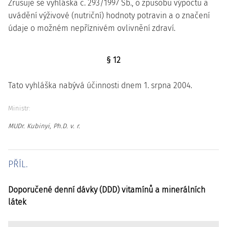
Zrušuje se vyhláška č. 293/1997 Sb., o způsobu výpočtu a
uvádění výživové (nutriční) hodnoty potravin a o značení
údaje o možném nepříznivém ovlivnění zdraví.
§ 12
Tato vyhláška nabývá účinnosti dnem 1. srpna 2004.
Ministr:
MUDr. Kubinyi, Ph.D. v. r.
PŘÍL.
Doporučené denní dávky (DDD) vitamínů a minerálních
látek