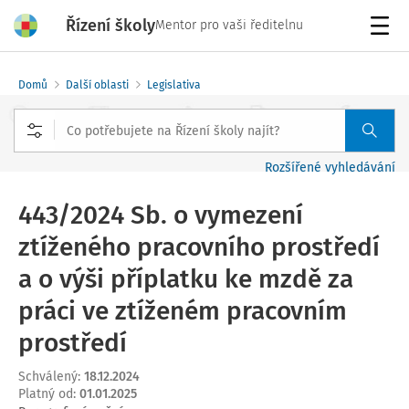
Řízení školy
Mentor pro vaši ředitelnu
Menu
Domů
Další oblasti
Legislativa
Rozšířené vyhledávání
443/2024 Sb. o vymezení
ztíženého pracovního prostředí
a o výši příplatku ke mzdě za
práci ve ztíženém pracovním
prostředí
Schválený
:
18.12.2024
Platný od
:
01.01.2025