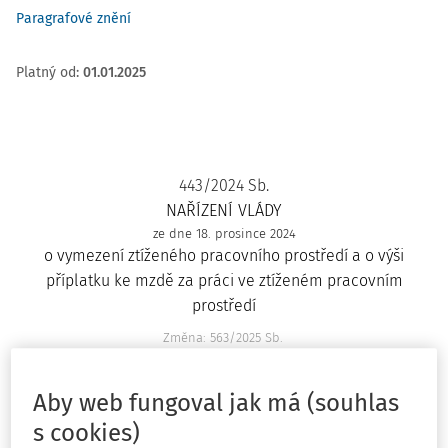
Paragrafové znění
Platný od
:
01.01.2025
443/2024 Sb.
NAŘÍZENÍ VLÁDY
ze dne 18. prosince 2024
o vymezení ztíženého pracovního prostředí a o výši
příplatku ke mzdě za práci ve ztíženém pracovním
prostředí
Změna: 563/2025 Sb.
Vláda nařizuje podle § 117 odst. 1 zákona č. 262/2006 Sb.,
zákoník práce, ve znění zákona č. 230/2024 Sb.:
Aby web fungoval jak má (souhlas
s cookies)