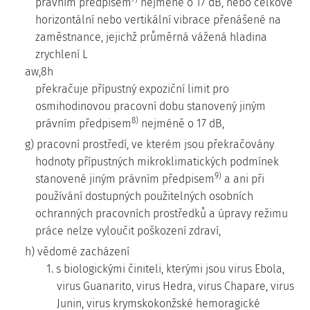
právním předpisem
nejméně o 17 dB, nebo celkové
horizontální nebo vertikální vibrace přenášené na
zaměstnance, jejichž průměrná vážená hladina
zrychlení L
aw,8h
překračuje přípustný expoziční limit pro
osmihodinovou pracovní dobu stanovený jiným
8)
právním předpisem
nejméně o 17 dB,
g) pracovní prostředí, ve kterém jsou překračovány
hodnoty přípustných mikroklimatických podmínek
9)
stanovené jiným právním předpisem
a ani při
používání dostupných použitelných osobních
ochranných pracovních prostředků a úpravy režimu
práce nelze vyloučit poškození zdraví,
h) vědomé zacházení
1. s biologickými činiteli, kterými jsou virus Ebola,
virus Guanarito, virus Hedra, virus Chapare, virus
Junin, virus krymskokonžské hemoragické