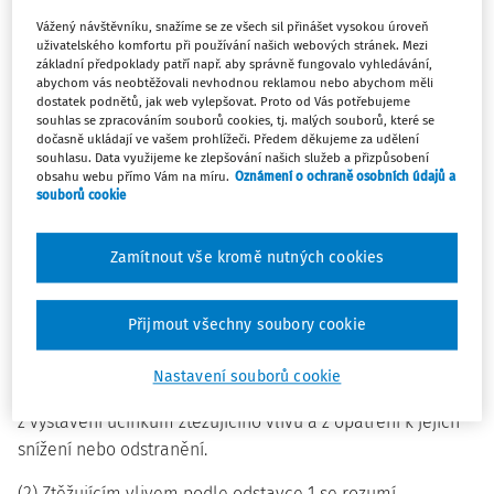
§ 1
Vážený návštěvníku, snažíme se ze všech sil přinášet vysokou úroveň
uživatelského komfortu při používání našich webových stránek. Mezi
Úvodní ustanovení
základní předpoklady patří např. aby správně fungovalo vyhledávání,
abychom vás neobtěžovali nevhodnou reklamou nebo abychom měli
Toto nařízení vymezuje ztížené pracovní prostředí pro
dostatek podnětů, jak web vylepšovat. Proto od Vás potřebujeme
souhlas se zpracováním souborů cookies, tj. malých souborů, které se
účely odměňování, stanoví výši příplatku ke mzdě za práci
dočasně ukládají ve vašem prohlížeči. Předem děkujeme za udělení
ve ztíženém pracovním prostředí a podmínky pro jeho
souhlasu. Data využijeme ke zlepšování našich služeb a přizpůsobení
obsahu webu přímo Vám na míru.
Oznámení o ochraně osobních údajů a
poskytování.
souborů cookie
§ 2
Zamítnout vše kromě nutných cookies
Ztížené pracovní prostředí
Přijmout všechny soubory cookie
(1) Ztíženým pracovním prostředím pro účely poskytování
1)
příplatku podle zákoníku práce
je prostředí, ve kterém je
Nastavení souborů cookie
výkon práce spojen s mimořádnými obtížemi vyplývajícími
z vystavení účinkům ztěžujícího vlivu a z opatření k jejich
snížení nebo odstranění.
(2) Ztěžujícím vlivem podle odstavce 1 se rozumí