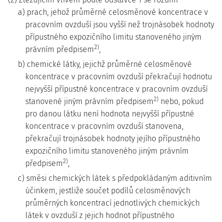
a) prach, jehož průměrné celosměnové koncentrace v
pracovním ovzduší jsou vyšší než trojnásobek hodnoty
přípustného expozičního limitu stanoveného jiným
2)
právním předpisem
,
b) chemické látky, jejichž průměrné celosměnové
koncentrace v pracovním ovzduší překračují hodnotu
nejvyšší přípustné koncentrace v pracovním ovzduší
2)
stanovené jiným právním předpisem
nebo, pokud
pro danou látku není hodnota nejvyšší přípustné
koncentrace v pracovním ovzduší stanovena,
překračují trojnásobek hodnoty jejího přípustného
expozičního limitu stanoveného jiným právním
2)
předpisem
,
c) směsi chemických látek s předpokládaným aditivním
účinkem, jestliže součet podílů celosměnových
průměrných koncentrací jednotlivých chemických
látek v ovzduší z jejich hodnot přípustného