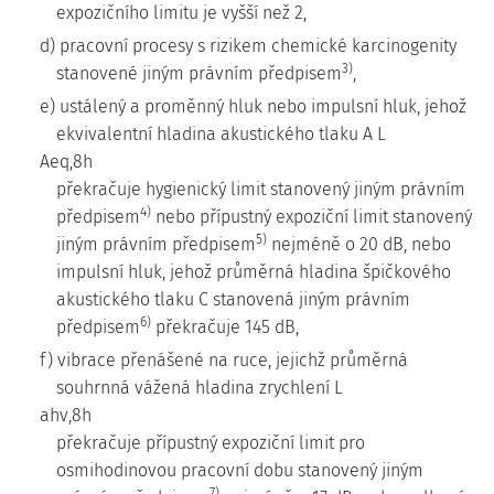
expozičního limitu je vyšší než 2,
d) pracovní procesy s rizikem chemické karcinogenity
3)
stanovené jiným právním předpisem
,
e) ustálený a proměnný hluk nebo impulsní hluk, jehož
ekvivalentní hladina akustického tlaku A L
Aeq,8h
překračuje hygienický limit stanovený jiným právním
4)
předpisem
nebo přípustný expoziční limit stanovený
5)
jiným právním předpisem
nejméně o 20 dB, nebo
impulsní hluk, jehož průměrná hladina špičkového
akustického tlaku C stanovená jiným právním
6)
předpisem
překračuje 145 dB,
f) vibrace přenášené na ruce, jejichž průměrná
souhrnná vážená hladina zrychlení L
ahv,8h
překračuje přípustný expoziční limit pro
osmihodinovou pracovní dobu stanovený jiným
7)