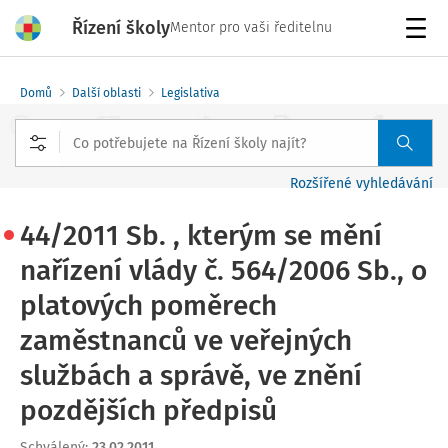
Řízení školy
Mentor pro vaši ředitelnu
Menu
Domů
Další oblasti
Legislativa
Rozšířené vyhledávání
44/2011 Sb. , kterým se mění
nařízení vlády č. 564/2006 Sb., o
platových poměrech
zaměstnanců ve veřejných
službách a správě, ve znění
pozdějších předpisů
Schválený
:
23.02.2011