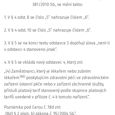
381/2010 Sb., se mění takto:
1. V § 4 odst. 8 se číslo „5“ nahrazuje číslem „6“.
2. V § 4 odst. 10 se číslo „5“ nahrazuje číslem „6“.
3. V § 5 se na konci textu odstavce 3 doplňují slova „není-li
v odstavci 4 stanoveno jinak“.
4. V § 5 se vkládá nový odstavec 4, který zní:
„(4) Zaměstnanci, který je lékařem nebo zubním
18d)
lékařem
poskytujícím zdravotní péči ve zdravotnickém
zařízení ústavní péče nebo v zařízení záchranné služby,
přísluší platový tarif stanovený podle stupnice platových
tarifů uvedené v příloze č. 4 k tomuto nařízení.“.
Poznámka pod čarou č. 18d zní:
„18d) § 2 písm. b) zákona č. 95/2004 Sb.“.