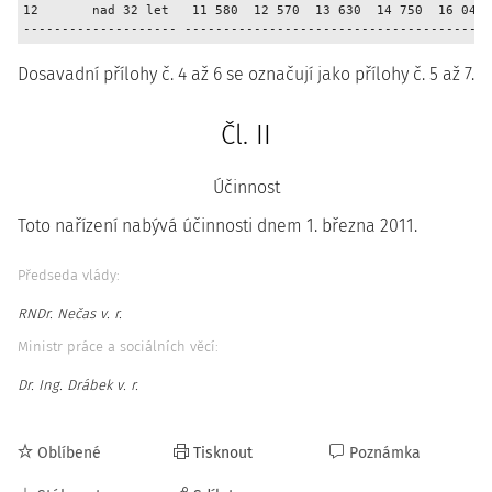
12       nad 32 let   11 580  12 570  13 630  14 750  16 040 
Dosavadní přílohy č. 4 až 6 se označují jako přílohy č. 5 až 7.
Čl. II
Účinnost
Toto nařízení nabývá účinnosti dnem 1. března 2011.
Předseda vlády:
RNDr. Nečas v. r.
Ministr práce a sociálních věcí:
Dr. Ing. Drábek v. r.
Oblíbené
Tisknout
Poznámka