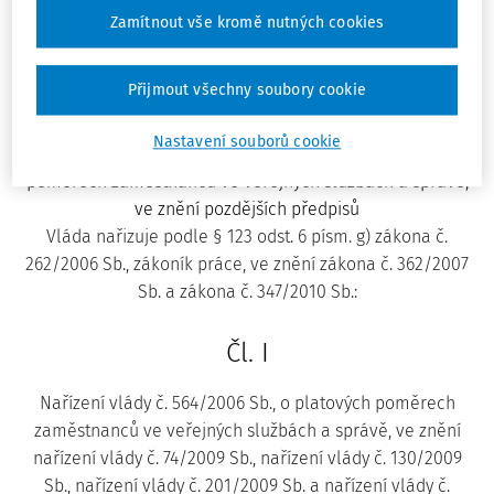
Zamítnout vše kromě nutných cookies
44/2011 Sb.
Přijmout všechny soubory cookie
NAŘÍZENÍ VLÁDY
ze dne 23. února 2011,
Nastavení souborů cookie
kterým se mění nařízení vlády č. 564/2006 Sb., o platových
poměrech zaměstnanců ve veřejných službách a správě,
ve znění pozdějších předpisů
Vláda nařizuje podle § 123 odst. 6 písm. g) zákona č.
262/2006 Sb., zákoník práce, ve znění zákona č. 362/2007
Sb. a zákona č. 347/2010 Sb.:
Čl. I
Nařízení vlády č. 564/2006 Sb., o platových poměrech
zaměstnanců ve veřejných službách a správě, ve znění
nařízení vlády č. 74/2009 Sb., nařízení vlády č. 130/2009
Sb., nařízení vlády č. 201/2009 Sb. a nařízení vlády č.