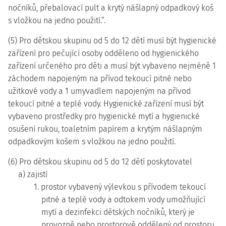
nočníků, přebalovací pult a krytý nášlapný odpadkový koš
s vložkou na jedno použití.“.
(5) Pro dětskou skupinu od 5 do 12 dětí musí být hygienické
zařízení pro pečující osoby odděleno od hygienického
zařízení určeného pro děti a musí být vybaveno nejméně 1
záchodem napojeným na přívod tekoucí pitné nebo
užitkové vody a 1 umyvadlem napojeným na přívod
tekoucí pitné a teplé vody. Hygienické zařízení musí být
vybaveno prostředky pro hygienické mytí a hygienické
osušení rukou, toaletním papírem a krytým nášlapným
odpadkovým košem s vložkou na jedno použití.
(6) Pro dětskou skupinu od 5 do 12 dětí poskytovatel
a) zajistí
1. prostor vybavený výlevkou s přívodem tekoucí
pitné a teplé vody a odtokem vody umožňující
mytí a dezinfekci dětských nočníků, který je
provozně nebo prostorově oddělený od prostoru