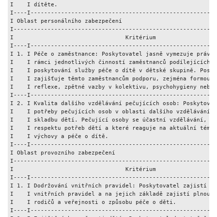
I    I dítěte.                                               
I----I-------------------------------------------------------
I Oblast personálního zabezpečení                            
I------------------------------------------------------------
I                                 Kritérium                  
I----I-------------------------------------------------------
I 1. I Péče o zaměstnance: Poskytovatel jasně vymezuje práva 
I    I rámci jednotlivých činností zaměstnanců podílejících s
I    I poskytování služby péče o dítě v dětské skupině. Posky
I    I zajišťuje těmto zaměstnancům podporu, zejména formou e
I    I reflexe, zpětné vazby v kolektivu, psychohygieny nebo 
I----I-------------------------------------------------------
I 2. I Kvalita dalšího vzdělávání pečujících osob: Poskytovat
I    I potřeby pečujících osob v oblasti dalšího vzdělávání s
I    I skladbu dětí. Pečující osoby se účastní vzdělávání, kt
I    I respektu potřeb dětí a které reaguje na aktuální témat
I    I výchovy a péče o dítě.                                
I----I-------------------------------------------------------
I Oblast provozního zabezpečení                              
I------------------------------------------------------------
I                                 Kritérium                  
I----I-------------------------------------------------------
I 1. I Dodržování vnitřních pravidel: Poskytovatel zajistí do
I    I vnitřních pravidel a na jejich základě zajistí plnou i
I    I rodičů a veřejnosti o způsobu péče o děti.            
I----I-------------------------------------------------------