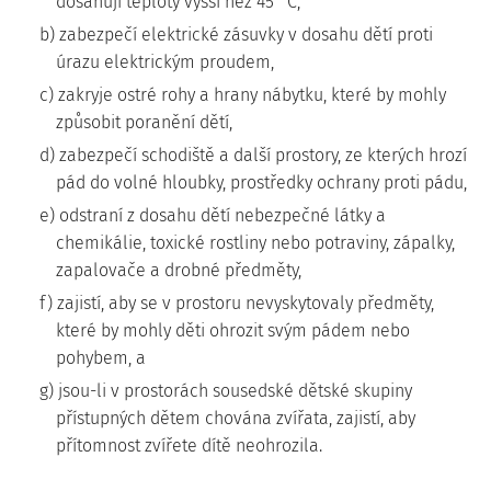
dosahují teploty vyšší než 45 °C,
b) zabezpečí elektrické zásuvky v dosahu dětí proti
úrazu elektrickým proudem,
c) zakryje ostré rohy a hrany nábytku, které by mohly
způsobit poranění dětí,
d) zabezpečí schodiště a další prostory, ze kterých hrozí
pád do volné hloubky, prostředky ochrany proti pádu,
e) odstraní z dosahu dětí nebezpečné látky a
chemikálie, toxické rostliny nebo potraviny, zápalky,
zapalovače a drobné předměty,
f) zajistí, aby se v prostoru nevyskytovaly předměty,
které by mohly děti ohrozit svým pádem nebo
pohybem, a
g) jsou-li v prostorách sousedské dětské skupiny
přístupných dětem chována zvířata, zajistí, aby
přítomnost zvířete dítě neohrozila.