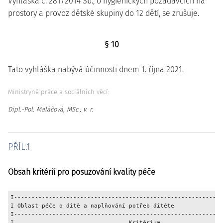
Vyhláška č. 281/2014 Sb., o hygienických požadavcích na
prostory a provoz dětské skupiny do 12 dětí, se zrušuje.
§ 10
Tato vyhláška nabývá účinnosti dnem 1. října 2021.
Ministryně práce a sociálních věcí:
Dipl.-Pol. Maláčová, MSc., v. r.
PŘÍL.1
Obsah kritérií pro posuzování kvality péče
I------------------------------------------------------------
I Oblast péče o dítě a naplňování potřeb dítěte              
I------------------------------------------------------------
I                                 Kritérium                  