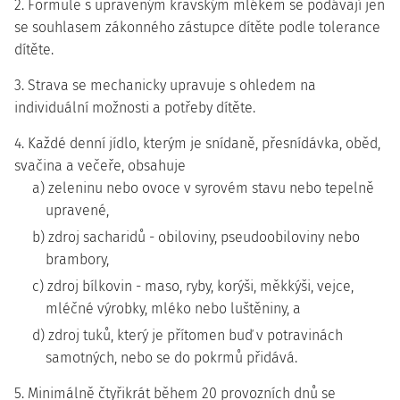
2. Formule s upraveným kravským mlékem se podávají jen
se souhlasem zákonného zástupce dítěte podle tolerance
dítěte.
3. Strava se mechanicky upravuje s ohledem na
individuální možnosti a potřeby dítěte.
4. Každé denní jídlo, kterým je snídaně, přesnídávka, oběd,
svačina a večeře, obsahuje
a) zeleninu nebo ovoce v syrovém stavu nebo tepelně
upravené,
b) zdroj sacharidů - obiloviny, pseudoobiloviny nebo
brambory,
c) zdroj bílkovin - maso, ryby, korýši, měkkýši, vejce,
mléčné výrobky, mléko nebo luštěniny, a
d) zdroj tuků, který je přítomen buď v potravinách
samotných, nebo se do pokrmů přidává.
5. Minimálně čtyřikrát během 20 provozních dnů se