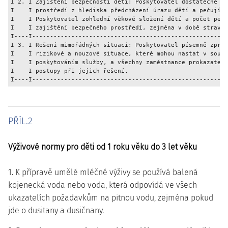
I 2. I Zajištění bezpečnosti dětí: Poskytovatel dostatečně za
I    I prostředí z hlediska předcházení úrazu dětí a pečující
I    I Poskytovatel zohlední věkové složení dětí a počet peču
I    I zajištění bezpečného prostředí, zejména v době stravov
I----I-------------------------------------------------------
I 3. I Řešení mimořádných situací: Poskytovatel písemně zprac
I    I rizikové a nouzové situace, které mohou nastat v souvi
I    I poskytováním služby, a všechny zaměstnance prokazateln
I    I postupy při jejich řešení.                            
PŘÍL.2
Výživové normy pro děti od 1 roku věku do 3 let věku
1. K přípravě umělé mléčné výživy se používá balená
kojenecká voda nebo voda, která odpovídá ve všech
ukazatelích požadavkům na pitnou vodu, zejména pokud
jde o dusitany a dusičnany.