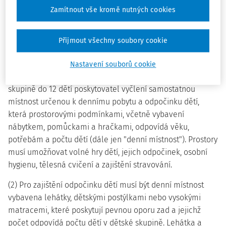
dětí nebo možnost pobytu a her dětí venku na dostupném
Zamítnout vše kromě nutných cookies
veřejném hřišti nebo v přírodě.
Přijmout všechny soubory cookie
§ 3
Nastavení souborů cookie
(1) Pro účely poskytování služby péče o dítě v dětské
skupině do 12 dětí poskytovatel vyčlení samostatnou
místnost určenou k dennímu pobytu a odpočinku dětí,
která prostorovými podmínkami, včetně vybavení
nábytkem, pomůckami a hračkami, odpovídá věku,
potřebám a počtu dětí (dále jen "denní místnost"). Prostory
musí umožňovat volné hry dětí, jejich odpočinek, osobní
hygienu, tělesná cvičení a zajištění stravování.
(2) Pro zajištění odpočinku dětí musí být denní místnost
vybavena lehátky, dětskými postýlkami nebo vysokými
matracemi, které poskytují pevnou oporu zad a jejichž
počet odpovídá počtu dětí v dětské skupině. Lehátka a