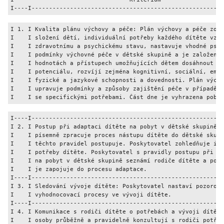
I----I-------------------------------------------------------
I 1. I Kvalita plánu výchovy a péče: Plán výchovy a péče zohl
I    I složení dětí, individuální potřeby každého dítěte vzhl
I    I zdravotnímu a psychickému stavu, nastavuje vhodné psyc
I    I podmínky výchovné péče v dětské skupině a je založen n
I    I hodnotách a přístupech umožňujících dětem dosáhnout je
I    I potenciálu, rozvíjí zejména kognitivní, sociální, emoc
I    I fyzické a jazykové schopnosti a dovednosti. Plán výcho
I    I upravuje podmínky a způsoby zajištění péče v případě p
I    I se specifickými potřebami. Část dne je vyhrazena pobyt
I----I-------------------------------------------------------
I 2. I Postup při adaptaci dítěte na pobyt v dětské skupině: 
I    I písemně zpracuje proces nástupu dítěte do dětské skupi
I    I těchto pravidel postupuje. Poskytovatel zohledňuje ind
I    I potřeby dítěte. Poskytovatel s pravidly postupu při ad
I    I na pobyt v dětské skupině seznámí rodiče dítěte a poku
I    I je zapojuje do procesu adaptace.                      
I----I-------------------------------------------------------
I 3. I Sledování vývoje dítěte: Poskytovatel nastaví pozorova
I    I vyhodnocovací procesy ve vývoji dítěte.               
I----I-------------------------------------------------------
I 4. I Komunikace s rodiči dítěte o potřebách a vývoji dítěte
I    I osoby průběžně a pravidelně konzultují s rodiči potřeb