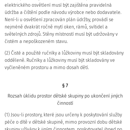
elektrického osvětlení musí být zajištěna pravidelná
údržba a čištění podle návodu výrobce nebo dodavatele.
Není-li u osvětlení zpracován plán údržby, provádí se
nejméně dvakrát ročně mytí oken, rámů, svítidel a
světelných zdrojů. Stěny místností musí být udržovány v
čistém a nepoškozeném stavu.
(2) Čisté a použité ručníky a lůžkoviny musí být skladovány
odděleně. Ručníky a lůžkoviny musí být skladovány ve
vyčleněném prostoru a mimo dosah dětí.
§ 7
Rozsah úklidu prostor dětské skupiny po ukončení jiných
činností
(1) Jsou-li prostory, které jsou určeny k poskytování služby
péče o dítě v dětské skupině, mimo provozní dobu dětské
skupiny užívány k jiným činnostem, poskytovatel ihned po