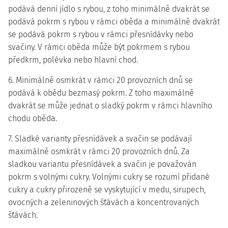
podává denní jídlo s rybou, z toho minimálně dvakrát se
podává pokrm s rybou v rámci oběda a minimálně dvakrát
se podává pokrm s rybou v rámci přesnídávky nebo
svačiny. V rámci oběda může být pokrmem s rybou
předkrm, polévka nebo hlavní chod.
6. Minimálně osmkrát v rámci 20 provozních dnů se
podává k obědu bezmasý pokrm. Z toho maximálně
dvakrát se může jednat o sladký pokrm v rámci hlavního
chodu oběda.
7. Sladké varianty přesnídávek a svačin se podávají
maximálně osmkrát v rámci 20 provozních dnů. Za
sladkou variantu přesnídávek a svačin je považován
pokrm s volnými cukry. Volnými cukry se rozumí přidané
cukry a cukry přirozeně se vyskytující v medu, sirupech,
ovocných a zeleninových šťávách a koncentrovaných
šťávách.