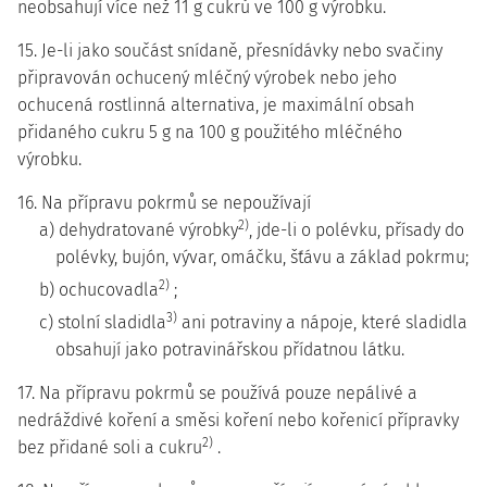
neobsahují více než 11 g cukrů ve 100 g výrobku.
15. Je-li jako součást snídaně, přesnídávky nebo svačiny
připravován ochucený mléčný výrobek nebo jeho
ochucená rostlinná alternativa, je maximální obsah
přidaného cukru 5 g na 100 g použitého mléčného
výrobku.
16. Na přípravu pokrmů se nepoužívají
2)
a) dehydratované výrobky
, jde-li o polévku, přísady do
polévky, bujón, vývar, omáčku, šťávu a základ pokrmu;
2)
b) ochucovadla
;
3)
c) stolní sladidla
ani potraviny a nápoje, které sladidla
obsahují jako potravinářskou přídatnou látku.
17. Na přípravu pokrmů se používá pouze nepálivé a
nedráždivé koření a směsi koření nebo kořenicí přípravky
2)
bez přidané soli a cukru
.