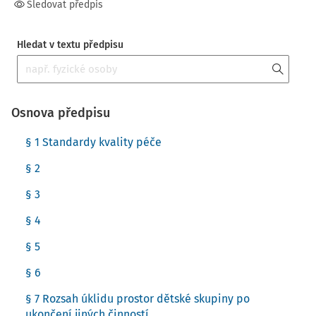
Sledovat předpis
Hledat v textu předpisu
Osnova předpisu
§ 1 Standardy kvality péče
§ 2
§ 3
§ 4
§ 5
§ 6
§ 7 Rozsah úklidu prostor dětské skupiny po
ukončení jiných činností