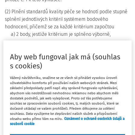
(2) Plnění standardů kvality péče se hodnotí podle stupně
splnění jednotlivých kritérií systémem bodového
hodnocení, přičemž se za každé kritérium započtou
a) 2 body, jestliže kritérium je splněno výborně,
b) 1 bod, jestliže kritérium je splněno dobře,
c) 0 bodů, jestliže kritérium není splněno.
Aby web fungoval jak má (souhlas
(3) Standardy kvality péče se považují za splněné, je-li za
s cookies)
každé kritérium započten alespoň 1 bod.
Vážený návštěvníku, snažíme se ze všech sil přinášet vysokou úroveň
uživatelského komfortu při používání našich webových stránek. Mezi
Provozní podmínky a hygienické požadavky na prostory a
základní předpoklady patří např. aby správně fungovalo vyhledávání,
provoz dětské skupiny do 12 dětí
abychom vás neobtěžovali nevhodnou reklamou nebo abychom měli
dostatek podnětů, jak web vylepšovat. Proto od Vás potřebujeme
souhlas se zpracováním souborů cookies, tj. malých souborů, které se
§ 2
dočasně ukládají ve vašem prohlížeči. Předem děkujeme za udělení
souhlasu. Data využijeme ke zlepšování našich služeb a přizpůsobení
obsahu webu přímo Vám na míru.
Oznámení o ochraně osobních údajů a
Poskytovatel zajistí pro dětskou skupinu do 12 dětí
souborů cookie
nezastavěnou plochu pozemku určenou pro pobyt a hry