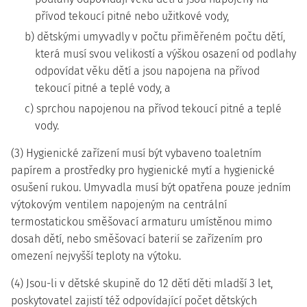
přívod tekoucí pitné nebo užitkové vody,
b) dětskými umyvadly v počtu přiměřeném počtu dětí,
která musí svou velikostí a výškou osazení od podlahy
odpovídat věku dětí a jsou napojena na přívod
tekoucí pitné a teplé vody, a
c) sprchou napojenou na přívod tekoucí pitné a teplé
vody.
(3) Hygienické zařízení musí být vybaveno toaletním
papírem a prostředky pro hygienické mytí a hygienické
osušení rukou. Umyvadla musí být opatřena pouze jedním
výtokovým ventilem napojeným na centrální
termostatickou směšovací armaturu umístěnou mimo
dosah dětí, nebo směšovací baterií se zařízením pro
omezení nejvyšší teploty na výtoku.
(4) Jsou-li v dětské skupině do 12 dětí děti mladší 3 let,
poskytovatel zajistí též odpovídající počet dětských