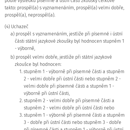
podle výsledků písemné a ústní části zkoušky celkově
takto: prospěl(a) s vyznamenáním, prospěl(a) velmi dobře,
prospěl(a), neprospěl(a).
(4) Uchazeč
a) prospěl s vyznamenáním, jestliže při písemné i ústní
části státní jazykové zkoušky byl hodnocen stupněm 1
- výborně,
b) prospěl velmi dobře, jestliže při státní jazykové
zkoušce byl hodnocen:
1. stupněm 1 - výborně při písemné části a stupněm
2 - velmi dobře při ústní části nebo stupněm 2 -
velmi dobře při písemné části a stupněm 1 -
výborně při ústní části,
2. stupněm 2 - velmi dobře při písemné části a
stupněm 2 - velmi dobře při ústní části nebo
3. stupněm 1 - výborně při písemné části a stupněm
3 - dobře při ústní části nebo stupněm 3 - dobře
při písemné části a stupněm 1 - výborně při ústní