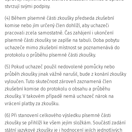
stvrzují svými podpisy.
(4) Během písemné části zkoušky předseda zkušební
komise nebo jím určený člen dohlíží, aby uchazeči
pracovali zcela samostatně. Čas zahájení i ukončení
písemné části zkoušky se zapíše na tabuli. Doba pobytu
uchazeče mimo zkušební místnost se poznamenává do
protokolu o průběhu písemné části zkoušky.
(5) Pokud uchazeč použil nedovolené pomůcky nebo
průběh zkoušky jinak vážně narušil, bude z konání zkoušky
vyloučen. Tuto skutečnost zároveň zaznamená člen
zkušební komise do protokolu o obsahu a průběhu
zkoušky. V takovém případě nemá uchazeč nárok na
vrácení platby za zkoušku.
(6) Při stanovení celkového výsledku písemné části
zkoušky se přihlíží ke všem jejím složkám. Součástí zadání
státní jazykové zkoušky je i hodnocení jejích jednotlivých