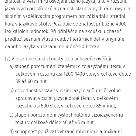
znalosti a větší míru osvojení cizího jazyka, a to v rozsahu
jazykových prostředků a znalostí stanovených rámcovým a
školním vzdělávacím programem pro základní a střední
kurz v jazykové škole. Požaduje se znalost přibližně 4000
lexikálních jednotek. Při přihlášce na zkoušku uchazeč
předloží seznam vlastní četby literárních děl v originále
daného jazyka v rozsahu nejméně 500 stran.
(2) V písemné části zkoušky se u uchazeče ověřuje
a) stupeň porozumění čtenému cizojazyčnému textu v
celkovém rozsahu asi 1200-1400 slov, v celkové délce
55 až 60 minut,
b) dovednost sestavit v cizím jazyce sdělení či volně
zpracovat v cizím jazyce dané téma v celkovém
rozsahu asi 500 slov, v celkové délce 85 minut,
c) stupeň porozumění vyslechnutému cizojazyčnému
textu v celkové délce 40 až 45 minut,
d) schopnost používat vybrané mluvnické a lexikální