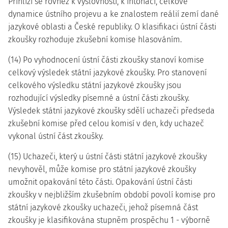
Přihlíží se rovněž k výslovnosti, k intonaci, celkové
dynamice ústního projevu a ke znalostem reálií zemí dané
jazykové oblasti a České republiky. O klasifikaci ústní části
zkoušky rozhoduje zkušební komise hlasováním.
(14) Po vyhodnocení ústní části zkoušky stanoví komise
celkový výsledek státní jazykové zkoušky. Pro stanovení
celkového výsledku státní jazykové zkoušky jsou
rozhodující výsledky písemné a ústní části zkoušky.
Výsledek státní jazykové zkoušky sdělí uchazeči předseda
zkušební komise před celou komisí v den, kdy uchazeč
vykonal ústní část zkoušky.
(15) Uchazeči, který u ústní části státní jazykové zkoušky
nevyhověl, může komise pro státní jazykové zkoušky
umožnit opakování této části. Opakování ústní části
zkoušky v nejbližším zkušebním období povolí komise pro
státní jazykové zkoušky uchazeči, jehož písemná část
zkoušky je klasifikována stupněm prospěchu 1 - výborně