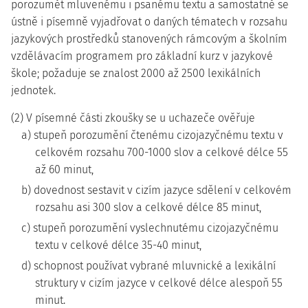
porozumět mluvenému i psanému textu a samostatně se
ústně i písemně vyjadřovat o daných tématech v rozsahu
jazykových prostředků stanovených rámcovým a školním
vzdělávacím programem pro základní kurz v jazykové
škole; požaduje se znalost 2000 až 2500 lexikálních
jednotek.
(2) V písemné části zkoušky se u uchazeče ověřuje
a) stupeň porozumění čtenému cizojazyčnému textu v
celkovém rozsahu 700-1000 slov a celkové délce 55
až 60 minut,
b) dovednost sestavit v cizím jazyce sdělení v celkovém
rozsahu asi 300 slov a celkové délce 85 minut,
c) stupeň porozumění vyslechnutému cizojazyčnému
textu v celkové délce 35-40 minut,
d) schopnost používat vybrané mluvnické a lexikální
struktury v cizím jazyce v celkové délce alespoň 55
minut.