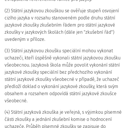
(2) Státní jazykovou zkouškou se ověřuje stupeň osvojení
cizího jazyka v rozsahu stanoveném podle druhu státní
jazykové zkoušky zkušebním řádem pro státní jazykové
zkoušky v jazykových školách (dále jen "zkušební řád")
uvedeným v příloze.
(3) Státní jazykovou zkoušku speciální mohou vykonat
uchazeči, kteří úspěšně vykonali státní jazykovou zkoušku
všeobecnou. Jazyková škola může povolit vykonání státní
jazykové zkoušky speciální bez předchozího vykonání
státní jazykové zkoušky všeobecné v případě, že uchazeč
předloží doklad o vykonání jazykové zkoušky, která svým
obsahem a rozsahem odpovídá státní jazykové zkoušce
všeobecné.
(4) Státní jazyková zkouška je veřejná, s výjimkou písemné
části zkoušky a jednání zkušební komise o hodnocení
uchazeče. Průběh písemné zkoušky se zapisuje do