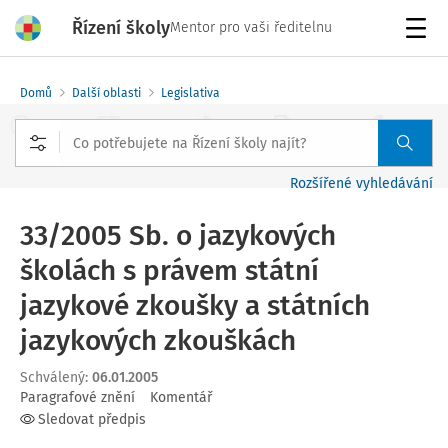
Řízení školy
Mentor pro vaši ředitelnu
Menu
Domů
Další oblasti
Legislativa
Rozšířené vyhledávání
33/2005 Sb. o jazykových
školách s právem státní
jazykové zkoušky a státních
jazykových zkouškách
Schválený
:
06.01.2005
Paragrafové znění
Komentář
Sledovat předpis