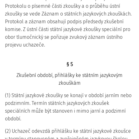
Protokolu o písemné části zkoušky a o průběhu ústní
zkoušky se vede Záznam o státních jazykových zkouškách.
Protokol a záznam obsahují podpis předsedy zkušební
komise. Z ústní části státní jazykové zkoušky speciální pro
obor tlumočnický se pořizuje zvukový záznam ústního
projevu uchazeče.
§ 5
Zkušební období, přihlášky ke státním jazykovým
zkouškám
(1) Státní jazykové zkoušky se konají v období jarním nebo
podzimním. Termín státních jazykových zkoušek
speciálních může být stanoven i mimo jarní a podzimní
období.
(2) Uchazeč odevzdá přihlášku ke státní jazykové zkoušce
v termínu stanoveném a zveřejněném jazykovou školou.