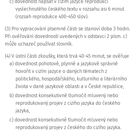
c) dovednost napsat v cizím jazyce reprodukci
vyslechnutého českého textu v rozsahu asi 6 minut
(rozsah reprodukce 400-450 slov).
(3) Pro vypracování písemné části se stanoví doba 3 hodin.
Při ověřování dovedností uvedených v odstavci 2 písm. c)
může uchazeč používat slovník.
(4) V ústní části zkoušky, která trvá 40-45 minut, se ověřuje
a) dovednost pohotově, plynně a jazykově správně
hovořit v cizím jazyce o daných tématech z
politického, hospodářského, kulturního a literárního
života v dané jazykové oblasti a v České republice,
b) dovednost konsekutivně tlumočit mluvený nebo
reprodukovaný projev z cizího jazyka do českého
jazyka,
c) dovednost konsekutivně tlumočit mluvený nebo
reprodukovaný projev z českého do cizího jazyka.