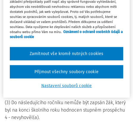
postupuje obdobně jako při organizaci školního roku v
základní předpoklady patří např. aby správně fungovalo vyhledávání,
abychom vás neobtěžovali nevhodnou reklamou nebo abychom měli
základních a středních školách.
dostatek podnětů, jak web vylepšovat. Proto od Vás potřebujeme
souhlas se zpracováním souborů cookies, tj. malých souborů, které se
dočasně ukládají ve vašem prohlížeči. Předem děkujeme za udělení
§ 2
souhlasu. Data využijeme ke zlepšování našich služeb a přizpůsobení
obsahu webu přímo Vám na míru.
Oznámení o ochraně osobních údajů a
Hodnocení výsledků vzdělávání v jazykové škole
souborů cookie
(1) Jazyková škola hodnotí výsledky vzdělávání žáků
Zamítnout vše kromě nutných cookies
nejméně dvakrát za školní rok a s tímto hodnocením žáka
seznámí. Žákovi na jeho žádost vydá jazyková škola
osvědčení o úspěšném zakončení kurzu.
Přijmout všechny soubory cookie
(2) Prospěch žáků se hodnotí čtyřmi stupni: 1 - výborně, 2 -
Nastavení souborů cookie
velmi dobře, 3 - dobře, 4 - nevyhověl(a).
(3) Do následujícího ročníku nemůže být zapsán žák, který
byl na konci školního roku hodnocen stupněm prospěchu
4 - nevyhověl(a).