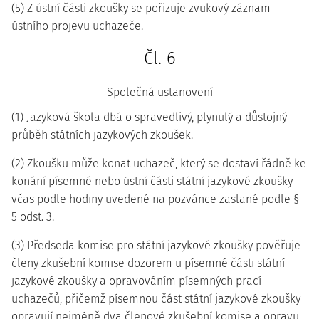
(5) Z ústní části zkoušky se pořizuje zvukový záznam
ústního projevu uchazeče.
Čl. 6
Společná ustanovení
(1) Jazyková škola dbá o spravedlivý, plynulý a důstojný
průběh státních jazykových zkoušek.
(2) Zkoušku může konat uchazeč, který se dostaví řádně ke
konání písemné nebo ústní části státní jazykové zkoušky
včas podle hodiny uvedené na pozvánce zaslané podle §
5 odst. 3.
(3) Předseda komise pro státní jazykové zkoušky pověřuje
členy zkušební komise dozorem u písemné části státní
jazykové zkoušky a opravováním písemných prací
uchazečů, přičemž písemnou část státní jazykové zkoušky
opravují nejméně dva členové zkušební komise a opravu