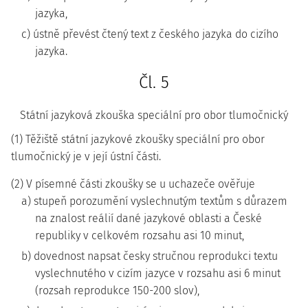
jazyka,
c) ústně převést čtený text z českého jazyka do cizího
jazyka.
Čl. 5
Státní jazyková zkouška speciální pro obor tlumočnický
(1) Těžiště státní jazykové zkoušky speciální pro obor
tlumočnický je v její ústní části.
(2) V písemné části zkoušky se u uchazeče ověřuje
a) stupeň porozumění vyslechnutým textům s důrazem
na znalost reálií dané jazykové oblasti a České
republiky v celkovém rozsahu asi 10 minut,
b) dovednost napsat česky stručnou reprodukci textu
vyslechnutého v cizím jazyce v rozsahu asi 6 minut
(rozsah reprodukce 150-200 slov),