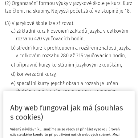
(2) Organizační formou výuky v jazykové škole je kurz. Kurz
lze členit na skupiny. Nejvyšší počet žáků ve skupině je 18.
(3) V jazykové škole lze zřizovat
a) základní kurz k osvojení základů jazyka v celkovém
rozsahu 420 vyučovacích hodin,
b) střední kurz k prohloubení a rozšíření znalostí jazyka
v celkovém rozsahu 280 až 315 vyučovacích hodin,
c) přípravné kurzy ke státním jazykovým zkouškám,
d) konverzační kurzy,
e) speciální kurzy, jejichž obsah a rozsah je určen
školním vzdělávacím programem stanoveným
jazykovou školou.
Aby web fungoval jak má (souhlas
(4) Jazyková škola stanoví a zveřejňuje nabídku kurzů,
s cookies)
kritéria pro přijetí a termíny zápisu do jednotlivých kurzů.
Vážený návštěvníku, snažíme se ze všech sil přinášet vysokou úroveň
(5) Při organizaci školního roku v jazykové škole se
uživatelského komfortu při používání našich webových stránek. Mezi