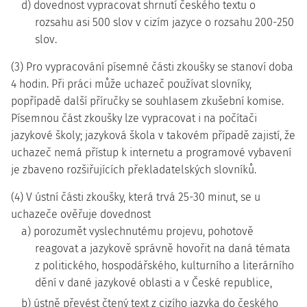
d) dovednost vypracovat shrnutí českého textu o
rozsahu asi 500 slov v cizím jazyce o rozsahu 200-250
slov.
(3) Pro vypracování písemné části zkoušky se stanoví doba
4 hodin. Při práci může uchazeč používat slovníky,
popřípadě další příručky se souhlasem zkušební komise.
Písemnou část zkoušky lze vypracovat i na počítači
jazykové školy; jazyková škola v takovém případě zajistí, že
uchazeč nemá přístup k internetu a programové vybavení
je zbaveno rozšiřujících překladatelských slovníků.
(4) V ústní části zkoušky, která trvá 25-30 minut, se u
uchazeče ověřuje dovednost
a) porozumět vyslechnutému projevu, pohotově
reagovat a jazykově správně hovořit na daná témata
z politického, hospodářského, kulturního a literárního
dění v dané jazykové oblasti a v České republice,
b) ústně převést čtený text z cizího jazyka do českého