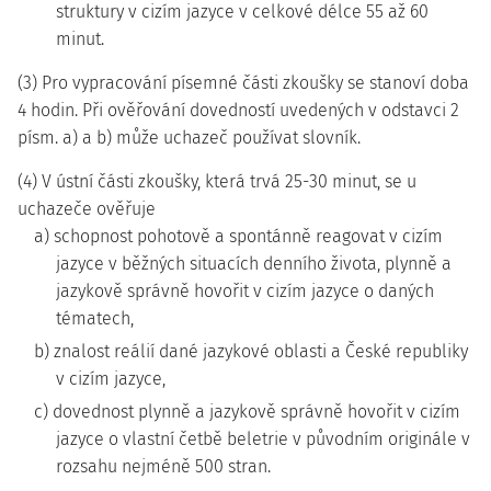
struktury v cizím jazyce v celkové délce 55 až 60
minut.
(3) Pro vypracování písemné části zkoušky se stanoví doba
4 hodin. Při ověřování dovedností uvedených v odstavci 2
písm. a) a b) může uchazeč používat slovník.
(4) V ústní části zkoušky, která trvá 25-30 minut, se u
uchazeče ověřuje
a) schopnost pohotově a spontánně reagovat v cizím
jazyce v běžných situacích denního života, plynně a
jazykově správně hovořit v cizím jazyce o daných
tématech,
b) znalost reálií dané jazykové oblasti a České republiky
v cizím jazyce,
c) dovednost plynně a jazykově správně hovořit v cizím
jazyce o vlastní četbě beletrie v původním originále v
rozsahu nejméně 500 stran.