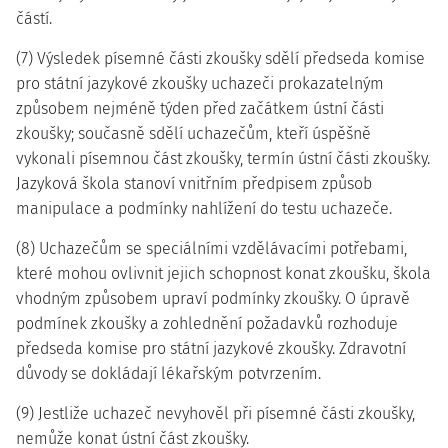
částí.
(7) Výsledek písemné části zkoušky sdělí předseda komise
pro státní jazykové zkoušky uchazeči prokazatelným
způsobem nejméně týden před začátkem ústní části
zkoušky; současně sdělí uchazečům, kteří úspěšně
vykonali písemnou část zkoušky, termín ústní části zkoušky.
Jazyková škola stanoví vnitřním předpisem způsob
manipulace a podmínky nahlížení do testu uchazeče.
(8) Uchazečům se speciálními vzdělávacími potřebami,
které mohou ovlivnit jejich schopnost konat zkoušku, škola
vhodným způsobem upraví podmínky zkoušky. O úpravě
podmínek zkoušky a zohlednění požadavků rozhoduje
předseda komise pro státní jazykové zkoušky. Zdravotní
důvody se dokládají lékařským potvrzením.
(9) Jestliže uchazeč nevyhověl při písemné části zkoušky,
nemůže konat ústní část zkoušky.