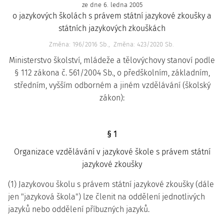
ze dne 6. ledna 2005
o jazykových školách s právem státní jazykové zkoušky a
státních jazykových zkouškách
Změna: 196/2016 Sb.
Změna: 423/2020 Sb.
Ministerstvo školství, mládeže a tělovýchovy stanoví podle
§ 112 zákona č. 561/2004 Sb., o předškolním, základním,
středním, vyšším odborném a jiném vzdělávání (školský
zákon):
§ 1
Organizace vzdělávání v jazykové škole s právem státní
jazykové zkoušky
(1) Jazykovou školu s právem státní jazykové zkoušky (dále
jen "jazyková škola") lze členit na oddělení jednotlivých
jazyků nebo oddělení příbuzných jazyků.