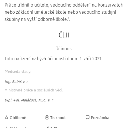
Práce třídního učitele, vedoucího oddělení na konzervatoři
nebo základní umělecké škole nebo vedoucího studijní
skupiny na vyšší odborné škole.".
Čl.II
Účinnost
Toto nařízení nabývá účinnosti dnem 1. září 2021.
Předseda vlády:
Ing. Babiš v. r.
Ministryně práce a sociálních věcí:
Dipl.-Pol. Maláčová, MSc., v. r.
Oblíbené
Tisknout
Poznámka