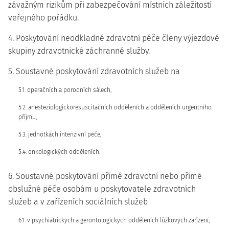
závažným rizikům při zabezpečování místních záležitostí
veřejného pořádku.
4. Poskytování neodkladné zdravotní péče členy výjezdové
skupiny zdravotnické záchranné služby.
5. Soustavné poskytování zdravotních služeb na
5.1. operačních a porodních sálech,
5.2. anesteziologickoresuscitačních odděleních a odděleních urgentního
příjmu,
5.3. jednotkách intenzivní péče,
5.4. onkologických odděleních.
6. Soustavné poskytování přímé zdravotní nebo přímé
obslužné péče osobám u poskytovatele zdravotních
služeb a v zařízeních sociálních služeb
6.1. v psychiatrických a gerontologických odděleních lůžkových zařízení,