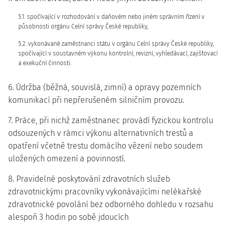
5.1. spočívající v rozhodování v daňovém nebo jiném správním řízení v
působnosti orgánu Celní správy České republiky,
5.2. vykonávané zaměstnanci státu v orgánu Celní správy České republiky,
spočívající v soustavném výkonu kontrolní, revizní, vyhledávací, zajišťovací
a exekuční činnosti.
6. Údržba (běžná, souvislá, zimní) a opravy pozemních
komunikací při nepřerušeném silničním provozu.
7. Práce, při nichž zaměstnanec provádí fyzickou kontrolu
odsouzených v rámci výkonu alternativních trestů a
opatření včetně trestu domácího vězení nebo soudem
uložených omezení a povinností.
8. Pravidelné poskytování zdravotních služeb
zdravotnickými pracovníky vykonávajícími nelékařské
zdravotnické povolání bez odborného dohledu v rozsahu
alespoň 3 hodin po sobě jdoucích