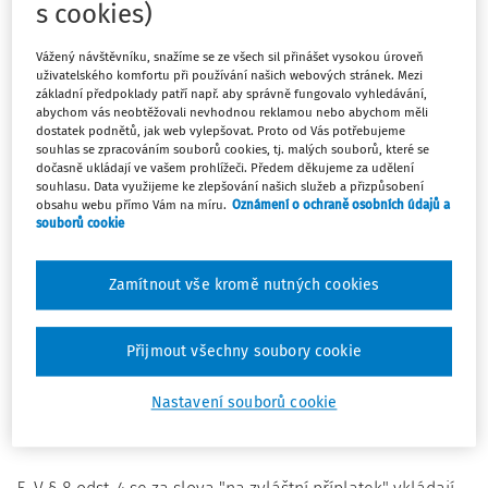
s cookies)
1. V § 8 se za odstavec 2 vkládá nový odstavec 3, který zní:
Vážený návštěvníku, snažíme se ze všech sil přinášet vysokou úroveň
uživatelského komfortu při používání našich webových stránek. Mezi
"(3) Výše zvláštního příplatku pedagogického pracovníka
základní předpoklady patří např. aby správně fungovalo vyhledávání,
abychom vás neobtěžovali nevhodnou reklamou nebo abychom měli
ve skupině prací třídního učitele činí měsíčně 1 500 až 3
dostatek podnětů, jak web vylepšovat. Proto od Vás potřebujeme
000 Kč.".
souhlas se zpracováním souborů cookies, tj. malých souborů, které se
dočasně ukládají ve vašem prohlížeči. Předem děkujeme za udělení
Dosavadní odstavec 3 se označuje jako odstavec 4.
souhlasu. Data využijeme ke zlepšování našich služeb a přizpůsobení
obsahu webu přímo Vám na míru.
Oznámení o ochraně osobních údajů a
souborů cookie
2. V § 8 odst. 4 se za slova "jeden zvláštní příplatek"
vkládají slova "podle odstavce 2".
Zamítnout vše kromě nutných cookies
3. V § 8 odst. 4 se za text "I. až V." vkládají slova "a podle
odstavce 3".
Přijmout všechny soubory cookie
Nastavení souborů cookie
4. V § 8 odst. 4 se za slova "s výjimkou zvláštního příplatku"
vkládají slova "podle odstavce 2".