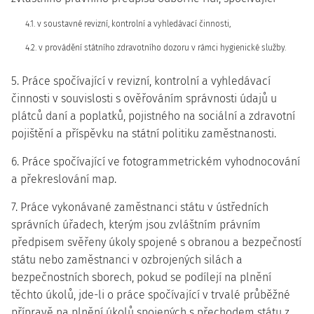
4.1. v soustavné revizní, kontrolní a vyhledávací činnosti,
4.2. v provádění státního zdravotního dozoru v rámci hygienické služby.
5. Práce spočívající v revizní, kontrolní a vyhledávací
činnosti v souvislosti s ověřováním správnosti údajů u
plátců daní a poplatků, pojistného na sociální a zdravotní
pojištění a příspěvku na státní politiku zaměstnanosti.
6. Práce spočívající ve fotogrammetrickém vyhodnocování
a překreslování map.
7. Práce vykonávané zaměstnanci státu v ústředních
správních úřadech, kterým jsou zvláštním právním
předpisem svěřeny úkoly spojené s obranou a bezpečností
státu nebo zaměstnanci v ozbrojených silách a
bezpečnostních sborech, pokud se podílejí na plnění
těchto úkolů, jde-li o práce spočívající v trvalé průběžné
přípravě na plnění úkolů spojených s přechodem státu z