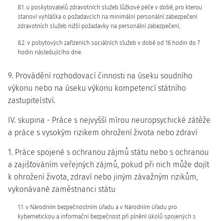
8.1. u poskytovatelů zdravotních služeb lůžkové péče v době, pro kterou
stanoví vyhláška o požadavcích na minimální personální zabezpečení
zdravotních služeb nižší požadavky na personální zabezpečení,
8.2. v pobytových zařízeních sociálních služeb v době od 16 hodin do 7
hodin následujícího dne.
9. Provádění rozhodovací činnosti na úseku soudního
výkonu nebo na úseku výkonu kompetencí státního
zastupitelství.
IV. skupina - Práce s nejvyšší mírou neuropsychické zátěže
a práce s vysokým rizikem ohrožení života nebo zdraví
1. Práce spojené s ochranou zájmů státu nebo s ochranou
a zajišťováním veřejných zájmů, pokud při nich může dojít
k ohrožení života, zdraví nebo jiným závažným rizikům,
vykonávané zaměstnanci státu
1.1. v Národním bezpečnostním úřadu a v Národním úřadu pro
kybernetickou a informační bezpečnost při plnění úkolů spojených s