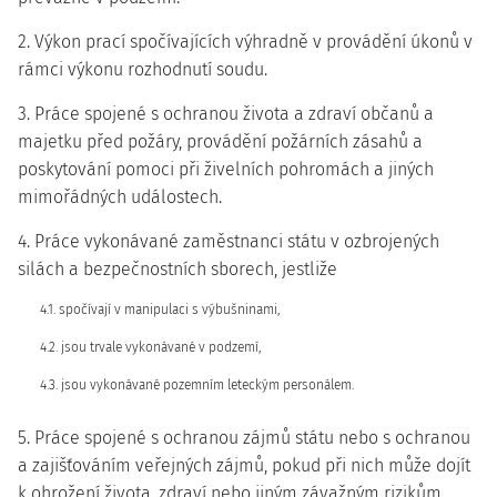
2. Výkon prací spočívajících výhradně v provádění úkonů v
rámci výkonu rozhodnutí soudu.
3. Práce spojené s ochranou života a zdraví občanů a
majetku před požáry, provádění požárních zásahů a
poskytování pomoci při živelních pohromách a jiných
mimořádných událostech.
4. Práce vykonávané zaměstnanci státu v ozbrojených
silách a bezpečnostních sborech, jestliže
4.1. spočívají v manipulaci s výbušninami,
4.2. jsou trvale vykonávané v podzemí,
4.3. jsou vykonávané pozemním leteckým personálem.
5. Práce spojené s ochranou zájmů státu nebo s ochranou
a zajišťováním veřejných zájmů, pokud při nich může dojít
k ohrožení života, zdraví nebo jiným závažným rizikům