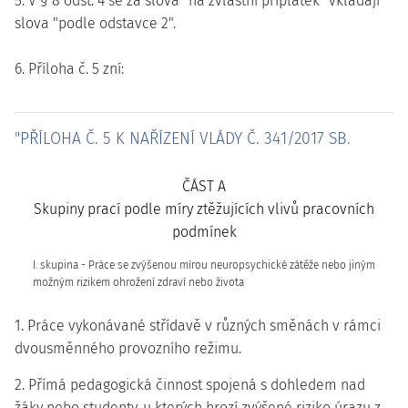
5. V § 8 odst. 4 se za slova "na zvláštní příplatek" vkládají
slova "podle odstavce 2".
6. Příloha č. 5 zní:
"PŘÍLOHA Č. 5 K NAŘÍZENÍ VLÁDY Č. 341/2017 SB.
ČÁST A
Skupiny prací podle míry ztěžujících vlivů pracovních
podmínek
I. skupina - Práce se zvýšenou mírou neuropsychické zátěže nebo jiným
možným rizikem ohrožení zdraví nebo života
1. Práce vykonávané střídavě v různých směnách v rámci
dvousměnného provozního režimu.
2. Přímá pedagogická činnost spojená s dohledem nad
žáky nebo studenty, u kterých hrozí zvýšené riziko úrazu z