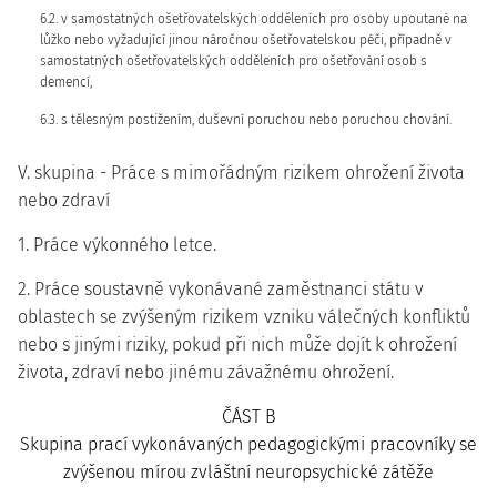
6.2. v samostatných ošetřovatelských odděleních pro osoby upoutané na
lůžko nebo vyžadující jinou náročnou ošetřovatelskou péči, případně v
samostatných ošetřovatelských odděleních pro ošetřování osob s
demencí,
6.3. s tělesným postižením, duševní poruchou nebo poruchou chování.
V. skupina - Práce s mimořádným rizikem ohrožení života
nebo zdraví
1. Práce výkonného letce.
2. Práce soustavně vykonávané zaměstnanci státu v
oblastech se zvýšeným rizikem vzniku válečných konfliktů
nebo s jinými riziky, pokud při nich může dojít k ohrožení
života, zdraví nebo jinému závažnému ohrožení.
ČÁST B
Skupina prací vykonávaných pedagogickými pracovníky se
zvýšenou mírou zvláštní neuropsychické zátěže