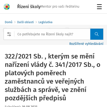
Řízení školy
Mentor pro vaši ředitelnu
Menu
Domů
Další oblasti
Legislativa
Rozšířené vyhledávání
322/2021 Sb. , kterým se mění
nařízení vlády č. 341/2017 Sb., o
platových poměrech
zaměstnanců ve veřejných
službách a správě, ve znění
pozdějších předpisů
Schválený
:
16.08.2021