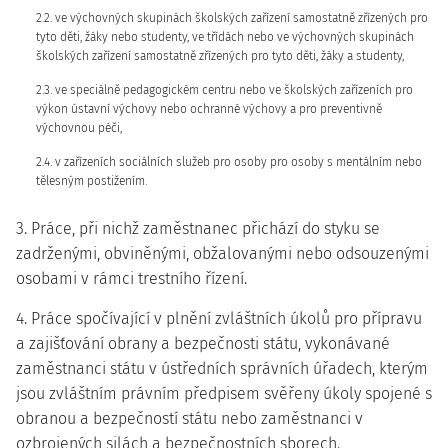
2.2. ve výchovných skupinách školských zařízení samostatně zřízených pro
tyto děti, žáky nebo studenty, ve třídách nebo ve výchovných skupinách
školských zařízení samostatně zřízených pro tyto děti, žáky a studenty,
2.3. ve speciálně pedagogickém centru nebo ve školských zařízeních pro
výkon ústavní výchovy nebo ochranné výchovy a pro preventivně
výchovnou péči,
2.4. v zařízeních sociálních služeb pro osoby pro osoby s mentálním nebo
tělesným postižením.
3. Práce, při nichž zaměstnanec přichází do styku se
zadrženými, obviněnými, obžalovanými nebo odsouzenými
osobami v rámci trestního řízení.
4. Práce spočívající v plnění zvláštních úkolů pro přípravu
a zajišťování obrany a bezpečnosti státu, vykonávané
zaměstnanci státu v ústředních správních úřadech, kterým
jsou zvláštním právním předpisem svěřeny úkoly spojené s
obranou a bezpečností státu nebo zaměstnanci v
ozbrojených silách a bezpečnostních sborech.