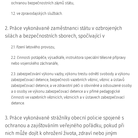
ochranou bezpečnostních zájmů státu,
1.2. ve zpravodajských službách.
2. Práce vykonávané zaměstnanci státu v ozbrojených
silách a bezpečnostních sborech, spočívající v
2.1. řízení letového provozu,
2.2. činnosti potápěče, výsadkáře, instruktora speciální tělesné přípravy
nebo vojenského záchranáře,
2.3. zabezpečování výkonu vazby, výkonu trestu odnětí svobody a výkonu
zabezpečovací detence, bezpečnosti vazebních věznic, věznic a ústavů
zabezpečovací detence, a ve zdravotní péči o obviněné a odsouzené osoby
a o osoby ve výkonu zabezpečovací detence a v přímé pedagogické
činnosti ve vazebních věznicích, věznicích a v ústavech zabezpečovací
detence.
3. Práce vykonávané strážníky obecní policie spojené s
ochranou a zajišťováním veřejného pořádku, pokud při
nich může dojít k ohrožení života, zdraví nebo jiným