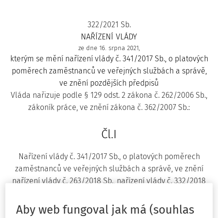
322/2021 Sb.
NAŘÍZENÍ VLÁDY
ze dne 16. srpna 2021,
kterým se mění nařízení vlády č. 341/2017 Sb., o platových
poměrech zaměstnanců ve veřejných službách a správě,
ve znění pozdějších předpisů
Vláda nařizuje podle § 129 odst. 2 zákona č. 262/2006 Sb.,
zákoník práce, ve znění zákona č. 362/2007 Sb.:
Čl.I
Nařízení vlády č. 341/2017 Sb., o platových poměrech
zaměstnanců ve veřejných službách a správě, ve znění
nařízení vlády č. 263/2018 Sb., nařízení vlády č. 332/2018
Sb., nařízení vlády č. 158/2019 Sb., nařízení vlády č.
300/2019 Sb. a nařízení vlády č. 603/2020 Sb., se mění
Aby web fungoval jak má (souhlas
takto: