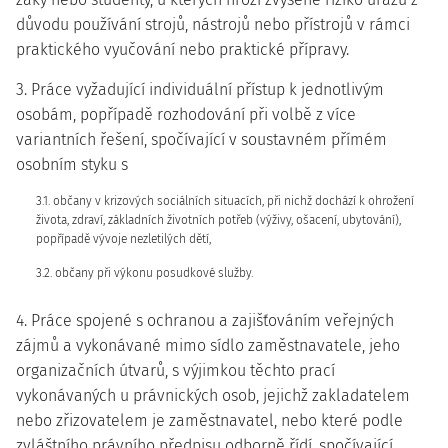
důvodu používání strojů, nástrojů nebo přístrojů v rámci
praktického vyučování nebo praktické přípravy.
3. Práce vyžadující individuální přístup k jednotlivým
osobám, popřípadě rozhodování při volbě z více
variantních řešení, spočívající v soustavném přímém
osobním styku s
3.1. občany v krizových sociálních situacích, při nichž dochází k ohrožení
života, zdraví, základních životních potřeb (výživy, ošacení, ubytování),
popřípadě vývoje nezletilých dětí,
3.2. občany při výkonu posudkové služby.
4. Práce spojené s ochranou a zajišťováním veřejných
zájmů a vykonávané mimo sídlo zaměstnavatele, jeho
organizačních útvarů, s výjimkou těchto prací
vykonávaných u právnických osob, jejichž zakladatelem
nebo zřizovatelem je zaměstnavatel, nebo které podle
zvláštního právního předpisu odborně řídí, spočívající