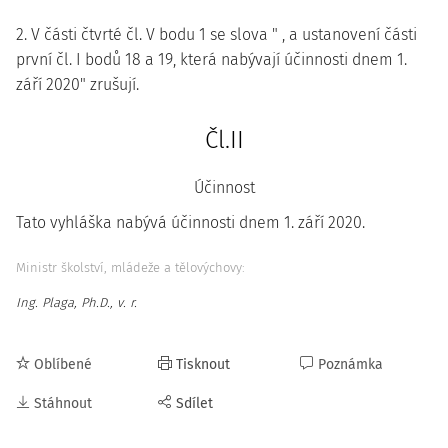
2. V části čtvrté čl. V bodu 1 se slova " , a ustanovení části
první čl. I bodů 18 a 19, která nabývají účinnosti dnem 1.
září 2020" zrušují.
Čl.II
Účinnost
Tato vyhláška nabývá účinnosti dnem 1. září 2020.
Ministr školství, mládeže a tělovýchovy:
Ing. Plaga, Ph.D., v. r.
Oblíbené
Tisknout
Poznámka
Stáhnout
Sdílet