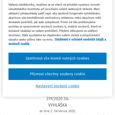
Vážený návštěvníku, snažíme se ze všech sil přinášet vysokou úroveň
Schválený
:
02.07.2020
uživatelského komfortu při používání našich webových stránek. Mezi
Platný od
:
01.09.2020
základní předpoklady patří např. aby správně fungovalo vyhledávání,
abychom vás neobtěžovali nevhodnou reklamou nebo abychom měli
Paragrafové znění
dostatek podnětů, jak web vylepšovat. Proto od Vás potřebujeme
Sledovat předpis
souhlas se zpracováním souborů cookies, tj. malých souborů, které se
dočasně ukládají ve vašem prohlížeči. Předem děkujeme za udělení
souhlasu. Data využijeme ke zlepšování našich služeb a přizpůsobení
Hledat v textu předpisu
obsahu webu přímo Vám na míru.
Oznámení o ochraně osobních údajů a
souborů cookie
Zamítnout vše kromě nutných cookies
Platný od
:
01.09.2020
Přijmout všechny soubory cookie
Nastavení souborů cookie
319/2020 Sb.
VYHLÁŠKA
ze dne 2. července 2020,