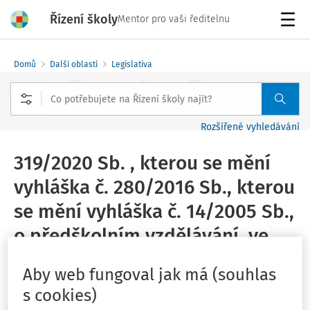
Řízení školy
Mentor pro vaši ředitelnu
Menu
Domů
Další oblasti
Legislativa
Rozšířené vyhledávání
319/2020 Sb. , kterou se mění
vyhláška č. 280/2016 Sb., kterou
se mění vyhláška č. 14/2005 Sb.,
o předškolním vzdělávání, ve
znění pozdějších předpisů, a
Aby web fungoval jak má (souhlas
některé další vyhlášky, ve znění
s cookies)
pozdějších předpisů