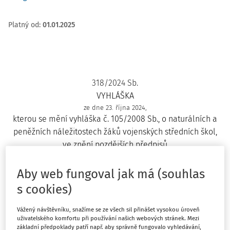
Platný od
:
01.01.2025
318/2024 Sb.
VYHLÁŠKA
ze dne 23. října 2024,
kterou se mění vyhláška č. 105/2008 Sb., o naturálních a
peněžních náležitostech žáků vojenských středních škol,
ve znění pozdějších předpisů
Ministerstvo obrany stanoví podle § 166 zákona č. 221/1999
Sb., o vojácích z povolání:
Aby web fungoval jak má (souhlas
s cookies)
Čl.I
Vážený návštěvníku, snažíme se ze všech sil přinášet vysokou úroveň
uživatelského komfortu při používání našich webových stránek. Mezi
Vyhláška č. 105/2008 Sb., o naturálních a peněžních
základní předpoklady patří např. aby správně fungovalo vyhledávání,