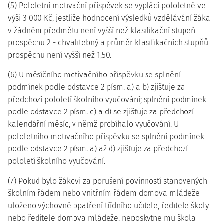
(5) Pololetní motivační příspěvek se vyplácí pololetně ve
výši 3 000 Kč, jestliže hodnocení výsledků vzdělávání žáka
v žádném předmětu není vyšší než klasifikační stupeň
prospěchu 2 - chvalitebný a průměr klasifikačních stupňů
prospěchu není vyšší než 1,50.
(6) U měsíčního motivačního příspěvku se splnění
podmínek podle odstavce 2 písm. a) a b) zjišťuje za
předchozí pololetí školního vyučování; splnění podmínek
podle odstavce 2 písm. c) a d) se zjišťuje za předchozí
kalendářní měsíc, v němž probíhalo vyučování. U
pololetního motivačního příspěvku se splnění podmínek
podle odstavce 2 písm. a) až d) zjišťuje za předchozí
pololetí školního vyučování.
(7) Pokud bylo žákovi za porušení povinností stanovených
školním řádem nebo vnitřním řádem domova mládeže
uloženo výchovné opatření třídního učitele, ředitele školy
nebo ředitele domova mládeže, neposkytne mu škola