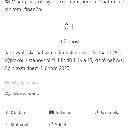
18. V nadpisu přílohy č. 2 se slovo „peněžní“ nahrazuje
slovem „finanční“.
Čl.II
Účinnost
Tato vyhláška nabývá účinnosti dnem 1. ledna 2025, s
výjimkou ustanovení čl. I bodů 1, 14 a 15, které nabývají
účinnosti dnem 1. února 2025.
Ministryně obrany:
Mgr. Černochová v. r.
Oblíbené
Tisknout
Poznámka
Stáhnout
Sdílet