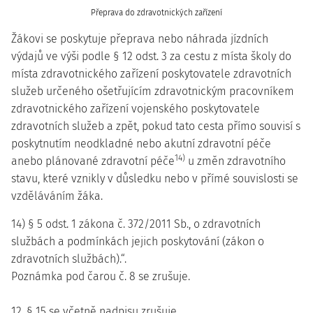
Přeprava do zdravotnických zařízení
Žákovi se poskytuje přeprava nebo náhrada jízdních
výdajů ve výši podle § 12 odst. 3 za cestu z místa školy do
místa zdravotnického zařízení poskytovatele zdravotních
služeb určeného ošetřujícím zdravotnickým pracovníkem
zdravotnického zařízení vojenského poskytovatele
zdravotních služeb a zpět, pokud tato cesta přímo souvisí s
poskytnutím neodkladné nebo akutní zdravotní péče
14)
anebo plánované zdravotní péče
u změn zdravotního
stavu, které vznikly v důsledku nebo v přímé souvislosti se
vzděláváním žáka.
14) § 5 odst. 1 zákona č. 372/2011 Sb., o zdravotních
službách a podmínkách jejich poskytování (zákon o
zdravotních službách).“.
Poznámka pod čarou č. 8 se zrušuje.
12. § 15 se včetně nadpisu zrušuje.