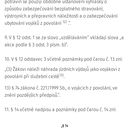
potravin se použijí obdobně ustanovení vyhlášky o
způsobu zabezpečování bezplatného stravování,
výstrojních a přepravních náležitostí a o zabezpečování
12)
ubytování vojáků z povolání
.“.
9. V § 12 odst. 1 se za slovo „vzděláváním“ vkládají slova „a
akce podle § 3 odst. 3 písm. b)“.
10. V § 12 odstavec 3 včetně poznámky pod čarou č. 13 zní:
„(3) Žákovi náleží náhrada jízdních výdajů jako vojákovi z
13)
povolání při služební cestě
.
13) § 74 zákona č. 221/1999 Sb., o vojácích z povolání, ve
znění pozdějších předpisů.“.
11. § 14 včetně nadpisu a poznámky pod čarou č. 14 zní:
„§ 14