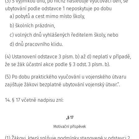
(3) S výjimkou dnů, po nichž následuje vyučovací den, se
ubytování podle odstavce 1 neposkytuje po dobu
a) pobytů a cest mimo místo školy,
b) školních prázdnin,
c) volných dnů vyhlášených ředitelem školy, nebo
d) dnů pracovního klidu.
(4) Ustanovení odstavce 3 písm. b) až d) neplatí v případě,
že se žák účastní akce podle § 3 odst. 3 písm. b).
(5) Po dobu praktického vyučování u vojenského útvaru
zajišťuje žákovi bezplatné ubytování vojenský útvar.“.
14. § 17 včetně nadpisu zní:
„§ 17
Motivační příspěvek
(1) Žákovi, který splňuje podmínky stanovené v odstavci 2,