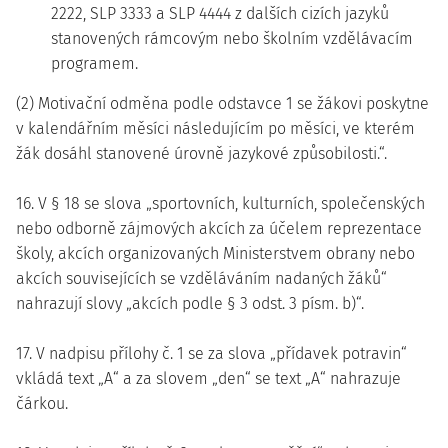
2222, SLP 3333 a SLP 4444 z dalších cizích jazyků
stanovených rámcovým nebo školním vzdělávacím
programem.
(2) Motivační odměna podle odstavce 1 se žákovi poskytne
v kalendářním měsíci následujícím po měsíci, ve kterém
žák dosáhl stanovené úrovně jazykové způsobilosti.“.
16. V § 18 se slova „sportovních, kulturních, společenských
nebo odborně zájmových akcích za účelem reprezentace
školy, akcích organizovaných Ministerstvem obrany nebo
akcích souvisejících se vzděláváním nadaných žáků“
nahrazují slovy „akcích podle § 3 odst. 3 písm. b)“.
17. V nadpisu přílohy č. 1 se za slova „přídavek potravin“
vkládá text „A“ a za slovem „den“ se text „A“ nahrazuje
čárkou.