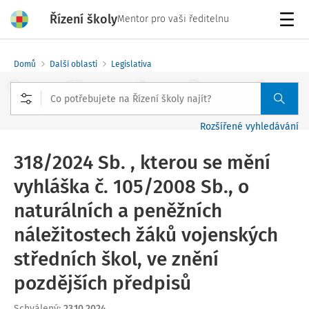
Řízení školy
Mentor pro vaši ředitelnu
Menu
Domů
Další oblasti
Legislativa
Rozšířené vyhledávání
318/2024 Sb. , kterou se mění
vyhláška č. 105/2008 Sb., o
naturálních a peněžních
náležitostech žáků vojenských
středních škol, ve znění
pozdějších předpisů
Schválený
:
23.10.2024