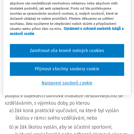
náležitostech žáků vojenských středních škol, ve znění
abychom vás neobtěžovali nevhodnou reklamou nebo abychom měli
dostatek podnětů, jak web vylepšovat. Proto od Vás potřebujeme
vyhlášky č. 198/2010 Sb., vyhlášky č. 165/2014 Sb., vyhlášky
souhlas se zpracováním souborů cookies, tj. malých souborů, které se
č. 155/2018 Sb. a vyhlášky č. 17/2020 Sb., se mění takto:
dočasně ukládají ve vašem prohlížeči. Předem děkujeme za udělení
souhlasu. Data využijeme ke zlepšování našich služeb a přizpůsobení
obsahu webu přímo Vám na míru.
Oznámení o ochraně osobních údajů a
1. V § 1 odst. 3 se za slova „opakujícího se“ vkládá slovo
souborů cookie
„měsíčního“ a za slova „motivačního příspěvku,“ se
vkládají slova „jednorázového pololetního motivačního
Zamítnout vše kromě nutných cookies
příspěvku,“.
Přijmout všechny soubory cookie
2. V § 3 odstavec 3 zní:
„(3) Stravování se žákovi neposkytuje v době jeho
Nastavení souborů cookie
nepřítomnosti na vyučování v objektech školy nebo v době
pobytu v objektech domova mládeže nesouvisejícího se
vzděláváním, s výjimkou doby, po kterou
a) žák koná praktické vyučování, na které byl vyslán
školou v rámci svého vzdělávání, nebo
b) je žák školou vyslán, aby se účastnil sportovní,