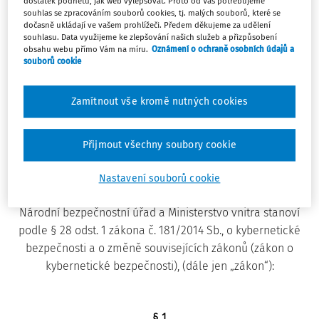
dostatek podnětů, jak web vylepšovat. Proto od Vás potřebujeme
Platný od
:
2. 11. 2025
Změnit
Porovnat změny
souhlas se zpracováním souborů cookies, tj. malých souborů, které se
dočasně ukládají ve vašem prohlížeči. Předem děkujeme za udělení
souhlasu. Data využijeme ke zlepšování našich služeb a přizpůsobení
obsahu webu přímo Vám na míru.
Oznámení o ochraně osobních údajů a
souborů cookie
317/2014 Sb.
Zamítnout vše kromě nutných cookies
VYHLÁŠKA
ze dne 15. prosince 2014
o významných informačních systémech a jejich určujících
Přijmout všechny soubory cookie
kritériích
Změna: 205/2016 Sb.
Změna: 360/2020 Sb.
Změna: 360/2020 Sb.
Nastavení souborů cookie
Změna: 360/2020 Sb.
Národní bezpečnostní úřad a Ministerstvo vnitra stanoví
podle § 28 odst. 1 zákona č. 181/2014 Sb., o kybernetické
bezpečnosti a o změně souvisejících zákonů (zákon o
kybernetické bezpečnosti), (dále jen „zákon“):
§ 1