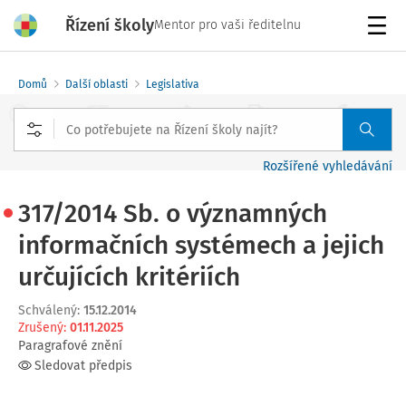
Řízení školy
Mentor pro vaši ředitelnu
Menu
Domů
Další oblasti
Legislativa
Rozšířené vyhledávání
317/2014 Sb. o významných
informačních systémech a jejich
určujících kritériích
Schválený
:
15.12.2014
Zrušený
:
01.11.2025
Paragrafové znění
Sledovat předpis