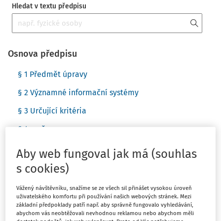
Hledat v textu předpisu
Osnova předpisu
§ 1 Předmět úpravy
§ 2 Významné informační systémy
§ 3 Určující kritéria
§ 4 zrušen
§ 5 zrušen
Aby web fungoval jak má (souhlas
§ 6 Účinnost
s cookies)
Vážený návštěvníku, snažíme se ze všech sil přinášet vysokou úroveň
uživatelského komfortu při používání našich webových stránek. Mezi
Paragrafové znění
základní předpoklady patří např. aby správně fungovalo vyhledávání,
abychom vás neobtěžovali nevhodnou reklamou nebo abychom měli