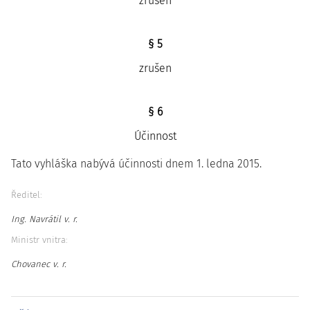
zrušen
§ 5
zrušen
§ 6
Účinnost
Tato vyhláška nabývá účinnosti dnem 1. ledna 2015.
Ředitel:
Ing. Navrátil v. r.
Ministr vnitra:
Chovanec v. r.