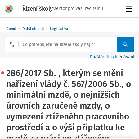
Řízení školy
Mentor pro vaši ředitelnu
Menu
Domů
Další oblasti
Legislativa
Rozšířené vyhledávání
286/2017 Sb. , kterým se mění
nařízení vlády č. 567/2006 Sb., o
minimální mzdě, o nejnižších
úrovních zaručené mzdy, o
vymezení ztíženého pracovního
prostředí a o výši příplatku ke
mzdě za práci ve ztíženém