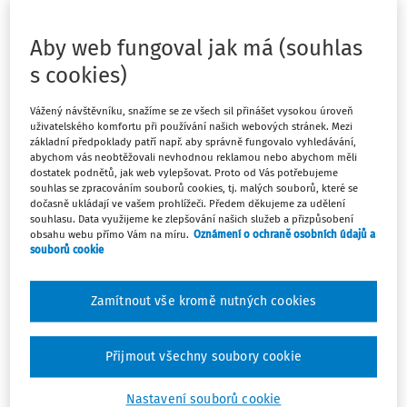
pracovním prostředí, ve znění
Aby web fungoval jak má (souhlas
pozdějších předpisů
s cookies)
Schválený
:
21.08.2017
Platný od
:
01.01.2018
Vážený návštěvníku, snažíme se ze všech sil přinášet vysokou úroveň
uživatelského komfortu při používání našich webových stránek. Mezi
Zrušený
:
01.01.2025
základní předpoklady patří např. aby správně fungovalo vyhledávání,
Paragrafové znění
abychom vás neobtěžovali nevhodnou reklamou nebo abychom měli
Sledovat předpis
dostatek podnětů, jak web vylepšovat. Proto od Vás potřebujeme
souhlas se zpracováním souborů cookies, tj. malých souborů, které se
dočasně ukládají ve vašem prohlížeči. Předem děkujeme za udělení
Hledat v textu předpisu
souhlasu. Data využijeme ke zlepšování našich služeb a přizpůsobení
obsahu webu přímo Vám na míru.
Oznámení o ochraně osobních údajů a
souborů cookie
Zamítnout vše kromě nutných cookies
Platný od
:
01.01.2018
Přijmout všechny soubory cookie
Nastavení souborů cookie