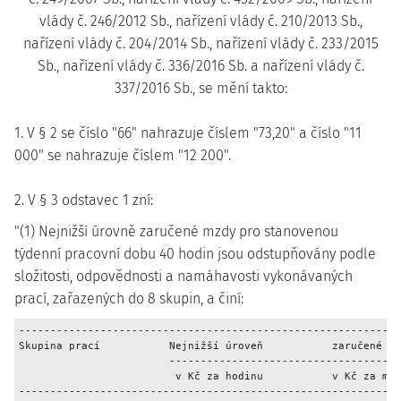
vlády č. 246/2012 Sb., nařízení vlády č. 210/2013 Sb.,
nařízení vlády č. 204/2014 Sb., nařízení vlády č. 233/2015
Sb., nařízení vlády č. 336/2016 Sb. a nařízení vlády č.
337/2016 Sb., se mění takto:
1. V § 2 se číslo "66" nahrazuje číslem "73,20" a číslo "11
000" se nahrazuje číslem "12 200".
2. V § 3 odstavec 1 zní:
"(1) Nejnižší úrovně zaručené mzdy pro stanovenou
týdenní pracovní dobu 40 hodin jsou odstupňovány podle
složitosti, odpovědnosti a namáhavosti vykonávaných
prací, zařazených do 8 skupin, a činí:
-------------------------------------------------------------
Skupina prací           Nejnižší úroveň           zaručené mz
                        -------------------------------------
                         v Kč za hodinu           v Kč za měs
-------------------------------------------------------------