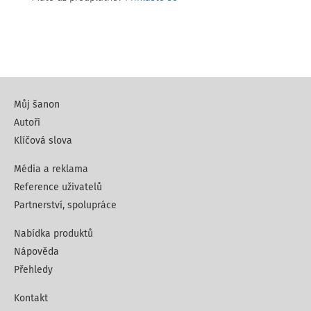
Můj šanon
Autoři
Klíčová slova
Média a reklama
Reference uživatelů
Partnerství, spolupráce
Nabídka produktů
Nápověda
Přehledy
Kontakt