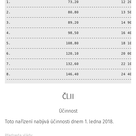
1.                           73,20                    12 200

-------------------------------------------------------------
2.                           80,80                    13 500

-------------------------------------------------------------
3.                           89,20                    14 900

-------------------------------------------------------------
4.                           98,50                    16 400

-------------------------------------------------------------
5.                          108,80                    18 100

-------------------------------------------------------------
6.                          120,10                    20 000

-------------------------------------------------------------
7.                          132,60                    22 100

-------------------------------------------------------------
8.                          146,40                    24 400

Čl.II
Účinnost
Toto nařízení nabývá účinnosti dnem 1. ledna 2018.
Předseda vlády: