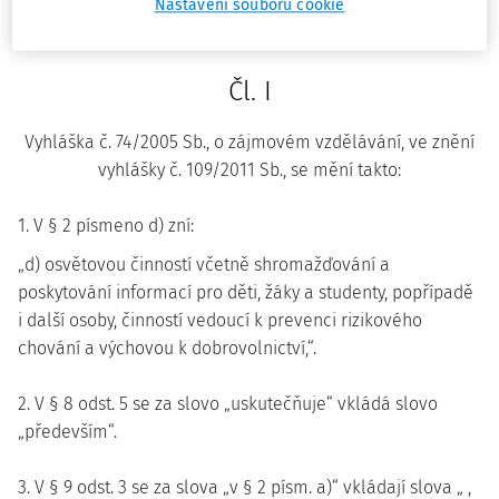
předškolním, základním, středním, vyšším odborném a
Nastavení souborů cookie
jiném vzdělávání (školský zákon):
Čl. I
Vyhláška č. 74/2005 Sb., o zájmovém vzdělávání, ve znění
vyhlášky č. 109/2011 Sb., se mění takto:
1. V § 2 písmeno d) zní:
„d) osvětovou činností včetně shromažďování a
poskytování informací pro děti, žáky a studenty, popřípadě
i další osoby, činností vedoucí k prevenci rizikového
chování a výchovou k dobrovolnictví,“.
2. V § 8 odst. 5 se za slovo „uskutečňuje“ vkládá slovo
„především“.
3. V § 9 odst. 3 se za slova „v § 2 písm. a)“ vkládají slova „ ,