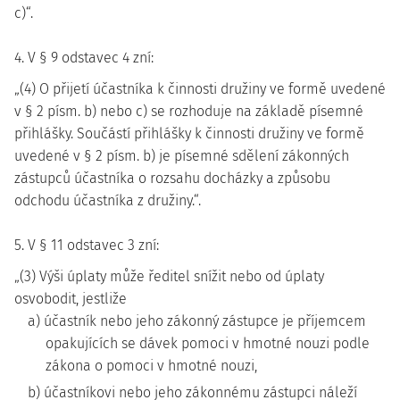
c)“.
4. V § 9 odstavec 4 zní:
„(4) O přijetí účastníka k činnosti družiny ve formě uvedené
v § 2 písm. b) nebo c) se rozhoduje na základě písemné
přihlášky. Součástí přihlášky k činnosti družiny ve formě
uvedené v § 2 písm. b) je písemné sdělení zákonných
zástupců účastníka o rozsahu docházky a způsobu
odchodu účastníka z družiny.“.
5. V § 11 odstavec 3 zní:
„(3) Výši úplaty může ředitel snížit nebo od úplaty
osvobodit, jestliže
a) účastník nebo jeho zákonný zástupce je příjemcem
opakujících se dávek pomoci v hmotné nouzi podle
zákona o pomoci v hmotné nouzi,
b) účastníkovi nebo jeho zákonnému zástupci náleží