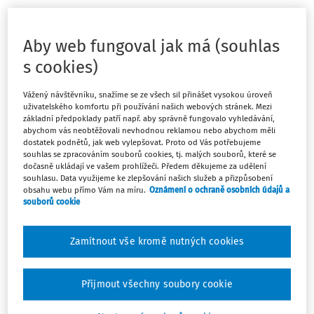
Hledat v textu předpisu
Aby web fungoval jak má (souhlas
s cookies)
Vážený návštěvníku, snažíme se ze všech sil přinášet vysokou úroveň
uživatelského komfortu při používání našich webových stránek. Mezi
Platný od
:
31.08.2012
základní předpoklady patří např. aby správně fungovalo vyhledávání,
abychom vás neobtěžovali nevhodnou reklamou nebo abychom měli
dostatek podnětů, jak web vylepšovat. Proto od Vás potřebujeme
souhlas se zpracováním souborů cookies, tj. malých souborů, které se
dočasně ukládají ve vašem prohlížeči. Předem děkujeme za udělení
souhlasu. Data využijeme ke zlepšování našich služeb a přizpůsobení
obsahu webu přímo Vám na míru.
Oznámení o ochraně osobních údajů a
279/2012 Sb.
souborů cookie
VYHLÁŠKA
ze dne 17. srpna 2012,
Zamítnout vše kromě nutných cookies
kterou se mění vyhláška č. 74/2005 Sb., o zájmovém
vzdělávání, ve znění vyhlášky č. 109/2011 Sb.
Ministerstvo školství, mládeže a tělovýchovy stanoví podle
Přijmout všechny soubory cookie
§ 112, § 121 odst. 1 a § 123 odst. 5 zákona č. 561/2004 Sb., o