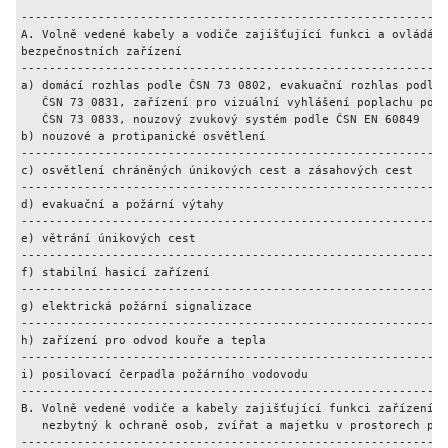
-------------------------------------------------------------
A. Volně vedené kabely a vodiče zajišťující funkci a ovládání
bezpečnostních zařízení                                      
-------------------------------------------------------------
a) domácí rozhlas podle ČSN 73 0802, evakuační rozhlas podle 
   ČSN 73 0831, zařízení pro vizuální vyhlášení poplachu podl
   ČSN 73 0833, nouzový zvukový systém podle ČSN EN 60849

b) nouzové a protipanické osvětlení                          
-------------------------------------------------------------
c) osvětlení chráněných únikových cest a zásahových cest     
-------------------------------------------------------------
d) evakuační a požární výtahy                                
-------------------------------------------------------------
e) větrání únikových cest                                    
-------------------------------------------------------------
f) stabilní hasicí zařízení                                  
-------------------------------------------------------------
g) elektrická požární signalizace                            
-------------------------------------------------------------
h) zařízení pro odvod kouře a tepla                          
-------------------------------------------------------------
i) posilovací čerpadla požárního vodovodu                    
-------------------------------------------------------------
B. Volně vedené vodiče a kabely zajišťující funkci zařízení, 
   nezbytný k ochraně osob, zvířat a majetku v prostorech pož
-------------------------------------------------------------