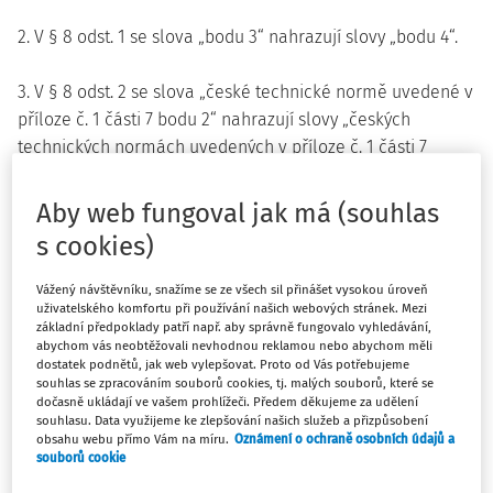
2. V § 8 odst. 1 se slova „bodu 3“ nahrazují slovy „bodu 4“.
3. V § 8 odst. 2 se slova „české technické normě uvedené v
příloze č. 1 části 7 bodu 2“ nahrazují slovy „českých
technických normách uvedených v příloze č. 1 části 7
bodech 2 a 3“.
Aby web fungoval jak má (souhlas
4. V § 9 odstavec 1 zní:
s cookies)
„(1) Elektrické zařízení, jehož chod je při požáru nezbytný k
Vážený návštěvníku, snažíme se ze všech sil přinášet vysokou úroveň
ochraně osob, zvířat nebo majetku, musí být navrženo tak,
uživatelského komfortu při používání našich webových stránek. Mezi
aby byla při požáru zajištěna dodávka elektrické energie
základní předpoklady patří např. aby správně fungovalo vyhledávání,
abychom vás neobtěžovali nevhodnou reklamou nebo abychom měli
za podmínek stanovených českými technickými normami
dostatek podnětů, jak web vylepšovat. Proto od Vás potřebujeme
uvedenými v příloze č. 1 části 1 bodech 1, 2 a 12 a části 4
souhlas se zpracováním souborů cookies, tj. malých souborů, které se
dočasně ukládají ve vašem prohlížeči. Předem děkujeme za udělení
bodu 1. Druhy a vlastnosti volně vedených vodičů a kabelů
souhlasu. Data využijeme ke zlepšování našich služeb a přizpůsobení
elektrických rozvodů jsou uvedeny v příloze č. 2.“.
obsahu webu přímo Vám na míru.
Oznámení o ochraně osobních údajů a
souborů cookie
5. V § 10 se na konci textu odstavce 5 doplňují slova „nebo