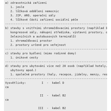
a) zdravotnická zařízení

   1. jesle                                                  
   2. lůžková oddělení nemocnic                              
   3. JIP, ARO, operační sály                                
   4. lůžkové části zařízení sociální péče                   
-------------------------------------------------------------
b) stavby s vnitřními shromažďovacími prostory (například ško
   kongresové sály, nákupní střediska, výstavní prostory, odb
   železničních a autobusových terminálů)

   1. shromažďovací prostor                                  
   2. prostory určené pro veřejnost                          
-------------------------------------------------------------
c) stavby pro bydlení (mimo rodinné domy)

   1. únikové cesty                                          
-------------------------------------------------------------
d) stavby pro ubytování více než 20 osob (například hotely, i
   ubytovny apod.)

   1. společné prostory (haly, recepce, jídelny, menzy, resta
-------------------------------------------------------------
Vysvětlivky:         I  -  kabel D
ca
                    II  -  kabel B2
ca
                   III  -  kabel B2