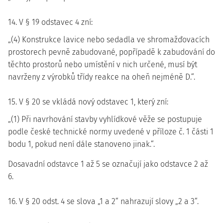
14. V § 19 odstavec 4 zní:
„(4) Konstrukce lavice nebo sedadla ve shromažďovacích
prostorech pevně zabudované, popřípadě k zabudování do
těchto prostorů nebo umístění v nich určené, musí být
navrženy z výrobků třídy reakce na oheň nejméně D.“.
15. V § 20 se vkládá nový odstavec 1, který zní:
„(1) Při navrhování stavby vyhlídkové věže se postupuje
podle české technické normy uvedené v příloze č. 1 části 1
bodu 1, pokud není dále stanoveno jinak.“.
Dosavadní odstavce 1 až 5 se označují jako odstavce 2 až
6.
16. V § 20 odst. 4 se slova „1 a 2“ nahrazují slovy „2 a 3“.