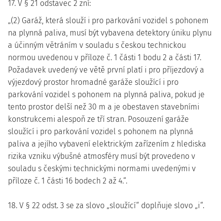
17. V § 21 odstavec 2 zní:
„(2) Garáž, která slouží i pro parkování vozidel s pohonem
na plynná paliva, musí být vybavena detektory úniku plynu
a účinným větráním v souladu s českou technickou
normou uvedenou v příloze č. 1 části 1 bodu 2 a části 17.
Požadavek uvedený ve větě první platí i pro příjezdový a
výjezdový prostor hromadné garáže sloužící i pro
parkování vozidel s pohonem na plynná paliva, pokud je
tento prostor delší než 30 m a je obestaven stavebními
konstrukcemi alespoň ze tří stran. Posouzení garáže
sloužící i pro parkování vozidel s pohonem na plynná
paliva a jejího vybavení elektrickým zařízením z hlediska
rizika vzniku výbušné atmosféry musí být provedeno v
souladu s českými technickými normami uvedenými v
příloze č. 1 části 16 bodech 2 až 4.“.
18. V § 22 odst. 3 se za slovo „sloužící“ doplňuje slovo „i“.