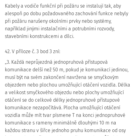
Kabely a vodiče funkční při požáru se instalují tak, aby
alespoň po dobu požadovaného zachování funkce nebyly
při požáru narušeny okolními prvky nebo systémy,
například jinými instalačními a potrubními rozvody,
stavebními konstrukcemi a dílci.
42. V příloze č. 3 bod 3 zní:
„3. Každá neprůjezdná jednopruhová přístupová
komunikace delší než 50 m, pokud je komunikací jedinou,
musí být na svém zakončení navržena se smyčkovým
objezdem nebo plochou umožňující otáčení vozidla. Délka
a velikost smyčkového objezdu nebo plochy umožňující
otáčení se do celkové délky jednopruhové přístupové
komunikace nezapočítává. Plocha umožňující otáčení
vozidla může mít tvar písmene T na konci jednopruhové
komunikace s rameny minimálně dlouhými 10 m na
každou stranu v šířce jednoho pruhu komunikace od osy