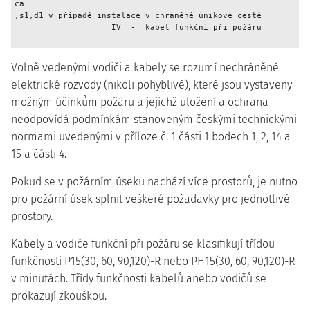
ca
,s1,d1 v případě instalace v chráněné únikové cestě

                    IV  -  kabel funkční při požáru

-------------------------------------------------------------
Volně vedenými vodiči a kabely se rozumí nechráněné
elektrické rozvody (nikoli pohyblivé), které jsou vystaveny
možným účinkům požáru a jejichž uložení a ochrana
neodpovídá podmínkám stanoveným českými technickými
normami uvedenými v příloze č. 1 části 1 bodech 1, 2, 14 a
15 a části 4.
Pokud se v požárním úseku nachází více prostorů, je nutno
pro požární úsek splnit veškeré požadavky pro jednotlivé
prostory.
Kabely a vodiče funkční při požáru se klasifikují třídou
funkčnosti P15(30, 60, 90,120)-R nebo PH15(30, 60, 90,120)-R
v minutách. Třídy funkčnosti kabelů anebo vodičů se
prokazují zkouškou.