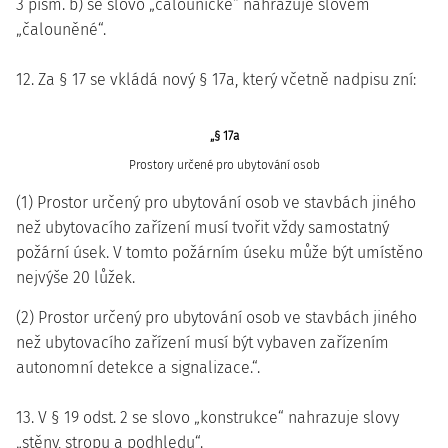
3 písm. b) se slovo „čalounické“ nahrazuje slovem
„čalouněné“.
12. Za § 17 se vkládá nový § 17a, který včetně nadpisu zní:
„§ 17a
Prostory určené pro ubytování osob
(1) Prostor určený pro ubytování osob ve stavbách jiného
než ubytovacího zařízení musí tvořit vždy samostatný
požární úsek. V tomto požárním úseku může být umístěno
nejvýše 20 lůžek.
(2) Prostor určený pro ubytování osob ve stavbách jiného
než ubytovacího zařízení musí být vybaven zařízením
autonomní detekce a signalizace.“.
13. V § 19 odst. 2 se slovo „konstrukce“ nahrazuje slovy
„stěny, stropu a podhledu“.