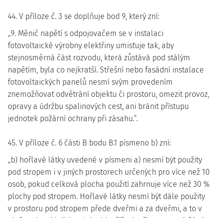
44. V příloze č. 3 se doplňuje bod 9, který zní:
„9. Měnič napětí s odpojovačem se v instalaci
fotovoltaické výrobny elektřiny umisťuje tak, aby
stejnosměrná část rozvodu, která zůstává pod stálým
napětím, byla co nejkratší. Střešní nebo fasádní instalace
fotovoltaických panelů nesmí svým provedením
znemožňovat odvětrání objektu či prostoru, omezit provoz,
opravy a údržbu spalinových cest, ani bránit přístupu
jednotek požární ochrany při zásahu.“.
45. V příloze č. 6 části B bodu B.1 písmeno b) zní:
„b) hořlavé látky uvedené v písmeni a) nesmí být použity
pod stropem i v jiných prostorech určených pro více než 10
osob, pokud celková plocha použití zahrnuje více než 30 %
plochy pod stropem. Hořlavé látky nesmí být dále použity
v prostoru pod stropem přede dveřmi a za dveřmi, a to v