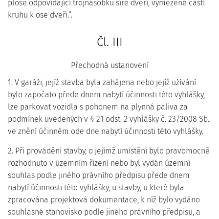
ploše odpovídající trojnásobku šíře dveří, vymezené částí
kruhu k ose dveří.“.
Čl. III
Přechodná ustanovení
1. V garáži, jejíž stavba byla zahájena nebo jejíž užívání
bylo započato přede dnem nabytí účinnosti této vyhlášky,
lze parkovat vozidla s pohonem na plynná paliva za
podmínek uvedených v § 21 odst. 2 vyhlášky č. 23/2008 Sb.,
ve znění účinném ode dne nabytí účinnosti této vyhlášky.
2. Při provádění stavby, o jejímž umístění bylo pravomocně
rozhodnuto v územním řízení nebo byl vydán územní
souhlas podle jiného právního předpisu přede dnem
nabytí účinnosti této vyhlášky, u stavby, u které byla
zpracována projektová dokumentace, k níž bylo vydáno
souhlasné stanovisko podle jiného právního předpisu, a