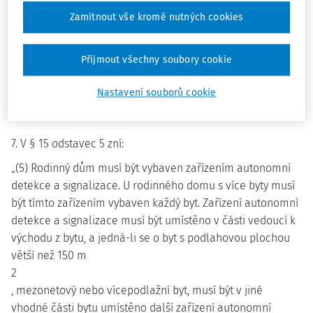
bezpečnostním značením podle české technické normy
Zamítnout vše kromě nutných cookies
uvedené v příloze č. 1 části 1 bodu 13“.
Přijmout všechny soubory cookie
6. V § 14 se odstavec 2 včetně poznámky pod čarou č. 6
zrušuje.
Nastavení souborů cookie
Dosavadní odstavec 3 se označuje jako odstavec 2.
7. V § 15 odstavec 5 zní:
„(5) Rodinný dům musí být vybaven zařízením autonomní
detekce a signalizace. U rodinného domu s více byty musí
být tímto zařízením vybaven každý byt. Zařízení autonomní
detekce a signalizace musí být umístěno v části vedoucí k
východu z bytu, a jedná-li se o byt s podlahovou plochou
větší než 150 m
2
, mezonetový nebo vícepodlažní byt, musí být v jiné
vhodné části bytu umístěno další zařízení autonomní