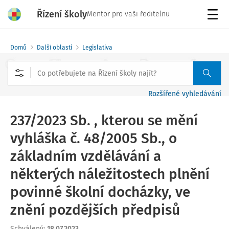
Řízení školy
Mentor pro vaši ředitelnu
Menu
Domů
Další oblasti
Legislativa
Rozšířené vyhledávání
237/2023 Sb. , kterou se mění
vyhláška č. 48/2005 Sb., o
základním vzdělávání a
některých náležitostech plnění
povinné školní docházky, ve
znění pozdějších předpisů
Schválený
:
18.07.2023