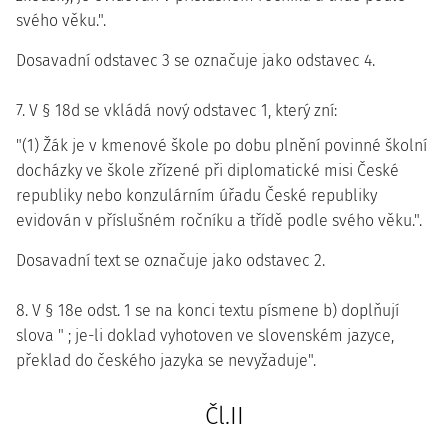
svého věku.".
Dosavadní odstavec 3 se označuje jako odstavec 4.
7. V § 18d se vkládá nový odstavec 1, který zní:
"(1) Žák je v kmenové škole po dobu plnění povinné školní
docházky ve škole zřízené při diplomatické misi České
republiky nebo konzulárním úřadu České republiky
evidován v příslušném ročníku a třídě podle svého věku.".
Dosavadní text se označuje jako odstavec 2.
8. V § 18e odst. 1 se na konci textu písmene b) doplňují
slova " ; je-li doklad vyhotoven ve slovenském jazyce,
překlad do českého jazyka se nevyžaduje".
Čl.II