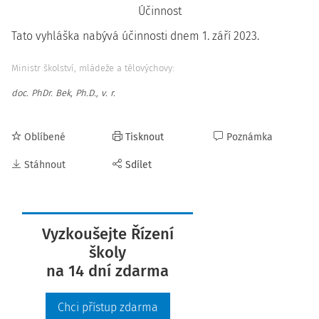
Účinnost
Tato vyhláška nabývá účinnosti dnem 1. září 2023.
Ministr školství, mládeže a tělovýchovy:
doc. PhDr. Bek, Ph.D., v. r.
Oblíbené
Tisknout
Poznámka
Stáhnout
Sdílet
Vyzkoušejte Řízení
školy
na 14 dní zdarma
Chci přístup zdarma