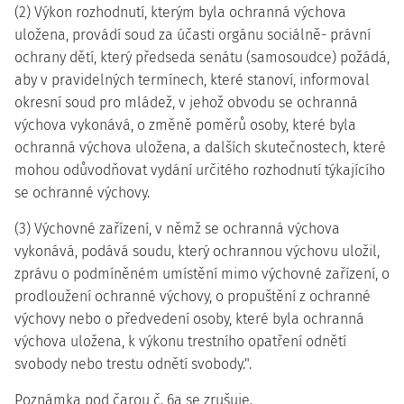
(2) Výkon rozhodnutí, kterým byla ochranná výchova
uložena, provádí soud za účasti orgánu sociálně- právní
ochrany dětí, který předseda senátu (samosoudce) požádá,
aby v pravidelných termínech, které stanoví, informoval
okresní soud pro mládež, v jehož obvodu se ochranná
výchova vykonává, o změně poměrů osoby, které byla
ochranná výchova uložena, a dalších skutečnostech, které
mohou odůvodňovat vydání určitého rozhodnutí týkajícího
se ochranné výchovy.
(3) Výchovné zařízení, v němž se ochranná výchova
vykonává, podává soudu, který ochrannou výchovu uložil,
zprávu o podmíněném umístění mimo výchovné zařízení, o
prodloužení ochranné výchovy, o propuštění z ochranné
výchovy nebo o předvedení osoby, které byla ochranná
výchova uložena, k výkonu trestního opatření odnětí
svobody nebo trestu odnětí svobody.".
Poznámka pod čarou č. 6a se zrušuje.