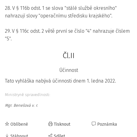
28. V § 116b odst. 1 se slova "stálé službě okresního"
nahrazují slovy "operačnímu středisku krajského".
29. V § 116c odst. 2 větě první se číslo "4" nahrazuje číslem
"5".
Čl.II
Účinnost
Tato vyhláška nabývá účinnosti dnem 1. ledna 2022.
Ministryně spravedlnosti:
Mgr. Benešová v. r.
Oblíbené
Tisknout
Poznámka
Stáhnout
Sdílet