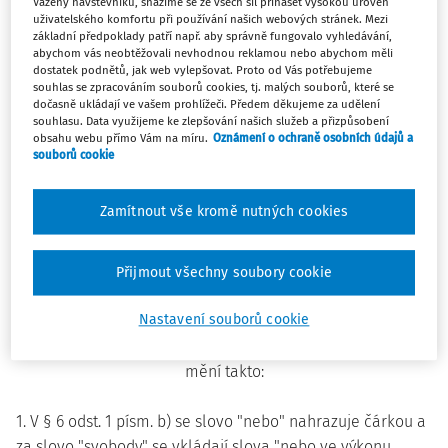
Vážený návštěvníku, snažíme se ze všech sil přinášet vysokou úroveň
zákona č. 238/1995 Sb., zákona č. 30/2000 Sb. a zákona č.
uživatelského komfortu při používání našich webových stránek. Mezi
základní předpoklady patří např. aby správně fungovalo vyhledávání,
151/2002 Sb., a podle § 515 zákona č. 292/2013 Sb., o
abychom vás neobtěžovali nevhodnou reklamou nebo abychom měli
zvláštních řízeních soudních:
dostatek podnětů, jak web vylepšovat. Proto od Vás potřebujeme
souhlas se zpracováním souborů cookies, tj. malých souborů, které se
dočasně ukládají ve vašem prohlížeči. Předem děkujeme za udělení
Čl.I
souhlasu. Data využijeme ke zlepšování našich služeb a přizpůsobení
obsahu webu přímo Vám na míru.
Oznámení o ochraně osobních údajů a
souborů cookie
Vyhláška č. 37/1992 Sb., o jednacím řádu pro okresní a
krajské soudy, ve znění vyhlášky č. 584/1992 Sb., vyhlášky č.
Zamítnout vše kromě nutných cookies
194/1993 Sb., vyhlášky č. 246/1995 Sb., vyhlášky č. 278/1996
Sb., vyhlášky č. 234/1997 Sb., vyhlášky č. 482/2000 Sb.,
vyhlášky č. 104/2002 Sb., vyhlášky č. 268/2003 Sb., vyhlášky
Přijmout všechny soubory cookie
č. 202/2007 Sb., vyhlášky č. 315/2007 Sb., vyhlášky č.
Nastavení souborů cookie
168/2009 Sb., vyhlášky č. 457/2009 Sb., vyhlášky č. 438/2011
Sb., vyhlášky č. 322/2013 Sb. a vyhlášky č. 384/2017 Sb., se
mění takto:
1. V § 6 odst. 1 písm. b) se slovo "nebo" nahrazuje čárkou a
za slovo "svobody" se vkládají slova "nebo ve výkonu