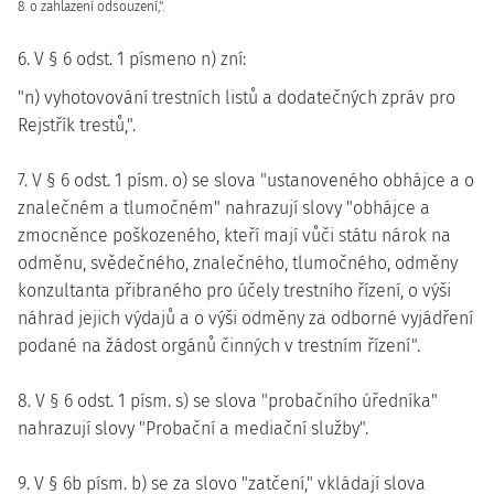
8. o zahlazení odsouzení,".
6. V § 6 odst. 1 písmeno n) zní:
"n) vyhotovování trestních listů a dodatečných zpráv pro
Rejstřík trestů,".
7. V § 6 odst. 1 písm. o) se slova "ustanoveného obhájce a o
znalečném a tlumočném" nahrazují slovy "obhájce a
zmocněnce poškozeného, kteří mají vůči státu nárok na
odměnu, svědečného, znalečného, tlumočného, odměny
konzultanta přibraného pro účely trestního řízení, o výši
náhrad jejich výdajů a o výši odměny za odborné vyjádření
podané na žádost orgánů činných v trestním řízení".
8. V § 6 odst. 1 písm. s) se slova "probačního úředníka"
nahrazují slovy "Probační a mediační služby".
9. V § 6b písm. b) se za slovo "zatčení," vkládají slova