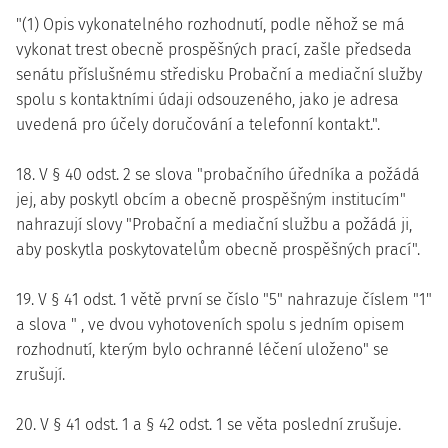
"(1) Opis vykonatelného rozhodnutí, podle něhož se má
vykonat trest obecně prospěšných prací, zašle předseda
senátu příslušnému středisku Probační a mediační služby
spolu s kontaktními údaji odsouzeného, jako je adresa
uvedená pro účely doručování a telefonní kontakt.".
18. V § 40 odst. 2 se slova "probačního úředníka a požádá
jej, aby poskytl obcím a obecně prospěšným institucím"
nahrazují slovy "Probační a mediační službu a požádá ji,
aby poskytla poskytovatelům obecně prospěšných prací".
19. V § 41 odst. 1 větě první se číslo "5" nahrazuje číslem "1"
a slova " , ve dvou vyhotoveních spolu s jedním opisem
rozhodnutí, kterým bylo ochranné léčení uloženo" se
zrušují.
20. V § 41 odst. 1 a § 42 odst. 1 se věta poslední zrušuje.