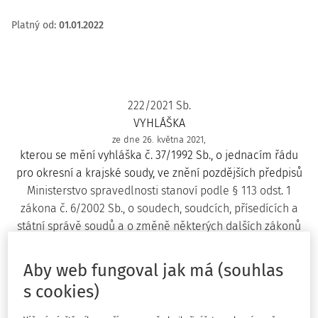
Platný od
:
01.01.2022
222/2021 Sb.
VYHLÁŠKA
ze dne 26. května 2021,
kterou se mění vyhláška č. 37/1992 Sb., o jednacím řádu
pro okresní a krajské soudy, ve znění pozdějších předpisů
Ministerstvo spravedlnosti stanoví podle § 113 odst. 1
zákona č. 6/2002 Sb., o soudech, soudcích, přísedících a
státní správě soudů a o změně některých dalších zákonů
(zákon o soudech a soudcích), podle § 468 a 469 zákona č.
141/1961 Sb., o trestním řízení soudním (trestní řád), ve
Aby web fungoval jak má (souhlas
znění zákona č. 539/2004 Sb., podle § 374 odst. 1 zákona č.
s cookies)
99/1963 Sb., občanský soudní řád, ve znění zákona č.
133/1982 Sb., zákona č. 263/1992 Sb., zákona č. 24/1993 Sb.,