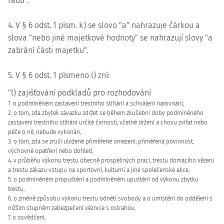
řádu".
4. V § 6 odst. 1 písm. k) se slovo "a" nahrazuje čárkou a
slova "nebo jiné majetkové hodnoty" se nahrazují slovy "a
zabrání části majetku".
5. V § 6 odst. 1 písmeno l) zní:
"l) zajišťování podkladů pro rozhodování
1. o podmíněném zastavení trestního stíhání a schválení narovnání,
2. o tom, zda zbytek závazku zdržet se během zkušební doby podmíněného
zastavení trestního stíhání určité činnosti, včetně držení a chovu zvířat nebo
péče o ně, nebude vykonán,
3. o tom, zda se zruší uložené přiměřené omezení, přiměřená povinnost,
výchovné opatření nebo dohled,
4. v průběhu výkonu trestu obecně prospěšných prací, trestu domácího vězení
a trestu zákazu vstupu na sportovní, kulturní a jiné společenské akce,
5. o podmíněném propuštění a podmíněném upuštění od výkonu zbytku
trestu,
6. o změně způsobu výkonu trestu odnětí svobody a o umístění do oddělení s
nižším stupněm zabezpečení věznice s ostrahou,
7. o osvědčení,