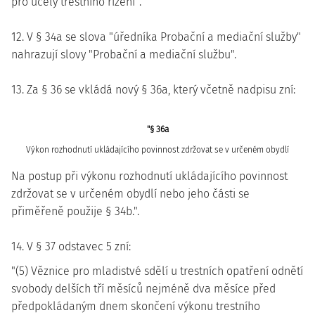
pro účely trestního řízení".
12. V § 34a se slova "úředníka Probační a mediační služby"
nahrazují slovy "Probační a mediační službu".
13. Za § 36 se vkládá nový § 36a, který včetně nadpisu zní:
"§ 36a
Výkon rozhodnutí ukládajícího povinnost zdržovat se v určeném obydlí
Na postup při výkonu rozhodnutí ukládajícího povinnost
zdržovat se v určeném obydlí nebo jeho části se
přiměřeně použije § 34b.".
14. V § 37 odstavec 5 zní:
"(5) Věznice pro mladistvé sdělí u trestních opatření odnětí
svobody delších tří měsíců nejméně dva měsíce před
předpokládaným dnem skončení výkonu trestního