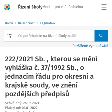
Řízení školy
Mentor pro vaši ředitelnu
Menu
Domů
Další oblasti
Legislativa
Rozšířené vyhledávání
222/2021 Sb. , kterou se mění
vyhláška č. 37/1992 Sb., o
jednacím řádu pro okresní a
krajské soudy, ve znění
pozdějších předpisů
Schválený
:
26.05.2021
Platný od
:
01.01.2022