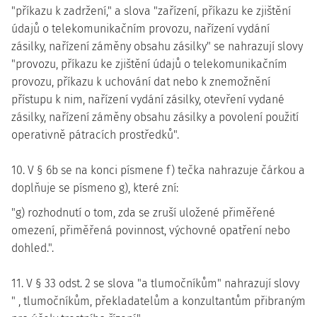
"příkazu k zadržení," a slova "zařízení, příkazu ke zjištění
údajů o telekomunikačním provozu, nařízení vydání
zásilky, nařízení záměny obsahu zásilky" se nahrazují slovy
"provozu, příkazu ke zjištění údajů o telekomunikačním
provozu, příkazu k uchování dat nebo k znemožnění
přístupu k nim, nařízení vydání zásilky, otevření vydané
zásilky, nařízení záměny obsahu zásilky a povolení použití
operativně pátracích prostředků".
10. V § 6b se na konci písmene f) tečka nahrazuje čárkou a
doplňuje se písmeno g), které zní:
"g) rozhodnutí o tom, zda se zruší uložené přiměřené
omezení, přiměřená povinnost, výchovné opatření nebo
dohled.".
11. V § 33 odst. 2 se slova "a tlumočníkům" nahrazují slovy
" , tlumočníkům, překladatelům a konzultantům přibraným