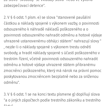
zabezpečovací detence".
2. V § 6 odst. 1 písm. e) se slova "stanovené paušální
částkou a náklady spojené s výkonem vazby, o povinnosti
odsouzeného k náhradě nákladů poškozeného a o
povinnosti odsouzeného nahradit odměnu a hotové výdaje
uhrazené ustanovenému obhájci státem" nahrazují slovy "
, nejde-li o náklady spojené s výkonem trestu odnětí
svobody, a hradit náklady spojené s účastí poškozeného v
trestním řízení, včetně povinnosti odsouzeného nahradit
odměnu a hotové výdaje uhrazené státem přibranému
zmocněnci poškozeného, který má nárok na právní pomoc
poskytovanou zmocněncem bezplatně nebo za sníženou
odměnu".
3. V § 6 odst. 1 se na konci textu písmene g) doplňují slova
"a o jiných zápočtech podle trestního zákoníku a trestního