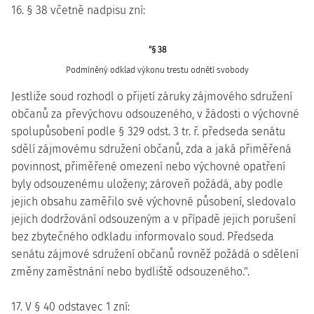
16. § 38 včetně nadpisu zní:
"§ 38
Podmíněný odklad výkonu trestu odnětí svobody
Jestliže soud rozhodl o přijetí záruky zájmového sdružení
občanů za převýchovu odsouzeného, v žádosti o výchovné
spolupůsobení podle § 329 odst. 3 tr. ř. předseda senátu
sdělí zájmovému sdružení občanů, zda a jaká přiměřená
povinnost, přiměřené omezení nebo výchovné opatření
byly odsouzenému uloženy; zároveň požádá, aby podle
jejich obsahu zaměřilo své výchovné působení, sledovalo
jejich dodržování odsouzeným a v případě jejich porušení
bez zbytečného odkladu informovalo soud. Předseda
senátu zájmové sdružení občanů rovněž požádá o sdělení
změny zaměstnání nebo bydliště odsouzeného.".
17. V § 40 odstavec 1 zní: