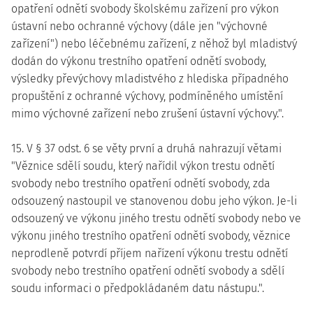
opatření odnětí svobody školskému zařízení pro výkon
ústavní nebo ochranné výchovy (dále jen "výchovné
zařízení") nebo léčebnému zařízení, z něhož byl mladistvý
dodán do výkonu trestního opatření odnětí svobody,
výsledky převýchovy mladistvého z hlediska případného
propuštění z ochranné výchovy, podmíněného umístění
mimo výchovné zařízení nebo zrušení ústavní výchovy.".
15. V § 37 odst. 6 se věty první a druhá nahrazují větami
"Věznice sdělí soudu, který nařídil výkon trestu odnětí
svobody nebo trestního opatření odnětí svobody, zda
odsouzený nastoupil ve stanovenou dobu jeho výkon. Je-li
odsouzený ve výkonu jiného trestu odnětí svobody nebo ve
výkonu jiného trestního opatření odnětí svobody, věznice
neprodleně potvrdí příjem nařízení výkonu trestu odnětí
svobody nebo trestního opatření odnětí svobody a sdělí
soudu informaci o předpokládaném datu nástupu.".