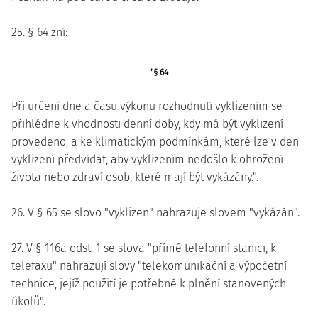
25. § 64 zní:
"§ 64
Při určení dne a času výkonu rozhodnutí vyklizením se
přihlédne k vhodnosti denní doby, kdy má být vyklizení
provedeno, a ke klimatickým podmínkám, které lze v den
vyklizení předvídat, aby vyklizením nedošlo k ohrožení
života nebo zdraví osob, které mají být vykázány.".
26. V § 65 se slovo "vyklizen" nahrazuje slovem "vykázán".
27. V § 116a odst. 1 se slova "přímé telefonní stanici, k
telefaxu" nahrazují slovy "telekomunikační a výpočetní
technice, jejíž použití je potřebné k plnění stanovených
úkolů".