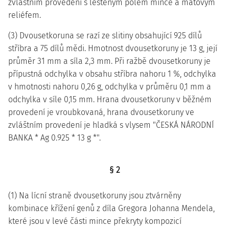
zvláštním provedení s leštěným polem mince a matovým
reliéfem.
(3) Dvousetkoruna se razí ze slitiny obsahující 925 dílů
stříbra a 75 dílů mědi. Hmotnost dvousetkoruny je 13 g, její
průměr 31 mm a síla 2,3 mm. Při ražbě dvousetkoruny je
přípustná odchylka v obsahu stříbra nahoru 1 %, odchylka
v hmotnosti nahoru 0,26 g, odchylka v průměru 0,1 mm a
odchylka v síle 0,15 mm. Hrana dvousetkoruny v běžném
provedení je vroubkovaná, hrana dvousetkoruny ve
zvláštním provedení je hladká s vlysem "ČESKÁ NÁRODNÍ
BANKA * Ag 0.925 * 13 g *".
§ 2
(1) Na lícní straně dvousetkoruny jsou ztvárněny
kombinace křížení genů z díla Gregora Johanna Mendela,
které jsou v levé části mince překryty kompozicí