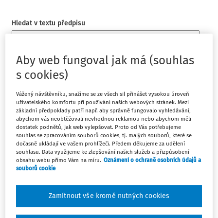
Hledat v textu předpisu
Aby web fungoval jak má (souhlas
Osnova předpisu
s cookies)
§ 1
Vážený návštěvníku, snažíme se ze všech sil přinášet vysokou úroveň
uživatelského komfortu při používání našich webových stránek. Mezi
§ 2
základní předpoklady patří např. aby správně fungovalo vyhledávání,
abychom vás neobtěžovali nevhodnou reklamou nebo abychom měli
§ 3
dostatek podnětů, jak web vylepšovat. Proto od Vás potřebujeme
souhlas se zpracováním souborů cookies, tj. malých souborů, které se
dočasně ukládají ve vašem prohlížeči. Předem děkujeme za udělení
souhlasu. Data využijeme ke zlepšování našich služeb a přizpůsobení
Paragrafové znění
obsahu webu přímo Vám na míru.
Oznámení o ochraně osobních údajů a
souborů cookie
Platný od
:
20.07.2022
Zamítnout vše kromě nutných cookies