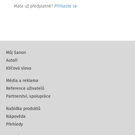
Máte už předplatné?
Přihlaste se
Můj šanon
Autoři
Klíčová slova
Média a reklama
Reference uživatelů
Partnerství, spolupráce
Nabídka produktů
Nápověda
Přehledy