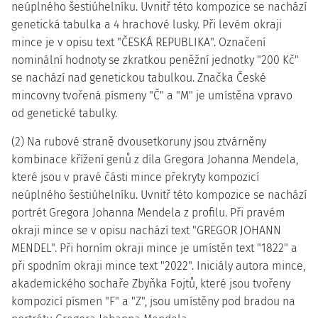
neúplného šestiúhelníku. Uvnitř této kompozice se nachází
genetická tabulka a 4 hrachové lusky. Při levém okraji
mince je v opisu text "ČESKÁ REPUBLIKA". Označení
nominální hodnoty se zkratkou peněžní jednotky "200 Kč"
se nachází nad genetickou tabulkou. Značka České
mincovny tvořená písmeny "Č" a "M" je umístěna vpravo
od genetické tabulky.
(2) Na rubové straně dvousetkoruny jsou ztvárněny
kombinace křížení genů z díla Gregora Johanna Mendela,
které jsou v pravé části mince překryty kompozicí
neúplného šestiúhelníku. Uvnitř této kompozice se nachází
portrét Gregora Johanna Mendela z profilu. Při pravém
okraji mince se v opisu nachází text "GREGOR JOHANN
MENDEL". Při horním okraji mince je umístěn text "1822" a
při spodním okraji mince text "2022". Iniciály autora mince,
akademického sochaře Zbyňka Fojtů, které jsou tvořeny
kompozicí písmen "F" a "Z", jsou umístěny pod bradou na