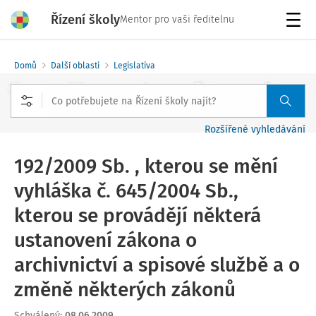
Řízení školy
Mentor pro vaši ředitelnu
Menu
Domů
Další oblasti
Legislativa
Rozšířené vyhledávání
192/2009 Sb. , kterou se mění
vyhláška č. 645/2004 Sb.,
kterou se provádějí některá
ustanovení zákona o
archivnictví a spisové službě a o
změně některých zákonů
Schválený
:
08.06.2009