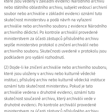
které jsou vedeny v základní evidenci Národního archivu
nebo státního oblastního archivu, subjekt vedoucí archivní
soubor nebo archiválie v základní evidenci oznámí tuto
skutečnost ministerstvu a podá návrh na vyřazení
archiválie nebo archivního souboru z evidence Národního
archivního dědictví. Po kontrole archiválií provedené
ministerstvem za účasti zástupců příslušného archivu
sepíše ministerstvo protokol o zničení archiválií nebo
archivního souboru. Skutečnosti uvedené v protokolu jsou
podkladem pro vydání rozhodnutí.
(2) Dojde-li ke zničení archiválie nebo archivního souboru,
které jsou uloženy v archivu nebo kulturně vědecké
instituci, příslušný archiv nebo kulturně vědecká instituce
oznámí tuto skutečnost ministerstvu. Pokud je tato
archiválie vedena v druhotné evidenci, oznámí tuto
skutečnost současně archivu, který archiválii vede v
druhotné evidenci. Po kontrole archiválií provedené
ministerstvem za účasti zástupců příslušného archivu