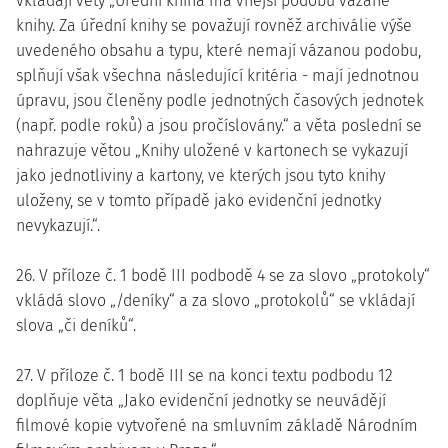
vkládají věty „Úřední kniha má vnější podobu vázané
knihy. Za úřední knihy se považují rovněž archiválie výše
uvedeného obsahu a typu, které nemají vázanou podobu,
splňují však všechna následující kritéria - mají jednotnou
úpravu, jsou členěny podle jednotných časových jednotek
(např. podle roků) a jsou pročíslovány.“ a věta poslední se
nahrazuje větou „Knihy uložené v kartonech se vykazují
jako jednotliviny a kartony, ve kterých jsou tyto knihy
uloženy, se v tomto případě jako evidenční jednotky
nevykazují.“.
26. V příloze č. 1 bodě III podbodě 4 se za slovo „protokoly“
vkládá slovo „/deníky“ a za slovo „protokolů“ se vkládají
slova „či deníků“.
27. V příloze č. 1 bodě III se na konci textu podbodu 12
doplňuje věta „Jako evidenční jednotky se neuvádějí
filmové kopie vytvořené na smluvním základě Národním