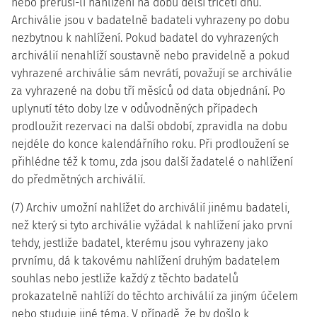
nebo přeruší-li nahlížení na dobu delší třiceti dnů.
Archiválie jsou v badatelně badateli vyhrazeny po dobu
nezbytnou k nahlížení. Pokud badatel do vyhrazených
archiválií nenahlíží soustavně nebo pravidelně a pokud
vyhrazené archiválie sám nevrátí, považují se archiválie
za vyhrazené na dobu tří měsíců od data objednání. Po
uplynutí této doby lze v odůvodněných případech
prodloužit rezervaci na další období, zpravidla na dobu
nejdéle do konce kalendářního roku. Při prodloužení se
přihlédne též k tomu, zda jsou další žadatelé o nahlížení
do předmětných archiválií.
(7) Archiv umožní nahlížet do archiválií jinému badateli,
než který si tyto archiválie vyžádal k nahlížení jako první
tehdy, jestliže badatel, kterému jsou vyhrazeny jako
prvnímu, dá k takovému nahlížení druhým badatelem
souhlas nebo jestliže každý z těchto badatelů
prokazatelně nahlíží do těchto archiválií za jiným účelem
nebo studuje jiné téma. V případě, že by došlo k