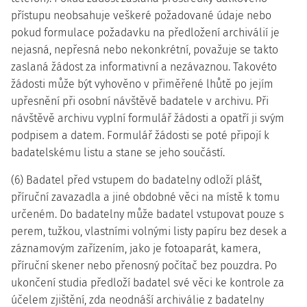
přístupu neobsahuje veškeré požadované údaje nebo
pokud formulace požadavku na předložení archiválií je
nejasná, nepřesná nebo nekonkrétní, považuje se takto
zaslaná žádost za informativní a nezávaznou. Takovéto
žádosti může být vyhověno v přiměřené lhůtě po jejím
upřesnění při osobní návštěvě badatele v archivu. Při
návštěvě archivu vyplní formulář žádosti a opatří ji svým
podpisem a datem. Formulář žádosti se poté připojí k
badatelskému listu a stane se jeho součástí.
(6) Badatel před vstupem do badatelny odloží plášť,
příruční zavazadla a jiné obdobné věci na místě k tomu
určeném. Do badatelny může badatel vstupovat pouze s
perem, tužkou, vlastními volnými listy papíru bez desek a
záznamovým zařízením, jako je fotoaparát, kamera,
příruční skener nebo přenosný počítač bez pouzdra. Po
ukončení studia předloží badatel své věci ke kontrole za
účelem zjištění, zda neodnáší archiválie z badatelny