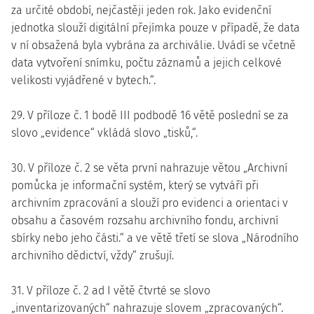
za určité období, nejčastěji jeden rok. Jako evidenční
jednotka slouží digitální přejímka pouze v případě, že data
v ní obsažená byla vybrána za archiválie. Uvádí se včetně
data vytvoření snímku, počtu záznamů a jejich celkové
velikosti vyjádřené v bytech.“.
29. V příloze č. 1 bodě III podbodě 16 větě poslední se za
slovo „evidence“ vkládá slovo „tisků,“.
30. V příloze č. 2 se věta první nahrazuje větou „Archivní
pomůcka je informační systém, který se vytváří při
archivním zpracování a slouží pro evidenci a orientaci v
obsahu a časovém rozsahu archivního fondu, archivní
sbírky nebo jeho části.“ a ve větě třetí se slova „Národního
archivního dědictví, vždy“ zrušují.
31. V příloze č. 2 ad I větě čtvrté se slovo
„inventarizovaných“ nahrazuje slovem „zpracovaných“.