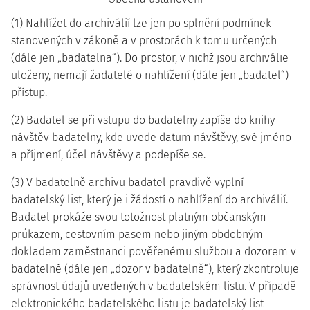
(1) Nahlížet do archiválií lze jen po splnění podmínek
stanovených v zákoně a v prostorách k tomu určených
(dále jen „badatelna“). Do prostor, v nichž jsou archiválie
uloženy, nemají žadatelé o nahlížení (dále jen „badatel“)
přístup.
(2) Badatel se při vstupu do badatelny zapíše do knihy
návštěv badatelny, kde uvede datum návštěvy, své jméno
a příjmení, účel návštěvy a podepíše se.
(3) V badatelně archivu badatel pravdivě vyplní
badatelský list, který je i žádostí o nahlížení do archiválií.
Badatel prokáže svou totožnost platným občanským
průkazem, cestovním pasem nebo jiným obdobným
dokladem zaměstnanci pověřenému službou a dozorem v
badatelně (dále jen „dozor v badatelně“), který zkontroluje
správnost údajů uvedených v badatelském listu. V případě
elektronického badatelského listu je badatelský list