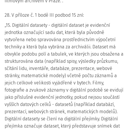
filmovým archivem v Praze.“.
28. V příloze č. 1 bodě III podbod 15 zní:
„15. Digitální datasety - digitální dataset je evidenční
jednotka označující sadu dat, která byla původně
vytvořena nebo spravována prostřednictvím výpočetní
techniky a která byla vybrána za archiválii. Dataset má
obvykle podobu polí a tabulek, ve kterých jsou obsažena a
strukturována data (například spisy, výsledky průzkumu,
sčítání lidu, inventáře, databáze, prezentace, webové
stránky, matematické modely) včetně počtu záznamů a
jejich celkové velikosti vyjádřené v bytech. Filmy,
fotografie a zvukové záznamy v digitální podobě se evidují
jako příslušné evidenční jednotky, pokud nejsou součástí
vyšších datových celků - datasetů (například databází,
prezentací, webových stránek, matematických modelů).
Digitální datasety se člení na digitální přejímky. Digitální
přejímka označuje dataset, který představuje snímek dat