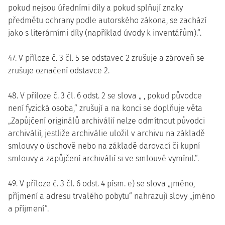
pokud nejsou úředními díly a pokud splňují znaky
předmětu ochrany podle autorského zákona, se zachází
jako s literárními díly (například úvody k inventářům).“.
47. V příloze č. 3 čl. 5 se odstavec 2 zrušuje a zároveň se
zrušuje označení odstavce 2.
48. V příloze č. 3 čl. 6 odst. 2 se slova „ , pokud původce
není fyzická osoba,“ zrušují a na konci se doplňuje věta
„Zapůjčení originálů archiválií nelze odmítnout původci
archiválií, jestliže archiválie uložil v archivu na základě
smlouvy o úschově nebo na základě darovací či kupní
smlouvy a zapůjčení archiválií si ve smlouvě vymínil.“.
49. V příloze č. 3 čl. 6 odst. 4 písm. e) se slova „jméno,
příjmení a adresu trvalého pobytu“ nahrazují slovy „jméno
a příjmení“.