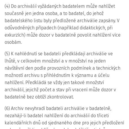
(4) Do archiválií vyžádaných badatelem může nahlížet
současně jen jedna osoba, a to badatel, do jehož
badatelského listu byly předložené archiválie zapsány. V
odůvodněných případech (například didaktických, při
exkurzích) může dozor v badatelně povolit nahlížení více
osobám.
(5) K nahlédnutí se badateli předkládají archiválie ve
lhůtě, v celkovém množství a v množství na jeden
návštěvní den podle provozních podmínek a technických
možností archivu s přihlédnutím k významu a účelu
nahlížení. Předkládá se vždy jen takové množství
archiválií, jejichž počet a stav při vracení může dozor v
badatelně bez obtíží zkontrolovat.
(6) Archiv nevyhradí badateli archiválie v badatelně,
nezahájí-li badatel nahlížení do archiválií do třiceti
kalendářních dnů od sjednaného dne pro jejich předložení