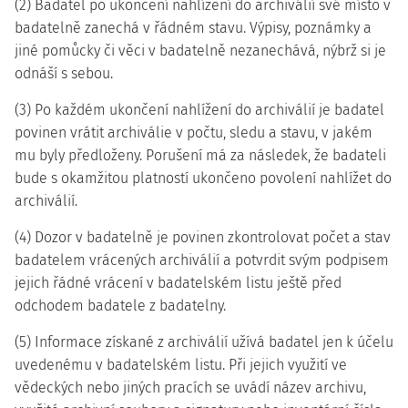
(2) Badatel po ukončení nahlížení do archiválií své místo v
badatelně zanechá v řádném stavu. Výpisy, poznámky a
jiné pomůcky či věci v badatelně nezanechává, nýbrž si je
odnáší s sebou.
(3) Po každém ukončení nahlížení do archiválií je badatel
povinen vrátit archiválie v počtu, sledu a stavu, v jakém
mu byly předloženy. Porušení má za následek, že badateli
bude s okamžitou platností ukončeno povolení nahlížet do
archiválií.
(4) Dozor v badatelně je povinen zkontrolovat počet a stav
badatelem vrácených archiválií a potvrdit svým podpisem
jejich řádné vrácení v badatelském listu ještě před
odchodem badatele z badatelny.
(5) Informace získané z archiválií užívá badatel jen k účelu
uvedenému v badatelském listu. Při jejich využití ve
vědeckých nebo jiných pracích se uvádí název archivu,