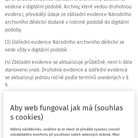
vedena v digitální podobě. Archivy, které vedou druhotnou
evidenci, převádějí údaje ze základní evidence Národního
archivního dědictví dodané v listinné podobě do digitální
podoby.
(3) Ústřední evidence Národního archivního dědictví se
vede vždy v digitální podobě.
(4) Základní evidence se aktualizuje průběžně, není-li dále
stanoveno jinak. Druhotná evidence a ústřední evidence
se aktualizují jednou ročně podle termínů uvedených v §
9.
(5) Základní evidence archiválií uložených mimo kulturně
vědecké instituce a archivy se aktualizuje jednou ročně do
Aby web fungoval jak má (souhlas
15. ledna následujícího kalendářního roku.“.
s cookies)
2. V § 2 odstavec 1 zní:
Vážený návštěvníku, snažíme se ze všech sil přinášet vysokou úroveň
uživatelského komfortu při používání našich webových stránek. Mezi