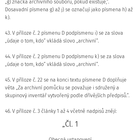
„g) značka archivního souboru, pokud existuje,“.
Dosavadní písmena g) až j) se označují jako písmena h) až
k).
43. V příloze č. 2 písmenu D podpísmenu i) se za slova
„údaje o tom, kdo“ vkládá slovo „archivní“.
44. V příloze č. 2 písmenu D podpísmenu k) se za slova
„údaje o tom, kdo“ vkládá slovo „archivní“.
45. V příloze č. 22 se na konci textu písmene D doplňuje
věta „Za archivní pomůcku se považuje i sdružený a
skupinový inventář vytvořený podle dřívějších předpisů.“.
46. V příloze č. 3 články 1 až 4 včetně nadpisů znějí:
„Čl. 1
Obecná ustanovení