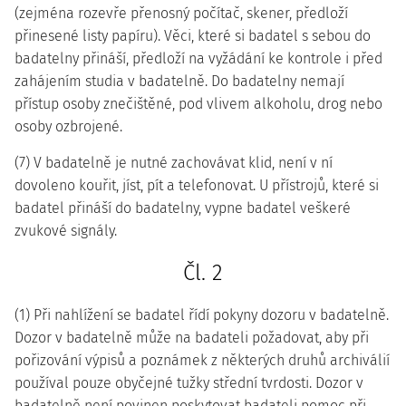
(zejména rozevře přenosný počítač, skener, předloží
přinesené listy papíru). Věci, které si badatel s sebou do
badatelny přináší, předloží na vyžádání ke kontrole i před
zahájením studia v badatelně. Do badatelny nemají
přístup osoby znečištěné, pod vlivem alkoholu, drog nebo
osoby ozbrojené.
(7) V badatelně je nutné zachovávat klid, není v ní
dovoleno kouřit, jíst, pít a telefonovat. U přístrojů, které si
badatel přináší do badatelny, vypne badatel veškeré
zvukové signály.
Čl. 2
(1) Při nahlížení se badatel řídí pokyny dozoru v badatelně.
Dozor v badatelně může na badateli požadovat, aby při
pořizování výpisů a poznámek z některých druhů archiválií
používal pouze obyčejné tužky střední tvrdosti. Dozor v
badatelně není povinen poskytovat badateli pomoc při