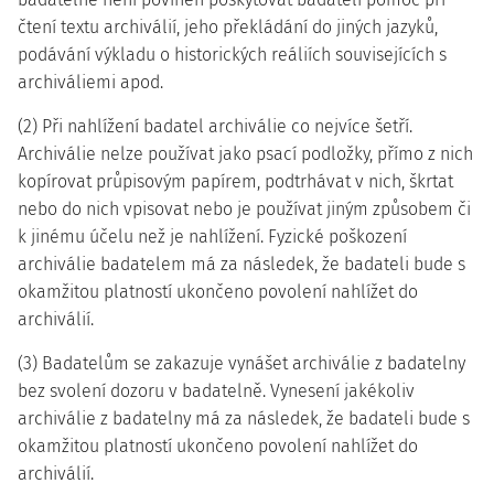
čtení textu archiválií, jeho překládání do jiných jazyků,
podávání výkladu o historických reáliích souvisejících s
archiváliemi apod.
(2) Při nahlížení badatel archiválie co nejvíce šetří.
Archiválie nelze používat jako psací podložky, přímo z nich
kopírovat průpisovým papírem, podtrhávat v nich, škrtat
nebo do nich vpisovat nebo je používat jiným způsobem či
k jinému účelu než je nahlížení. Fyzické poškození
archiválie badatelem má za následek, že badateli bude s
okamžitou platností ukončeno povolení nahlížet do
archiválií.
(3) Badatelům se zakazuje vynášet archiválie z badatelny
bez svolení dozoru v badatelně. Vynesení jakékoliv
archiválie z badatelny má za následek, že badateli bude s
okamžitou platností ukončeno povolení nahlížet do
archiválií.