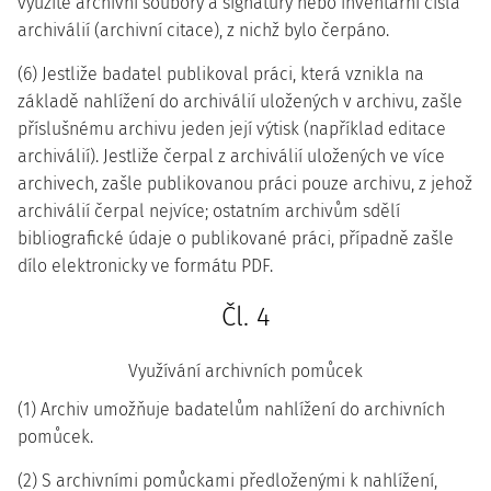
využité archivní soubory a signatury nebo inventární čísla
archiválií (archivní citace), z nichž bylo čerpáno.
(6) Jestliže badatel publikoval práci, která vznikla na
základě nahlížení do archiválií uložených v archivu, zašle
příslušnému archivu jeden její výtisk (například editace
archiválií). Jestliže čerpal z archiválií uložených ve více
archivech, zašle publikovanou práci pouze archivu, z jehož
archiválií čerpal nejvíce; ostatním archivům sdělí
bibliografické údaje o publikované práci, případně zašle
dílo elektronicky ve formátu PDF.
Čl. 4
Využívání archivních pomůcek
(1) Archiv umožňuje badatelům nahlížení do archivních
pomůcek.
(2) S archivními pomůckami předloženými k nahlížení,