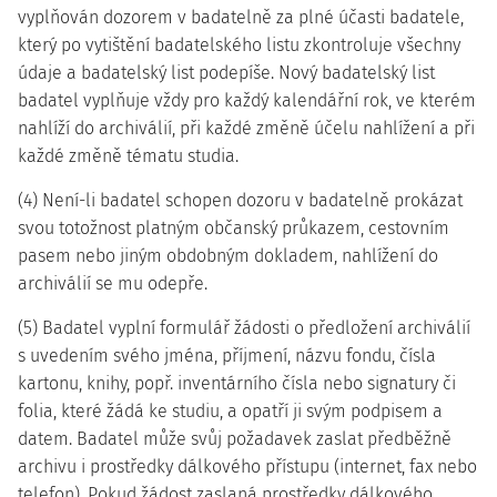
vyplňován dozorem v badatelně za plné účasti badatele,
který po vytištění badatelského listu zkontroluje všechny
údaje a badatelský list podepíše. Nový badatelský list
badatel vyplňuje vždy pro každý kalendářní rok, ve kterém
nahlíží do archiválií, při každé změně účelu nahlížení a při
každé změně tématu studia.
(4) Není-li badatel schopen dozoru v badatelně prokázat
svou totožnost platným občanský průkazem, cestovním
pasem nebo jiným obdobným dokladem, nahlížení do
archiválií se mu odepře.
(5) Badatel vyplní formulář žádosti o předložení archiválií
s uvedením svého jména, příjmení, názvu fondu, čísla
kartonu, knihy, popř. inventárního čísla nebo signatury či
folia, které žádá ke studiu, a opatří ji svým podpisem a
datem. Badatel může svůj požadavek zaslat předběžně
archivu i prostředky dálkového přístupu (internet, fax nebo
telefon). Pokud žádost zaslaná prostředky dálkového