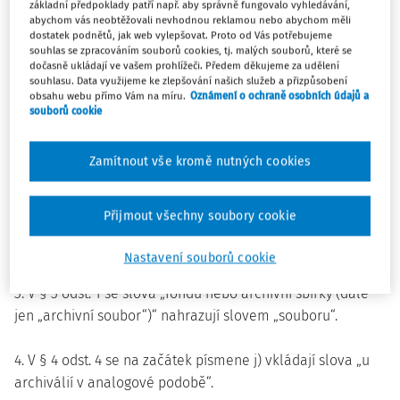
„(1) Žádost o schválení dohody o scelení archivního fondu
základní předpoklady patří např. aby správně fungovalo vyhledávání,
abychom vás neobtěžovali nevhodnou reklamou nebo abychom měli
nebo archivní sbírky (dále jen „archivní soubor“) nebo
dostatek podnětů, jak web vylepšovat. Proto od Vás potřebujeme
návrh na rozhodnutí o scelení archivního souboru a jejich
souhlas se zpracováním souborů cookies, tj. malých souborů, které se
dočasně ukládají ve vašem prohlížeči. Předem děkujeme za udělení
umístění podle § 18a odst. 2 zákona adresovaný
souhlasu. Data využijeme ke zlepšování našich služeb a přizpůsobení
ministerstvu obsahuje pro potřeby aktualizace ústřední
obsahu webu přímo Vám na míru.
Oznámení o ochraně osobních údajů a
souborů cookie
evidence stejnopisy evidenčních listů Národního
archivního dědictví (dále jen „evidenční listy“), na kterých
jsou evidovány delimitované archiválie, a přesnou
Zamítnout vše kromě nutných cookies
charakteristiku přemisťovaných archiválií vyjádřenou v
evidenčních jednotkách a metráži; u zpracovaných a
Přijmout všechny soubory cookie
inventarizovaných archiválií je obsažen i soupis
předmětných archiválií.“.
Nastavení souborů cookie
3. V § 3 odst. 1 se slova „fondu nebo archivní sbírky (dále
jen „archivní soubor“)“ nahrazují slovem „souboru“.
4. V § 4 odst. 4 se na začátek písmene j) vkládají slova „u
archiválií v analogové podobě“.