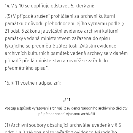
14. V § 10 se doplňuje odstavec 5, který zní:
„(5) V případě zrušení prohlášení za archivní kulturní
památku z důvodu přehodnocení jejího významu podle §
21 odst. 6 zákona je zvláštní evidence archivní kulturní
památky vedená ministerstvem zařazena do spisu
týkajícího se předmětné záležitosti. Zvláštní evidence
archivních kulturních památek vedená archivy se v daném
případě předá ministerstvu a rovněž se zařadí do
předmětného spisu.“.
15. § 11 včetně nadpisu zní:
„§ 11
Postup a způsob vyřazování archiválií z evidencí Národního archivního dědictví
při přehodnocení významu archiválií
(1) Archivní soubory obsahující archiválie uvedené v § 5
odst. 1 a 2 zákona nelze vyřadit z evidence Národního