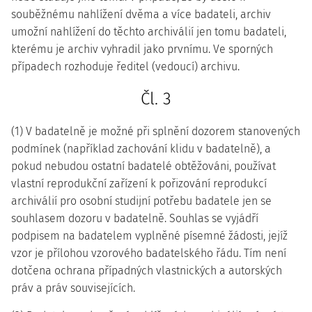
souběžnému nahlížení dvěma a více badateli, archiv
umožní nahlížení do těchto archiválií jen tomu badateli,
kterému je archiv vyhradil jako prvnímu. Ve sporných
případech rozhoduje ředitel (vedoucí) archivu.
Čl. 3
(1) V badatelně je možné při splnění dozorem stanovených
podmínek (například zachování klidu v badatelně), a
pokud nebudou ostatní badatelé obtěžováni, používat
vlastní reprodukční zařízení k pořizování reprodukcí
archiválií pro osobní studijní potřebu badatele jen se
souhlasem dozoru v badatelně. Souhlas se vyjádří
podpisem na badatelem vyplněné písemné žádosti, jejíž
vzor je přílohou vzorového badatelského řádu. Tím není
dotčena ochrana případných vlastnických a autorských
práv a práv souvisejících.