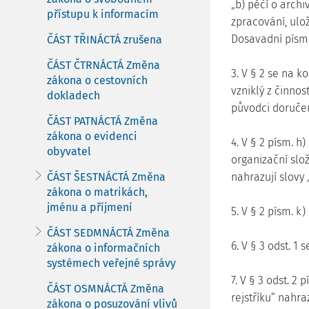
„b) péčí o archi
přístupu k informacím
zpracování, ulož
Dosavadní písmen
ČÁST TŘINÁCTÁ zrušena
ČÁST ČTRNÁCTÁ Změna
3. V § 2 se na k
zákona o cestovních
vzniklý z činno
dokladech
původci doručen
ČÁST PATNÁCTÁ Změna
zákona o evidenci
4. V § 2 písm. h
obyvatel
organizační sl
ČÁST ŠESTNÁCTÁ Změna
nahrazují slovy 
zákona o matrikách,
jménu a příjmení
5. V § 2 písm. k
ČÁST SEDMNÁCTÁ Změna
6. V § 3 odst. 1 
zákona o informačních
systémech veřejné správy
7. V § 3 odst. 2
ČÁST OSMNÁCTÁ Změna
rejstříku“ nahra
zákona o posuzování vlivů