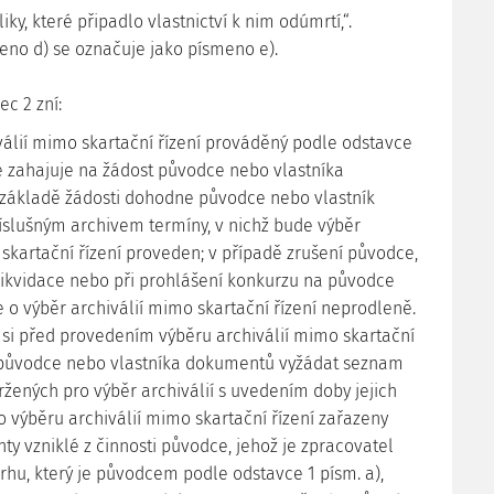
iky, které připadlo vlastnictví k nim odúmrtí,“.
no d) se označuje jako písmeno e).
ec 2 zní:
iválií mimo skartační řízení prováděný podle odstavce
se zahajuje na žádost původce nebo vlastníka
základě žádosti dohodne původce nebo vlastník
slušným archivem termíny, v nichž bude výběr
 skartační řízení proveden; v případě zrušení původce,
likvidace nebo při prohlášení konkurzu na původce
o výběr archiválií mimo skartační řízení neprodleně.
v si před provedením výběru archiválií mimo skartační
 původce nebo vlastníka dokumentů vyžádat seznam
ených pro výběr archiválií s uvedením doby jejich
do výběru archiválií mimo skartační řízení zařazeny
y vzniklé z činnosti původce, jehož je zpracovatel
rhu, který je původcem podle odstavce 1 písm. a),