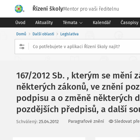
Řízení školy
Mentor pro vaši ředitelnu
Úvod
Aktuality
Témata
Kalendář
Časopisy
Domů
Další oblasti
Legislativa
167/2012 Sb. , kterým se mění z
některých zákonů, ve znění poz
podpisu a o změně některých da
pozdějších předpisů, a další so
Paragrafové znění
Sledovat pře
Schválený
:
25.04.2012