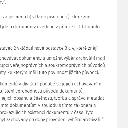
v“.
 se za písmeno b) vkládá písmeno c), které zní:
ud jde o dokumenty uvedené v příloze č. 1 k tomuto
dstavec 2 vkládají nové odstavce 3 a 4, které znějí:
uchovávat dokumenty a umožnit výběr archiválií mají
tupci veřejnoprávních a soukromoprávních původců,
ty, ke kterým měli tuto povinnost již tito původci.
okumentů v digitální podobě se jejich uchováváním
ajištění věrohodnosti původu dokumentů,
 jejich obsahu a čitelnosti, tvorba a správa metadat
 těmto dokumentům v souladu s tímto zákonem a
 prokazujících existenci dokumentu v čase. Tyto
být zachovány do doby provedení výběru archiválií.“.