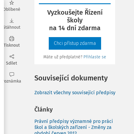
Oblíbené
Vyzkoušejte Řízení
školy
na 14 dní zdarma
Stáhnout
Chci přístup zdarma
Tisknout
Máte už předplatné?
Přihlaste se
Sdílet
Související dokumenty
Poznámka
Zobrazit všechny související předpisy
Články
Právní předpisy významné pro práci
škol a školských zařízení - Změny za
období červen 2012