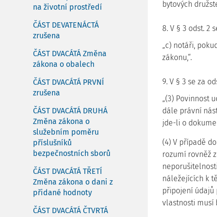
bytových družste
na životní prostředí
ČÁST DEVATENÁCTÁ
8. V § 3 odst. 2
zrušena
„c) notáři, pok
ČÁST DVACÁTÁ Změna
zákonu,“.
zákona o obalech
9. V § 3 se za o
ČÁST DVACÁTÁ PRVNÍ
zrušena
„(3) Povinnost 
ČÁST DVACÁTÁ DRUHÁ
dále právní nás
Změna zákona o
jde-li o dokumen
služebním poměru
(4) V případě d
příslušníků
bezpečnostních sborů
rozumí rovněž z
neporušitelnosti
ČÁST DVACÁTÁ TŘETÍ
náležejících k
Změna zákona o dani z
připojení údajů
přidané hodnoty
vlastnosti musí 
ČÁST DVACÁTÁ ČTVRTÁ