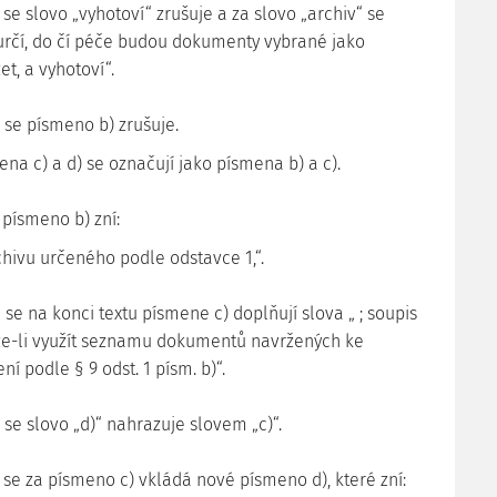
1 se slovo „vyhotoví“ zrušuje a za slovo „archiv“ se
„určí, do čí péče budou dokumenty vybrané jako
et, a vyhotoví“.
 2 se písmeno b) zrušuje.
na c) a d) se označují jako písmena b) a c).
2 písmeno b) zní:
chivu určeného podle odstavce 1,“.
 2 se na konci textu písmene c) doplňují slova „ ; soupis
lze-li využít seznamu dokumentů navržených ke
ní podle § 9 odst. 1 písm. b)“.
 4 se slovo „d)“ nahrazuje slovem „c)“.
 1 se za písmeno c) vkládá nové písmeno d), které zní: