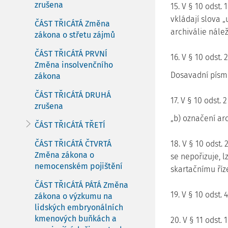
zrušena
15. V § 10 odst. 
vkládají slova 
ČÁST TŘICÁTÁ Změna
archiválie nálež
zákona o střetu zájmů
ČÁST TŘICÁTÁ PRVNÍ
16. V § 10 odst.
Změna insolvenčního
Dosavadní písme
zákona
ČÁST TŘICÁTÁ DRUHÁ
17. V § 10 odst. 
zrušena
„b) označení ar
ČÁST TŘICÁTÁ TŘETÍ
ČÁST TŘICÁTÁ ČTVRTÁ
18. V § 10 odst.
Změna zákona o
se nepořizuje, 
nemocenském pojištění
skartačnímu říze
ČÁST TŘICÁTÁ PÁTÁ Změna
19. V § 10 odst.
zákona o výzkumu na
lidských embryonálních
kmenových buňkách a
20. V § 11 odst.