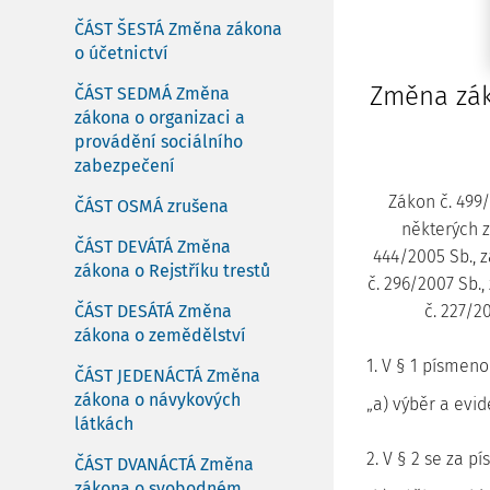
ČÁST ŠESTÁ Změna zákona
o účetnictví
Změna zák
ČÁST SEDMÁ Změna
zákona o organizaci a
provádění sociálního
zabezpečení
Zákon č. 499/
ČÁST OSMÁ zrušena
některých z
ČÁST DEVÁTÁ Změna
444/2005 Sb., z
zákona o Rejstříku trestů
č. 296/2007 Sb.
ČÁST DESÁTÁ Změna
č. 227/2
zákona o zemědělství
1. V § 1 písmeno 
ČÁST JEDENÁCTÁ Změna
zákona o návykových
„a) výběr a evide
látkách
2. V § 2 se za p
ČÁST DVANÁCTÁ Změna
zákona o svobodném