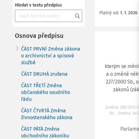
Hledat v textu předpisu
Platný od
:
1. 1. 2026
Osnova předpisu
ČÁST PRVNÍ Změna zákona
o archivnictví a spisové
službě
kterým se mění 
ČÁST DRUHÁ zrušena
a o změně někt
227/2000 Sb., 
ČÁST TŘETÍ Změna
zákonů (zák
občanského soudního
řádu
Změna: 256/2013 S
ČÁST ČTVRTÁ Změna
Sb.
Změna: 541
živnostenského zákona
ČÁST PÁTÁ Změna
Parlamen
obchodního zákoníku