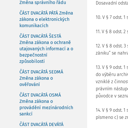
Změna správního řádu
Dosavadní odsta
ČÁST DVACÁTÁ PÁTÁ Změna
10. V § 7 odst. 1
zákona o elektronických
komunikacích
11. V § 8 odst. 2 
ČÁST DVACÁTÁ ŠESTÁ
Změna zákona o ochraně
12. V § 8 odst. 3
utajovaných informací a o
zániku“ se nahra
bezpečnostní
způsobilosti
13. V § 9 odst. 1
ČÁST DVACÁTÁ SEDMÁ
do výběru archi
Změna zákona o
vzniklé z činno
ověřování
právním nástup
ČÁST DVACÁTÁ OSMÁ
původce v sezn
Změna zákona o
provádění mezinárodních
14. V § 9 odst. 
sankcí
písmeno c) se z
ČÁST DVACÁTÁ DEVÁTÁ