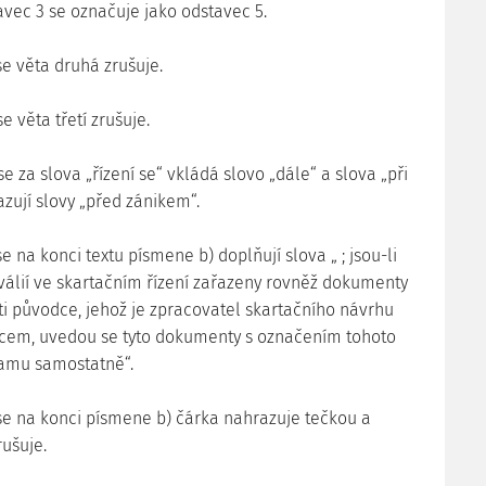
vec 3 se označuje jako odstavec 5.
 se věta druhá zrušuje.
se věta třetí zrušuje.
 se za slova „řízení se“ vkládá slovo „dále“ a slova „při
zují slovy „před zánikem“.
 se na konci textu písmene b) doplňují slova „ ; jsou-li
válií ve skartačním řízení zařazeny rovněž dokumenty
sti původce, jehož je zpracovatel skartačního návrhu
cem, uvedou se tyto dokumenty s označením tohoto
amu samostatně“.
1 se na konci písmene b) čárka nahrazuje tečkou a
rušuje.