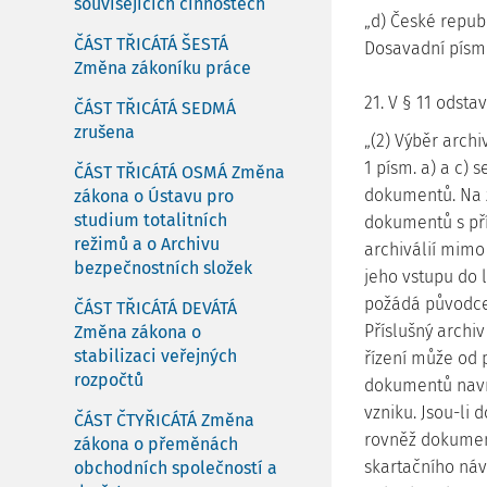
souvisejících činnostech
„d) České republ
ČÁST TŘICÁTÁ ŠESTÁ
Dosavadní písme
Změna zákoníku práce
21. V § 11 odstav
ČÁST TŘICÁTÁ SEDMÁ
zrušena
„(2) Výběr arch
1 písm. a) a c) 
ČÁST TŘICÁTÁ OSMÁ Změna
dokumentů. Na 
zákona o Ústavu pro
studium totalitních
dokumentů s pří
režimů a o Archivu
archiválií mimo
bezpečnostních složek
jeho vstupu do 
požádá původce 
ČÁST TŘICÁTÁ DEVÁTÁ
Příslušný archi
Změna zákona o
stabilizaci veřejných
řízení může od
rozpočtů
dokumentů navrž
vzniku. Jsou-li 
ČÁST ČTYŘICÁTÁ Změna
rovněž dokument
zákona o přeměnách
skartačního náv
obchodních společností a