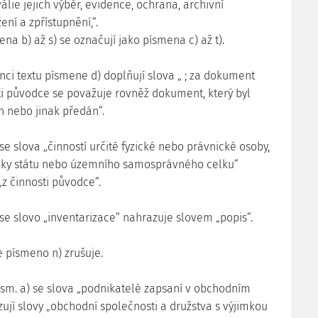
válie jejich výběr, evidence, ochrana, archivní
ení a zpřístupnění,“.
a b) až s) se označují jako písmena c) až t).
onci textu písmene d) doplňují slova „ ; za dokument
sti původce se považuje rovněž dokument, který byl
 nebo jinak předán“.
) se slova „činností určité fyzické nebo právnické osoby,
ožky státu nebo územního samosprávného celku“
„z činnosti původce“.
) se slovo „inventarizace“ nahrazuje slovem „popis“.
se písmeno n) zrušuje.
 písm. a) se slova „podnikatelé zapsaní v obchodním
zují slovy „obchodní společnosti a družstva s výjimkou