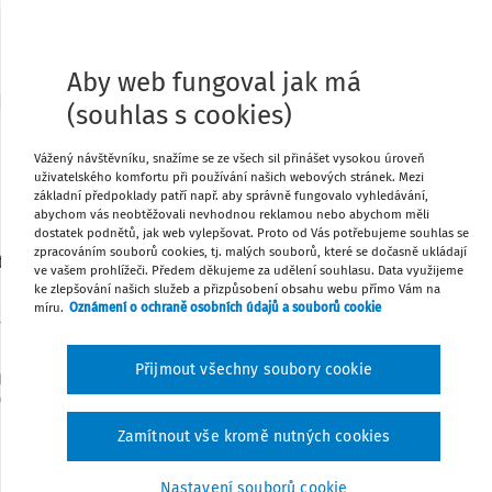
Změnit
Porovnat změny
Aby web fungoval jak má
(souhlas s cookies)
167/2012 Sb.
Vážený návštěvníku, snažíme se ze všech sil přinášet vysokou úroveň
uživatelského komfortu při používání našich webových stránek. Mezi
ZÁKON
základní předpoklady patří např. aby správně fungovalo vyhledávání,
ze dne 25. dubna 2012,
abychom vás neobtěžovali nevhodnou reklamou nebo abychom měli
zákon č. 499/2004 Sb., o archivnictví a spisové službě
dostatek podnětů, jak web vylepšovat. Proto od Vás potřebujeme souhlas se
zpracováním souborů cookies, tj. malých souborů, které se dočasně ukládají
erých zákonů, ve znění pozdějších předpisů, zákon č.
ve vašem prohlížeči. Předem děkujeme za udělení souhlasu. Data využijeme
o elektronickém podpisu a o změně některých dalších
ke zlepšování našich služeb a přizpůsobení obsahu webu přímo Vám na
míru.
Oznámení o ochraně osobních údajů a souborů cookie
on o elektronickém podpisu), ve znění pozdějších
předpisů, a další související zákony
Přijmout všechny soubory cookie
b.
Změna: 205/2015 Sb.
Změna: 297/2016 Sb.
Změna: 134/2016
/2020 Sb.
Změna: 269/2021 Sb.
Změna: 283/2021 Sb.
Změna:
90/2024 Sb.
Zamítnout vše kromě nutných cookies
t se usnesl na tomto zákoně České republiky:
Nastavení souborů cookie