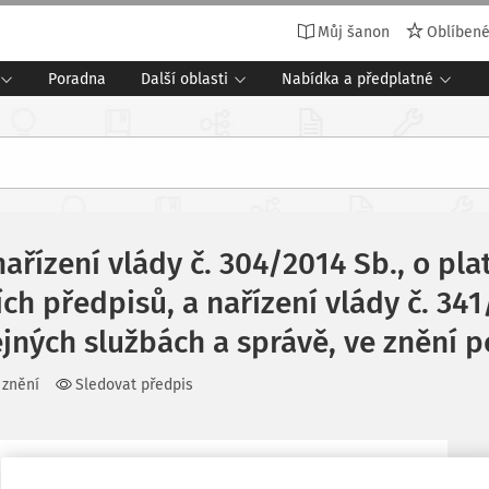
Můj šanon
Oblíben
Poradna
Další oblasti
Nabídka a předplatné
nařízení vlády č. 304/2014 Sb., o p
h předpisů, a nařízení vlády č. 341
ných službách a správě, ve znění p
 znění
Sledovat předpis