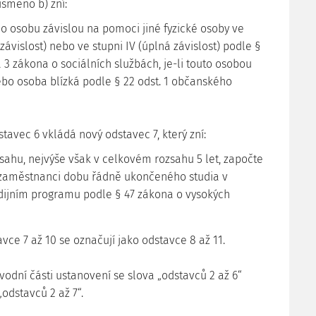
písmeno b) zní:
 o osobu závislou na pomoci jiné fyzické osoby ve
á závislost) nebo ve stupni IV (úplná závislost) podle §
 a 3 zákona o sociálních službách, je-li touto osobou
nebo osoba blízká podle § 22 odst. 1 občanského
dstavec 6 vkládá nový odstavec 7, který zní:
zsahu, nejvýše však v celkovém rozsahu 5 let, započte
zaměstnanci dobu řádně ukončeného studia v
dijním programu podle § 47 zákona o vysokých
ce 7 až 10 se označují jako odstavce 8 až 11.
 úvodní části ustanovení se slova „odstavců 2 až 6“
„odstavců 2 až 7“.