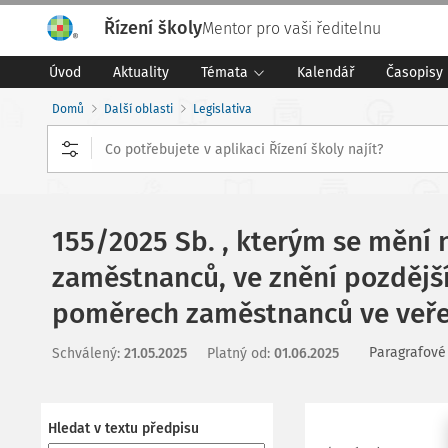
Řízení školy
Mentor pro vaši ředitelnu
Úvod
Aktuality
Témata
Kalendář
Časopisy
Domů
Další oblasti
Legislativa
155/2025 Sb. , kterým se mění 
zaměstnanců, ve znění pozdějšíc
poměrech zaměstnanců ve veřej
Paragrafové
Schválený
:
21.05.2025
Platný od
:
01.06.2025
Hledat v textu předpisu