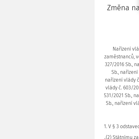
Změna na
Nařízení vl
zaměstnanců, ve 
327/2016 Sb., na
Sb., nařízení
nařízení vlády č
vlády č. 603/202
531/2021 Sb., na
Sb., nařízení vl
1. V § 3 odstavec
„(2) Státnímu z