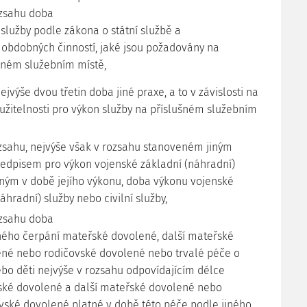
ozsahu doba
 služby podle zákona o státní službě a
 obdobných činností, jaké jsou požadovány na
šném služebním místě,
ejvýše dvou třetin doba jiné praxe, a to v závislosti na
yužitelnosti pro výkon služby na příslušném služebním
zsahu, nejvýše však v rozsahu stanoveném jiným
edpisem pro výkon vojenské základní (náhradní)
tným v době jejího výkonu, doba výkonu vojenské
áhradní) služby nebo civilní služby,
ozsahu doba
ného čerpání mateřské dovolené, další mateřské
né nebo rodičovské dovolené nebo trvalé péče o
ebo děti nejvýše v rozsahu odpovídajícím délce
ké dovolené a další mateřské dovolené nebo
vské dovolené platné v době této péče podle jiného