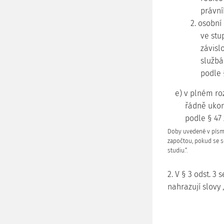
právní
2. osobní
ve stup
závisl
službá
podle 
e) v plném ro
řádně ukon
podle § 47
Doby uvedené v písme
započtou, pokud se s
studiu.“.
2. V § 3 odst. 3 
nahrazují slovy 