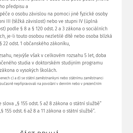
ho předpisu a
 péče o osobu závislou na pomoci jiné fyzické osoby
ni III (těžká závislost) nebo ve stupni IV (úplná
ost) podle § 8 a § 120 odst. 2 a 3 zákona o sociálních
ch, je-li touto osobou nezletilé dítě nebo osoba blízká
§ 22 odst. 1 občanského zákoníku,
zsahu, nejvýše však v celkovém rozsahu 5 let, doba
čeného studia v doktorském studijním programu
 zákona o vysokých školách.
nech c) a d) se státní zaměstnankyni nebo státnímu zaměstnanci
oučasně nepřipravovali na povolání v denním nebo v prezenčním
se slova „§ 155 odst. 5 až 8 zákona o státní službě“
„§ 155 odst. 6 až 8 a 11 zákona o státní službě“.