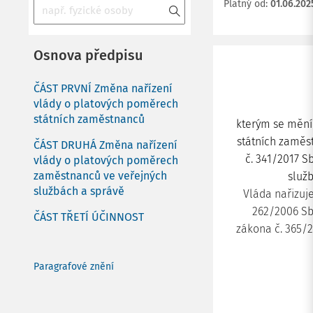
Platný od
:
01.06.202
Osnova předpisu
ČÁST PRVNÍ Změna nařízení
vlády o platových poměrech
státních zaměstnanců
kterým se mění 
státních zaměst
ČÁST DRUHÁ Změna nařízení
č. 341/2017 S
vlády o platových poměrech
zaměstnanců ve veřejných
služb
službách a správě
Vláda nařizuje
262/2006 Sb.
ČÁST TŘETÍ ÚČINNOST
zákona č. 365/20
Paragrafové znění