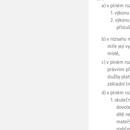
a) v plném r
1. výkonu
2. výkonu
příslu
b) v rozsahu n
míře její v
místě,
c) v plném ro
právním př
služby pla
základní (n
d) v plném r
1. skuteč
dovole
dítě n
mateřs
rodičo