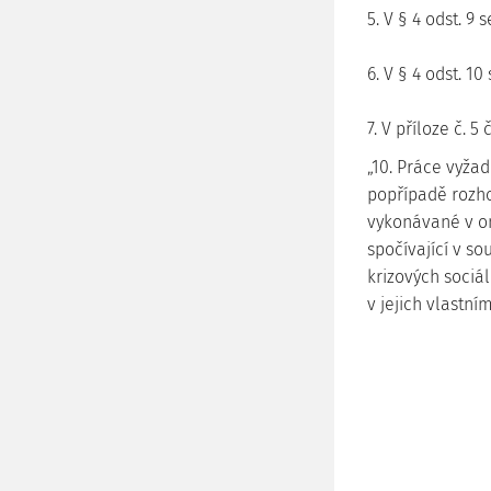
5. V § 4 odst. 9
6. V § 4 odst. 1
7. V příloze č. 5
„10. Práce vyžad
popřípadě rozho
vykonávané v o
spočívající v s
krizových sociál
v jejich vlastním