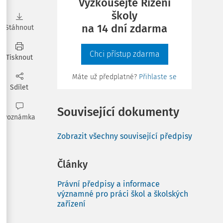
Vyzkoušejte Řízení
školy
na 14 dní zdarma
Stáhnout
Chci přístup zdarma
Tisknout
Máte už předplatné?
Přihlaste se
Sdílet
Související dokumenty
Poznámka
Zobrazit všechny související předpisy
Články
Právní předpisy a informace
významné pro práci škol a školských
zařízení