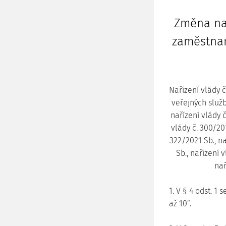
Změna na
zaměstnan
Nařízení vlády 
veřejných služb
nařízení vlády č
vlády č. 300/201
322/2021 Sb., na
Sb., nařízení 
nař
1. V § 4 odst. 1
až 10“.