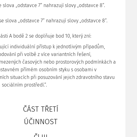
 se slova „odstavce 7“ nahrazují slovy „odstavce 8“.
0 se slova „odstavce 7“ nahrazují slovy „odstavce 8“.
 části A bodě 2 se doplňuje bod 10, který zní:
ující individuální přístup k jednotlivým případům,
dování při volbě z více variantních řešení,
mezených časových nebo prostorových podmínkách a
oustavném přímém osobním styku s osobami v
ních situacích při posuzování jejich zdravotního stavu
 sociálním prostředí.“.
ČÁST TŘETÍ
ÚČINNOST