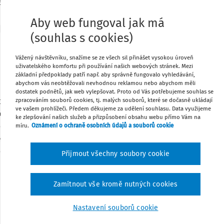
5
Aby web fungoval jak má
(souhlas s cookies)
155/2025 Sb.
Vážený návštěvníku, snažíme se ze všech sil přinášet vysokou úroveň
NAŘÍZENÍ VLÁDY
uživatelského komfortu při používání našich webových stránek. Mezi
základní předpoklady patří např. aby správně fungovalo vyhledávání,
ze dne 21. května 2025,
abychom vás neobtěžovali nevhodnou reklamou nebo abychom měli
nařízení vlády č. 304/2014 Sb., o platových poměrech
dostatek podnětů, jak web vylepšovat. Proto od Vás potřebujeme souhlas se
nanců, ve znění pozdějších předpisů, a nařízení vlády
zpracováním souborů cookies, tj. malých souborů, které se dočasně ukládají
ve vašem prohlížeči. Předem děkujeme za udělení souhlasu. Data využijeme
b., o platových poměrech zaměstnanců ve veřejných
ke zlepšování našich služeb a přizpůsobení obsahu webu přímo Vám na
ách a správě, ve znění pozdějších předpisů
míru.
Oznámení o ochraně osobních údajů a souborů cookie
 podle § 123 odst. 6 písm. d) a § 129 odst. 2 zákona č.
, zákoník práce, ve znění zákona č. 362/2007 Sb. a
Přijmout všechny soubory cookie
11 Sb., a podle § 145 odst. 1 zákona č. 234/2014 Sb., o
státní službě:
Zamítnout vše kromě nutných cookies
Nastavení souborů cookie
ČÁST PRVNÍ