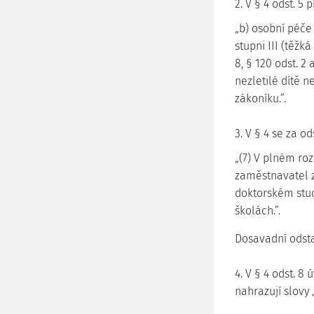
2. V § 4 odst. 5 
„b) osobní péče
stupni III (těžk
8, § 120 odst. 2
nezletilé dítě 
zákoníku.“.
3. V § 4 se za o
„(7) V plném ro
zaměstnavatel 
doktorském stu
školách.“.
Dosavadní odstav
4. V § 4 odst. 8
nahrazují slovy 