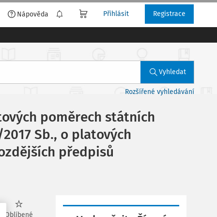
Přihlásit
Registrace
é
Nápověda
Vyhledat
Rozšířené vyhledávání
latových poměrech státních
/2017 Sb., o platových
ozdějších předpisů
Oblíbené