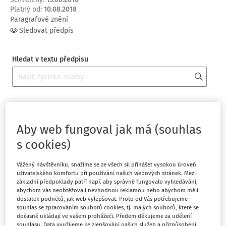
Platný od
:
10.08.2018
Paragrafové znění
Sledovat předpis
Hledat v textu předpisu
Platný od
:
10.08.2018
Aby web fungoval jak má (souhlas
s cookies)
Vážený návštěvníku, snažíme se ze všech sil přinášet vysokou úroveň
uživatelského komfortu při používání našich webových stránek. Mezi
144/2018 Sb.
základní předpoklady patří např. aby správně fungovalo vyhledávání,
NAŘÍZENÍ VLÁDY
abychom vás neobtěžovali nevhodnou reklamou nebo abychom měli
dostatek podnětů, jak web vylepšovat. Proto od Vás potřebujeme
ze dne 13. června 2018,
souhlas se zpracováním souborů cookies, tj. malých souborů, které se
kterým se mění nařízení vlády č. 211/2010 Sb., o soustavě
dočasně ukládají ve vašem prohlížeči. Předem děkujeme za udělení
oborů vzdělání v základním, středním a vyšším odborném
souhlasu. Data využijeme ke zlepšování našich služeb a přizpůsobení