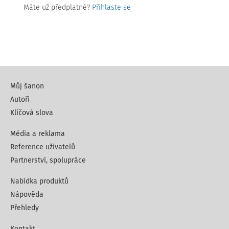
Máte už předplatné?
Přihlaste se
Můj šanon
Autoři
Klíčová slova
Média a reklama
Reference uživatelů
Partnerství, spolupráce
Nabídka produktů
Nápověda
Přehledy
Kontakt