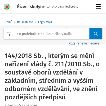
Řízení školy
Mentor pro vaši ředitelnu
Menu
Domů
Další oblasti
Legislativa
Rozšířené vyhledávání
144/2018 Sb. , kterým se mění
nařízení vlády č. 211/2010 Sb., o
soustavě oborů vzdělání v
základním, středním a vyšším
odborném vzdělávání, ve znění
pozdějších předpisů
Schválený
:
13.06.2018