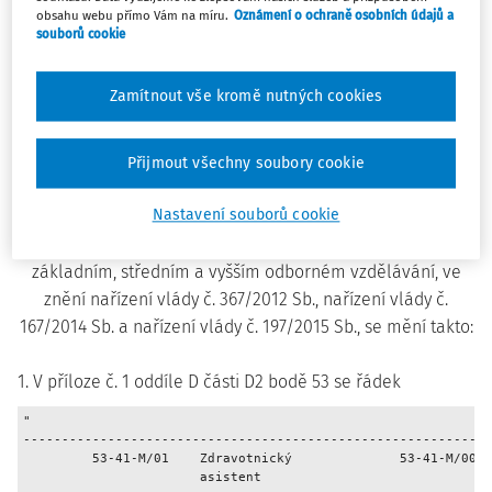
obsahu webu přímo Vám na míru.
Oznámení o ochraně osobních údajů a
vzdělávání, ve znění pozdějších předpisů
souborů cookie
Vláda nařizuje podle § 3 odst. 5 a § 58 odst. 5 zákona č.
561/2004 Sb., o předškolním, základním, středním, vyšším
Zamítnout vše kromě nutných cookies
odborném a jiném vzdělávání (školský zákon), ve znění
zákona č. 472/2011 Sb.:
Přijmout všechny soubory cookie
Čl.I
Nastavení souborů cookie
Nařízení vlády č. 211/2010 Sb., o soustavě oborů vzdělání v
základním, středním a vyšším odborném vzdělávání, ve
znění nařízení vlády č. 367/2012 Sb., nařízení vlády č.
167/2014 Sb. a nařízení vlády č. 197/2015 Sb., se mění takto:
1. V příloze č. 1 oddíle D části D2 bodě 53 se řádek
"

-------------------------------------------------------------
         53-41-M/01    Zdravotnický              53-41-M/007 
                       asistent                              