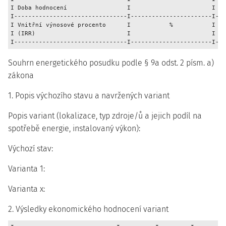
I Doba hodnocení                 I                       I   
I--------------------------------I-----------------------I---
I Vnitřní výnosové procento      I           %           I   
I (IRR)                          I                       I   
Souhrn energetického posudku podle § 9a odst. 2 písm. a)
zákona
1. Popis výchozího stavu a navržených variant
Popis variant (lokalizace, typ zdroje/ů a jejich podíl na
spotřebě energie, instalovaný výkon):
Výchozí stav:
Varianta 1:
Varianta x:
2. Výsledky ekonomického hodnocení variant