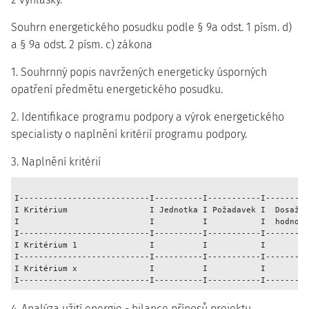
Souhrn energetického posudku podle § 9a odst. 1 písm. d)
a § 9a odst. 2 písm. c) zákona
1. Souhrnný popis navržených energeticky úsporných
opatření předmětu energetického posudku.
2. Identifikace programu podpory a výrok energetického
specialisty o naplnění kritérií programu podpory.
3. Naplnění kritérií
I---------------------------I----------I-----------I---------
I Kritérium                 I Jednotka I Požadavek I  Dosažen
I                           I          I           I  hodnota
I---------------------------I----------I-----------I---------
I Kritérium 1               I          I           I         
I---------------------------I----------I-----------I---------
I Kritérium x               I          I           I         
4. Analýza užití energie - bilance přínosů projektu