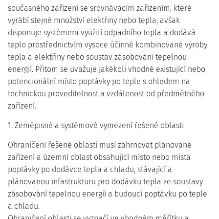
současného zařízení se srovnávacím zařízením, které
vyrábí stejné množství elektřiny nebo tepla, avšak
disponuje systémem využití odpadního tepla a dodává
teplo prostřednictvím vysoce účinné kombinované výroby
tepla a elektřiny nebo soustav zásobování tepelnou
energií. Přitom se uvažuje jakékoli vhodné existující nebo
potencionální místo poptávky po teple s ohledem na
technickou proveditelnost a vzdálenost od předmětného
zařízení.
1. Zeměpisné a systémové vymezení řešené oblasti
Ohraničení řešené oblasti musí zahrnovat plánované
zařízení a územní oblast obsahující místo nebo místa
poptávky po dodávce tepla a chladu, stávající a
plánovanou infastrukturu pro dodávku tepla ze soustavy
zásobování tepelnou energií a budoucí poptávku po teple
a chladu.
Ohraničení oblasti se vyznačí ve vhodném měřítku a