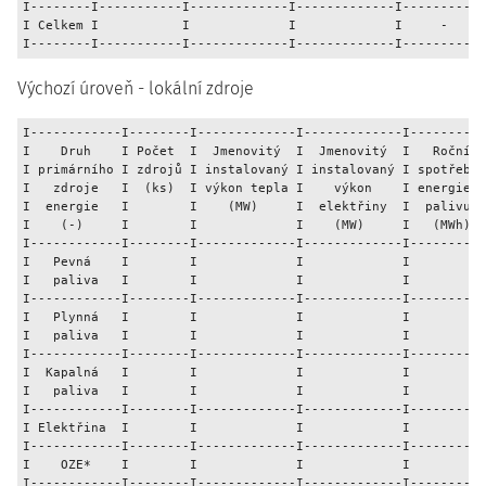
I--------I-----------I-------------I-------------I-----------
I Celkem I           I             I             I     -     
Výchozí úroveň - lokální zdroje
I------------I--------I-------------I-------------I----------
I    Druh    I Počet  I  Jmenovitý  I  Jmenovitý  I   Roční  
I primárního I zdrojů I instalovaný I instalovaný I spotřeba 
I   zdroje   I  (ks)  I výkon tepla I    výkon    I energie v
I  energie   I        I    (MW)     I  elektřiny  I  palivu  
I    (-)     I        I             I    (MW)     I   (MWh)  
I------------I--------I-------------I-------------I----------
I   Pevná    I        I             I             I          
I   paliva   I        I             I             I          
I------------I--------I-------------I-------------I----------
I   Plynná   I        I             I             I          
I   paliva   I        I             I             I          
I------------I--------I-------------I-------------I----------
I  Kapalná   I        I             I             I          
I   paliva   I        I             I             I          
I------------I--------I-------------I-------------I----------
I Elektřina  I        I             I             I          
I------------I--------I-------------I-------------I----------
I    OZE*    I        I             I             I          
I------------I--------I-------------I-------------I----------