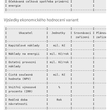
I Očekávaná celková spotřeba primární I            I         
I energie                             I            I         
Výsledky ekonomického hodnocení variant
I-----------------------I-------------I------------I---------
I       Ukazatel        I  Jednotky   I Srovnávací I Plánovan
I                       I             I  zařízení  I zařízení
I-----------------------I-------------I------------I---------
I Kapitálové náklady    I   mil. Kč   I            I         
I-----------------------I-------------I------------I---------
I Náklady na energii    I mil. Kč/rok I            I         
I-----------------------I-------------I------------I---------
I Ostatní provozní      I mil. Kč/rok I            I         
I náklady               I             I            I         
I-----------------------I-------------I------------I---------
I Čistá současná        I   mil. Kč   I            I         
I hodnota (NPV)         I             I            I         
I-----------------------I-------------I------------I---------
I Vnitřní výnosové      I      %      I            I         
I procento (IRR)        I             I            I         
I-----------------------I-------------I------------I---------
I Reálná doba           I     Rok     I            I         
I návratnosti           I             I            I         