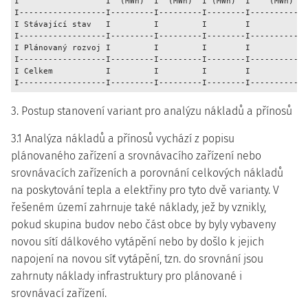
I                  I  (MWh)  I  (MWh)  I (MWh)  I    (MWh)   
I------------------I---------I---------I--------I------------
I Stávající stav   I         I         I        I            
I------------------I---------I---------I--------I------------
I Plánovaný rozvoj I         I         I        I            
I------------------I---------I---------I--------I------------
I Celkem           I         I         I        I            
3. Postup stanovení variant pro analýzu nákladů a přínosů
3.1 Analýza nákladů a přínosů vychází z popisu
plánovaného zařízení a srovnávacího zařízení nebo
srovnávacích zařízeních a porovnání celkových nákladů
na poskytování tepla a elektřiny pro tyto dvě varianty. V
řešeném území zahrnuje také náklady, jež by vznikly,
pokud skupina budov nebo část obce by byly vybaveny
novou sítí dálkového vytápění nebo by došlo k jejich
napojení na novou síť vytápění, tzn. do srovnání jsou
zahrnuty náklady infrastruktury pro plánované i
srovnávací zařízení.