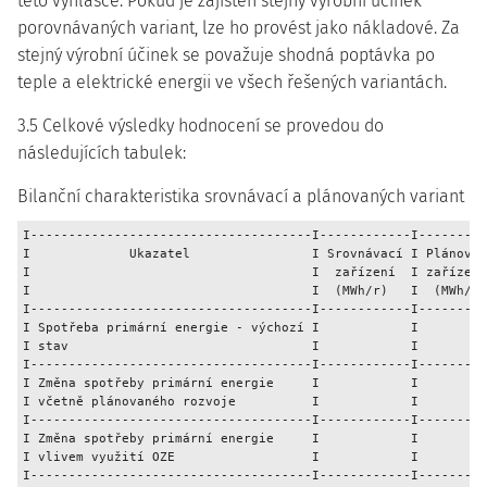
této vyhlášce. Pokud je zajištěn stejný výrobní účinek
porovnávaných variant, lze ho provést jako nákladové. Za
stejný výrobní účinek se považuje shodná poptávka po
teple a elektrické energii ve všech řešených variantách.
3.5 Celkové výsledky hodnocení se provedou do
následujících tabulek:
Bilanční charakteristika srovnávací a plánovaných variant
I-------------------------------------I------------I---------
I             Ukazatel                I Srovnávací I Plánovan
I                                     I  zařízení  I zařízení
I                                     I  (MWh/r)   I  (MWh/r)
I-------------------------------------I------------I---------
I Spotřeba primární energie - výchozí I            I         
I stav                                I            I         
I-------------------------------------I------------I---------
I Změna spotřeby primární energie     I            I         
I včetně plánovaného rozvoje          I            I         
I-------------------------------------I------------I---------
I Změna spotřeby primární energie     I            I         
I vlivem využití OZE                  I            I         
I-------------------------------------I------------I---------