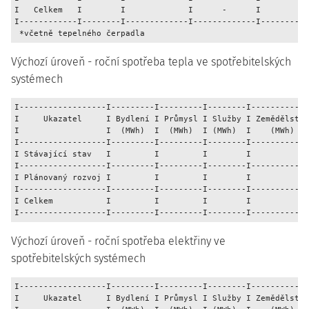
I   Celkem   I        I             I      -      I          
I------------I--------I-------------I-------------I----------
Výchozí úroveň - roční spotřeba tepla ve spotřebitelských
systémech
I------------------I---------I---------I--------I------------
I     Ukazatel     I Bydlení I Průmysl I Služby I Zemědělství
I                  I  (MWh)  I  (MWh)  I (MWh)  I    (MWh)   
I------------------I---------I---------I--------I------------
I Stávající stav   I         I         I        I            
I------------------I---------I---------I--------I------------
I Plánovaný rozvoj I         I         I        I            
I------------------I---------I---------I--------I------------
I Celkem           I         I         I        I            
Výchozí úroveň - roční spotřeba elektřiny ve
spotřebitelských systémech
I------------------I---------I---------I--------I------------
I     Ukazatel     I Bydlení I Průmysl I Služby I Zemědělství