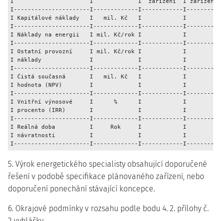
I                      I             I  zařízení  I zařízení 
I----------------------I-------------I------------I----------
I Kapitálové náklady   I   mil. Kč   I            I          
I----------------------I-------------I------------I----------
I Náklady na energii   I mil. Kč/rok I            I          
I----------------------I-------------I------------I----------
I Ostatní provozní     I mil. Kč/rok I            I          
I náklady              I             I            I          
I----------------------I-------------I------------I----------
I Čistá současná       I   mil. Kč   I            I          
I hodnota (NPV)        I             I            I          
I----------------------I-------------I------------I----------
I Vnitřní výnosové     I      %      I            I          
I procento (IRR)       I             I            I          
I----------------------I-------------I------------I----------
I Reálná doba          I     Rok     I            I          
I návratnosti          I             I            I          
5. Výrok energetického specialisty obsahující doporučené
řešení v podobě specifikace plánovaného zařízení, nebo
doporučení ponechání stávající koncepce.
6. Okrajové podmínky v rozsahu podle bodu 4. 2. přílohy č.
2 vyhlášky.