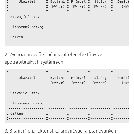
I     Ukazatel     I Bydlení I Průmysl I  Služby  I  Zeměděls
I                  I (MWh/r) I (MWh/r) I (MWh/r)  I    (MWh/r
I------------------I---------I---------I----------I----------
I Stávající stav   I         I         I          I          
I------------------I---------I---------I----------I----------
I Plánovaný rozvoj I         I         I          I          
I------------------I---------I---------I----------I----------
I Celkem           I         I         I          I          
2. Výchozí úroveň - roční spotřeba elektřiny ve
spotřebitelských systémech
I------------------I---------I---------I----------I----------
I     Ukazatel     I Bydlení I Průmysl I  Služby  I  Zeměděls
I                  I (MWh/r) I (MWh/r) I (MWh/r)  I    (MWh/r
I------------------I---------I---------I----------I----------
I Stávající stav   I         I         I          I          
I------------------I---------I---------I----------I----------
I Plánovaný rozvoj I         I         I          I          
I------------------I---------I---------I----------I----------
I Celkem           I         I         I          I          
3. Bilanční charakteristika srovnávací a plánovaných