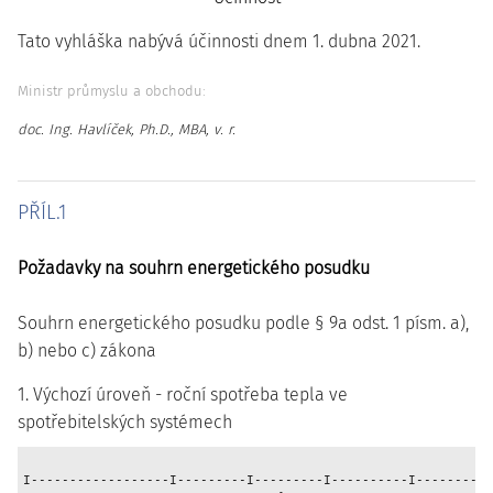
Tato vyhláška nabývá účinnosti dnem 1. dubna 2021.
Ministr průmyslu a obchodu:
doc. Ing. Havlíček, Ph.D., MBA, v. r.
PŘÍL.1
Požadavky na souhrn energetického posudku
Souhrn energetického posudku podle § 9a odst. 1 písm. a),
b) nebo c) zákona
1. Výchozí úroveň - roční spotřeba tepla ve
spotřebitelských systémech
I------------------I---------I---------I----------I----------