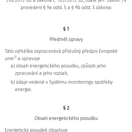
310/2013 Sb. a zákona č. 103/2015 Sb., (dále jen "zákon") k
provedení § 9a odst. 5 a § 9b odst. 3 zákona:
§ 1
Předmět úpravy
Tato vyhláška zapracovává příslušný předpis Evropské
1)
unie
a upravuje
a) obsah energetického posudku, způsob jeho
zpracování a jeho rozsah,
b) údaje vedené v Systému monitoringu spotřeby
energie.
§ 2
Obsah energetického posudku
Energetický posudek obsahuje