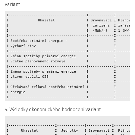
variant
I-------------------------------------I------------I---------
I              Ukazatel               I Srovnávací I Plánovan
I                                     I  zařízení  I zařízení
I                                     I  (MWh/r)   I 1 (MWh/r
I-------------------------------------I------------I---------
I Spotřeba primární energie -         I            I         
I výchozí stav                        I            I         
I-------------------------------------I------------I---------
I Změna spotřeby primární energie     I            I         
I včetně plánovaného rozvoje          I            I         
I-------------------------------------I------------I---------
I Změna spotřeby primární energie     I            I         
I vlivem využití OZE                  I            I         
I-------------------------------------I------------I---------
I Očekávaná celková spotřeba primární I            I         
I energie                             I            I         
4. Výsledky ekonomického hodnocení variant
I----------------------I-------------I------------I----------
I      Ukazatel        I  Jednotky   I Srovnávací I  Plánovan