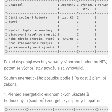
I-----------------------------I----------I---------I---------
I Ukazatel                    I Jednotky I Výchozí I Varianta
I                             I          I  stav   I         
I-----------------------------I----------I---------I---------
I Čistá současná hodnota      I tis. Kč  I         I         
I (NPV)                       I          I         I         
I-----------------------------I----------I---------I---------
I Využití tepla ze soustavy   I          I         I         
I zásobování tepelnou energií I          I         I         
I nebo zdroje energie, který  I  ANO/NE  I    -    I         
I není stacionárním zdrojem   I          I         I         
I je ekonomicky méně výhodné  I          I         I         
Pokud disponují všechny varianty zápornou hodnotou NPV,
potom se výchozí stav považuje za vyhovující.
Souhrn energetického posudku podle § 9a odst. 2 písm. b)
zákona
1. Přehled energeticko-ekonomických ukazatelů
hodnocených (souborů) energeticky úsporných opatření
I-----------I--------------I-----------I------------I--------