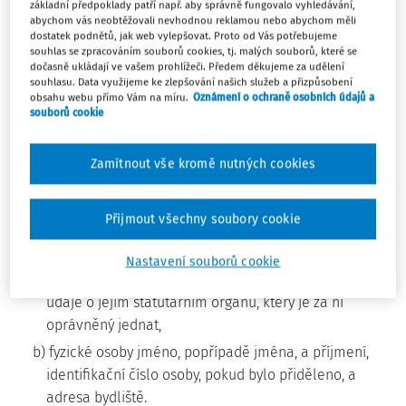
c) identifikační údaje o předmětu energetického
základní předpoklady patří např. aby správně fungovalo vyhledávání,
abychom vás neobtěžovali nevhodnou reklamou nebo abychom měli
posudku,
dostatek podnětů, jak web vylepšovat. Proto od Vás potřebujeme
d) datum vypracování energetického posudku,
souhlas se zpracováním souborů cookies, tj. malých souborů, které se
dočasně ukládají ve vašem prohlížeči. Předem děkujeme za udělení
e) identifikační údaje energetického specialisty a
souhlasu. Data využijeme ke zlepšování našich služeb a přizpůsobení
obsahu webu přímo Vám na míru.
Oznámení o ochraně osobních údajů a
f) evidenční číslo energetického posudku z evidence
souborů cookie
ministerstva o provedených činnostech energetických
specialistů.
Zamítnout vše kromě nutných cookies
(2) Identifikačními údaji o vlastníkovi předmětu
energetického posudku jsou u
Přijmout všechny soubory cookie
a) právnické osoby název nebo obchodní firma a sídlo,
adresa pro doručování, liší-li se od adresy sídla,
Nastavení souborů cookie
identifikační číslo osoby, pokud bylo přiděleno, a
údaje o jejím statutárním orgánu, který je za ni
oprávněný jednat,
b) fyzické osoby jméno, popřípadě jména, a příjmení,
identifikační číslo osoby, pokud bylo přiděleno, a
adresa bydliště.