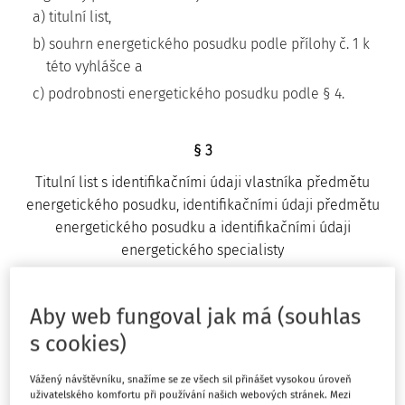
a) titulní list,
b) souhrn energetického posudku podle přílohy č. 1 k
této vyhlášce a
c) podrobnosti energetického posudku podle § 4.
§ 3
Titulní list s identifikačními údaji vlastníka předmětu
energetického posudku, identifikačními údaji předmětu
energetického posudku a identifikačními údaji
energetického specialisty
(1) Titulní list obsahuje
a) účel zpracování energetického posudku podle § 9a
Aby web fungoval jak má (souhlas
odst. 1 nebo 2 zákona o hospodaření energií,
s cookies)
b) identifikační údaje o vlastníkovi předmětu
energetického posudku,
Vážený návštěvníku, snažíme se ze všech sil přinášet vysokou úroveň
uživatelského komfortu při používání našich webových stránek. Mezi