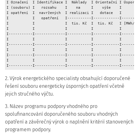
I Označení  I Identifikace I  Náklady  I Orientační I Úspora 
I (souboru) I   rozsahu    I    na     I    výše    I        
I opatření  I  navržených  I realizaci I   dotace   I        
I           I   opatření   I-----------I------------I--------
I           I              I  tis. Kč  I  tis. Kč   I [MWh/ro
I           I              I           I            I        
I-----------I--------------I-----------I------------I--------
I           I              I           I            I        
I-----------I--------------I-----------I------------I--------
I           I              I           I            I        
I-----------I--------------I-----------I------------I--------
I           I              I           I            I        
2. Výrok energetického specialisty obsahující doporučené
řešení souboru energeticky úsporných opatření včetně
jejich stručného výčtu.
3. Název programu podpory vhodného pro
spolufinancování doporučeného souboru vhodných
opatření a závěrečný výrok o naplnění kritérií stanovených
programem podpory.