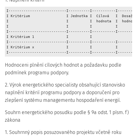
I---------------------------I----------I-----------I---------
I Kritérium                 I Jednotka I  Cílová   I  Dosažen
I                           I          I  hodnota  I  hodnota
I                           I          I           I         
I---------------------------I----------I-----------I---------
I Kritérium 1               I          I                   I 
I---------------------------I----------I-----------I---------
I Kritérium x               I          I           I         
Hodnoceni plnění cílových hodnot a požadavku podle
podmínek programu podpory.
2. Výrok energetického specialisty obsahující stanovisko
naplnění kritérií programu podpory a doporučení pro
zlepšení systému managementu hospodaření energií.
Souhrn energetického posudku podle § 9a odst. 1 písm. f)
zákona
1. Souhrnný popis posuzovaného projektu včetně roku