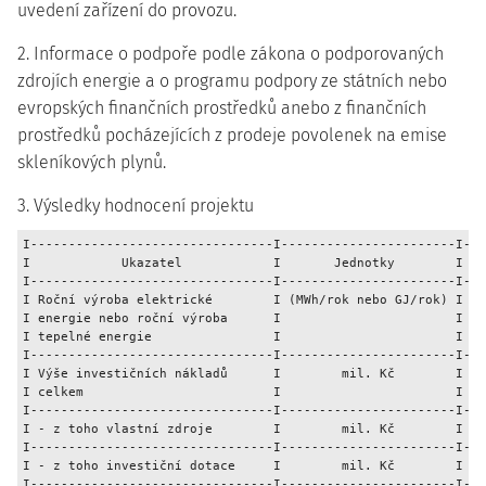
uvedení zařízení do provozu.
2. Informace o podpoře podle zákona o podporovaných
zdrojích energie a o programu podpory ze státních nebo
evropských finančních prostředků anebo z finančních
prostředků pocházejících z prodeje povolenek na emise
skleníkových plynů.
3. Výsledky hodnocení projektu
I--------------------------------I-----------------------I---
I            Ukazatel            I       Jednotky        I Ho
I--------------------------------I-----------------------I---
I Roční výroba elektrické        I (MWh/rok nebo GJ/rok) I   
I energie nebo roční výroba      I                       I   
I tepelné energie                I                       I   
I--------------------------------I-----------------------I---
I Výše investičních nákladů      I        mil. Kč        I   
I celkem                         I                       I   
I--------------------------------I-----------------------I---
I - z toho vlastní zdroje        I        mil. Kč        I   
I--------------------------------I-----------------------I---
I - z toho investiční dotace     I        mil. Kč        I   
I--------------------------------I-----------------------I---