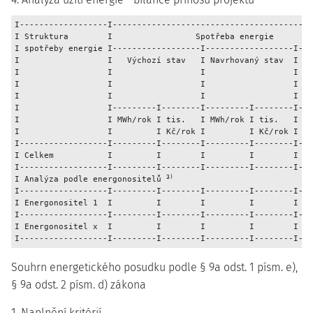
I------------------I-----------------------------------------
I Struktura        I                 Spotřeba energie        
I spotřeby energie I------------------I------------------I---
I                  I   Výchozí stav   I Navrhovaný stav  I Ro
I                  I                  I                  I   
I                  I                  I                  I mí
I                  I                  I                  I   
I                  I---------I--------I---------I--------I---
I                  I MWh/rok I tis.   I MWh/rok I tis.   I MW
I                  I         I Kč/rok I         I Kč/rok I   
I------------------I---------I--------I---------I--------I---
I Celkem           I         I        I         I        I   
I------------------I---------I--------I---------I--------I---
3) 
I Analýza podle energonositelů 
                            
I------------------I---------I--------I---------I--------I---
I Energonositel 1  I         I        I         I        I   
I------------------I---------I--------I---------I--------I---
I Energonositel x  I         I        I         I        I   
Souhrn energetického posudku podle § 9a odst. 1 písm. e),
§ 9a odst. 2 písm. d) zákona
1. Naplnění kritérií