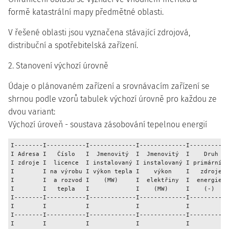
formě katastrální mapy předmětné oblasti.
V řešené oblasti jsou vyznačena stávající zdrojová,
distribuční a spotřebitelská zařízení.
2. Stanovení výchozí úrovně
Údaje o plánovaném zařízení a srovnávacím zařízení se
shrnou podle vzorů tabulek výchozí úrovně pro každou ze
dvou variant:
Výchozí úroveň - soustava zásobování tepelnou energií
I--------I-----------I-------------I-------------I-----------
I Adresa I   Číslo   I  Jmenovitý  I  Jmenovitý  I    Druh   
I zdroje I  licence  I instalovaný I instalovaný I primárního
I        I na výrobu I výkon tepla I    výkon    I   zdroje  
I        I  a rozvod I    (MW)     I  elektřiny  I  energie  
I        I   tepla   I             I    (MW)     I    (-)    
I--------I-----------I-------------I-------------I-----------
I        I           I             I             I           
I--------I-----------I-------------I-------------I-----------
I        I           I             I             I           