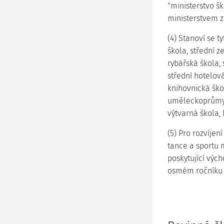
"ministerstvo šk
ministerstvem zd
(4) Stanoví se t
škola, střední z
rybářská škola, 
střední hotelová
knihovnická škol
uměleckoprůmys
výtvarná škola, 
(5) Pro rozvíje
tance a sportu 
poskytující vých
osmém ročníku z