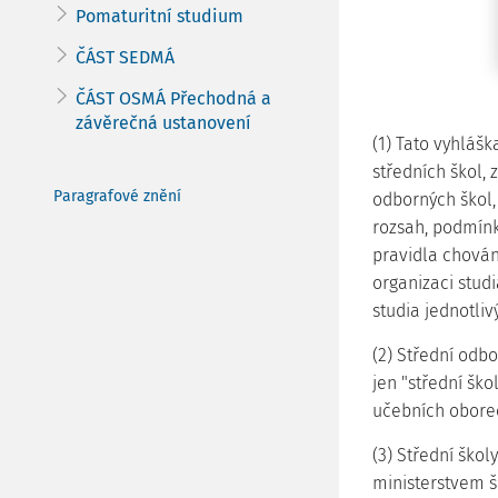
Pomaturitní studium
ČÁST SEDMÁ
ČÁST OSMÁ Přechodná a
závěrečná ustanovení
(1) Tato vyhláš
středních škol, 
Paragrafové znění
odborných škol,
rozsah, podmínk
pravidla chování
organizaci stud
studia jednotli
(2) Střední odbo
jen "střední ško
učebních oborec
(3) Střední školy
ministerstvem šk