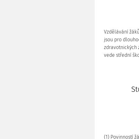
Vzdělávání žáků
jsou pro dlouh
zdravotnických z
vede střední škol
St
(1) Povinností ž