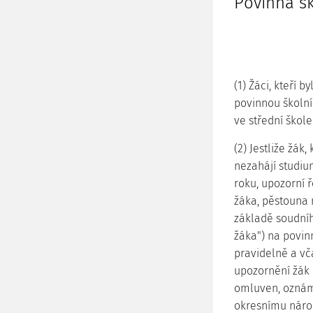
Povinná šk
(1) Žáci, kteří b
povinnou školní
ve střední škole
(2) Jestliže žá
nezahájí studiu
roku, upozorní 
žáka, pěstouna 
základě soudníh
žáka") na povin
pravidelně a vč
upozornění žák 
omluven, oznámí
okresnímu náro