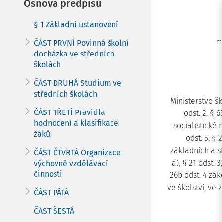
Osnova předpisu
§ 1 Základní ustanovení
mi
ČÁST PRVNÍ Povinná školní
docházka ve středních
školách
ČÁST DRUHÁ Studium ve
středních školách
Ministerstvo šk
ČÁST TŘETÍ Pravidla
odst. 2, §
hodnocení a klasifikace
socialistické r
žáků
odst. 5, §
základních a st
ČÁST ČTVRTÁ Organizace
a), § 21 odst. 3
výchovně vzdělávací
činnosti
26b odst. 4 zák
ve školství, ve 
ČÁST PÁTÁ
ČÁST ŠESTÁ