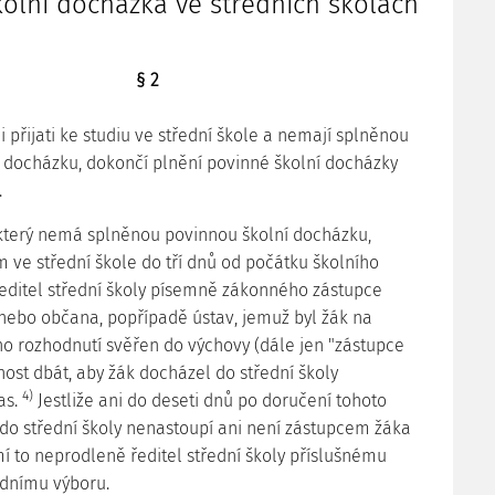
olní docházka ve středních školách
§ 2
yli přijati ke studiu ve střední škole a nemají splněnou
 docházku, dokončí plnění povinné školní docházky
.
k, který nemá splněnou povinnou školní docházku,
m ve střední škole do tří dnů od počátku školního
ředitel střední školy písemně zákonného zástupce
nebo občana, popřípadě ústav, jemuž byl žák na
o rozhodnutí svěřen do výchovy (dále jen "zástupce
nost dbát, aby žák docházel do střední školy
4)
as.
Jestliže ani do deseti dnů po doručení tohoto
do střední školy nenastoupí ani není zástupcem žáka
 to neprodleně ředitel střední školy příslušnému
dnímu výboru.