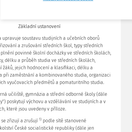
§ 1
Základní ustanovení
ka upravuje soustavu studijních a učebních oborů
zřizování a zrušování středních škol, typy středních
 plnění povinné školní docházky ve středních školách,
y, délku a průběh studia ve středních školách,
 žáků, jejich hodnocení a klasifikaci, délku a
ia při zaměstnání a kombinovaného studia, organizaci
vých vyučovacích předmětů a pomaturitního studia.
rná učiliště, gymnázia a střední odborné školy (dále
ly") poskytují výchovu a vzdělávání ve studijních a v
h, které jsou uvedeny v příloze.
1)
 se zřizují a zrušují
podle sítě stanovené
olství České socialistické republiky (dále jen