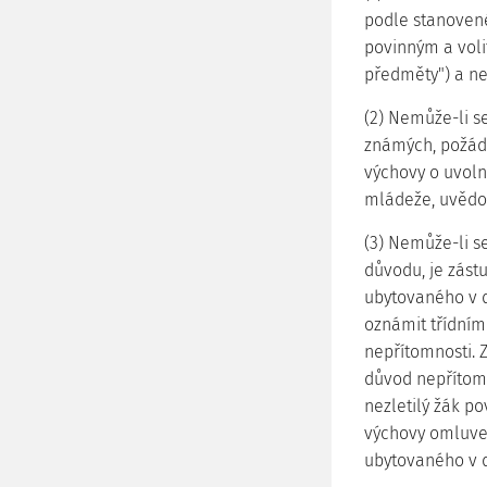
podle stanoven
povinným a vol
předměty") a ne
(2) Nemůže-li s
známých, požádá
výchovy o uvoln
mládeže, uvědo
(3) Nemůže-li s
důvodu, je zástu
ubytovaného v 
oznámit třídním
nepřítomnosti.
důvod nepřítomn
nezletilý žák po
výchovy omluve
ubytovaného v 