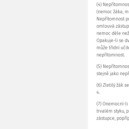
(4) Nepřítomnos
(nemoc žáka, mi
Nepřítomnost pr
omlouvá zástupc
nemoc déle než 
Opakuje-li se d
může třídní uči
nepřítomnost.
(5) Nepřítomnos
stejně jako nep
(6) Zletilý žák
4.
(7) Onemocní-li 
trvalém styku, p
zástupce, popříp