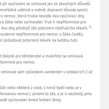
t při vyučování se omlouvá jen ze závažných důvodů
mořádná událost v rodině, dopravní důvody apod.).
o nemoc, která trvala nejvýše dva vyučovací dny,
e žáka nebo vychovatel. Trvá-li nepřítomnost pro
5)
dva dny, předloží žák potvrzení ošetřujícího lékaře.
voudenní nepřítomnost pro nemoc u žáka častěji,
tel požadovat potvrzení lékaře na každou tuto
t žákyně pro těhotenství a mateřství se omlouvá
řítomnost pro nemoc.
 se omlouvá sám způsobem uvedeným v odstavcích 2 až
žák nebo některá z osob, s nimiž bydlí nebo je v
řenosnou nemocí, oznámí to žák, a je-li nezletilý, jeho
adě vychovatel ihned řediteli školy.