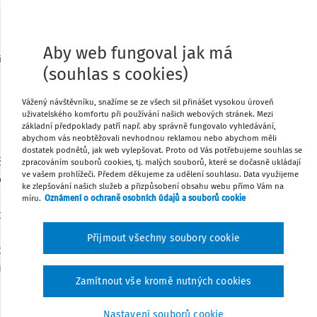
124/1984 Sb.
VYHLÁŠKA
Aby web fungoval jak má
nisterstva školství České socialistické republiky
(souhlas s cookies)
ze dne 15. listopadu 1984
o středních školách
Vážený návštěvníku, snažíme se ze všech sil přinášet vysokou úroveň
uživatelského komfortu při používání našich webových stránek. Mezi
Změna: 9/1987 Sb.
základní předpoklady patří např. aby správně fungovalo vyhledávání,
abychom vás neobtěžovali nevhodnou reklamou nebo abychom měli
olství České socialistické republiky stanoví podle § 2
dostatek podnětů, jak web vylepšovat. Proto od Vás potřebujeme souhlas se
 63 a v dohodě s ministerstvem zdravotnictví České
zpracováním souborů cookies, tj. malých souborů, které se dočasně ukládají
ve vašem prohlížeči. Předem děkujeme za udělení souhlasu. Data využijeme
epubliky podle § 19 odst. 5 písm. b), § 20 odst. 3, § 21
ke zlepšování našich služeb a přizpůsobení obsahu webu přímo Vám na
 26 odst. 3 a § 43 zákona č. 29/1984 Sb., o soustavě
míru.
Oznámení o ochraně osobních údajů a souborů cookie
ředních škol (školský zákon), a podle 14 odst. 2 písm.
, § 22a odst. 2, § 23 odst. 4, 26 odst. 2, § 26a odst. 4 a §
Přijmout všechny soubory cookie
ona České národní rady č. 77/1978 Sb., o státní správě
znění pozdějších předpisů (úplné znění č. 48/1984 Sb.):
Zamítnout vše kromě nutných cookies
Čl.I
Nastavení souborů cookie