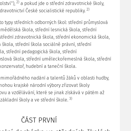
2)
olství"),
a pokud jde o střední zdravotnické školy,
2)
ravotnictví České socialistické republiky.
yto typy středních odborných škol: střední průmyslová
emědělská škola, střední lesnická škola, střední
střední zdravotnická škola, střední ekonomická škola,
 škola, střední škola sociálně právní, střední
a, střední pedagogická škola, střední
lová škola, střední uměleckořemeslná škola, střední
konzervatoř, hudební a taneční škola.
ní mimořádného nadání a talentů žáků v oblasti hudby,
mohou krajské národní výbory zřizovat školy
ovu a vzdělávání, které se jinak získává v pátém až
3)
ákladní školy a ve střední škole.
ČÁST PRVNÍ