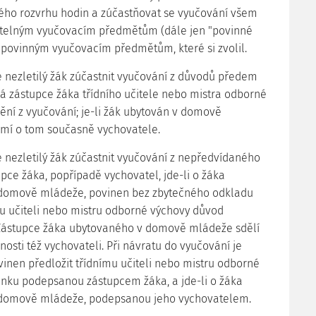
ého rozvrhu hodin a zúčastňovat se vyučování všem
itelným vyučovacím předmětům (dále jen "povinné
povinným vyučovacím předmětům, které si zvolil.
e nezletilý žák zúčastnit vyučování z důvodů předem
 zástupce žáka třídního učitele nebo mistra odborné
ění z vyučování; je-li žák ubytován v domově
mí o tom současně vychovatele.
e nezletilý žák zúčastnit vyučování z nepředvídaného
pce žáka, popřípadě vychovatel, jde-li o žáka
domově mládeže, povinen bez zbytečného odkladu
u učiteli nebo mistru odborné výchovy důvod
 Zástupce žáka ubytovaného v domově mládeže sdělí
osti též vychovateli. Při návratu do vyučování je
vinen předložit třídnímu učiteli nebo mistru odborné
nku podepsanou zástupcem žáka, a jde-li o žáka
domově mládeže, podepsanou jeho vychovatelem.