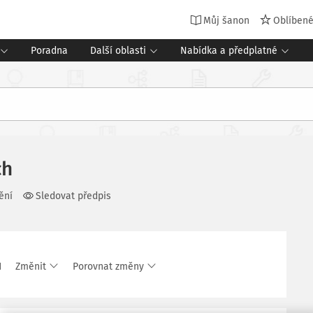
Můj šanon
Oblíben
Poradna
Další oblasti
Nabídka a předplatné
ch
ění
Sledovat předpis
1
Změnit
Porovnat změny