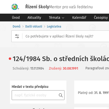
Řízení školy
Mentor pro vaši ředitelnu
Úvod
Aktuality
Témata
Kalendář
Časopisy
Domů
Další oblasti
Legislativa
124/1984 Sb. o středních školá
Paragrafové zn
Schválený
:
15.11.1984
Zrušený
:
30.08.1991
Hledat v textu předpisu
Platný od
:
31. 8. 199