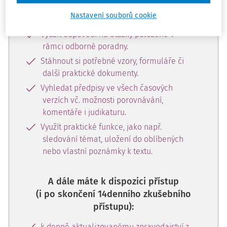
Procházet povinnosti uvedené v
Nastavení souborů cookie
Kalendáři.
Využít odpovědi na otázky položené v
rámci odborné poradny.
Stáhnout si potřebné vzory, formuláře či
další praktické dokumenty.
Vyhledat předpisy ve všech časových
verzích vč. možnosti porovnávání,
komentáře i judikaturu.
Využít praktické funkce, jako např.
sledování témat, uložení do oblíbených
nebo vlastní poznámky k textu.
A dále máte k dispozici přístup
(i po skončení 14denního zkušebního
přístupu):
k denně aktualizovanému zpravodajství z