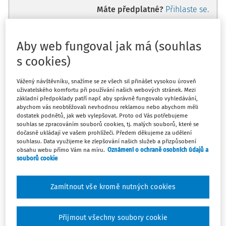
Máte předplatné?
Přihlaste se.
Aby web fungoval jak má (souhlas
s cookies)
Tento dokument je jen pro
Vážený návštěvníku, snažíme se ze všech sil přinášet vysokou úroveň
předplatitele.
uživatelského komfortu při používání našich webových stránek. Mezi
základní předpoklady patří např. aby správně fungovalo vyhledávání,
Nemáte předplatné? Nevadí! Zaregistrujte
abychom vás neobtěžovali nevhodnou reklamou nebo abychom měli
dostatek podnětů, jak web vylepšovat. Proto od Vás potřebujeme
se, zadejte telefonní číslo a získejte
souhlas se zpracováním souborů cookies, tj. malých souborů, které se
zdarma plný přístup do webové aplikace
dočasně ukládají ve vašem prohlížeči. Předem děkujeme za udělení
souhlasu. Data využijeme ke zlepšování našich služeb a přizpůsobení
na 14 dnů.
obsahu webu přímo Vám na míru.
Oznámení o ochraně osobních údajů a
souborů cookie
Se zkušební verzí můžete 14 dní
bezplatně:
Zamítnout vše kromě nutných cookies
Číst všechny odborné články z placené
Přijmout všechny soubory cookie
sekce - Pracovní situace.