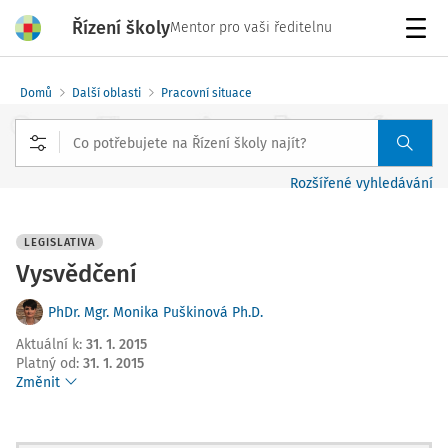
Řízení školy
Mentor pro vaši ředitelnu
Menu
Domů
Další oblasti
Pracovní situace
Rozšířené vyhledávání
LEGISLATIVA
Vysvědčení
PhDr. Mgr. Monika Puškinová Ph.D.
Aktuální k
:
31. 1. 2015
Platný od
:
31. 1. 2015
Změnit