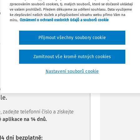
zpracováním souborů cookies, tj. malých souborů, které se dočasně ukládají
dobu určitou, který je omezen datem
Stáhnout
ve vašem prohlížeči. Předem děkujeme za udělení souhlasu. Data využijeme
nčením překážky v práci na straně
ke zlepšování našich služeb a přizpůsobení obsahu webu přímo Vám na
míru.
Oznámení o ochraně osobních údajů a souborů cookie
Tisknout
Přijmout všechny soubory cookie
Sdílet
Máte předplatné?
Přihlaste se.
Zamítnout vše kromě nutných cookies
Poznámka
Nastavení souborů cookie
e jen pro
le.
zadejte telefonní číslo a získejte
 aplikace na 14 dnů.
14 dní bezplatně: