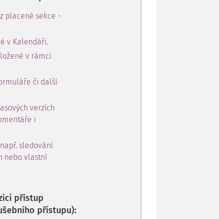
 z placené sekce -
é v Kalendáři.
oložené v rámci
ormuláře či další
časových verzích
omentáře i
 např. sledování
h nebo vlastní
ici přístup
ušebního přístupu):