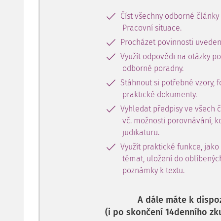
Číst všechny odborné články
Pracovní situace.
Procházet povinnosti uveden
Využít odpovědi na otázky p
odborné poradny.
Stáhnout si potřebné vzory, f
praktické dokumenty.
Vyhledat předpisy ve všech 
vč. možnosti porovnávání, k
judikaturu.
Využít praktické funkce, jako
témat, uložení do oblíbenýc
poznámky k textu.
A dále máte k dispoz
(i po skončení 14denního zk