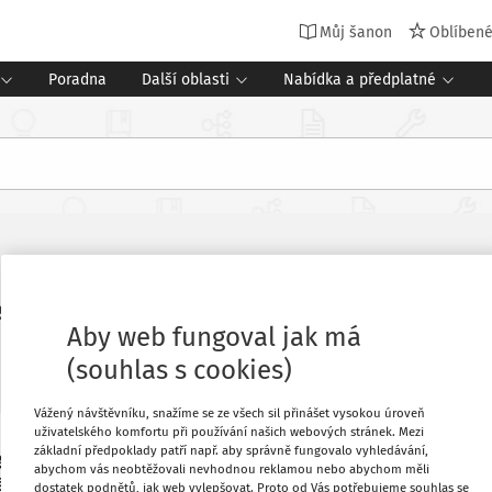
Můj šanon
Oblíben
Poradna
Další oblasti
Nabídka a předplatné
e „zastupujícím“ zaměstnancem
Aby web fungoval jak má
:
1. 7. 2026
Změnit
(souhlas s cookies)
Vážený návštěvníku, snažíme se ze všech sil přinášet vysokou úroveň
uživatelského komfortu při používání našich webových stránek. Mezi
základní předpoklady patří např. aby správně fungovalo vyhledávání,
ických pracovníků dlouhodobějšího
Oblíbené
abychom vás neobtěžovali nevhodnou reklamou nebo abychom měli
á) zaměstnavatelé zpravidla sjednávají
dostatek podnětů, jak web vylepšovat. Proto od Vás potřebujeme souhlas se