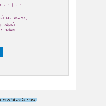
avodajství z
sů naší redakce,
 předpisů
y a vedení
STUPOVÁNÍ ZAMĚSTNANCE