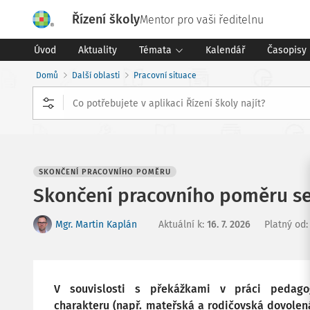
Řízení školy
Mentor pro vaši ředitelnu
Úvod
Aktuality
Témata
Kalendář
Časopisy
Domů
Další oblasti
Pracovní situace
SKONČENÍ PRACOVNÍHO POMĚRU
Skončení pracovního poměru s
Mgr. Martin Kaplán
Aktuální k
:
16. 7. 2026
Platný od
V souvislosti s překážkami v práci pedagog
charakteru (např. mateřská a rodičovská dovolen