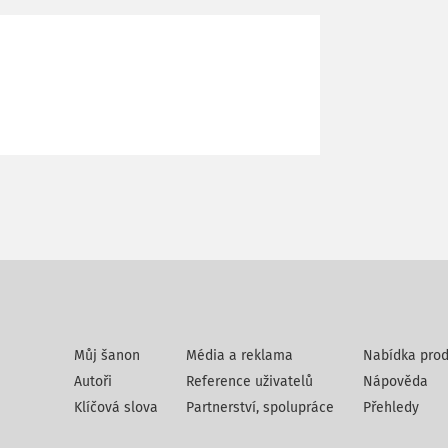
Můj šanon
Média a reklama
Nabídka prod
Autoři
Reference uživatelů
Nápověda
Klíčová slova
Partnerství, spolupráce
Přehledy