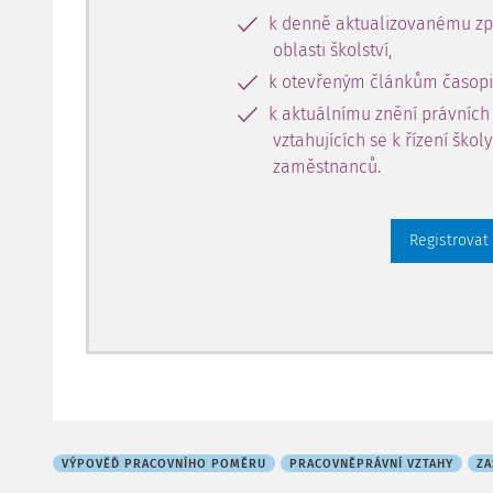
k denně aktualizovanému zpr
oblasti školství,
k otevřeným článkům časopi
k aktuálnímu znění právních
vztahujících se k řízení škol
zaměstnanců.
Registrovat
VÝPOVĚĎ PRACOVNÍHO POMĚRU
PRACOVNĚPRÁVNÍ VZTAHY
ZA