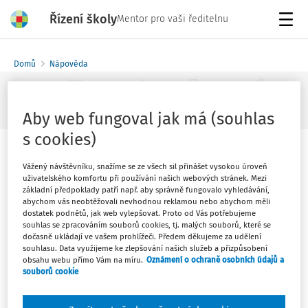
Řízení školy
Mentor pro vaši ředitelnu
Menu
Domů
Nápověda
Aby web fungoval jak má (souhlas
Rozšířené vyhledávání
s cookies)
Kde najdu faktury?
Vážený návštěvníku, snažíme se ze všech sil přinášet vysokou úroveň
uživatelského komfortu při používání našich webových stránek. Mezi
základní předpoklady patří např. aby správně fungovalo vyhledávání,
Faktury ke stažení najdete na "Můj profil" v části "Moje
abychom vás neobtěžovali nevhodnou reklamou nebo abychom měli
faktury".
dostatek podnětů, jak web vylepšovat. Proto od Vás potřebujeme
souhlas se zpracováním souborů cookies, tj. malých souborů, které se
dočasně ukládají ve vašem prohlížeči. Předem děkujeme za udělení
souhlasu. Data využijeme ke zlepšování našich služeb a přizpůsobení
V případě jakýchkoliv dotazů kontaktujte naše
obsahu webu přímo Vám na míru.
Oznámení o ochraně osobních údajů a
zákaznické oddělení.
souborů cookie
Volejte v pracovní dny 8-17 hodin:
246 040 400