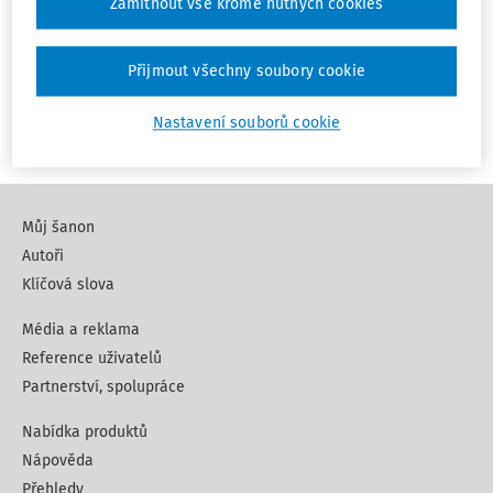
Zamítnout vše kromě nutných cookies
Napište na e-mail:
zakaznicke@wolterskluwer.cz
Přijmout všechny soubory cookie
Nastavení souborů cookie
Můj šanon
Autoři
Klíčová slova
Média a reklama
Reference uživatelů
Partnerství, spolupráce
Nabídka produktů
Nápověda
Přehledy