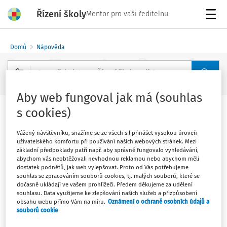
Řízení školy
Mentor pro vaši ředitelnu
Menu
Domů
Nápověda
Rozšířené vyhledávání
Aby web fungoval jak má (souhlas
s cookies)
Změna nastavení licencí, přechod na
vyšší verzi
Vážený návštěvníku, snažíme se ze všech sil přinášet vysokou úroveň
uživatelského komfortu při používání našich webových stránek. Mezi
základní předpoklady patří např. aby správně fungovalo vyhledávání,
abychom vás neobtěžovali nevhodnou reklamou nebo abychom měli
Jaké máte aktuální předplatné zjistíte kliknutím na
dostatek podnětů, jak web vylepšovat. Proto od Vás potřebujeme
modré tlačítko vpravo nahoře "Můj profil".
souhlas se zpracováním souborů cookies, tj. malých souborů, které se
dočasně ukládají ve vašem prohlížeči. Předem děkujeme za udělení
souhlasu. Data využijeme ke zlepšování našich služeb a přizpůsobení
obsahu webu přímo Vám na míru.
Oznámení o ochraně osobních údajů a
souborů cookie
Nejvyšší verze webové aplikace je Profesor (kombinace s