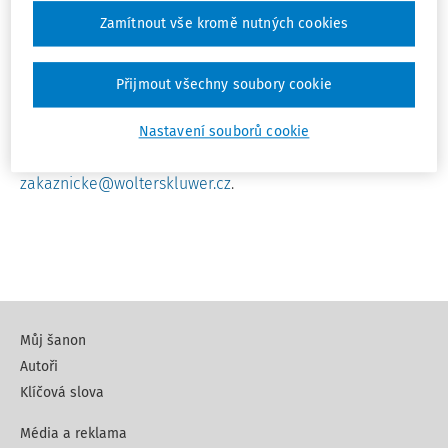
tištěnými a elektronickými časopisy) či Mentor Plus
Zamítnout vše kromě nutných cookies
(kombinace s elektronickými časopisy).
Verze Mentor v sobě neobsahuje časopisy. Lze je tedy
Přijmout všechny soubory cookie
jednotlivě dokoupit jako další licence, anebo využít
přechod na vyšší verzi.
Nastavení souborů cookie
Přejít na vyšší verzi můžete kdykoliv. Prosím, kontaktujte
zakaznicke@wolterskluwer.cz
.
Můj šanon
Autoři
Klíčová slova
Média a reklama